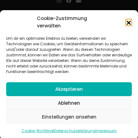
jugendarbeit.online
- kurz jo - ist der Online-Materialpool für
Cookie-Zustimmung
Mitarbeitende in der christlichen Kinder-, Jugend- und jungen
verwalten
Erwachsenenarbeit. Auf
jo
findet man unkompliziert und schnell
zahlreiche praxiserprobte Materialien und gewinnt so Zeit für
Beziehungsarbeit.
Um dir ein optimales Erlebnis zu bieten, verwenden wir
Technologien wie Cookies, um Geräteinformationen zu speichern
und/oder darauf zuzugreifen. Wenn du diesen Technologien
Beteiligte Verbände
zustimmst, können wir Daten wie das Surfverhalten oder eindeutige
CVJM-Landesverband Bayern e. V.
|
CVJM-Gesamtverband in
IDs auf dieser Website verarbeiten. Wenn du deine Zustimmung
Deutschland e. V.
nicht erteilst oder zurückziehst, können bestimmte Merkmale und
CVJM-Westbund e. V.
|
Deutscher Jugendverband „Entschieden für
Funktionen beeinträchtigt werden.
Christus“ e. V.
Evangelisches Jugendwerk in Württemberg
Akzeptieren
Ablehnen
Einstellungen ansehen
© 2026 jugendarbeit.online
Impressum
|
Datenschutzerklärung
|
AGB
|
Cookie-Richtlinie (EU)
Cookie-Richtlinie
Datenschutzerklärung
Impressum