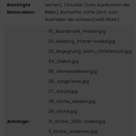
Benötigte
werfen), 1 Drucker (zum Ausdrucken der
Materialien:
Bilder), Buntstifte, Stifte (evtl. zum
Ausmalen der schwarz/weiß Bilder)
01_Abendmahl_Priester.jpg
02_Kleidung_Pfarrer-scaled.jpg
03_Begegnung_Islam_Christentum.jpg
04_Diakon.jpg
05_Gemeindeleiter.jpg
06_Jungpfarrer.jpg
07_Kanzel.jpg
08_Kirche_Medien.jpg
09_Kirche.jpg
Anhänge:
10_Kirche_2000-scaled.jpg
11_Kirche_anderswo.jpg