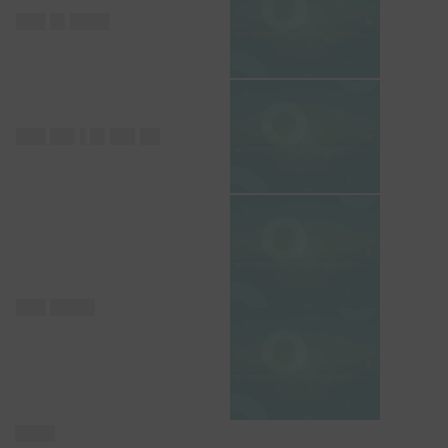
███ █▌████
███ ██▌▌█▌██▌██
███ ████▌
████