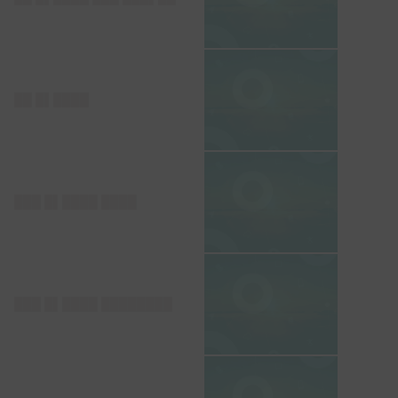
██ █▌████
███ █▌████ ████
███ █▌████ ████████