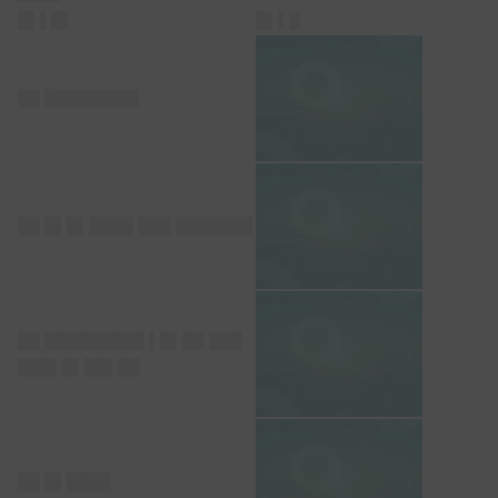
█▌▌█▌
█▌▌█
██ ████████▌
██ █▌█▌████ ███ ███████
██ █████████ ▌█▌██ ███
███▌█▌██▌██
██ █▌████