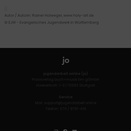
█
Autor / Autorin: Rainer Holweger, www.holy-art.de
© EJW - Evangelisches Jugendwerk in Württemberg
jugendarbeit.online (jo)
Praxisverlag buch+musik bm gGmbH
Haeberlinstr. 1–3 | 70563 Stuttgart
Service
Mail:
support@jugendarbeit.online
Telefon: 0711 / 9781-419