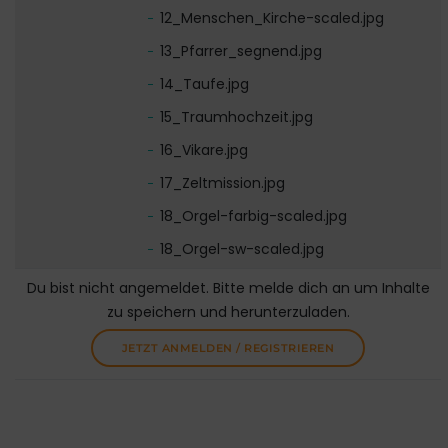
12_Menschen_Kirche-scaled.jpg
13_Pfarrer_segnend.jpg
14_Taufe.jpg
15_Traumhochzeit.jpg
16_Vikare.jpg
17_Zeltmission.jpg
18_Orgel-farbig-scaled.jpg
18_Orgel-sw-scaled.jpg
Du bist nicht angemeldet. Bitte melde dich an um Inhalte
zu speichern und herunterzuladen.
JETZT ANMELDEN / REGISTRIEREN