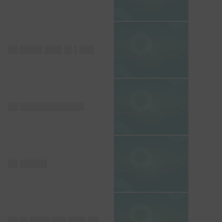
██ ████▌███▌█▌▌███
██ █████████████
██ █████▌
██ █▌████ ███ ███▌██