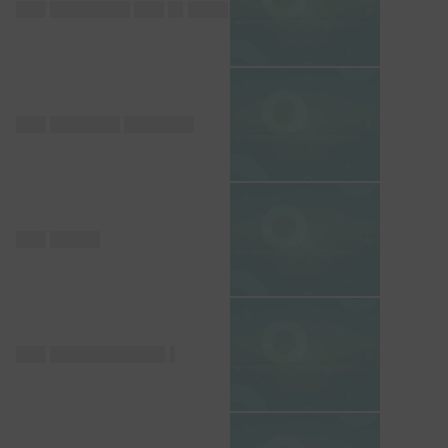
███ ████████ ███ █▌████
███ ███████ ███████
███ █████
███ ███████████▌▌