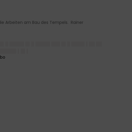
die Arbeiten am Bau des Tempels. Rainer
█▌█ █████ █▌█ █████ ███ █▌█ ████▌▌██ ██
██████▌▌█▌▌