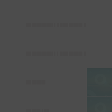
██ ████████▌▌█ ███ █████▌█
██ ████████▌▌▌ ███ █████▌█
██ █████▌
██ ███▌▌██