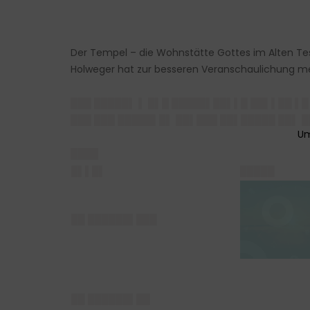
Der Tempel – die Wohnstätte Gottes im Alten Te
Holweger hat zur besseren Veranschaulichung meh
███ █████▌ ▌ █▌█ █████▌██▌▌█ ██▌▌██ ▌█
███ ███ █████▌█▌ ██▌███ ██▌█████ ██▌ 
████
█▌▌█▌
█████
██ ██████▌███
██ ██████▌██