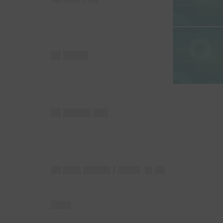
██ █████
██ █████▌███
██ ███▌█████▌▌████▌ █▌██
████