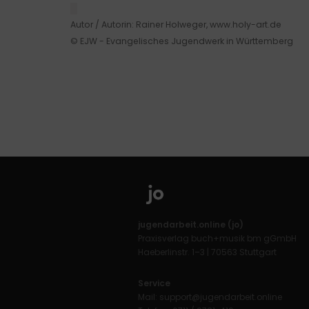
█
Autor / Autorin: Rainer Holweger, www.holy-art.de
© EJW - Evangelisches Jugendwerk in Württemberg
jugendarbeit.online (jo)
Praxisverlag buch+musik bm gGmbH
Haeberlinstr. 1–3 | 70563 Stuttgart
Service
Mail:
support@jugendarbeit.online