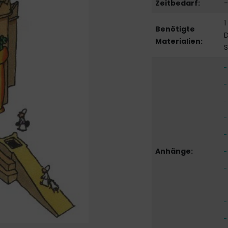
Zeitbedarf:
-
1
Benötigte
D
Materialien:
S
Anhänge: