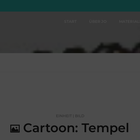
START
ÜBER JO
MATERIA
EINHEIT | BILD
Cartoon: Tempel