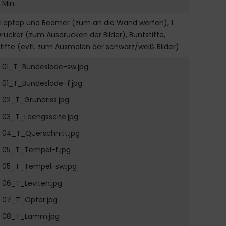
 Min.
 Laptop und Beamer (zum an die Wand werfen), 1
rucker (zum Ausdrucken der Bilder), Buntstifte,
tifte (evtl. zum Ausmalen der schwarz/weiß Bilder)
01_T_Bundeslade-sw.jpg
01_T_Bundeslade-f.jpg
02_T_Grundriss.jpg
03_T_Laengsseite.jpg
04_T_Querschnitt.jpg
05_T_Tempel-f.jpg
05_T_Tempel-sw.jpg
06_T_Leviten.jpg
07_T_Opfer.jpg
08_T_Lamm.jpg