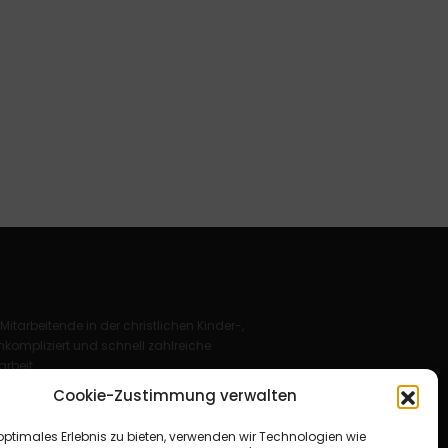
 Mitarbeitende in der christlichen Kinder-,
kompliziert und schnell zahlreiche
rbeit.
Cookie-Zustimmung verwalten
Deutschland e. V.
optimales Erlebnis zu bieten, verwenden wir Technologien wie