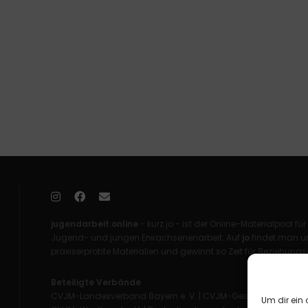
jugendarbeit.online
- kurz jo - ist der Online-Materialpool für
Jugend- und jungen Erwachsenenarbeit. Auf
jo
findet man un
praxiserprobte Materialien und gewinnt so Zeit für Beziehungsa
Beteiligte Verbände
CVJM-Landesverband Bayern e. V.
|
CVJM-Gesamtverband in 
Um dir ein 