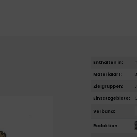
Enthalten in:
Materialart:
B
Zielgruppen:
J
Einsatzgebiete:
Verband:
Redaktion: