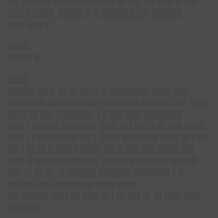
█▌▌███▌██ ████ ███ █████ █▌██▌ ██▌███ █▌██▌▌
█▌█▌▌█▌██▌ █████ █▌█ ███████ ██▌ ██████
███▌███▌▌
████
█████ █▌
████
█████▌██▌▌ ██ █▌██ █▌█ ████████▌████ ███
████████ ███ ███ ████ ███ ████ █████▌▌██▌ █▌█▌
██ █▌██ ██▌ ███████▌ ▌█ ███ ███ ████████
█▌█▌▌█▌███▌█ ████ █▌███▌ █▌▌██ ▌█ █▌███ ████
█▌█▌▌█ ███ ████▌██▌▌ ████ ███ ████ ███ ▌█▌█ ██
██▌▌██ █▌█ ███▌█ ████ ██▌█ ███ ███ ████▌██▌
███▌█ ███ █▌█ ██████▌ ▌██ █▌█ █████▌▌ ██ ███
██▌ █▌██ █▌▌█ ██████ ███████ ███████▌▌█▌
██████ ███ █████▌██ ████ ████
██▌█████▌██▌▌██ ███▌█▌▌█▌ ██▌█▌ █▌███▌ ███
▌█ ████▌