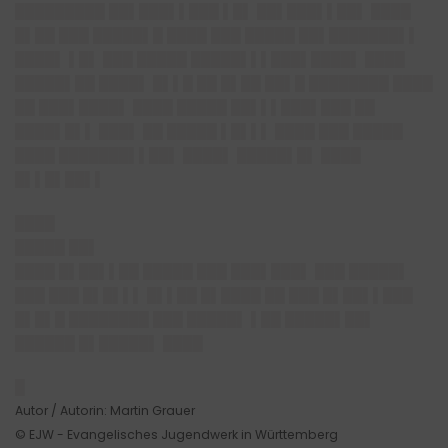
█████████ ██▌███▌▌███ ▌█▌ ██▌███▌▌██▌ ████
█▌██ ███ █████▌█ ████ ███ █████ ██▌███████▌▌
████▌ ▌█▌ ███ █████ █████▌▌▌███▌████▌ ████
█████▌██ ████▌ █▌▌█ ██ █▌██ ██▌█ ████████ ████
██ ███▌████▌ ████ █████ ██▌▌▌███▌███ ██
████▌█▌▌ ███▌ ██ █████ ▌█▌▌▌ ████ ███ █████
████ ███████▌▌██▌ ████▌ █████▌█▌ ████
█▌▌█▌██▌▌
████
█████ ██▌
████ █▌██▌▌██ █████ ███ ███▌███▌ ███ █████▌
███ ███ █▌█▌▌▌ █▌▌██ █▌████ ██ ███ █▌██▌▌███
█▌█▌█ ████████ ███ █████▌ ▌██ █████▌██▌
██████ █▌█████▌ ████
█
Autor / Autorin: Martin Grauer
© EJW - Evangelisches Jugendwerk in Württemberg