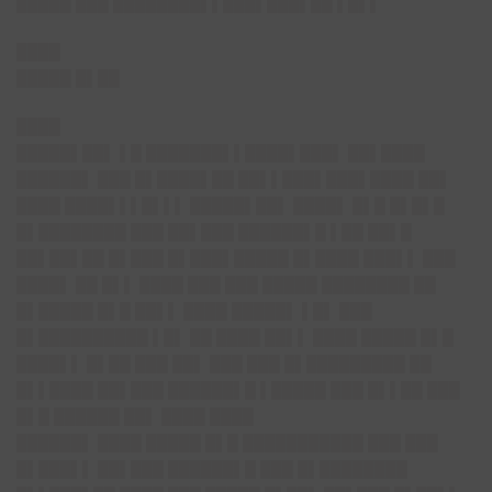
█████ ███ ████████▌▌███▌███▌██ ▌█▌▌
████
█████ █▌██
████
█████▌██▌ ▌█ ███████▌▌████▌███▌ ██▌████
██████▌ ███ █▌████▌██ ██▌▌███▌███▌████ ██▌
████ ████▌▌▌█▌▌▌ █████▌██▌ ████▌ █▌█ █▌█▌█
█▌████████ ███ ██▌███ ██████▌█ ▌██ ██▌█
██▌██▌██ █▌███ █▌███▌█████ █▌████ ███▌▌ ███
████▌ ██ █▌▌ ████ ███ ███ █████ ████████ ██
█▌█████ █▌█ ██▌▌ ████ █████▌ ▌█▌ ███
█▌██████████ ▌█▌ ██ ████ ██▌▌ ████ █████ █▌█
████▌▌ █▌██ ███ ██▌ ███ ███ █▌█████████ ██
█▌▌████ ██▌███ ██████▌█ ▌█████ ███ █▌▌██ ███
█▌█ ██████ ██▌ ████ ████
██████▌ ████ █████ █▌█ ███████████ ███ ███
█▌███▌▌ ██▌███ ██████▌█ ███ █▌████████