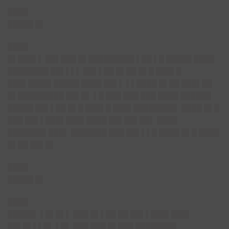
████
█████ █▌
████
█▌███▌▌ ██▌███ █▌█████████ ▌██ ▌█ █████ ████
████████ ██▌▌▌▌ ██▌▌██ █▌██ █▌█ ███▌█
███▌████▌█████ ████ ██▌▌ ▌▌████ █▌██ ███▌██
█▌█████████ ██▌█▌ ▌█ ███ ███ ███ ████ ██████
█████ ██▌▌██ █▌█ ███▌█ ███▌████████▌ ████ █▌█
███ ██▌▌███▌███▌████ ██▌██▌██▌ ████
███████▌███▌ ███████ ███ ██▌▌▌█ ████ █▌█ ████
█▌██ ██▌█▌
████
█████ █▌
████
█████▌ ▌█▌█▌▌ ███ █▌▌██ ██ ██▌▌███▌███▌
██▌█▌▌▌█▌ ▌█▌ ███ ███ █▌███ ████████