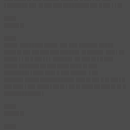
▌███████ ██▌ █▌██▌███ █████████ ██▌█ ██▌▌▌█▌
████
█████ █▌
████
████▌ ████████ ████▌ ██▌███ ██████▌█████
████ █▌██▌██▌███ ███ ██████▌ █▌█████▌ ███ ▌██
████▌▌▌█▌█ ██▌▌▌▌ ██████▌ ██ ███ █▌▌█ ███
████▌███████ ██ ███ ████ ████ █▌███
████████▌▌███▌███▌█ ███ █████▌ ▌██
██████▌█████ ███████████▌ ███ █▌██▌█ █▌██▌▌█
██▌███▌▌██▌ ████ ▌██ █▌▌██ █▌████ ██ ███ █▌█▌█
████████████▌▌
████
█████ █▌
████