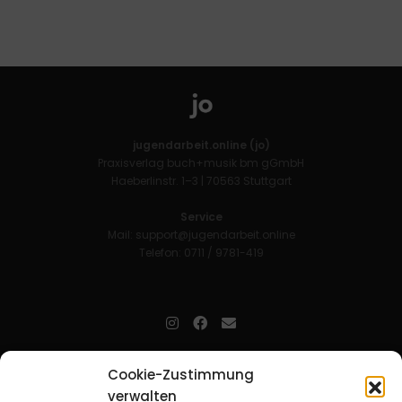
jugendarbeit.online (jo)
Praxisverlag buch+musik bm gGmbH
Haeberlinstr. 1–3 | 70563 Stuttgart
Service
Mail:
support@jugendarbeit.online
Telefon: 0711 / 9781-419
jugendarbeit.online
- kurz jo - ist der Online-Materialpool für
Cookie-Zustimmung
Mitarbeitende in der christlichen Kinder-, Jugend- und jungen
verwalten
Erwachsenenarbeit. Auf
jo
findet man unkompliziert und schnell