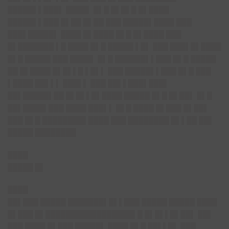
█████▌▌███▌ ████▌ █▌█ █▌█▌█ █▌████
█████▌▌███ █▌██ █▌██ ███ █████▌████ ███
███▌█████▌ ████ █▌████ █▌█ █▌████ ███
█▌███████ ▌█ ████ █▌█ █████ ▌█▌ ███ ███▌█▌████
█▌█ █████ ███ ████▌ █▌█ ██████▌▌███ █▌█ █████
██ █▌████ █▌█▌▌█ ▌█▌▌ ███ █████▌▌███ █▌█ ███
▌████ ██▌▌▌ ███▌▌ ███ ██▌▌███▌███▌
██▌█████▌██ █▌█▌▌█▌████ █████ █▌█ █▌██▌ █▌█
██▌████▌███ ████ ███▌▌ █▌█ ████ █▌███ █▌██▌
███ █▌█ ████████▌████ ███ ████████ █▌▌██ ██▌
█████ ████████
████
█████ █▌
████
██▌███ █████ ███████▌█▌▌███ █████ █████ ████
█▌███ █▌█████████████████▌█ █▌█▌▌█▌██▌ ██▌
███ ████ █▌███ █████▌ ████ █▌█ ██▌▌█▌ ███