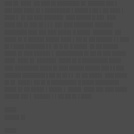
██▌█▌ ███▌ ██ ███ █▌███████▌█▌ █████▌██▌▌
██▌███ ███▌█▌▌████████▌▌████▌▌██ ▌██ ███▌▌
███▌▌ █▌██ ███ ██████▌ ███ █████ █ ██▌ ███
███▌██ █▌██▌█▌▌▌▌ ██▌███ ██████▌██████
███████▌███ ██▌███ ████▌█ ████▌ ██████▌ ██
████ █▌█ █████▌████▌███▌▌██ █▌██ █████▌▌▌███
█▌▌███▌██████▌▌▌ █▌█ █▌█ ████▌ █▌██ █████
████ █▌███ █████▌▌ █████████ █▌██ █▌██▌████▌
███▌ ███▌█▌ ██████▌ ████ █▌█ ████████▌████
███ ████████ ████ █▌███ █████ █████ ██▌▌▌██▌
█████▌███████▌▌██ █▌█▌▌▌ █▌██ ████▌ ███ ████
█▌█▌ ████ ▌██ █▌█ ████████▌█ ████ ████████
████ █▌██ ████▌▌████▌▌ ████▌ ███▌██▌███ ████
█████ ██▌▌ █████▌▌▌██ ██ █▌▌███▌
████
█████ █▌
████