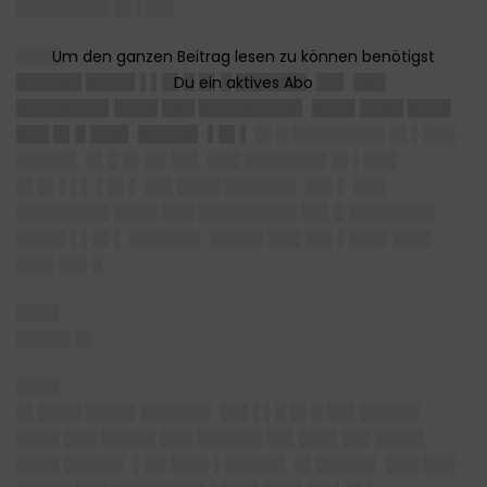
████████▌█▌▌██▌
████
██████ ████▌▌▌█▌█ █▌█ ██████▌ ██▌ ███
████████▌████ ███ █████████▌ ████ ████ ████
███ █▌█ ███▌ █████▌ ▌█▌▌
█▌█ ████████▌█▌▌███
█████▌ █▌█ █▌██ ██▌ ███ ███████▌█▌▌███
█▌█▌▌▌▌ ▌█▌▌ ██▌████ ██████▌ ██▌▌ ███
████████▌████ ███ █████████ ██▌█ ████████
████▌▌▌█▌▌ ██████▌ █████ ███ ██▌▌███▌███▌
███▌██▌█
████
█████ █▌
████
█▌████ ████▌██████▌ ██▌▌▌█ █▌█ ██▌█████▌
████ ███ █████ ███ ██████ ██▌███▌██▌████▌
████ █████▌ ▌██ ███▌▌█████▌ █▌█████▌ ███ ███