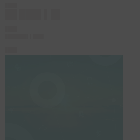
████
██ ███▌▌█▌
████
███████▌▌███
▌
████