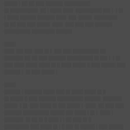
████▌▌██ ██ ███ ██████ █████████
█▌█████████▌ ██ ▌████ ███▌ █████████ ██▌▌ ▌█▌
▌████ █████▌██████ ███▌ ██▌ ████▌ ████████
█▌██ ███ ███ ████▌ ███▌ ███ ███ ███ ██████
█████████ ████████ █████▌
████
███▌██▌██▌ ███ █▌▌ ██▌███ █████████ ██
██████▌██ ██ ███ ██████ █████████ █▌██▌▌ ▌█▌
███ ███▌████ ████ █▌█ ███▌████▌█ ███ █████ ███
█████▌▌ █▌███ ████▌▌
████
█████▌▌██████ ████ ███ █▌████ ████ █▌█
█▌████▌█ ███ ██████ █████████ █████▌ ██████▌
████▌ ▌█▌ ███ ████ █▌██▌████▌▌ ███▌ ██ ███ ███
██████ █████████ █████ ██▌████ ▌█▌▌ ███▌▌
██████▌ █▌██ █▌█ ███▌▌▌██ ███ █▌█
████████▌███ ████ █▌▌█ ██▌█▌█████ ▌███ █████