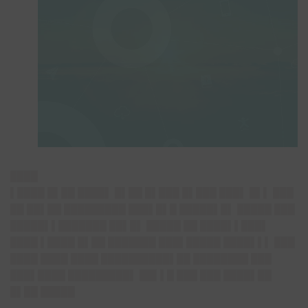
████
▌████ █▌██ ████▌ █▌██ █▌███ █▌███ ███▌ █▌▌ ███
██ ██▌██ █████████ ███▌█▌█ █████▌█▌ █████ ███
█████▌▌███████ ██▌█▌ █████ ██ ████▌▌███▌
████ ▌████ █▌██ ███████ ███▌█████ ████▌▌▌ ███
████ ████ ████ ██████████▌██ ████████ ███
███▌████ █████████▌ ██▌▌█ ███ ███ ████▌██
█▌██ █████