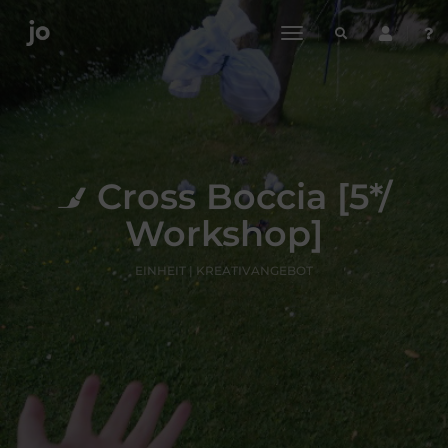
toggle
navigation
Cross Boccia [5*/
Workshop]
EINHEIT | KREATIVANGEBOT