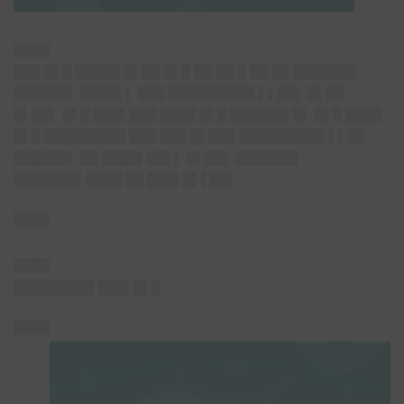
████
███ █▌█ █████ █▌██ █▌█ ██ ██ █ ██ ██ ███████
██████▌ ████▌▌ ███ █████████▌▌▌██▌ █▌██
█▌██▌ █▌█ ███▌███ ████ █▌█ ██████▌█▌ █▌█ ████
█▌█ █████████ ███ ███ █▌███ █████████▌▌▌██
██████▌ ██ ████▌██▌▌ █▌██▌ ███████
███████▌████ ██ ███▌█▌▌██▌
████
████
█████████ ███▌█▌█
████