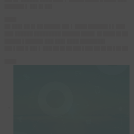
██████▌▌ ██▌█▌██▌
████
██ ███▌██ █▌██ █████▌██▌▌ ████ ██████▌▌▌ ███
███ ██████ █████████ ██████ ████▌ █▌████ █▌██
█████▌▌██████ ███ ███▌████ ████████▌
██▌▌██▌█ ██▌▌ ███ ██ █▌██ ██▌▌██▌██ █▌█▌▌█▌██
████