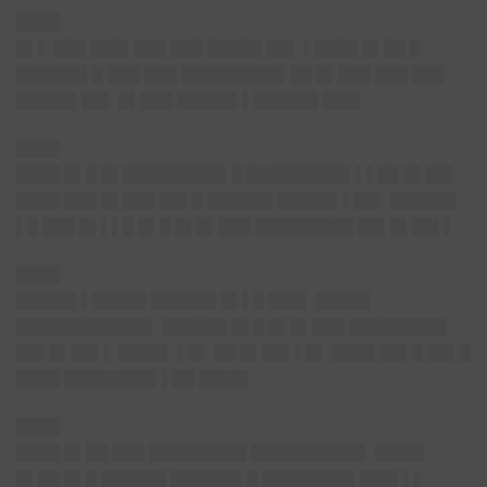
████
█▌▌ ███ ███▌███ ███ █████ ██▌ ▌████ █▌██ █
██████▌█ ███ ███ █████████▌██ █▌███ ███ ███
█████▌██▌ █▌███ █████▌▌██████ ███▌
████
████ █▌█ █▌█████████▌█ █████████▌▌▌██ █▌██▌
████ ███ █▌███ ██▌█ ██████ █████▌▌██▌ ██████
▌█ ███ █▌▌▌█ █▌█ █▌█▌███ █████████ ██▌█▌██▌▌
████
█████▌▌█████ ██████ █▌▌█ ███▌ █████
████████████▌ ██████ █▌█ █▌█▌███ █████████
██▌█▌██▌▌ ████▌ ▌█▌ ██ █▌██▌▌█▌ ████ ██▌█ ██▌█
████ ████████▌▌██ ████▌
████
████ █▌██ ███ █████████ ██████████▌ ████▌
█▌██ █▌█ ██████ ██████▌█ ████████▌███▌▌▌