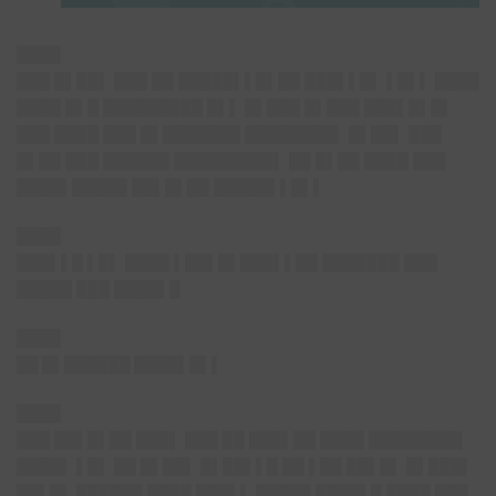
████
███ █▌██▌ ███ ██ █████▌▌█▌██ ███▌▌█▌ ▌█▌▌ ████
████ █▌█ █████████ █▌▌ █▌███ █▌███ ███▌█▌█▌
███ ████ ███ █▌███████ ████████▌ █▌██▌ ███
█▌██ ███ ██████ █████████▌ ██ █▌██ ████ ███
████▌█████ ██▌█▌██ █████▌▌█▌▌
████
███▌▌█ ▌█▌ ████ ▌██▌█▌███▌▌██ ███████ ███
█████ ███ ████▌█
████
██ █▌██████ ████▌█▌▌
████
███ ██▌█▌██ ███▌ ███ ██ ███▌██ ████ ████████▌
████▌ ▌█▌ ██ █▌██▌ █▌██▌▌█ ██ ▌██ ██▌█▌ █▌███▌
██▌█▌ ██████ ████ ███▌▌ █████ ████▌█ ████ ███