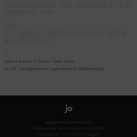
████▌███▌ ████▌██▌ █▌██▌ ████ ███ ██▌█▌▌ █▌██
███▌███ ██▌▌ ▌███▌
████
█▌█▌ █████ ██▌█ ███████▌█▌█ ███ █▌█▌ ████▌█
██▌█ ██▌█▌██▌▌▌█
█
Autor / Autorin: 5 Sterne - Kids-Team
© EJW - Evangelisches Jugendwerk in Württemberg
jugendarbeit.online (jo)
Praxisverlag buch+musik bm gGmbH
Haeberlinstr. 1–3 | 70563 Stuttgart