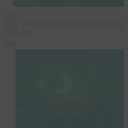
████
█████▌▌ ██▌ ██ ▌████ █▌██ ██▌██ ███▌ █████████
█████▌█▌▌▌
████