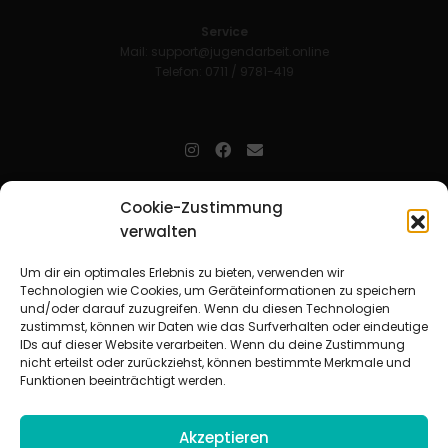
Service
Mail:
support@jugendarbeit.online
Telefon: 0711 / 9781-419
jugendarbeit.online
- kurz jo - ist der Online-Materialpool für
Cookie-Zustimmung
Mitarbeitende in der christlichen Kinder-, Jugend- und jungen
Erwachsenenarbeit. Auf
jo
findet man unkompliziert und schnell
verwalten
zahlreiche praxiserprobte Materialien und gewinnt so Zeit für
Beziehungsarbeit.
Um dir ein optimales Erlebnis zu bieten, verwenden wir
Technologien wie Cookies, um Geräteinformationen zu speichern
und/oder darauf zuzugreifen. Wenn du diesen Technologien
Beteiligte Verbände
zustimmst, können wir Daten wie das Surfverhalten oder eindeutige
CVJM-Landesverband Bayern e. V.
|
CVJM-Gesamtverband in
IDs auf dieser Website verarbeiten. Wenn du deine Zustimmung
Deutschland e. V.
nicht erteilst oder zurückziehst, können bestimmte Merkmale und
CVJM-Westbund e. V.
|
Deutscher Jugendverband „Entschieden für
Funktionen beeinträchtigt werden.
Christus“ e. V.
Evangelisches Jugendwerk in Württemberg
Akzeptieren