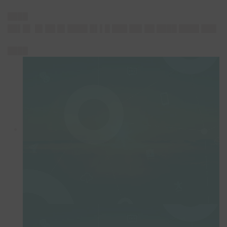
████
██▌█▌ █▌██ █▌████ █▌▌█ ███ ██▌██ ████ ████ ███
████