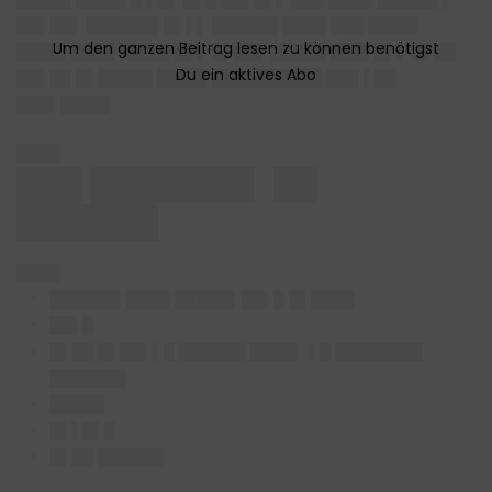
██▌██▌ ██████▌█▌▌▌ ██████ ████ ███ ████▌
████▌████ ████▌█▌▌ █▌██▌ █████ ███▌█▌▌ █▌██
██▌██ █▌█████ ████▌██████████ ███ ▌██
███▌████▌
████
███ ███████▌ ██
██████▌
████
██████▌████ █████▌██▌█ █▌████
██▌█
█▌██ █▌██▌▌█ ██████ ████▌ ▌█ ████████
███████
█████
█▌▌█▌█
█▌██ ██████