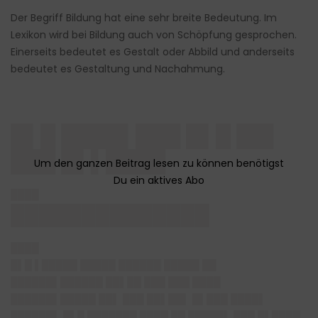
Der Begriff Bildung hat eine sehr breite Bedeutung. Im
Lexikon wird bei Bildung auch von Schöpfung gesprochen.
Einerseits bedeutet es Gestalt oder Abbild und anderseits
bedeutet es Gestaltung und Nachahmung.
█▌█ ████▌███ █▌█ ██▌
███ █▌▌████
████
██████████████
████
█▌█ ▌█████ █████ ██████ █████ ██
██████▌██████ ██▌██ ███ ███ ████
██████▌█████ ██▌ ███ ██▌██▌ █▌███ ████▌
██████▌ █▌█ ███████ ████ ██ █████▌ ███ █▌████