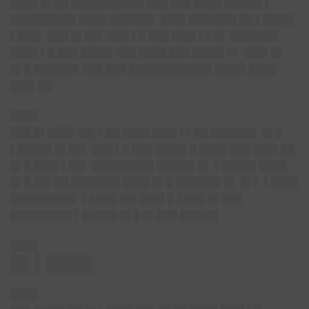
████ █▌██ ██████████▌███ ███ ████ █████▌▌
█████████▌████ ██████▌ ███▌███████ ██ ▌████▌
▌███▌ ███ █▌██▌ ███ ▌█ ███ ███▌▌▌█▌ ███████
████ ▌█ ███ ████▌███ ████ ███ ████▌█▌ ███▌█▌
█▌█ ██████▌███ ███ ████████████ ████▌████
███▌██
████
███ █▌████ ██▌▌██ ████ ███▌▌▌██ ██████▌ █▌█
▌█████ █▌██▌ ███ ▌█ ███ ████▌█ ████ ███ ███▌██
█▌█ ███▌▌██▌ █████████ █████▌█▌ ▌█████ ████
█▌█ ██▌██ ███████ ████ █▌█ ██████▌█▌ █▌▌ ▌████
█████████▌ ▌████ ██▌███▌█ ████ █▌███
█████████ ▌█████ █▌█ █▌███ █████▌
████
█▌▌████
████