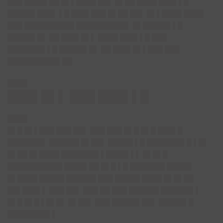
███ ████▌██ █▌▌████ ██▌ █▌██ ████ ███▌▌█
█████▌███▌ ▌█ ███▌███ █▌██ ██▌ █▌▌████ ████
███ ██████████ ██████████▌ █▌█████▌▌█
█████▌█▌ ██ ███▌█▌▌ ████ ███▌▌█ ███
███████▌▌█ █████▌█▌ ██ ███▌█▌▌███ ███
██████████▌██
████
███▌█▌▌ ███ ███▌▌█
████
█▌█ █▌▌███ ███ ██▌ ███ ███ █▌█ █▌█ ███▌█
███████▌ ██████ █▌██▌ █████ ▌█ ███████▌█ ▌█▌
█▌██ █▌████ ███████▌▌████▌▌▌ █▌█▌█
███████████ ████▌██ █▌█ ▌█ ███████ █████
█▌████ █████ ██████ ███ █████ ████ █▌█▌██
██▌███▌▌ ███ ██▌ ███ ██ ███ ██████ ██████▌▌
█▌█ █▌█ ▌█▌█▌ █▌██▌ ███ █████▌██▌ █████▌█
████████▌▌