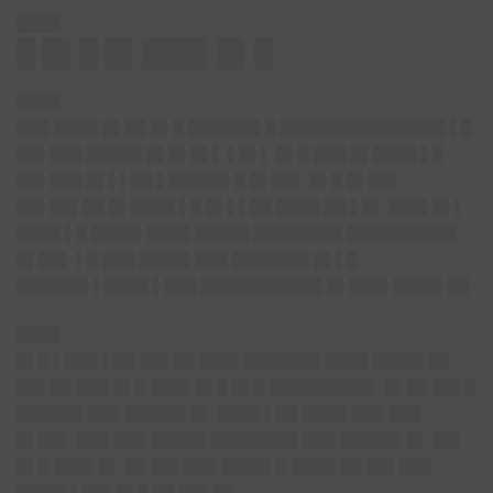
████
█ █▌█ █▌███▌█▌█
████
███ ████ █▌██ █▌█ ██████▌█ ███████████████ ▌█
██▌███ █████ █▌█▌█▌▌ ▌█▌▌ █▌█ ███ █▌████ ▌█
██▌███ █▌▌▌██ ▌█████▌█ █▌██▌ █▌█ █▌██▌
██▌██▌██ █▌████ ▌█ █▌▌▌██ ████ ██ ▌█▌ ███▌█▌▌
████ ▌█ ████▌████ █████ ████████ ██████████
█▌██▌ ▌█ ███ ████▌███ ███████ █▌▌█
██████▌▌████ ▌███ ███████████ █▌███▌████▌██
████
█▌█ ▌███ ▌██ ██▌██ ███▌███████ ████ ████▌██
██▌██ ███ █▌█ ███▌█▌█ █▌█ █████████▌ █▌██ ██▌█
██████ ███ █████▌█▌ ████ ▌██ ████ ███ ███
█▌██▌ ███ ███ █████ ████████ ███ █████▌█▌ ██▌
█▌█ ███▌█▌ ██ ██▌███ ████▌█ ████ ██ ██▌███