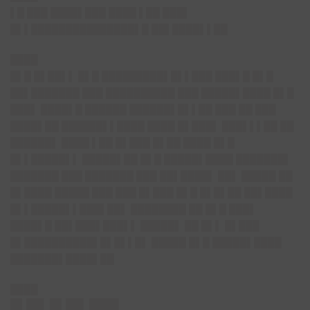
▌█ ███ ████▌███ ████ ▌██ ███▌
█▌▌███████████████▌█ ██▌████▌▌██
████
█▌█ █▌██▌▌ █▌█ █████████▌█▌▌███ ███▌█ █▌█
██▌███████ ███ ██████████ ███ █████▌████ █▌█
███▌ ████▌█ ██████ ██████▌█▌▌██ ███ ██ ███
████▌██ ██████▌▌████ ████ █▌███▌ ███▌▌▌██ ██
██████▌ ████ ▌██ █▌███ █▌██ ████ █▌█
█▌▌█████▌▌ █████▌██ █▌█ █████▌████ ███████▌
███████ ███ ███████ ███ ██▌████▌ ██▌ █████ ██
█▌████ █████ ███ ███ █▌███ █▌█ █▌█▌██ ██▌████
█▌▌█████▌▌███▌██▌ ████████ ██ █▌█ ███▌
████▌█ ██▌███▌███▌▌ █████▌ ██ █▌▌ █▌███
█▌██████████▌█▌█▌▌█▌ █████ █▌█ █████▌████
███████▌████▌██
████
█ █▌█ █▌██▌