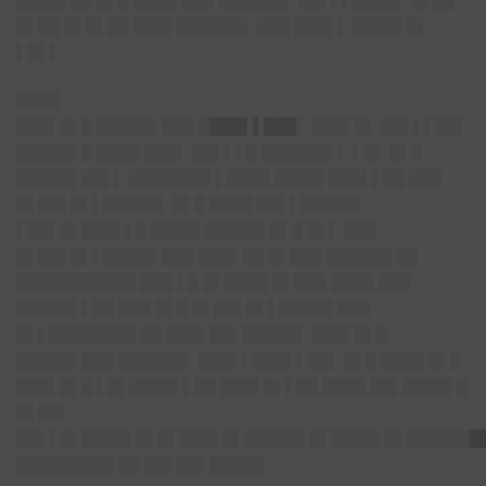
████▌██ █▌█ ████ ███ ██████▌ ██▌▌▌████▌ █▌██
█▌██ █▌█▌██ ███▌██████▌ ███ ███▌▌ ████▌█▌
▌█▌▌
████
███▌█▌█ █████▌███
█
███▌▌███
▌ ███▌█▌ ██▌▌▌██▌
█████▌█ ████ ███▌ ██▌▌▌█ ██████▌▌ ▌█▌ █▌█
█████▌██▌▌ ███████▌▌████ ████▌███▌▌██ ███
█▌██▌█▌▌█████▌ █▌█ ████ ██▌▌█████▌
▌██▌█▌███▌▌█ ████▌█████▌█▌█ █▌▌ ███
█▌██▌█▌▌█████ ███ ███▌██ █▌███ ██████ ██
███████████ ███ ▌█ █▌████ █▌███ ████ ███
█████▌▌██ ███ █▌█ █▌██▌█▌▌█████ ███
█▌▌████████ ██ ███▌██▌█████▌ ███▌█▌█
█████▌███ ██████▌ ███▌▌███▌▌██▌ █▌█ ████ █▌█
███▌█▌█ ▌█▌████▌▌██ ███▌█▌▌██ ████ ██▌████▌█
█▌██▌
██▌▌█▌████▌█▌█▌███▌█▌█████▌█▌████▌█▌███████
█████████ ██ ██▌██▌█████