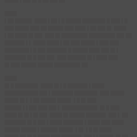
████▌▌██▌█▌█ ██ ██▌██
████
▌██ █████▌ ████ ▌██ ▌█ █████ ███████▌█ ███ ▌█
███ ████▌███ ██ █████ ███ ███▌▌██ ██▌█▌ ████
▌██ ████ █▌██▌ ███ █▌████████▌████████▌██▌██
██████▌▌▌ ████ ████ ▌██ ███ ████▌▌███ ███
████████ ▌█ ██▌██████▌█ █████ ███▌██▌█▌▌
███████ █▌█ ██▌██▌ ███ ██████ █▌▌███▌███
█▌███ █████ █████ ████████▌██
████
█▌█ ███████▌ ████ █▌▌█ ██████▌▌████
███████████ ██▌▌███████ ███████▌ ███ ████▌
████▌█▌▌ ▌██ █████ ████▌ ▌█ █▌███
█████▌▌▌██▌███ ██▌▌ ███████████▌ █▌█ ███
████ █▌█▌▌█▌██▌ ████ █▌█████ ██████▌ ██▌▌ ██
███████ █▌█ ██▌▌████ ██████▌▌████ ███ ████
█████ █████ ▌█████▌████▌ ▌█▌ ▌█ █▌████