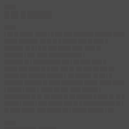
████
█ █▌█ █████
████
▌██ █▌████▌ ████ ▌█ ██▌███ ███████ ██████ ████
████▌██████▌ ██ █▌█▌█ █████ ███ █▌███▌█
██████▌ █▌█ ▌█ █▌███ ████▌███▌ ███▌█▌
██████▌▌██▌ ███▌███████████▌▌
██████▌█▌▌█████████▌██▌▌██ ███▌███▌█
████▌███ ████ █▌█ ██▌ ██▌█▌ ██ ███ ██ ██▌██
█████ ██▌██████ █████▌▌ ██ █████▌ █▌██ ▌█
██████▌██████ █▌████ ███████▌████▌ ████ ████
▌█████ ▌███▌▌ ████ ██ ██▌ ███▌█████▌▌
█████████ █▌█▌ ██ ████ █▌██ █████▌█ ███▌█▌ █▌█
█████ ▌████ ▌███ █████ ███ █▌█ ███████████ █▌▌
█▌███▌████▌ ███ █████ ██ ▌█████ █████▌▌██
████