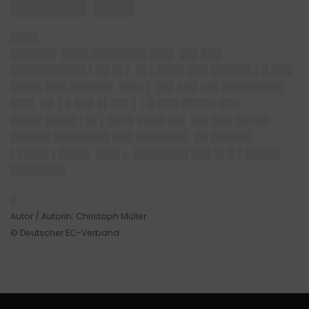
█████▌███
████
██████▌ ████ ████████ ███▌ ██▌███
███████████ ▌██ █▌▌ █▌▌████ ███ ██████ ▌█ ███
████▌███ ██████▌ ███▌▌ ██▌███ ██▌█████████
███▌ ██ ▌█ ███ █▌██▌▌ ▌█ ███ █████ ███
████▌████▌▌█▌▌████ ████ ██▌ ██▌███ █████
██████ ████████ ███ ███████▌ ██ ██████
▌████▌▌████▌ ███▌▌ ████████ ███ █▌█ ▌█████
████████
█
Autor / Autorin: Christoph Müller
© Deutscher EC-Verband