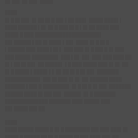
████
█▌█ █▌██▌ █▌██ █▌█ ██▌▌██ ███▌ ████▌████▌▌
████ ██████ ▌█▌ █▌█ ███ █▌█ ▌█▌██ ████ ███
████▌█ ███ █████████████████████▌
██▌█████▌▌██ █▌████ ▌██▌ ████ █▌█ █▌█
▌█████▌███ ████ ▌█▌▌ ███ ███ █▌█ ██▌█ █▌███
███ █████ ████████▌ ███ ▌█▌ ██▌ ███ ███ ███▌██
█▌▌██ █▌██▌ ██ █████▌ ▌█ ███ ████▌███ █▌█▌ ██
█▌█ ████▌▌████▌▌▌ █▌██ █▌█ █▌██▌ ███████
███████████▌ ██▌█▌███ █▌█▌ ██ ██████ ████
██████▌▌██▌█ ████████▌ █▌█ █▌█ █▌██▌ ███████
██████ ████ █▌██▌██▌ █████▌ █▌█ ███████
██████████████ ███████ ███▌█████ ███
██▌████▌██▌██
████
████ █████ ████▌█ █▌█ ████████ ██▌███ ███▌█▌
████▌█ █████ ██ █▌█ ████▌█▌██▌███▌██▌ ██