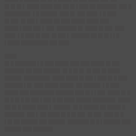
█▌█▌█▌▌ ████ ████ ██▌██ █▌▌███ ██ ██████▌ ██▌█
████████▌ ▌█ █████▌ ███ █▌ ██▌███▌ ▌█ ███
█▌██▌ █▌██▌▌ ████ ██ ███ ████▌████ ███
████▌▌███ ██▌▌ ██▌ ██████▌█▌ ████ █▌██▌ ███
███▌ ▌█ ███ █▌██▌ █▌██▌▌ ██████ ██ █▌█▌▌▌█
▌████ █████████ ██▌███▌
████
█▌█ ███████ ▌█ ███ ████▌███ ███ ████▌█▌██▌
██████▌██ ███ █████▌ █▌█ █▌█▌ █▌██▌█▌████
█████▌ ████████▌ ████ ████ █▌██▌▌███ █▌█ ███
██████ ▌█▌ ███ ████▌████▌ ██ █████▌ ▌█ ███
████▌███ ████████ ██████ ███ █▌▌▌██▌ ████ █▌█
█▌█ █▌█ █▌██▌▌██▌█ ██ ███▌█████ ███████▌ ████
██ █▌█ ████▌███▌▌ █████▌ █▌█ █████ ██ ████▌█
██████▌ ██▌▌ ██ ████ █▌█ █▌██▌ █▌██▌ ███ █▌█
▌█▌██ █████▌██▌█████▌ ███████ █▌█ ▌█████▌███
█████▌███ ██████▌