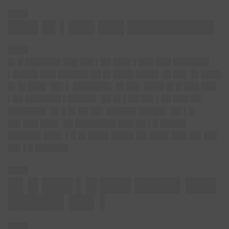
████
███▌█▌▌███ ███ ██████████
████
█▌█ ███████ ███ ██▌▌██ ███▌▌███ ███ ███████
▌█████ ███ ██████ ██ █▌████ ████▌ █▌██▌ █▌████
█▌█▌███▌ ██▌▌ ███████▌ █▌██▌ ████ █▌█ ███ ███
▌██ ███████ ▌█████▌ ██ █▌▌██ ██▌▌██ ███ ██
███████▌ █▌█ █▌██ ██▌██████ █████▌ ██ ▌█
██▌███ ███▌ ██ ████████ ███ ██ ▌█ █████
██████▌███▌ ▌█ █▌████ ████▌██ ████ ███ ██▌██▌
██▌▌█ ██████▌
████
█▌█ ███ ▌█ ███ ████▌███
█████▌██▌▌
████