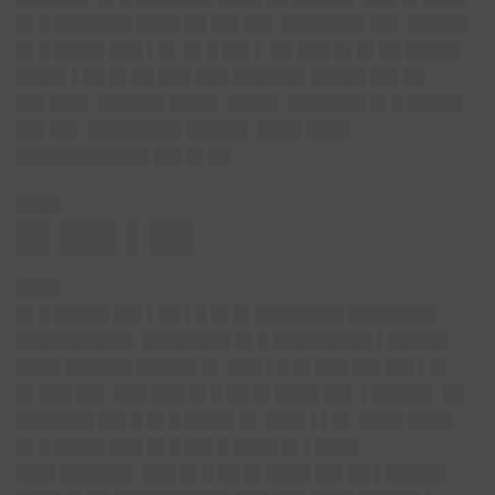
█▌█ ███████ ████ ██ ██▌██▌ ███████▌██▌ █████▌
█▌█ ████▌███ ▌█▌ █▌█ ██▌▌ ██ ███ █▌█▌██ █████
████▌▌██ █▌██ ███ ███ ██████▌█████ ██▌██
██▌███▌ ██████ ████▌ ████▌ ███████ █▌█ █████
██▌██▌ ████████▌█████▌ ████ ████
████████████ ██▌█▌██
████
█▌██▌▌██
████
█▌█ █████ ██▌▌██ ▌█ █▌█▌████████ ████████
██████████▌ ████████ █▌█ █████████ ▌█████▌
████ ██████ █████▌█▌ ███ ▌█ █▌███ ██▌██▌▌█▌
█▌███ ██▌ ███ ███ █▌█ ██ █▌████ ██▌ ▌█████▌ ██
███████ ██▌█ █▌█ ████▌█▌ ███▌▌▌█▌ ████ ████
█▌█ ████▌███ █▌█ ██▌█ ████ █▌▌████
███▌██████▌ ███ █▌█ ██ █▌████ ██▌██ ▌█████▌