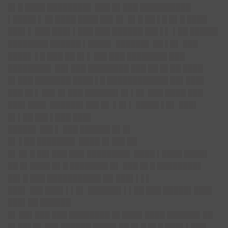
█▌█ ████ ████████▌ ███ █▌███ ██████████
▌████▌▌ █▌████ ████ ██▌█▌ █▌█ ██ ▌█ █▌█ ████
███▌▌ ███ ███▌▌███ ███ ██████ ██▌▌▌ ▌██ █████▌
████████ ██████ ▌████▌ ██████▌ ██ ▌█▌ ███
████▌ ▌█ ███ ██ █▌▌ ██▌███ ████████ ███
████████▌ ██▌███ ████████ ███ ██ █▌██ ████
█▌███ ███████ ████ ▌█ ████████████ ██▌███▌
███ █▌▌ ██▌█▌███ ██████▌█▌▌█▌ ███ ████ ███
███▌███▌ ██████▌██▌█▌ ▌█▌▌ ████▌▌█▌ ███▌
█▌▌██ ██▌▌███ ███▌
█████▌
██▌▌ ███ ██████ █▌█▌
█▌
▌██ ███████▌ ████ █▌██▌██
█▌
█▌█ ██▌███ ███ ████████▌ ████ ▌████ ████▌
██ █▌████ █▌█ ███████▌█▌ ███ █▌█ ████████▌
██▌█ ███ ██████████▌██ ███▌▌▌▌
███▌
██▌███▌▌▌█▌ ██████▌▌▌██ ███ █████▌███▌
███▌██ ██████
█▌
██▌███ ███ ████████ █▌████ ████ ██████▌██
█▌██▌█▌ ██▌██████ ████▌██ █▌█ █▌█ ███▌▌███