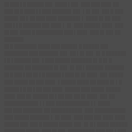
█▌███ ▌█ █████▌██▌ ████ ▌██▌ ███ ███ ███▌██
███ █▌█ ███▌▌▌███ ██████▌██▌ ▌█▌██▌ ██▌█ ███
████▌ █▌▌ █▌███ ███▌███████▌▌ ████ █▌██ ███
██▌▌▌█ ██████ ██▌███▌▌
█▌ ███ █████▌███▌
███
█▌██▌ ███▌█ █████████ ███ ▌███▌ ███ █▌██▌██
██████▌
█▌█ ███████▌████ ███ █████▌█ █████▌██▌
████████ ███ ██████▌██▌ ██ ▌█▌██▌ █▌█ ███████
▌█ ▌█████▌██▌ ▌███ █████ ███████ █▌█ █▌█
██████▌██ ███████ █▌██▌ █▌██ ▌██████ ██████▌
█▌█ ██▌▌██ █▌▌█ █████ ▌███ █▌█▌███▌ ██▌█████
███ ████▌██ ██▌███▌ ▌█████ ████ ██ ████ █▌▌█
█████ ▌█ █▌▌██ ██▌███▌ █████ ███ ████▌█████
███▌ ██▌█▌ █████ █▌▌██ ██▌██ █▌███▌ ██▌██
███████████▌▌▌███ ███████████▌▌▌ ████
██▌███ ██████▌██ ██████████▌ ███ ██████████▌
███ █████ ██████▌▌ █▌███▌ ███ ███ ██▌███▌███▌
█████ ██▌ ██▌█ █████ ████▌██▌ █▌█ ▌████ ██████
███████ ████▌ ███ █▌██▌ █████████ ███ ██▌▌███