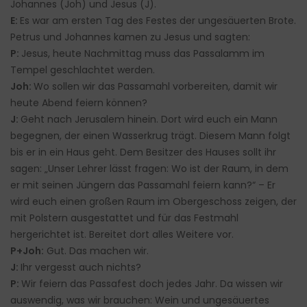
Johannes (Joh) und Jesus (J).
E:
Es war am ersten Tag des Festes der ungesäuerten Brote.
Petrus und Johannes kamen zu Jesus und sagten:
P:
Jesus, heute Nachmittag muss das Passalamm im
Tempel geschlachtet werden.
Joh:
Wo sollen wir das Passamahl vorbereiten, damit wir
heute Abend feiern können?
J:
Geht nach Jerusalem hinein. Dort wird euch ein Mann
begegnen, der einen Wasserkrug trägt. Diesem Mann folgt
bis er in ein Haus geht. Dem Besitzer des Hauses sollt ihr
sagen: „Unser Lehrer lässt fragen: Wo ist der Raum, in dem
er mit seinen Jüngern das Passamahl feiern kann?“ – Er
wird euch einen großen Raum im Obergeschoss zeigen, der
mit Polstern ausgestattet und für das Festmahl
hergerichtet ist. Bereitet dort alles Weitere vor.
P+Joh:
Gut. Das machen wir.
J:
Ihr vergesst auch nichts?
P:
Wir feiern das Passafest doch jedes Jahr. Da wissen wir
auswendig, was wir brauchen: Wein und ungesäuertes