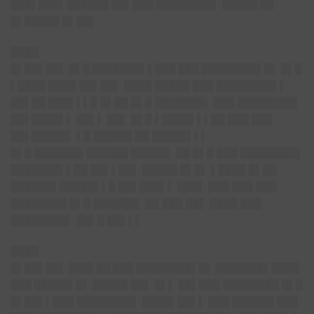
███▌███▌██████ ██▌███ ████████▌ █████ ██
█▌█████ █▌██▌
████
█▌██▌██▌ █▌█ ███████▌▌███ ███ ████████▌█▌
█▌█
▌████ ████ ██▌██▌ ████ █████ ███ ████████▌▌
██▌██ ███▌▌▌█ █▌██ █▌█ ███████▌ ███ ████████▌
██▌████▌▌ ██▌▌ ██▌ █▌█ ▌████▌▌▌██ ███ ███
██▌█████▌ ▌█ █████▌██ █████▌▌▌
█▌█ ███████ ██████ █████▌ ██ █▌█ ███ ████████▌
███████▌▌██ ██▌▌██▌ █████ █▌█▌ ▌████ █▌██
██████▌█████▌▌█ ██▌███▌▌ ███▌ ███ ███ ███
████████ █▌█ ██████▌ ██ ███ ██▌ ████ ███
████████▌ ██▌█ ██▌▌▌
████
█▌██▌██▌ ███▌██ ███ ████████▌█▌ ███████▌████
███ █████▌█▌
█████ ██▌ █▌▌ ██▌███ ████████ █▌█
█▌██▌▌███ ████████▌ ████▌██▌▌ ███ ██████ ███