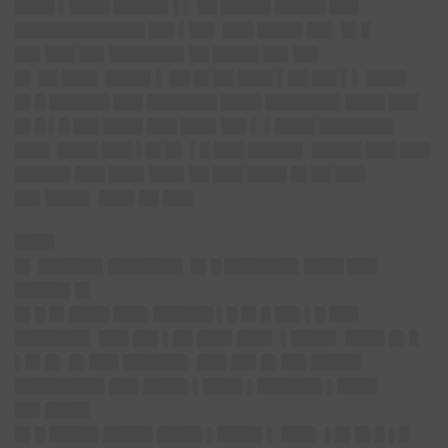
████ ▌████ █████▌▌▌ ██ █████ █████ ███
█████████████ ██▌▌██▌ ███ ████▌██▌ █▌█
██▌███ ██▌███████▌██ ████▌██▌██▌
█▌
██ ███▌ ████▌▌ ██ █▌██ ███▌▌██ ██▌▌▌ ████
█▌█ ██████ ███ ███████ ████ ███████▌████ ███
█▌█ ▌█ ██▌████ ███ ███▌██▌▌ ▌████ ███████▌
███▌
████ ███ ▌█▌█▌ ▌█ ███ █████▌ █████ ███ ███
█████▌███ ███▌███▌██ ███ ████ █▌██ ███
██▌████▌
███▌██ ███
████
█▌ ██████▌███████▌ █▌█ ███████▌████ ███
█████▌█▌
█▌█ █▌████ ███▌██████ ▌█ █▌█ ██▌▌█ ███
███████▌ ███ ██▌▌██ ███▌███▌ ▌████▌ ████ █▌█
▌█▌█▌ █▌███ ██████▌ ███ ██▌█▌██▌█████
█████████ ███ ████▌▌████ ▌██████▌▌████
██▌████▌
█▌█ █████ █████ ████▌▌████▌▌ ███▌ ▌█▌█▌█ ▌█