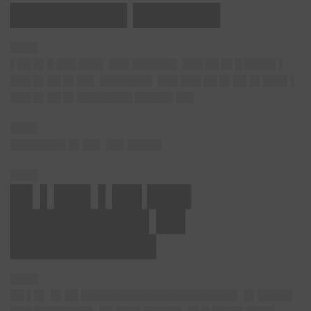
████████ ██████
████
▌██ █▌█ ███ ███▌ ███ ██████▌ ███ ██ █▌█ ████▌▌
███ █▌██ █▌██▌ ███████▌ ███ ███ ██ █▌██ █▌███▌▌
███ █▌██ █▌████████ █████▌██▌
████
████████ █▌██▌ ██▌█████
████
█▌▌██▌▌██ ███
█████████▌██
██████████
████
██ ▌█▌ █▌██ ██████████████████████▌ █▌█████