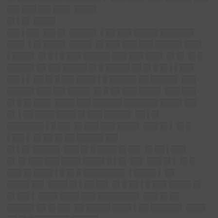
██▌███ ██▌███▌ ████▌
█▌▌█▌
████▌
██▌▌██
▌ ██▌█▌ █████▌ ▌██ ███ █████ ███████
███▌ ▌█▌████▌ ████▌ █▌███ ███ ███ █████▌███▌
▌████▌ █▌█ ▌█ ███ █████▌███ ███ ███▌ █▌█▌ █▌█
█████▌██ ██▌█████ █▌█ █████ ██ █▌█ █▌▌▌███
██▌▌▌ ██ █▌█ ██▌████ ▌█ █████▌██ █████▌ ███
█████▌███ ██▌████▌ █▌█ ██ ███ ████▌ ███ ███
█▌█ █▌███▌ ████ ███ ██████ ███████ ████▌██▌
█▌
▌██ ████ ████ █▌███ █████▌ ██ ▌█▌
███████▌▌█ ██▌ █▌███ ███ ████▌ ███ █▌▌ █▌█
▌██▌▌ █▌██ █▌██ █████▌██▌
█▌▌█▌
█████▌ ███ █▌█ ████ █▌██▌ █▌██ ▌███
█▌
█▌███ ███ ████ ████▌█ ▌█▌ ██▌ ███ █▌▌ █▌█
███ █▌████ ▌█ █▌█ ████████▌ ▌████▌▌ ██
████▌██▌ ████ █▌▌██ ██▌ █▌█ ██ ▌█ ███ ████▌█▌
█▌██▌▌ ████ ████ ███ ████████▌ ███ █▌██
█████▌██ █▌██▌ ██ █████ ████ ▌██ ██████▌ ████