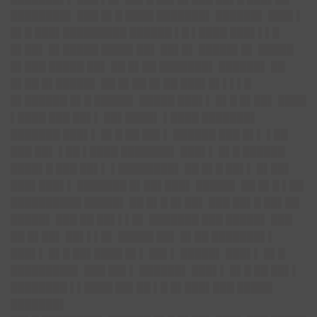
████████▌ ███ █▌█ ████ ███████▌ ██████▌ ███▌▌
█▌█ ███▌█████████ ██████ ▌█ ▌████ ███▌▌▌█
█▌██▌ █▌█████ ████▌██▌ ██▌█▌ █████▌█▌ █████
█▌███ █████ ██▌ ██ █▌██ ███████▌ ██████▌ ██
█▌██ █▌█████▌ ██ █▌██ █▌██ ███▌█▌▌▌▌█
█▌██████ █▌█ █████▌ █████ ███▌▌ █▌█ █▌██▌ ████
▌████ ███ ██▌▌ ██▌████▌ ▌████ ███████▌
███████ ███▌▌ █▌█ ██ ██▌▌ ██████ ███ █▌▌ ▌██
███ ██▌ ▌██ ▌████ ███████▌ ███▌▌ █▌█ ██████
████▌█ ███ ██▌▌ ▌████████▌ ██ █▌█ ██▌▌ █▌██▌
███▌███▌▌ ███████ █▌██▌███▌ █████▌ ██ █▌█ ▌██
██████████ █████▌ ██ █▌█ █▌██▌ ███ ██▌█ ██▌██
█████▌ ███ ██ ██▌▌▌█▌ ███████ ███ █████▌ ███
██ █▌██▌ ██▌▌▌█▌ █████ ██▌ █▌██ ███████▌▌
███▌▌ █▌█ ██▌████ █▌▌ ██▌▌ █████▌ ███▌▌ █▌█
█████████▌ ███ ██▌▌ ██████▌ ███▌▌ █▌█ ██ ██▌▌
████████ ▌▌████ ██▌██ ▌█ █▌███▌███ █████
███████▌