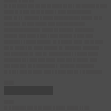
█████▌█ ██▌██
█▌█ █▌████ ██▌██ ██ █▌████ █▌█▌▌██ █████▌█ ███
████ █▌█ ██▌██ █▌█ ███▌▌ ███ ██████████
███▌█▌▌▌ ██████ ▌████ ██████████▌████▌ █▌█
██████▌ █▌███ ████▌███ ███████████▌
██████████████▌ ████▌█▌█████▌ ███████▌
█████▌███ ███▌█ ██▌▌███ █████▌█ ███ ███
██████▌▌▌████ █████▌ █▌█ ████▌███▌ ██ █▌███
██ █▌████ ▌█▌ ███▌█████▌█▌ ██████▌ ██████▌
██▌███████ █▌ ██▌█▌ █████████ ▌▌████ ████
███████ █▌▌███ ███ ███▌ ███ ██▌█ ████▌ ███
██▌███ ██▌ █▌█ ███████▌▌ ██████ ███████▌
█▌█ █▌▌███ █▌███▌ ███ ▌█ ███ ██▌█▌ ▌█ ██████▌
████
█████████▌
████
█▌█ █████▌██▌█ █▌███▌█ ███▌ ████▌▌▌██