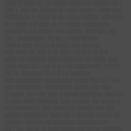
████ █▌████ ██▌ ██ █████ █████▌██ █████▌██▌▌
███▌▌ ███ ███ ██████ █▌████ ▌████▌▌ ████ ███
██████ ██▌▌▌█ ███ █▌██▌ ███▌▌█████▌ ████ ███
█▌█ ████▌█ █▌███▌ █▌▌█ █████▌ █████████
██████ █▌███ ███▌▌▌█ █▌█████▌ ████ ███ ██▌
██▌▌ ████████▌▌ ██ ██▌▌█ ███ ██████
█████▌███▌ █▌█ █▌█▌████▌███ ████ ██
███▌███▌██▌ ███ █▌█▌ ██▌▌▌██ █▌█ ██ █▌█
████▌██ ███████ ████▌█████ █▌██▌████▌ ███
████ ████ ██▌▌▌██ █▌█ ▌█ █▌████ ████▌ █████▌
██ ▌█▌ ███ ████ ██ █▌█▌▌█ ███████
███▌█████████ ██████ ███▌█████ ███ ██▌▌ ██▌
███ ████████▌▌ ███ ██████ ████ ▌▌███ ███
█▌████▌ ██▌▌ ██▌ ███ █▌█████ ███████▌ ███ ███
█▌████ ████ ███████▌ ███▌█ ████▌ ██▌███ █▌█
███ ████████▌ ███ █████ ███ █████▌███ ███
██████ ████████▌ ████ ██▌▌ ███ ███ █████▌██
█████▌▌ ███ ███ █▌████ ████ ███████ ██▌▌
██▌▌██▌
██▌█▌ █▌████ █████ ███ ██▌██ ███████