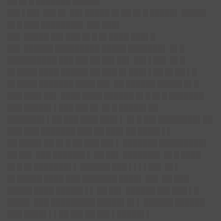
██ █▌█ ███████ █████▌
██▌▌██▌
██▌█▌ ██▌█████ █▌██ █▌█ █████▌ █████
█▌█ ███ ████████▌ ██▌███▌
██▌
█████ ██▌███ █▌█ █▌████ ███▌█
██▌
██████ █████████ █████ ███████▌ █▌█
██████████ ███ ██▌██ ██▌██▌ ██▌▌██▌ █▌█
█▌████ ████ █████▌██ ███ █▌███▌▌██ █▌██ ▌█
█▌████ ███████ ████ ██▌ ██ ██████ █████ █▌█
███ ███▌██▌ ████ ████ ██████ █▌█ █▌█ ███████
███ █████▌▌███ ██▌█▌ █▌█ █████▌██
███████▌▌██ ███ ███▌███▌▌ █▌█ ██▌████████▌██
███ ███ ███████ ███ ██ ███▌██ ████▌▌▌
██ ████▌██ █▌█ ██ ███ ██▌▌ ███████ █████████▌
██ ██▌ ███ ██████▌▌ ██ ██▌ ███████▌ █▌█ ████
█▌█ █▌███████▌▌ ██████ ███ ▌▌▌▌██▌ █▌▌
█▌█████ ████ ███ ███████ ████▌ ██▌ ██ ███
█████ ████ █████▌▌▌ ██ ██▌ ██████ ██▌███ ▌█
████▌ ███ █████████ █████▌█▌▌ ██████ ██████
███ ████▌▌▌██ ██▌██ ██▌▌█████▌▌