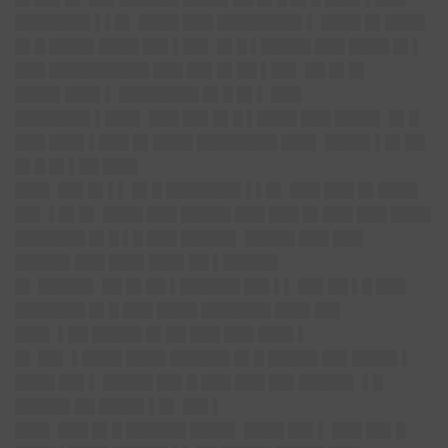
███████▌▌▌█▌ ████ ███ ████████▌▌ ████ █▌████
█▌█ ████▌████ ██▌▌██▌ █▌█ ▌█████ ███ ████ █▌▌
███ ██████████ ███ ██▌█▌██ ▌██▌ ██ █▌█▌
████▌███▌▌ ████████ █▌█ █▌▌ ███
███████▌▌███▌ ███ ██▌█▌█ ▌████ ███ ████▌ █▌█
███ ███▌▌███ █▌████ ████████ ███▌ ████▌▌█▌██
█▌█ █▌▌██ ███▌
███▌
██▌█▌▌▌ █▌█ ███████▌▌▌█▌ ███ ███ █▌████
██▌ ▌█▌█▌ ████ ███ █████ ███ ███ █▌███ ███ ████
███████ █▌█ ▌█ ███ █████▌ █████ ███ ███
█████▌███ ███▌███▌██ ▌█████▌
█▌
█████▌ ██ █▌██ ▌██████ ██▌▌▌ ██▌██ ▌█ ███
███████ █▌█ ███ ████ ███████ ███▌██▌
███▌
▌██ █████ █▌██ ███ ███ ███▌▌
█▌
██▌ ▌████ ████ ██████ █▌█ █████ ██▌████▌▌
████ ██▌▌ █████ ██▌█ ███ ███ ██▌█████▌ ▌█
█████▌██ ████▌▌█▌ ██▌▌
███▌
███ █▌█ ██████ ████▌ ████ ██▌▌ ███ ██▌█