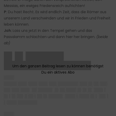
Messias, ein ewiges Friedensreich aufrichten!
P:
Du hast Recht. Es wird endlich Zeit, dass die Römer aus
unserem Land verschwinden und wir in Frieden und Freiheit
leben können.
Joh:
Lass uns jetzt in den Tempel gehen und das
Passalamm schlachten und dann hier her bringen.
(beide
ab)
█▌█▌███████
████████████████
████
█████ ███▌███▌███▌███ ████████ ███ █▌██ ███
██▌███ ███▌ ██ █████▌ █▌██ ████ █▌█▌█▌ ███▌▌
█▌▌█▌██▌█ ██ ▌██ █▌█████▌ ████ ▌████ █▌▌ ██▌▌
▌████ ███████▌
████