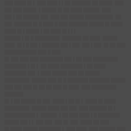
███ ████ █▌▌ ███ ███▌▌▌██ ██████▌██ ████▌ ███
██▌███ ████▌ ▌█████ █▌██ ████ █████▌ ███
██▌▌██ █████▌██▌ ███ ██▌█████ █████████▌ ██
██▌ ██████ █▌█ ███▌█ ███ ██████▌█████ █▌████
████ █▌▌████▌▌██ ███▌█▌▌▌▌
█████▌▌█▌█ ████████▌ ██████▌██ ███▌ █████
███▌ █▌▌█ ██▌▌██████ ██▌▌██▌ ██▌▌██▌ █▌██ ███
███████████ ███ █ ███
█▌
██▌███ ███ ████████ ██▌▌██ ███ ████████▌
███████▌▌█▌▌ ██ ████ ███████▌▌██ ████
███████▌██▌ ▌███▌█████ ███ ██ █████
████████▌ █████ ███ █▌█ ███████ ███████ █████
███ ██▌███ █▌██ ██ ███ █▌███▌ ███ ████████▌
██████▌
█▌
▌██ █████ █▌██▌ ████ ▌██ █▌▌ ████ █▌████
████████▌ █████ ████
██▌██▌ ███ ██████ █▌▌
██████████▌▌ █████▌ ▌██ ███ ███▌▌█
███████▌
█████ ██▌▌▌ ██▌██▌ ██▌█▌ ██▌ ████ ██ ███
█▌████ █████ ███████▌▌ ███ ███▌ ███ █████▌███