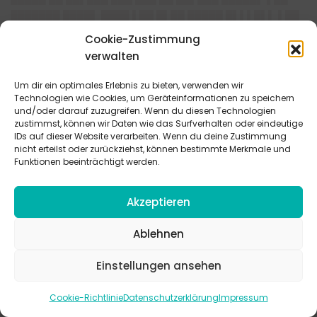
███████ ████▌ ████ ▌██ █▌██ █████ █▌▌▌█▌▌ ▌██
█████▌ █▌▌ █▌█ ███ ██▌▌ ▌████▌
Cookie-Zustimmung
█▌█ █▌▌█ ██▌██████ █████ ███▌ █████▌ ██████
verwalten
█████ ▌██ ██▌███ ██▌█ ████ ▌█▌████ █▌█ ██ ███
███▌ ██ ▌██ ████ ████ █████ ▌█▌███ ▌█ ██▌██
Um dir ein optimales Erlebnis zu bieten, verwenden wir
Technologien wie Cookies, um Geräteinformationen zu speichern
██▌▌██▌███ ██▌ ████ █████ █▌████████▌ ███
und/oder darauf zuzugreifen. Wenn du diesen Technologien
██▌▌██ ████ ██▌▌ ███▌██▌▌ ████ █▌██ ██ █▌▌
zustimmst, können wir Daten wie das Surfverhalten oder eindeutige
█▌▌██ ████████ ██▌███▌ █▌█ ▌██ ███▌███▌ ███
IDs auf dieser Website verarbeiten. Wenn du deine Zustimmung
nicht erteilst oder zurückziehst, können bestimmte Merkmale und
█▌▌ ▌██ ██▌██▌ █████▌ ██ █▌██ █▌█ ████▌▌████
Funktionen beeinträchtigt werden.
███▌▌ █████▌█ ███████ █▌█ █▌██▌ ▌████▌█ ██▌█▌
█████ ▌█▌ ████ ███ ███▌█████▌ ████ ██ ▌█▌ ████
Akzeptieren
██████▌█████▌ █████ ███████ █▌█ ▌█▌█▌ █▌██▌
█████▌ ████ ██ ██▌ ███████████▌ ▌██ █▌█ ██▌
Ablehnen
████ ▌████ ███▌ ▌██ ███████ ████▌ ████ ▌██
██▌█ ███▌ ▌██▌ ███ ████▌▌ ▌██ ███████ ████ ███
Einstellungen ansehen
█▌██ ███ ▌█ ████████▌▌ ▌████ ██▌ ████ ████▌
Cookie-Richtlinie
Datenschutzerklärung
Impressum
████