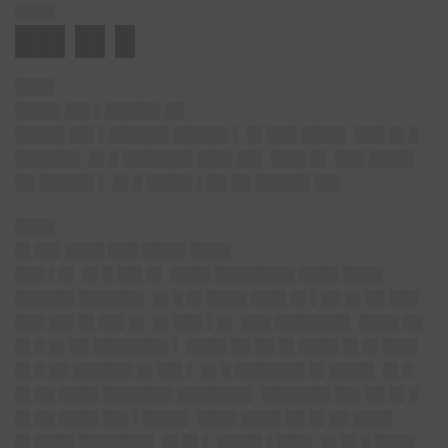
████
██▌█▌█
████
████▌██▌▌█████▌██
█████ ██▌▌██████ █████▌▌ █▌███ ████▌ ███ █▌█
██████▌ █▌█ ███████ ███▌██▌ ███▌█▌ ███ ████▌
██ █████▌▌ █▌█ ████▌▌██ ██ █████▌██▌
████
█▌██▌████ ███ ████▌████
███ ▌█▌ █▌█ ██▌█▌ ████ ████████ ████ ████
██████ ██████▌ █▌█ █▌████ ███▌█▌▌██ █▌██ ███
███ ██▌█▌██▌█▌ █▌███ ▌█▌ ███ ███████▌ ████ ██
█▌█ █▌██ ███████▌▌ ████ ██ ██ █▌████ █▌█▌███▌
█▌█ ██ ██████ █▌██▌▌ █▌█ ███████ █▌████▌ █▌█
█▌██ ████ ███████ ███████▌ ███████ ██▌██ █▌█
█▌██ ████ ██▌▌████▌ ████ ████ ██ █▌██ ████
█▌████ ███████▌ █▌█▌▌ ████▌▌███▌ █▌█▌█ ████