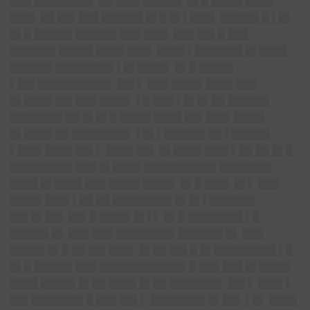
███ ████████▌ ██ ███▌█████▌ █▌█ ████▌████
███▌ ██ ██▌███ ██████ █▌█ █▌▌███▌ █████▌█ ▌█▌
█▌█ █████▌██████ ███ ███▌ ███ ██▌█ ███
██████▌█████ ████ ███▌ ████ ▌███████ █▌████
██████ ████████▌▌█▌████▌ █▌█ █████
▌██▌██████████▌ ██▌▌ ███ ████▌████ ███
█▌████ ██▌███ ████▌ ▌█ ███ ▌█▌█▌██ ██████
███████▌██ █▌█▌█ ████▌████ ██▌███▌████▌
█▌████ ██ ████████▌ ▌█▌▌██████ ██ ▌█████▌
▌███▌████ ██▌▌ ████ ██▌ █▌████ ███▌▌██ ██ █▌█
█████████ ███ █▌████ ██████████▌███████▌
████ █▌████ ███ ████▌████▌ █▌█ ███▌ █▌▌ ███
████▌███▌▌██ ██ ████████▌█▌█▌▌██████▌
██▌█▌██▌ ██▌█ ████▌█▌▌▌ █▌█ ████████ ▌█
█████▌█▌ ███ ███ ████████▌██████▌█▌ ███
█████ █▌█ ██ ██▌███▌ █▌██ ██▌█ █▌█████████ ▌█
█▌█ █████▌███ ████████████▌█ ███ ███ █▌████▌
████ █████ █▌██ ████ █▌██ ███████▌ ██▌▌ ███▌▌
██▌███████▌█ ███ ██▌▌ ████████ █▌██▌ ▌█▌ ████