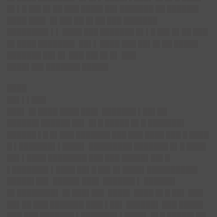
█▌▌█ ██▌█▌██ ███ ████▌██▌███████ ██ ██████▌
████ ███▌ █▌██▌██ █▌██ ███ ███████
████████▌▌▌ ████ ███ ███████ █▌▌█ ██▌█▌██ ███
█▌████ ███████▌ ██▌▌ ████ ███ ██▌█▌██ █████
███████ ██▌█▌ ███ ██▌█▌█▌ ███
████▌██▌███████ █████▌
████
██▌▌▌███
███▌ █▌████ ████ ███▌ ███████ ▌██▌██
██████▌██████ ██▌ █▌█ █████ █▌█ ███████▌
██████ ▌█ █▌███ ███████ ███ ███ ████ ███ █ ████
█ ▌███████▌▌████▌ █████████ ███████ █▌█ ████
██▌▌████ ████████ ███ ███ █████▌██▌█
▌███████▌▌████ ██▌█ ██▌█▌████▌██████████▌
█████▌██▌ █████▌███▌ ██████▌▌ ██████▌
█▌████████▌ █▌███▌██▌ ████▌ ████ █▌█ ██▌ ███
██▌██ ███ ███████ ███▌▌██▌ ██████▌ ███ █████
███ ███ ███████ ▌███████▌▌████▌ █▌█ █████▌██