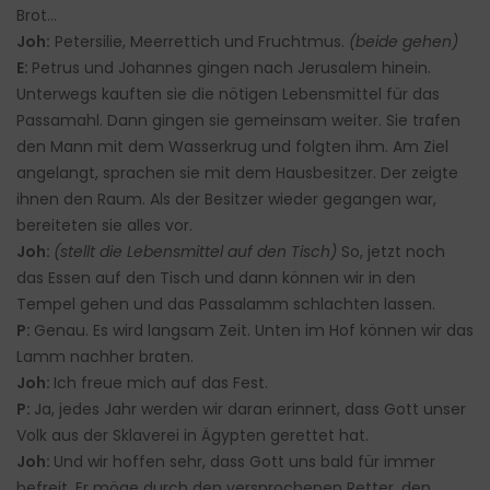
Brot…
Joh:
Petersilie, Meerrettich und Fruchtmus.
(beide gehen)
E:
Petrus und Johannes gingen nach Jerusalem hinein.
Unterwegs kauften sie die nötigen Lebensmittel für das
Passamahl. Dann gingen sie gemeinsam weiter. Sie trafen
den Mann mit dem Wasserkrug und folgten ihm. Am Ziel
angelangt, sprachen sie mit dem Hausbesitzer. Der zeigte
ihnen den Raum. Als der Besitzer wieder gegangen war,
bereiteten sie alles vor.
Joh:
(stellt die Lebensmittel auf den Tisch)
So, jetzt noch
das Essen auf den Tisch und dann können wir in den
Tempel gehen und das Passalamm schlachten lassen.
P:
Genau. Es wird langsam Zeit. Unten im Hof können wir das
Lamm nachher braten.
Joh:
Ich freue mich auf das Fest.
P:
Ja, jedes Jahr werden wir daran erinnert, dass Gott unser
Volk aus der Sklaverei in Ägypten gerettet hat.
Joh:
Und wir hoffen sehr, dass Gott uns bald für immer
befreit. Er möge durch den versprochenen Retter, den