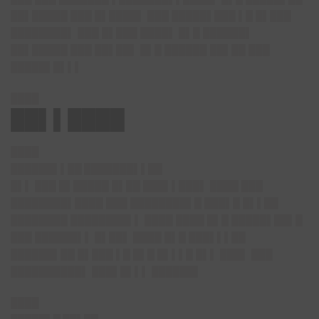
██▌█████ ███ █▌████▌ ███ █████▌███ ▌█ █▌███
████████▌ ███ █▌███ ████▌ █▌█ ██████▌
██▌█████ ███ ██▌██▌ █▌█ ██████ ██▌██ ███
█████▌█▌▌▌
████
██▌▌████
████
██████▌▌██ ███████▌▌██
█▌▌ ███ █▌█████ █▌██ ███▌▌███▌ ████ ███
████████▌████ ███ ████████▌█ ███▌█ █▌▌██
████████ ████████▌▌ ████ ████ █▌█ █████▌██▌█
███ ██████▌▌ █▌██▌ ████ █▌█ ███▌▌▌██
██████▌██ █▌███ ▌█ █▌█ █▌▌▌█ █▌▌ ███▌ ███
██████████▌ ███▌█▌▌▌ ██████▌
████