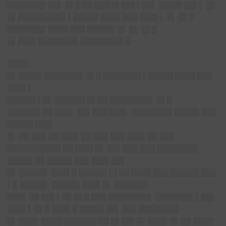
███████▌██▌ █▌█ ██ ███ █▌██▌▌██▌ ████▌██▌▌ █▌
█▌█████████▌▌█████ ████ ███ ███▌▌ █▌ █▌█
███████▌████ ███ █████▌█▌ █▌ █▌█
█▌███▌████████ ████████▌█
████
█▌ ████▌███████▌ █▌█ ███████▌▌█████ ████ ███
███▌▌
█████▌▌█▌ ██████ █▌██ ████████▌ █▌█
██████▌██ ███▌ ██▌███ ███▌ ████████ █████ ███
█████ ███▌
█▌
██ ███ ██ ███▌██ ███ ███ ███▌██ ███
██████████▌██ ███▌█▌ ██▌███ ███ ████████
█████ ██ █████ ███ ███▌██▌
█▌
█████▌ ███▌█ █████▌▌▌██ ████ ███ █████▌███
▌█ █████▌ █████▌███▌█▌ ██████▌
███▌
██ ██▌▌██ █▌█ ███ ████████▌ ███████▌▌██▌
███▌▌ █▌█ ███▌█ █████ ██▌███ ████████
█▌
███▌ ████ ██████▌██ █▌██▌█▌ ███▌ █▌██ ████