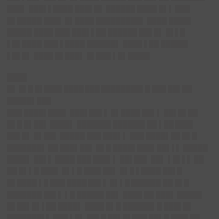
███▌ ███▌▌████
███▌█▌ ██████ ████ █▌▌ ███
█▌█████ ███▌ █▌████ █████████
▌ ████ ████▌
█████ ████ ███ ███▌▌██ ██████ ██▌█▌ █▌▌█
▌█▌████ ███ ▌████ ██████▌ ████ ▌██ █████▌
▌█▌█▌ ████ █▌███▌ █▌███ ▌█▌████▌
████
█▌ █▌█ █▌███▌████ ███ ████████▌█ ███ ██▌██
█████▌███
███ ████▌███▌ ███▌██▌▌ █▌████ ██▌▌ ██▌█▌██
█▌█ █▌██▌ ████▌ ███████ ██████▌██ ▌██ ███▌
██▌█▌ █▌██▌ █████ ███ ███▌▌ ███ ████▌██ █▌█
███████▌ ██ ███▌██▌ █▌█ ████▌███▌██▌▌▌ █████
████▌ ██▌▌ ████ ███ ███▌▌ ██▌██▌ ██▌ ▌█▌▌▌ ██
██ █▌▌█ ███▌ █▌▌█ ███▌██▌ █▌█ ▌████ ██▌█
█▌████ ▌█ ███ ████ ██▌▌ █▌▌█ ██████ ██ █▌█
███████ ██▌▌ ▌█ █████▌██▌ ████ ██ ███▌ █████
█▌██▌█▌▌██ ████▌ ████ █▌█ ██████▌█ ███▌█▌
███████▌▌ ███ ▌█▌ ██▌█ ██▌█▌███ ██▌█ ███▌██