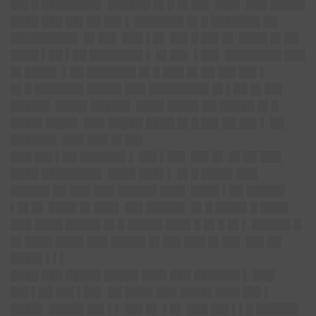
██▌█ ████████▌ ██████ █▌█ █▌██▌ ███▌ ███ █████
████ ███ ██▌██ ██▌▌ ███████ █▌█ ███████ ██
█████████▌ █▌██▌ ███ ▌█▌ ██▌█ ██▌█▌ ████ █▌██
████ ▌██ ▌██ ███████▌▌ █▌██▌ ▌██▌ ████████ ███
█▌████▌ ▌██ ███████ █▌█ ███ █▌██ ██▌██▌▌
█▌█ ███████ █████ ███ ████████▌█▌▌██ █▌██▌
█████▌ ████▌█████▌ ████ ████▌██ █████ █▌█
████▌████▌ ███ █████ ████ █▌█ ██▌██ ██▌▌ ██
██████▌ ███ ███ █▌██▌
███ ██▌▌██ ██████▌▌ ██▌▌██▌ ██▌█▌ █▌██ ███
████ ████████▌ ████ ███▌▌ █▌█ ████▌███
█████▌██ ███ ███ █████▌███▌ ████ ▌██ █████▌
▌█▌█▌ ████ █▌███▌ ██▌█████▌ █▌█ ████▌█ ████
███ ████ █████ █▌█ █████ ███▌█ █▌█ █▌▌ █████▌█
█▌████ ████ ███ █████ █▌██▌███ █▌██▌ ██▌██
████▌▌▌▌
████ ███ █████ █████ ███▌███ ██████▌▌ ███
██▌▌██ ██▌▌██▌ ██ ████ ███ ████▌███▌██▌▌
████▌ █████ ██▌▌▌ ██▌█▌ ▌█▌ ███ ██▌▌▌█ ██████