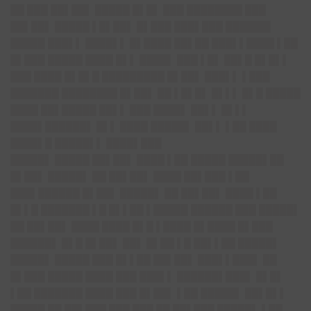
██ ███ ██▌██▌ █████ █▌█▌ ███ ████████ ███
██▌██▌ █████ ▌█▌██▌ █▌███ ███▌███ ██████▌
█████ ███▌▌ ████▌▌ █▌████ ██▌██ ███▌▌████ ▌██
█▌███ █████ ████ █▌▌ ████▌ ███ ▌█▌ ██▌█ █▌█▌▌
███ ████ █▌█▌█ █████████ █▌██▌ ███▌▌ ▌███
███████ ████████ █▌██▌ ██ ▌█▌█▌ █▌▌▌ █▌█ █████
████ ██▌█████ ██▌▌ ███ ████▌ ██▌▌ █▌▌▌
████▌██████▌ █▌▌ ████ █████▌ ██▌▌ ▌██ ████
████▌█ █████▌▌ ████▌███
█████▌ █████ ██▌██▌ ████ ▌██ █████ █████▌██
█▌██▌ █████▌ ██ ██▌██▌ ████ ██▌███ ▌██
███▌██████ █▌██▌ █████▌ ██ ██▌██▌ ████ ▌██
█▌▌█ ███████ ▌█ █▌▌██ ▌█████ ██████ ███ █████▌
██ ██▌██▌ ████ ████ █▌█ ▌████ █▌████ █▌███
██████▌ █▌█ █▌██▌ ██▌ █▌██ ▌█ ██▌▌██ █████▌
█████▌ █████ ███ █▌▌██ ██▌██▌ ███▌▌███▌ ██
█▌███ █████ ████ ███ ███▌▌ ██████▌███▌ █▌█▌
▌██ ███████ ████ ███ █▌██▌ ▌██ █████▌ ██▌█▌▌
█████ ██ ██▌███ ███ ███ ██ ██▌███ █████▌ ▌██