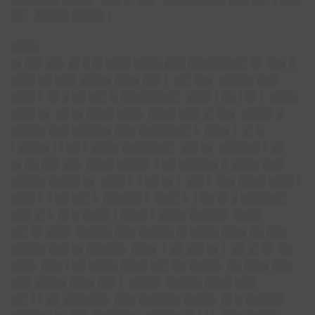
██▌ █████ ████▌▌
████
█▌██▌██▌ █▌█ █▌███▌████ ███ ████████▌█▌
██▌█
███▌██ ███ ████▌███▌██▌▌ ██▌██▌ █████ ███
███▌▌ █▌█ ██ ██▌█ ████████▌ ███▌▌██ ▌█▌▌ ████
███▌█▌ ██ █▌████ ███▌ ████ ███ █▌██▌ ████▌█
█████ ███ █████▌███ ███████▌▌ ███▌▌ █▌█
▌████▌▌▌██ ▌████ ███████▌ ██▌█▌ ██████ ▌██
█▌██ ██▌██▌ ████ ████▌ ▌██ █████▌█ ████ ███
█████ ████▌█▌ ███▌▌ ▌██ █▌▌ ██▌▌ ██▌████ ███▌▌
███▌▌ ▌██ ██▌▌ █████▌▌ ███▌▌ ▌██ █▌█ ██████▌
███ █▌▌ █▌█ ████ ▌████ ▌████ █████▌ ████
██▌█▌███▌ █████ ███ █████ █▌████ ███▌██ ███
█████ ███ █▌█████▌ ███▌ ▌██ ██▌█▌▌ ██ █▌█▌ ██
███▌ ███ ▌██ ████ ████ ██▌██ ████▌ ██ ███▌███
███ ████▌███▌██▌▌ ████▌ █████ ████ ███
██▌▌▌██ ██████▌ ███ ██████ ████▌ █▌█ █████▌