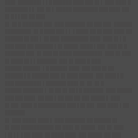
███▌ ███████▌▌▌█ ██████ ███▌██▌█▌▌ ███ ███▌█
███████▌▌▌ ██▌█▌▌ █████ ████████ ███ ███▌██▌
█▌█ ▌▌██ ██ ███
█▌ █▌█ ██████▌██▌
███ ██████▌██ ██▌██▌ ██████
████████▌ █▌█ ███▌██▌▌▌ ▌████ ██ █▌███ ███▌██
██████ █▌██▌▌ █▌███ █████████ ███▌ ███ █▌▌█
███ ███▌██ ██████ ▌█▌████▌ ████ ▌██▌ ███ █▌█
██████▌██▌ █▌███ █▌████ █████████▌ ███ █▌███
█▌████ █▌▌▌██████▌ ██▌█▌███▌█ ███
█████▌█████▌ ▌█ █████▌███▌ ██▌███ █▌██
██████ ▌█ █████▌███ █▌███▌████▌ ██▌███▌▌█
███ ████████▌▌██████▌███▌█▌
█▌ █▌█
█████▌██████▌▌
█▌██ █▌██ ▌█ ██████▌ ███ █████
███ ██▌███▌ ██ ██▌▌██ ██▌██ ██▌████▌▌ ███
█▌██▌ ███▌█ █████████ ███ ▌█▌██▌ ███ ███▌▌██
██████▌
█▌ ███ ████▌███▌▌
███ ██████▌██ █████▌█▌
█▌███ ██████████▌██ ███▌█▌████▌ ██▌█▌ ███
▌█▌▌▌ ▌██ ███▌ █▌████ ███▌ ██▌████▌ ██ ███