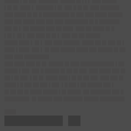
█████ ▌█▌██▌ ██████▌ █████ █▌▌▌▌ ███ █████
▌█▌█▌ ███▌▌ ██████ ▌█▌ ██▌█ █▌█▌ ███ ██████▌
███ ████ █▌█▌█ █████████ █▌██▌███ ████ █████
███ ██▌████ ███ ██▌███ ████████ █▌█ ███████
██▌█▌▌ ██ █████ ███ ██ ███▌ ███ ██ ████ █▌█
▌█▌▌ █▌▌ ██▌███ █▌█▌▌ ███ ██ ██ █████
████▌███▌▌ █▌▌ ██▌███ █████▌ ████ ██ █▌██▌█▌▌
███▌▌███▌ ██▌▌ █▌███ █████ ████ ██▌█████ █▌██
███ ███ ████████▌
███ ███▌███ █▌█▌ █████ █▌███ ███████████▌▌██
████▌▌██▌ ██▌█ █████ █▌██ █▌██▌ ███ ████ ██▌█▌
██ ▌█▌██▌ ▌█▌█▌ ████ ███ ▌█▌█▌██ ██▌ ███ ██▌█▌
████ ▌█ ██▌██ ██▌▌██▌ ▌█ ██▌▌██ █████ ██▌▌
█▌██ ██ █▌████ █████ ▌█▌████▌ ██ ███████ ██▌█
████████▌ █▌█████ ███ ██████▌█████ ████████▌
████
█████████▌ ██