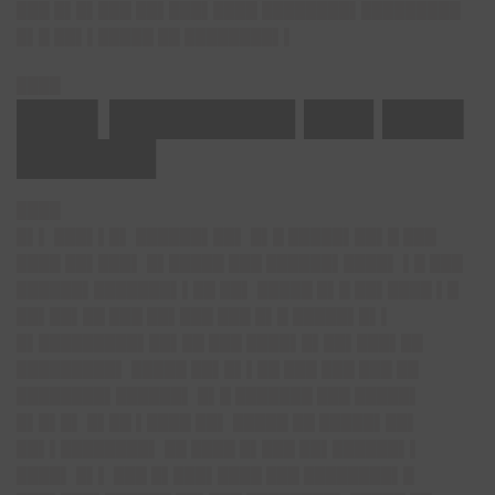
███ █▌█▌███ ██▌███▌████ ████████▌█████████
█▌█ ██▌▌█████ ██ ████████▌▌
████
███▌████████ ███ ███▌
██████
████
█▌▌ ███▌▌█▌ ██████▌██▌ █▌█ █████▌██▌█ ███
████ ██▌███▌ █▌█████ ███ ██████▌████▌ ▌█ ███
██████▌███████▌▌██ ██▌ █████ █▌█ ██▌████ ▌█
██▌██▌██ ███ ██▌███ ███ █▌█ █████▌█▌▌
█▌█████████▌██▌██ ███ ████▌█▌██▌███▌██
█████████▌ █████ ██▌█▌▌██ ███ ███ ███ ██
████████▌██████▌ █▌█ ███████ ███ █████▌
█▌█▌█▌ █▌██ ▌████ ██▌ █████ ██ █████▌██▌
██▌▌████████▌ ██ ████ █▌███ ██▌██████▌▌
████▌ █▌▌ ███ █▌███▌████ ███ ████████▌█