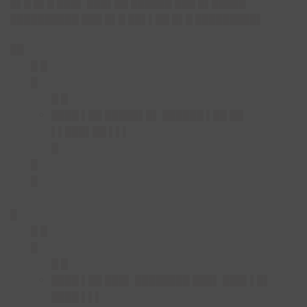
█▌█ █▌█ ███▌ ███▌██ ██████ ███ █▌█████
██████████ ███ █▌█ ██▌▌██ █▌█ █████████▌
██
█ █
█
█ █
████ ▌██ █████▌█▌ ██████ ▌██ ██
▌▌███▌██ ▌▌▌
█
█
█
█
█ █
█
█ █
████ ▌██ ███▌ ████████ ███▌ ███▌▌█▌
████ ▌▌▌