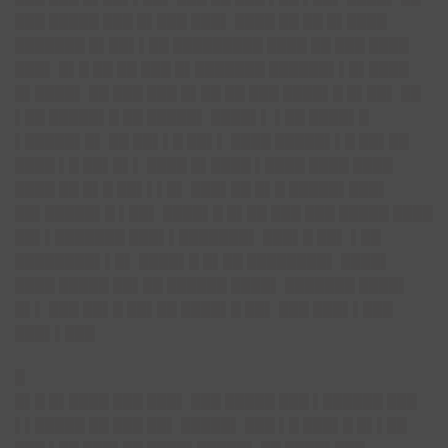
███ █████ ███ █▌███ ███▌ ████ ██ ██ █▌████
███████ █▌██▌▌██ █████████ ████ ██ ███ ████
███▌ █▌█ ██ ██ ███ █▌███████ ██████▌▌█▌████
█▌████▌ ██ ███ ███ █▌██ ██ ███ ████▌█ █▌██▌ ██
▌██ █████▌█ ██ █████▌ ████▌▌ ▌██ ████▌█
▌█████▌█▌ ██ ██▌▌█ ██▌▌ ████ █████▌▌█ ██▌██
████ ▌█ ██▌█▌▌ ████ █▌████ ▌████ ████ ████
████ ██ █▌█ ██▌▌▌█▌ ███▌██ █▌█ █████▌███▌
██▌█████▌█ ▌██▌ ████▌█ █▌██ ███ ███ █████ ████
██▌▌███████ ███▌▌███████▌ ███▌█ ██▌ ▌██
████████▌▌█▌ ████▌█ █▌██ ████████▌ ████▌
████ █████ ██▌██ ██████ ████▌ ███████ ████▌
█▌▌ ███ ██▌█ ██▌██ ████▌█ ██▌ ███ ███▌▌███
███▌▌███
█
█▌█ █▌████ ███ ███▌ ███ █████ ███ ▌██████ ███
▌▌█████ ██ ███ ██▌ █████▌ ███ ▌█ ███▌█ █▌▌██