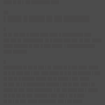
███▌█▌█▌▌ ██ ████████ ███▌
██
▌███▌█ ████ █▌██ ██████▌
█
█▌█▌ ██ ██▌█ ████ ███▌███▌█ █████████ ███
██▌██▌█▌ ████████▌ █▌█ ████ ███ ██▌ █▌██▌ ████
████ ██████ █▌██▌█ ███ ████▌ ▌███
█████████
███▌██████
█
████████ █▌██ █▌██▌▌█▌ ████ █▌█ ██▌███▌ ████
█▌█ █▌███ ██▌▌██▌ ███ ████ █▌█ █▌██ █████▌▌██▌
█▌██ █▌█ █████▌████▌██ █▌████▌▌██▌ ████
█▌██▌ █▌▌█ ████████ █████▌▌██ █▌██▌ ███ ▌█▌
████ █▌██▌ ███ ███████▌ ▌█▌ ██ ████ ██▌▌ ████
█▌█ █▌██ █▌██▌ █████▌▌██▌ ██▌▌ █▌█ ███
█▌█▌▌█▌██▌ ████ ███████▌ ██▌▌██ ████