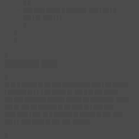
█ █
███ ███▌████▌█ ██████▌ ███ ▌██ ▌█
██▌▌█▌ ███ ▌▌▌
█
█
█
█
██████▌███
█
█▌█▌█ █████ █▌██ ███ █████████ ███ ▌██ █████
▌██████ █▌▌▌ ▌██ ████▌█▌ ██▌█ █▌██▌████▌
██▌███ ███████ █████▌█████ ██ ███████▌ ████
██▌█▌ ██▌██ ██████ █▌██ ███▌█▌▌███ ███
███▌███▌▌██▌ █▌█ ██████ █▌█████ █▌██▌ ███
██▌▌▌ ███ ████ █▌██▌ ██▌ █████▌
█