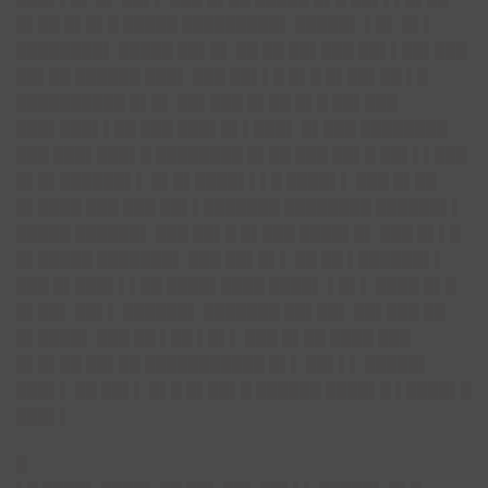
█▌██ █▌█▌█ █████ █████████▌ █████▌ ▌█▌ █▌▌
████████▌ █████ ██▌█▌ ██ ██ ██▌███ ██▌▌██▌███
██▌██ ██████ ███▌ ███ ██▌▌█ █▌█ █▌██▌██ ▌█
██████████ █▌█▌ ██▌███ █▌██ █▌█ ██▌███
███▌███▌▌██ ███ ███▌█▌▌███▌ █▌███ ████████
███ ███▌███▌█ ████████ █▌██ ███ ██▌█ ██▌▌▌███
█▌█▌██████▌▌ █▌█▌████▌▌▌█ ████▌▌ ███ █▌██
█▌████ ███ ███ ██▌▌███████ ████████ ██████▌▌
█████ ██████▌ ███ ██▌█ █▌███ ████▌█▌ ███ █▌▌█
█▌█████ ███████▌ ███ ██▌█▌▌ ██ ██ ▌██████▌▌
███ █▌███▌▌▌██ ████▌████ ████▌ ▌█▌▌ ████ █▌█
█▌██▌ ██▌▌ ██████▌ ███████ ██▌██▌ ██▌███ ██
█▌████▌ ███ ██ ▌██ ▌█▌▌ ███ █▌██ ████ ███
█▌█▌██ ██▌██ ███████████ █▌▌ ██▌▌▌ █████▌
███▌▌ ██ ██▌▌ █▌█ █▌██▌█ ██████ ████▌█ ▌████▌█
███▌▌
█