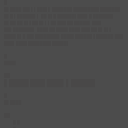
█
█▌████ ██▌▌▌███▌▌ ███████ █████████ ███████
█▌█ ▌██████▌▌ ██ █▌█ ██████▌███▌█ ███████
█▌██ ██ █▌▌██ █▌▌▌██ ███ ██ █████▌ ███
██▌███████▌ ████ ██ ████ ████ ███ ██ █▌█▌▌
████ █▌█ ██▌████████▌████▌██████ ▌██████ ███
███▌████ ████████ █████▌
█
████
██
▌████ ███ ███▌▌█████
█
█▌████
██
█ █