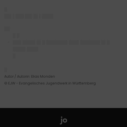
█
██▌▌███ ██▌█▌▌████
██
█ █
███ ████▌█▌█ ███████▌███▌███████ █▌█
████▌████
█
█
Autor / Autorin: Elias Monden
© EJW - Evangelisches Jugendwerk in Württemberg