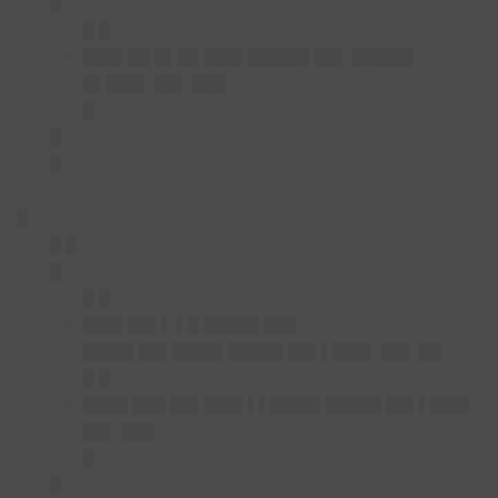
█
█ █
███▌██ █▌██ ███▌
█████▌██▌ █████▌
█▌███▌ ██▌ ███
█
█
█
█
█ █
█
█ █
███▌██▌▌ ▌█ █████ ███
████▌██▌
████▌█████ ██▌▌███▌ ██▌ ██
█ █
████ ███ ██▌███▌▌
▌
████▌█████ ██▌▌███▌
██▌ ███
█
█