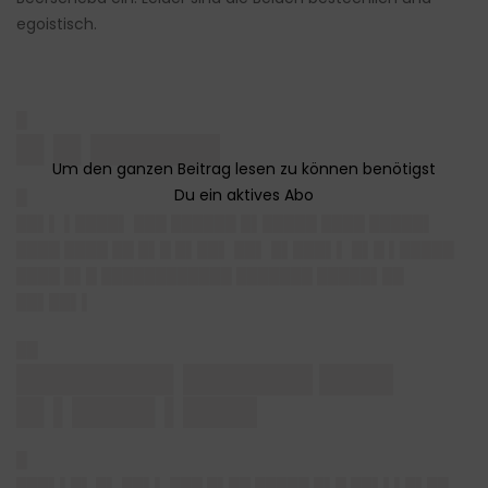
egoistisch.
█
█▌█▌███████
█
██▌▌ ▌████▌ ███ ██████ █▌█████ ████ █████▌
████ ████ ██ █▌█ █▌██▌ ██▌ █▌███▌▌ █▌█ ▌█████
████ █▌█ ████████████ ███████ █████▌██
██▌██▌▌
██
████████▌███████ ████
█▌▌████▌▌████
█
███▌▌█▌ █▌
██▌▌ ███ █▌██ █████ █▌█ ██▌▌▌█▌██