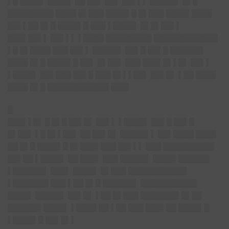
▌█ ████▌ ████▌ ██ ██▌ ██▌ ██▌▌▌ █████▌ █▌█
█████████ ████ █▌███ ████▌█ █▌███ ████▌████
██▌▌██ █▌█ ████▌█ ███ ▌████▌ █▌█▌██▌▌
███▌██▌▌ ██▌▌▌ ▌████ █████████ ████████████▌
▌█ █▌████ ███ ██▌▌ █████▌ ██▌█ ██▌█ ██████▌
████ █▌█ ████▌█ ██▌ █▌██▌ ███ ███▌█▌▌█▌ ██▌▌
▌████▌ ██▌███ ██▌█ ███ █▌▌▌██▌ ██▌█▌ ▌██ ████
████ █▌█ ████████████ ███▌
█
███▌▌█▌ █ █▌█ ██▌█▌
██▌▌ ▌████▌ ██▌█ ██▌█
█▌██▌ ▌█ █▌▌██▌ ██ ██▌█▌ █████▌▌ ██▌████ ████
██ █▌█ ████▌█ █▌███▌███ ██▌▌▌ ███ ██████████
██▌██ ▌████▌ ██ ███▌ ███ █████▌ ████▌██████
▌██████▌ ███▌ ████▌ █▌███ ███████████▌
▌███████ ███ ▌██ █▌█ ██████▌ ███████████
████▌ █████▌ ██▌█▌ ▌██ █▌███ ███████▌█▌██
██████▌████▌ ▌████ ██ ▌██ ███ ███▌██ ████▌█
▌████▌█ ██▌█▌▌