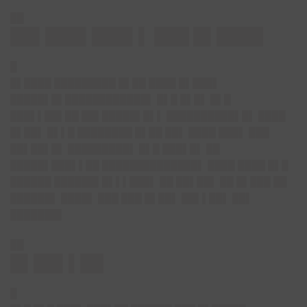
██
██▌███▌███▌▌ ███ █▌████
█
█▌████ █████████ █▌██ ████ █▌███▌
█████▌█▌████████████▌ █▌█ █▌█▌ █▌█
███▌▌██▌██ ██▌█████▌█▌▌ ██████████▌█▌ ████
█▌██▌ █▌▌█ ████████ █▌██ ██▌ ████ ███▌ ███
██▌██▌█▌ █████████▌ █▌█ ███▌█▌ ██
█████▌███▌▌██ ██████████████▌ ████ ████ █▌█
██████ ██████▌█▌▌▌███▌ ██ ██▌██▌ ██ █▌███ ██
██████▌ ████▌ ███ ███ █▌██▌ ██▌▌██▌ ██▌
███████▌
██
█▌██▌▌██
█