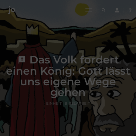
toggle
navigation
Das Volk fordert
einen König: Gott lässt
uns eigene Wege
gehen
EINHEIT | BIBELARBEIT