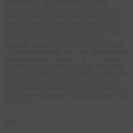
████████ █▌█▌ ██▌ █████ ███ ██ ▌█▌█ ███
██▌██▌█▌▌ ████ █▌█ ███ █▌█▌█ █████▌███▌▌██
█████████ ███ ████ ██████████████ ████████▌
████ █▌█ ████ █▌█▌█ ███ █▌███▌ █████▌ █▌██▌
▌████ ██████ ▌█▌ ███ ██▌▌███ ██████▌█ ██████
███ ▌████▌▌▌██ ▌█▌ ██▌ █▌███ ████▌█ ██
████████▌ ██████ ███ ▌██ ██▌█ ▌█▌▌█▌▌ █████▌
▌█▌ ▌████▌█ ████████▌ ██▌▌ ██▌▌ ████ ███ ███▌█
███ █▌██▌██ ████▌█ ███ ██▌▌ ▌█▌▌ ██▌▌ █▌███▌
███ ████ █▌██▌ ██▌▌ ████ ██ ▌████▌ ███ ██████
██ ███ █▌▌█▌ ████ ██▌ ███ ██████▌ ███ ████▌██▌
████ ▌█▌█▌███▌▌██ ██▌██ ███ █▌██▌▌ █▌█ ███▌
█▌██ █▌█ ████▌█ ███████▌▌ ██ ███ ██▌█ ████ █▌▌
███ ██▌███ ███████ ████▌ ████ ███ ██████ █▌██▌
██ ██▌ ████
█
████▌