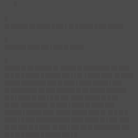
█
█
█▌█████▌██ ████▌█ ██▌▌ █▌█ ████▌█ ██▌█████
█
███████ ████ ██▌▌███ █▌████▌
█
█████ █▌██ █████▌█▌ █████ █▌████████▌██ ███▌
█▌█ █▌█ ████▌█ █████ ██▌▌▌█▌ ▌████ ███▌ █▌████
█████ ████████ ███ █▌███▌▌████ █████ ▌███
█▌████████▌██ ███ ██████ █▌██ █████ ██████▌
█▌█ ▌████ █▌██▌▌█ █▌██▌ ████ █████ █▌█ ██
█▌██▌ ████████▌ █▌███▌▌████ █▌████ ███
█████▌▌█████ ███▌ ████▌█████ ███▌█▌ █▌█ █▌█
████ ▌█ ███ ███████████ ████ ████▌█▌▌██▌ ███
█▌██ ███ █▌█ ███▌ █▌██▌▌██▌██ █▌████████▌██▌
█▌█ █▌█ ████▌█ █████ ██▌▌█