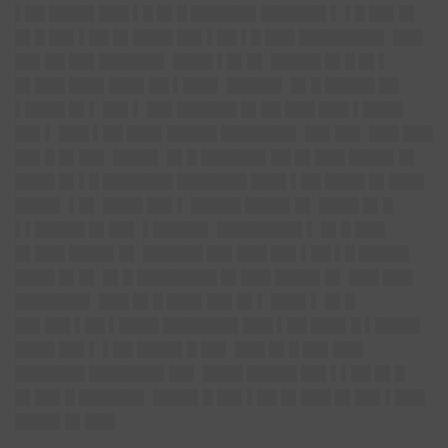
▌██ ████▌███ ▌█ █▌█ ██████▌██████▌▌ ▌█ ██▌█▌
█▌█ ██▌▌██ █▌████ ██▌▌██ ▌█ ███ ████████▌ ███
██▌██ ██▌██████▌ ████ ▌█▌█▌ █████ █▌█ █▌▌
█▌███ ███▌███▌██ ▌███▌ █████▌ █▌█ █████ ██
▌████ █▌▌ ██▌▌ ██▌██████ █▌██ ███ ███ ▌████
██▌▌ ███ ▌██ ███▌█████ ███████▌ ██▌██▌ ███ ███
██▌█ █▌██▌ ████▌ █▌█ ██████▌██ █▌███ ████▌█▌
████ █▌▌█ ███████ ███████ ███▌▌██ ████ █▌███▌
████▌ ▌█▌ ████ ██▌▌ █████ ████▌█▌ ████ █▌█
▌▌█████ █▌██▌ ▌█████▌ ████████▌▌ █▌█ ███
█▌███ ████▌█▌ ██████ ██▌███ ██▌▌██ ▌█ █████
████ █▌█▌ █▌█ ████████ █▌███ ████▌█▌ ███ ███
███████▌ ███ █▌█ ███▌██▌█▌▌ ███▌▌ █▌█
██▌██▌▌██ ▌████ ███████▌███ ▌██ ███▌█ ▌████▌
████ ██▌▌ ▌██ ████▌█ ██▌ ███ █▌█ ██▌███
███████ ███████▌██▌ ████ █████ ██▌▌▌██ █▌█
█▌██▌█ ██████▌ ████▌█ ██▌▌██ █▌███ █▌██▌▌███
████▌█▌███