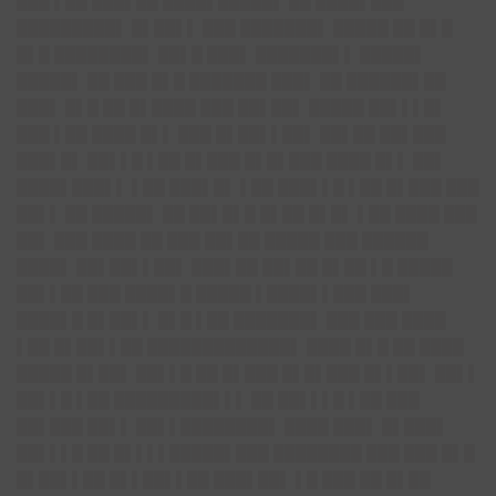
███ ▌██ ███▌██ ████▌█████▌ ██ ████▌███
█████████▌ █▌██▌▌ ███ ███████▌ █████ ██ █▌█
█▌█ ████████▌ ██▌█ ███▌ ███████▌▌ █████▌
█████▌ ██ ███ █▌█ ███████ ███▌ ██ ██████▌██
███▌ █▌█ ██ █▌████ ███ ██▌██▌ █████ ██▌▌▌█▌
███ ▌██ ████ █▌▌ ███ █▌██▌▌██▌ ██▌██ ██▌███
███▌█▌ ██▌▌█ ▌██ █▌███ █▌█▌███ ████ █▌▌ ██▌
████▌███▌▌ ▌██ ███▌█▌ ▌██ ███▌▌█ ▌██ █▌███ ███
██▌▌ ██ █████▌ ██ ██▌█▌█ █▌██ █▌█▌ ▌██ ████ ███
██▌ ███ ████ ██ ███ ██▌██ █████ ███ ██████
████▌ ██▌██▌▌██▌ ███▌██ ██▌██ █▌██ ▌█ █████
██▌▌██ ███ ████▌█ █████ ▌████▌▌███ ███▌
████▌█ █▌██▌▌ █▌█ ▌██ ███████▌ ███ ███ ████
▌██ █▌██▌▌██ █████████████▌ ████ █▌█ ██ ████
█████ █▌██▌ ██▌▌█ ██ █▌███ █▌█▌███ █▌▌██▌ ██▌▌
██▌▌█ ▌██ █████████▌▌▌ ██ ██▌▌▌█ ▌██ ███
██▌███ ██▌▌ ██▌▌████████▌ ████ ███▌ █▌███▌
██▌▌▌█ ██ █▌▌▌▌█████▌███ ████████ ███ ███ █▌█
█▌██▌▌██ █▌▌██▌▌██ ███▌██▌ ▌█ ███ ██ █▌██