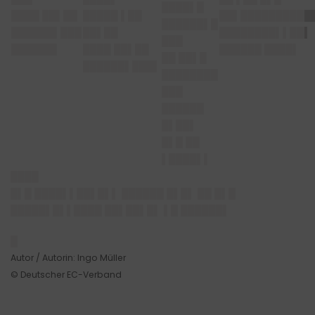
████▌█
████ ██▌██
█████ ▌██
██▌██████████
██████▌█
██████▌███
██▌██
████████▌▌██▌
███
██████▌
████ ██▌██
██████ ████▌
██ ██▌█
██████▌███▌
████████
███
██████
█▌██▌
█▌█ ██
▌████▌▌
████
█▌█ ████▌▌██▌█▌▌ ██████ █▌█▌ ██ █▌█
█████▌█▌▌████ ██▌██▌█▌ ▌█ ██████▌
█
Autor / Autorin: Ingo Müller
© Deutscher EC-Verband