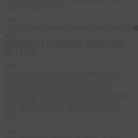
████ ███████▌██ █▌██▌▌
████
██▌▌██▌█████▌███▌███▌██████▌██████▌███▌████
████
██████▌▌█▌█████ ████ ███
█▌▌▌██
████
███ █████ ███▌██▌ ███ █▌███ ▌█████▌█████
███████ ███ ███████▌█████ █▌██ ▌█████ ▌█
█▌███ ██████████▌██ ██▌▌████▌█▌███▌█
█████▌█▌ ▌█▌ ██ █▌██▌▌█▌██▌████ █▌█▌ ██████▌
███ ████▌██▌███▌██ █████████▌ █▌█ █▌█▌█
██▌▌▌█████▌▌█▌█████▌ ███████ ███ ███████
██▌█▌
████