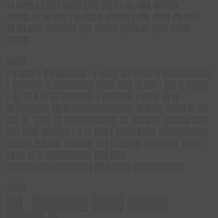
█▌███▌▌▌██ ▌████ ▌██ ██▌▌▌█▌ ███ █████
████▌█▌ █▌██▌ ▌█▌██▌▌ █████ ▌██▌ ███▌██ ███
█▌██ ███ ██████▌██▌█████ ████ █▌███▌████
████▌
████
▌█ ███▌▌██ ██████▌▌▌ ███▌ ██ ██ █▌█ ██████████
▌██████▌█ ████████▌███▌ ███ █▌██▌▌██▌█ ████▌
▌█▌ █▌█ █▌██ ██████▌█ ██████▌▌███▌ █▌█
█▌██████▌██ █▌████████████▌█▌███▌ ████ █▌██
██▌█▌ ███▌██ ███ ███████▌█▌ ████ █▌█████▌███
██▌███▌██████ ▌█ █▌███ ▌████ ████ ██████████
█████ ██▌██▌ ██████ █▌▌▌▌████▌██ ▌███▌ ████
█▌█▌ █▌█ █████████▌███ ███
█████▌███▌██████▌▌██ █████ ██████████▌
████
█▌ █████▌███ ████