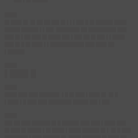
████
█▌███▌█▌ █▌██ ██ ██▌█▌▌▌▌██▌█ █▌█████▌████
█████ █████▌▌▌██▌ ███████▌██ █████████ ███
███ █▌▌██ ███ █▌████ ██▌▌██▌██ █▌██▌▌▌████
███ █▌█ █▌███▌▌▌███████████ ███ ███▌██
▌█████▌
████
▌███▌█
████
████ ███ ███ ██████▌ ▌█ █▌███ ▌███▌█▌ █▌█
▌███▌▌█ ███ ███ ███████▌█████ ██▌▌██▌
████
██▌██ ███ ██████ █▌█ █████▌███ ███ ▌███▌███
█▌███ █▌████▌▌█▌████ ▌████ █████▌█▌▌ █▌█ ███
███████▌▌███ █████▌█▌ ████ ██████ █▌███▌██