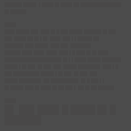
██████ ████▌ ▌████ █▌████ ██ ██████████████
█▌█████▌
████
███▌████▌██▌ ███ █▌█ ██▌████▌██████ █▌██▌
██▌ ████ ██ █▌▌█▌ ███▌ ██▌▌▌█████ ██
██████▌███ ████▌ ███ ██▌ ███████
█████▌███▌███▌ ███▌ ███ ▌█ ███ █▌█▌███▌
███████████████████▌█▌▌▌████ ████▌██████▌
████▌▌█▌██▌ █▌██▌ ██▌ ████▌███████▌ ███ ▌█
██▌█████████ ████▌▌█▌██▌ █▌██▌ ██▌
████▌███████▌ ██ █████████▌ █▌█ ██▌▌▌
█▌████▌███ █▌███▌█▌██ ██▌▌ ██ █▌██ █████▌
████
█▌ ██▌███▌█ ████ █▌█
██████