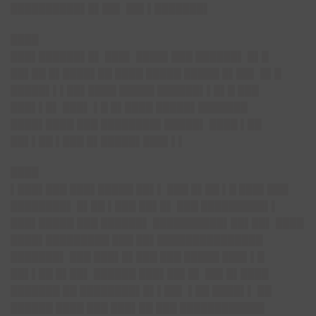
██████████▌█▌██▌ ██▌▌███████▌
████
███▌██████▌█▌ ███▌ ████▌███ ██████▌ █▌█
██▌██ █▌████▌██ ████ █████ █████ █▌██▌ █▌█
█████▌▌▌██▌████ █████ ██████▌▌█▌█ ███
███▌▌█▌ ███▌ ▌█ █▌████ █████▌███████
████▌████ ███ ████████▌█████▌ ████ ▌██
██▌▌██ ▌███ █▌█████▌███▌▌▌
████
▌███▌███ ███▌█████ ██▌▌ ███ █▌██ ▌█ ███▌███
████████▌ █▌██ ▌███ ██▌█▌ ███ █████████▌▌
███▌█████ ███ ██████▌ ██████████▌██▌██▌ ████
████▌█████████ ███ ██▌███████████████
███████▌ ███ ███▌█▌███ ███ █████ ███▌▌█
██▌▌██ █▌██▌ ██████ ███▌██▌█▌ ██▌█▌████
███████ ██ ████████▌█▌▌██▌ ▌██ ████▌▌ ██
██████ ████ ███ ███▌██ ███ ████████████