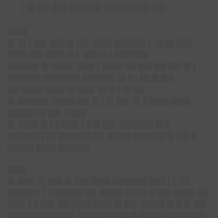
▌█▌██▌ ███ ██████▌██ ███ ███▌███
████
█▌ █▌▌██▌ ███
█▌██▌
████ ██████▌▌ █▌██ ███
████ ███ ████ █▌▌ ███ █▌▌███████
██████▌█▌████▌ ███▌▌████▌██ ███ ██▌██▌█▌▌
███████ ███████▌██████▌ █▌█ ▌██ █▌██▌
██▌████▌████ █▌███▌ █▌█▌▌█▌██▌
█▌██████▌█████ ██▌█▌▌█▌██▌ █▌█ ████ ████
██████
█▌██▌
████▌
█▌ ████ █▌▌█ ███▌▌█ █▌██▌ ███████ █▌█
██████▌▌██ ██████▌██▌█████ ██████▌█▌██▌█
█████▌████ ██████▌
████
█▌███▌█▌ ███ █▌███ ████ ███████ ███▌▌▌ ██
██████▌ ▌█ █████▌██▌ ████▌██ ██ █▌██▌████▌ ██
███▌ ▌█ ███ ██▌████ ████ █▌██▌ █████ █▌█ █▌██▌
█████████████▌ ███████ ███ █▌████▌████ ████