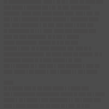
█▌█████████████▌ ███▌▌ █▌█▌▌ ███▌██ ████ ███
███ ████▌▌██████ ██▌▌█▌ █▌██▌ ████████
██████▌ ████ ███▌████ ████▌███▌ ███ ▌██▌ ██
██▌▌██ ▌███████ █████ █████▌▌ ███████ ████
██▌ ███ ███████▌▌ █▌██▌ ███ ███▌▌█ ██▌██▌
█▌████████▌█▌▌▌▌ ███▌ ████ ███ ██████ ███
███▌██ ███ ███████▌ █▌█ ██▌▌ █████
████▌████████▌ █████ █▌█ █▌██ ███
█████▌▌███▌ █▌█ ████ ██████▌██▌ ███ █▌█
████████████████▌ ██ ████ ████ ██ █████▌ █▌█
███████ █████ █▌█ ███▌█████ ▌█▌ ███
██▌▌▌█████▌█▌▌ ███ ██▌▌ ███ ██████▌▌ ███ ██
███▌ ████▌▌██ ████▌▌ ██▌▌████▌▌▌ ██ ▌████▌
████
█▌█ ████▌███ █▌██ ███▌████▌▌ ▌████ ███
██▌▌█████████ █████████▌█████ █▌███ ██ ▌████
████▌▌ █▌▌████▌▌███ ███████▌▌▌ ██ ▌████ ███
███▌▌████ █████ ██ ██ ███▌█▌▌██▌ █▌█ ██