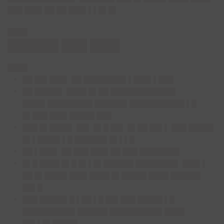
███ ███▌██ ██ ███▌▌▌█▌█▌
████
██████ ███ ███▌
████
██ ██▌███▌ ██ ████████▌▌███▌▌███
██ █████▌ ████ █▌██ █████████████
████▌█████████ ██████▌███████████ ▌█
█▌███ ███▌█████ ███
███ █▌████▌ ██▌ █▌█ ██▌ █▌██ ██▌▌ ███ █████
█▌▌████▌▌█ ██████▌█▌▌▌█
██ ▌███▌ ██ ███ ███▌██ ███ ████████
█▌█ ████ █▌█ █▌▌█▌██████ ████████▌ ███▌▌
██ █▌████▌███▌████ █▌█████ ████ ██████
██▌█
███ █████▌█ ▌██ ▌█ ██▌███ █████ ▌█
██████████▌██████ ██████████▌████
██▌▌█▌█████