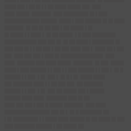
████ ██▌▌██ █▌▌▌██ ████ ████▌██▌ ███
███▌████▌ ██████▌ ███ ████████▌█▌▌███
████████████ █████▌ ████ ▌███ █████▌█▌█▌███▌
██████▌ █▌██ █▌██ ██▌▌██ ████▌▌█▌
█▌████▌▌▌███▌▌ █▌██ ████▌ ▌█ ███ ████████
███████████ ███ ██▌█▌ █▌██ ████ ▌███████▌█▌
███ ███ █▌▌▌██ ██▌▌██ ██▌███▌██▌▌ ███▌██ ▌██▌
██▌ ███ ██▌██▌▌███ █▌██████████████▌ ███
███▌ ██████ ███ ███▌████▌ ██████▌ █▌██▌ ████▌
████ ▌███ █████▌▌▌██▌▌▌███ █████▌▌▌██▌▌ █▌█
█████▌▌▌██▌ ▌█▌ ██▌▌ █▌█ ▌█▌ ████ ████
██▌██████▌███▌▌▌██ ██▌██▌ ██ ██████▌
█████▌▌▌██▌ ▌█▌ ██▌██ ████▌██▌▌█████
█████▌███▌███▌ ███████ ███ █▌██
███▌██▌██▌▌██▌█ ████▌██████▌ ███ ███▌
███████████████▌██▌█▌▌ █▌█ ███████▌██
▌█▌████████▌▌▌████ ███▌█████ █▌██ ████ █▌██▌
███ ███████ █████▌▌██ ████▌██