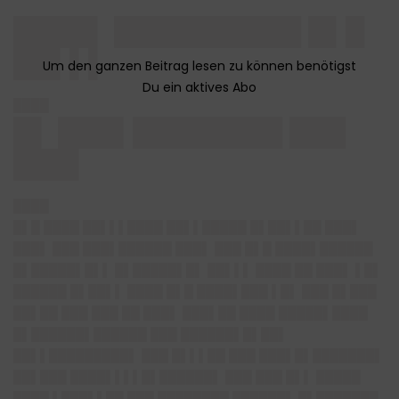
████▌ ██████████ █▌█
██▌▌▌
████
█▌ ███▌████████ ███
███▌
████
█▌█ ████ ██▌▌▌████ ██▌▌█████ █▌██▌▌██ ███▌
███▌ ███ ███▌██████ ███▌ ███ █▌█ ████▌██████
█▌█████▌█▌▌ █▌█████▌█▌ ██▌▌▌ ████ ██ ███▌ ▌█▌
██████ █▌██▌▌ ████ █▌█ ████▌███ ▌█▌ ███ █▌███
██▌██ ███ ███ ██ ███▌ ███▌██ ████ █████▌████
█▌██████▌██████ ███ ██████▌█▌██▌
██▌▌█████████▌ ███ █▌▌▌██ ███ ███▌█▌███████▌
██▌███ ████▌▌▌▌█▌██████▌ ███ ███ █▌▌ █████
████ ▌███▌▌██ ███ ████████ ██████▌ █▌███████