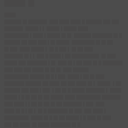
███▌█
████
██████ █▌██████▌ ███ ███▌███▌█ █████▌██▌██▌
██████▌ ████▌▌▌ ████▌▌████▌███▌
████████▌▌███▌▌████▌█▌█▌ ██████ ███████ █▌█
█████▌██ ███ ███ ▌█▌████▌ ████████ █▌█▌██
█▌██▌ ███▌████▌▌ █▌█ ██▌▌ █▌██ ███
██████▌█▌▌▌ ██▌█ ████ ▌██ █████████▌ █▌███
████▌██▌███████ ▌█▌ ███ █▌▌██ ███ █▌█ ███████
███ ███ ██▌████ █▌█▌█▌ ███ █████▌
████████▌█████ █▌█ ▌██▌ ████ ▌██ █▌███
███████ █████▌██ ███▌██ ██▌███▌█▌▌ ████▌ ▌██
█████▌██▌███ ▌██▌ ▌██ █▌█ ████▌██████▌▌ ████
████▌▌█ █▌██ █▌██ ████▌███▌████████▌██████▌
███ ███▌▌▌██ █▌██ █▌██ ██████▌▌██▌ ███
███▌█▌█ ▌█▌▌ █▌█ ███████ █▌██▌ ██▌███▌▌
████████▌ ████ █▌█ █▌██ ████▌▌█ ███ █▌███
██▌██ ███▌ █▌████ ███████ █▌█