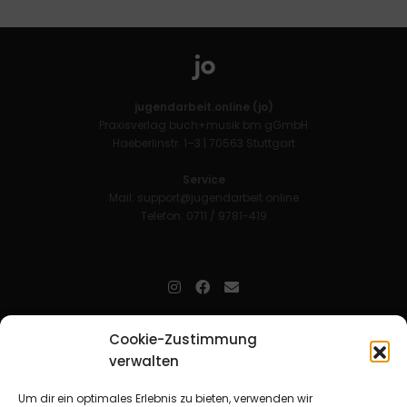
jugendarbeit.online (jo)
Praxisverlag buch+musik bm gGmbH
Haeberlinstr. 1–3 | 70563 Stuttgart
Service
Mail:
support@jugendarbeit.online
Telefon: 0711 / 9781-419
jugendarbeit.online
- kurz jo - ist der Online-Materialpool für
Cookie-Zustimmung
Mitarbeitende in der christlichen Kinder-, Jugend- und jungen
verwalten
Erwachsenenarbeit. Auf
jo
findet man unkompliziert und schnell
zahlreiche praxiserprobte Materialien und gewinnt so Zeit für
Beziehungsarbeit.
Um dir ein optimales Erlebnis zu bieten, verwenden wir