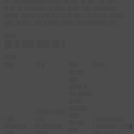
█▌▌█▌█████████ █████ ██ ██▌ █▌██▌ ▌█▌██▌▌
█▌█▌ █▌███████ ▌█▌███▌ ████ ▌██ ▌███████
████▌ ███ █▌█ ███ ██▌▌█ █▌██▌▌ █▌██ ██▌████▌▌
██▌▌█▌██▌▌██▌█ ███▌▌████ ██████████ ▌█▌▌
████
█▌█ ██▌██▌█▌▌
████
███
█▌█
███
███▌▌
██ ██▌
███
████▌█
██▌█████
█▌██
██████
▌████▌ ████
███▌
▌██
▌██
▌██ ███████
██ ██▌
█████▌█
█▌███████
▌██████▌▌████
███
███
████▌
██ ▌██ █▌█