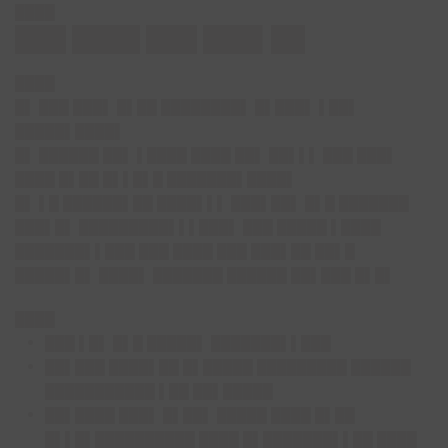
████
███ ████ ███ ███▌██
████
█▌ ███ ███▌ █▌██ ████████▌ █▌███▌ ▌██▌
█████▌████▌
█▌ ██████ ██▌ ▌████ ████ ██▌ ██▌▌▌ ███ ███▌
████ █▌██ █▌▌█▌█ ███████▌████▌
█▌ ▌█ ██████▌██ ████▌▌▌ ███▌██▌ █▌█ ███████
███▌█▌ █████████▌▌▌███▌ ███ █████ ▌████
███████▌▌███ ███ ████ ███ ███▌██ ██▌█
█████▌█▌ ████▌ ███████ ██████ ██▌███ █▌█▌
████
███ ▌█▌ █▌█ █████▌ ███████▌▌███
██▌███ ████▌██ █▌█████ █████████ ██████
███████████ ▌██ ██▌█████
██▌████ ███▌ █▌██▌ █████ ████ █▌██
█▌▌█▌██████████ ████ █▌███████▌▌██ ████