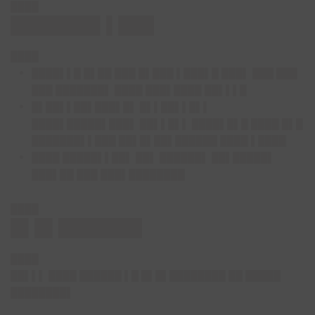
████
███████▌▌███
████
████▌▌█ █▌██ ███ █▌███ ▌███▌█ ███▌ ███ ███
███ ███████▌ ████ ███▌████ ██▌▌▌█
█▌██▌▌██▌███▌█▌ █▌▌██▌▌█▌▌
████▌█████▌███▌ ██▌▌█▌▌ ████▌█▌█ ████ █▌█
███████▌▌███ ██▌█▌██▌██████ ████ ▌████
████ █████▌▌██▌ ██▌ ██████▌ ██▌█████▌
███▌██ ███ ███▌████████
████
█▌█▌███████
████
██▌▌▌ ████ ██████ ▌█ █▌█▌████████ ██ █████
████████▌