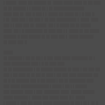
▌████▌ ███▌██ █████▌█▌ ████ ████ ███▌█▌██ ███
█▌█▌█████▌▌▌████ █▌▌█▌█████████████
███▌██▌█▌ ██▌█ ██▌▌▌ ████ ██ ████ █▌▌█ ██▌█
▌█▌ ███ ██▌▌██ ██▌▌ █▌██▌████████▌▌ ███▌ ███
██▌▌▌███ ██▌█▌ ████▌ ██ ▌█ ████ ██ █▌████▌
███▌ ██ ▌█ ███████▌█▌███ ██▌▌▌ ████ █▌██ ████
█████▌█ ███ █████ █▌█▌███ ██▌▌ ████ ██████
█▌███▌██▌█
████
█▌██████ ▌██ █▌██ ▌█ ██▌███ ███▌███████ █▌▌
███ ████████ ███ ▌█ █▌███ ███
█▌█▌████████▌▌█▌█████ █████▌█▌███ ▌██ ██▌██
██▌▌██ ███ █▌█▌██ █▌███ ▌██ ██▌███ ██████▌██
█▌█ █▌█████▌██▌█ ██ ████ ▌██ █▌███████ ███
██▌████ ████████████ ▌████ ▌██ ▌▌█████
██▌█████▌███▌▌██▌ ██████▌███▌ ████▌█████
████ ██████ ▌ ████ ██▌████ ███▌█ ▌ ████
▌████▌▌ ██▌██ ███▌████ ███████ █▌██ ▌█▌▌ █▌█