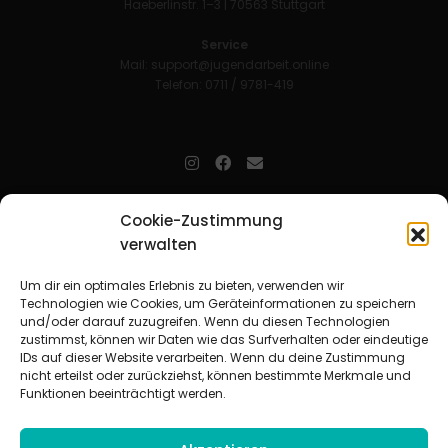
Haeberlinstr. 1–3 | 70563 Stuttgart
Service
Mail:
support@jugendarbeit.online
Telefon: 0711 / 9781-419
jugendarbeit.online
- kurz jo - ist der Online-Materialpool für
Cookie-Zustimmung
Mitarbeitende in der christlichen Kinder-, Jugend- und jungen
verwalten
Erwachsenenarbeit. Auf
jo
findet man unkompliziert und schnell
zahlreiche praxiserprobte Materialien und gewinnt so Zeit für
Beziehungsarbeit.
Um dir ein optimales Erlebnis zu bieten, verwenden wir
Technologien wie Cookies, um Geräteinformationen zu speichern
und/oder darauf zuzugreifen. Wenn du diesen Technologien
Beteiligte Verbände
zustimmst, können wir Daten wie das Surfverhalten oder eindeutige
CVJM-Landesverband Bayern e. V.
|
CVJM-Gesamtverband in
IDs auf dieser Website verarbeiten. Wenn du deine Zustimmung
Deutschland e. V.
nicht erteilst oder zurückziehst, können bestimmte Merkmale und
CVJM-Westbund e. V.
|
Deutscher Jugendverband „Entschieden für
Funktionen beeinträchtigt werden.
Christus“ e. V.
Evangelisches Jugendwerk in Württemberg