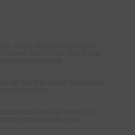
███ ▌██ ██▌▌ ██ ███████ ███ ██ ████▌
█ ██ █████▌ ████ ▌██ ███▌▌██ █▌█▌ ████
███ ██▌▌██ ██ █████████▌
█ ██▌██▌ ██▌▌ █▌██ ██████▌ ████ ██████▌
 ███ ██ ██▌██████▌
████████ ████ ▌███ █▌██▌ ██████▌ ▌█▌▌
 ███████▌███████ ██▌███ █▌███