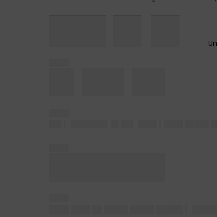
███ █▌█▌
████
█▌██▌██
████
██▌▌ ███████▌ █▌██▌ ████ ▌████ █████ █
████
███████
████
████ ████ ██ █████ █████ █████▌▌ █████