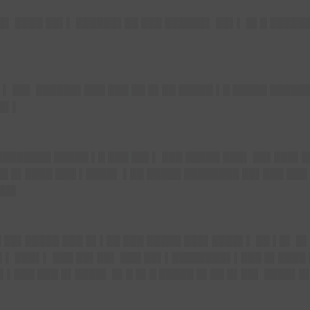
██▌ ████ ██▌▌ ██████▌██ ███ ██████▌ ██▌▌ █▌█ ████
▌ ██▌ ██████▌███ ███ ██ █▌██ █████ ▌█ █████ █████
██▌▌
███████ █████ ▌█ ███ ██▌▌ ███ █████ ███▌ ██▌███▌█
██ █▌████ ███ ▌████▌ ▌██ █████ ████████ ██▌███
███
▌██▌
█ ██▌█████ ███ █▌▌██ ███ █████ ███▌████▌▌ ██ ▌█▌ █
█▌▌ ███▌▌ ███ ██▌██▌ ███ ██▌▌████████▌▌███ █▌████
▌▌███ ███ █▌████▌ █▌█ █▌█ █████ █▌██ █▌██▌ ████▌