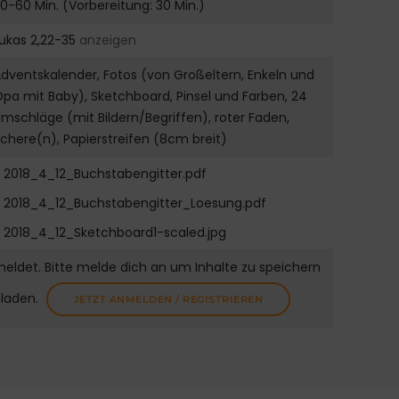
0-60 Min. (Vorbereitung: 30 Min.)
ukas 2,22-35
anzeigen
dventskalender, Fotos (von Großeltern, Enkeln und
pa mit Baby), Sketchboard, Pinsel und Farben, 24
mschläge (mit Bildern/Begriffen), roter Faden,
chere(n), Papierstreifen (8cm breit)
2018_4_12_Buchstabengitter.pdf
2018_4_12_Buchstabengitter_Loesung.pdf
2018_4_12_Sketchboard1-scaled.jpg
meldet. Bitte melde dich an um Inhalte zu speichern
uladen.
JETZT ANMELDEN / REGISTRIEREN