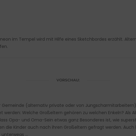
eon im Tempel wird mit Hilfe eines Sketchbordes erzählt. Altern
fen.
VORSCHAU:
r Gemeinde (alternativ private oder von Jungscharmitarbeitern)
dnet werden: Welche Großeltern gehören zu welchen Enkeln? Als 
ass Opa- und Oma-Sein etwas ganz Besonderes ist, wie superstolz
en die Kinder auch nach ihren Großeltern gefragt werden. Auch
y unterwegs …