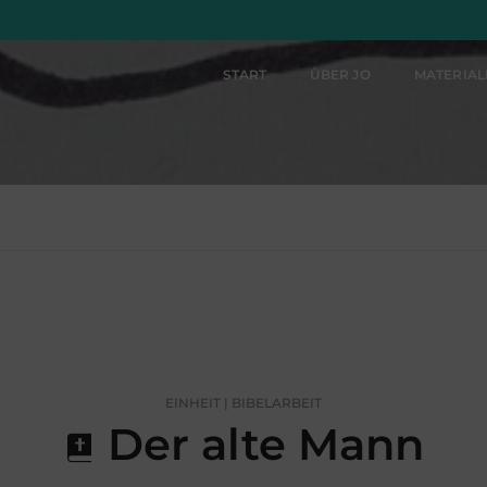
START
ÜBER JO
MATERIA
EINHEIT | BIBELARBEIT
Der alte Mann