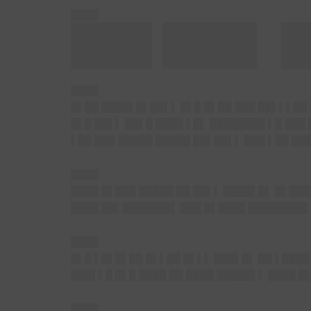
████
███ ███▌ 
████
█▌██ ████▌█▌██▌▌ █▌█ █▌██ ███ ██▌▌▌██ 
█▌█ ██▌▌ ██▌█ ████ ▌█▌ ████████ ▌█ ███
▌██ ███ █████ █████ ██▌██▌▌ ███ ▌██ ██
████
████ █▌███ █████ ██ ██▌▌ ████▌█▌ █▌███
████ ██▌███████▌ ███ █▌████ ████████▌ 
████
█▌█ ▌█▌█▌██ █▌▌██ █▌▌▌ ███▌█▌ ██ ▌████
███▌▌█ █▌█ ████ ██ ████ █████▌▌ ████ 
████