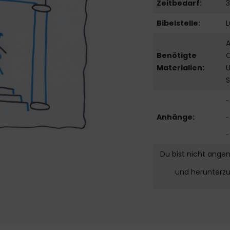
Zeitbedarf:
3
Bibelstelle:
L
A
Benötigte
O
Materialien:
U
S
Anhänge:
Du bist nicht ange
und herunterz