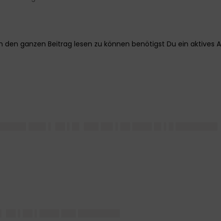
█████▌███▌▌ ██ ▌█▌ ███ ██▌▌██ ████ █▌▌█ ████████▌
▌ ██ ▌██ ▌████ ███ ████████▌