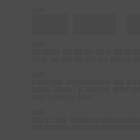
████
███ ███▌ █
████
███ █████▌ ███ ███ ██▌▌▌█▌██ ███ ██▌██
██ ▌█▌ ███ ███▌███ ███ ▌███▌█████ █▌█
████
█▌███ ████▌ ████ ████ █████▌ ███▌ █▌█ 
█████▌▌██ ███▌▌ █▌ ████ ███▌ █████ ███
████▌██ ██▌▌██ ▌████▌
████
████ █▌█ ███▌ ██████ ███ ███ ██▌█ ████
███▌████████ ███▌▌▌█ ██████████ █▌██