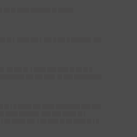
██▌██ █▌████ ██████▌█▌█████
██▌█▌▌ ████ ██▌▌ ██▌█ ██▌█ ██████▌ ██▌
█▌ ██ ██▌█▌ ▌████ ███ ███▌█▌██ █▌█
████████ ██▌██▌███▌ █▌███ █████████
▌█ █▌▌█ ████▌██▌████ ████████ ███ ███
 █▌████ ██████▌ ███ ███ ████▌█▌▌
█▌▌██ ████▌██▌
▌██
███▌█▌██ ████
█▌▌█