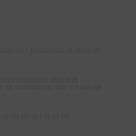
██████ ██▌▌ ████████ ███ ██ ▌██ ██▌██▌
 ████ ████████████ ████▌██ ██
█▌ ██▌ ▌███▌█████ █▌▌███▌ █▌█ ████ ███
 ██▌▌██ ███ ██▌▌ ▌█ ██▌███