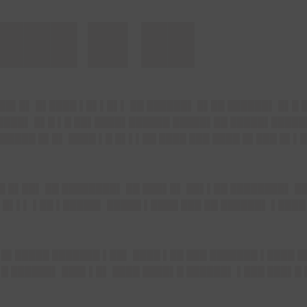
████ █▌██
██▌█▌ █▌████ ▌█▌▌█▌▌ ██ ██████▌ █▌██ ██████▌ █▌█ █
 ████▌ █▌█ ▌█ ██▌████▌██████ █████▌██ █████▌█████
██████ █▌█▌ ████ ▌█ █▌▌▌██ ████ ███ ████ █▌███ █▌▌
█ █▌██▌ ██ ████████▌ ██ ███▌█▌ ██▌▌██ ████████▌ █
█▌▌▌ ▌██ ▌█████▌ █████ ▌████ ███ ██ ██████▌ ▌████
 █▌█████ ███████ ▌██▌ ████ ▌██ ███ ███████ ▌████ 
█▌█ ██████▌ ███▌▌█▌ ████ ████▌█ ██████▌ ▌███ ███▌█