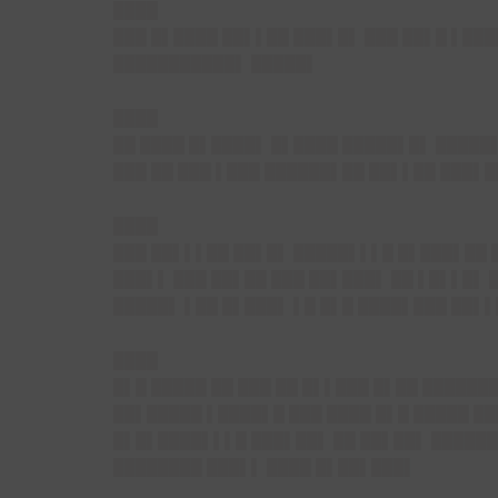
████
███ █▌████ ██▌▌██ ███▌█▌ ███ ██▌█ ▌██
███████████▌ █████▌
████
██ ████ █▌████▌ █▌████ █████▌█▌ █████▌
███ ██ ███ ▌███ ██████▌██ ██▌▌██ ███▌
████
███ ██▌▌▌██ ██▌█▌ █████▌▌▌█ █▌███▌██ █
███▌▌ ███ ██▌██ ███ ██▌███▌ ██ ▌█▌▌█▌ 
█████▌ ▌██ █▌███▌ ▌█ █▌█ ████▌███ ██▌
████
█▌█ █████ ██ ███ ██ █▌▌███ █▌██ ██████
██▌█████ ▌████▌█ ███ ████ █▌█ █████ █
█▌█▌████▌▌▌█ ███▌██▌ ██ ██▌██▌ ██████
████████ ███▌▌ ████ █▌██▌███▌