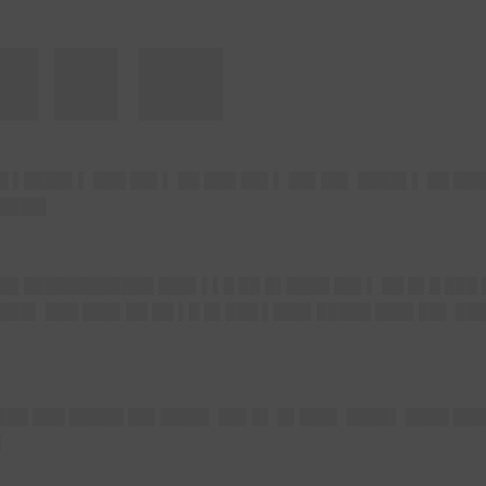
█ █▌██
█ ▌████▌▌ ███ ██▌▌ ██ ███ ██▌▌ ██▌██▌ ████▌▌ ██ ██
█████▌
██▌████████████ ███▌▌▌█ ██ █▌████ ██▌▌ ██ █▌█ ███
███▌ ███ ███▌██ ██ ▌█ █▌███ ▌███▌█████ ███▌██▌ ██
 ███ ███ █████ ██▌████▌ ██▌█▌ █▌███▌ ████▌ ████ ███
▌