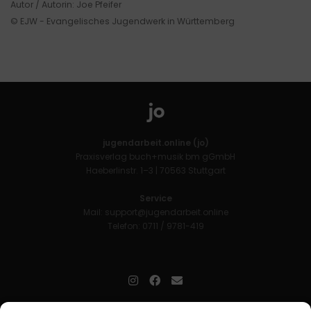
Autor / Autorin: Joe Pfeifer
© EJW - Evangelisches Jugendwerk in Württemberg
jugendarbeit.online (jo)
Praxisverlag buch+musik bm gGmbH
Haeberlinstr. 1–3 | 70563 Stuttgart
Service
Mail:
support@jugendarbeit.online
Telefon: 0711 / 9781-419
jugendarbeit.online
- kurz jo - ist der Online-Materialpool für