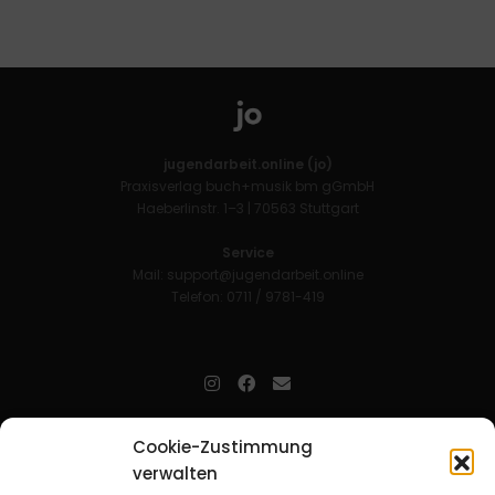
jugendarbeit.online (jo)
Praxisverlag buch+musik bm gGmbH
Haeberlinstr. 1–3 | 70563 Stuttgart
Service
Mail:
support@jugendarbeit.online
Telefon: 0711 / 9781-419
jugendarbeit.online
- kurz jo - ist der Online-Materialpool für
Cookie-Zustimmung
Mitarbeitende in der christlichen Kinder-, Jugend- und jungen
verwalten
Erwachsenenarbeit. Auf
jo
findet man unkompliziert und schnell
zahlreiche praxiserprobte Materialien und gewinnt so Zeit für