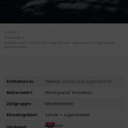
zurück
|
Startseite
Detailansicht "Der CVJM in der Schule – Warum wir in die Schule
gehen sollten"
Enthalten in:
Thema
: Schule und Jugendarbeit
Materialart:
Hintergrund/ Grundsatz
Zielgruppe:
Mitarbeitende
Einsatzgebiet:
Schule + Jugendarbeit
Verband: