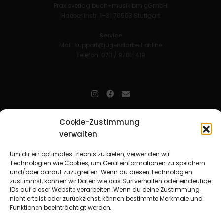
Praxisverlag buch+musik bm gGmbH
Haeberlinstr. 1–3 | 70563 Stuttgart
Service
Mail:
support@jugendarbeit.online
Telefon: 0711 / 9781-419
jugendarbeit.online
- kurz jo - ist der Online-Materialpool für
Cookie-Zustimmung
Mitarbeitende in der christlichen Kinder-, Jugend- und jungen
verwalten
Erwachsenenarbeit. Auf
jo
findet man unkompliziert und schnell
zahlreiche praxiserprobte Materialien und gewinnt so Zeit für
Beziehungsarbeit.
Um dir ein optimales Erlebnis zu bieten, verwenden wir
Technologien wie Cookies, um Geräteinformationen zu speichern
und/oder darauf zuzugreifen. Wenn du diesen Technologien
Beteiligte Verbände
zustimmst, können wir Daten wie das Surfverhalten oder eindeutige
CVJM-Landesverband Bayern e. V.
|
CVJM-Gesamtverband in
IDs auf dieser Website verarbeiten. Wenn du deine Zustimmung
Deutschland e. V.
nicht erteilst oder zurückziehst, können bestimmte Merkmale und
CVJM-Westbund e. V.
|
Deutscher Jugendverband „Entschieden für
Funktionen beeinträchtigt werden.
Christus“ e. V.