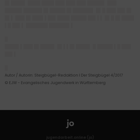
█▌████▌ ████ ████ ███ ███ ███ █████▌ ███
█████▌██████ █▌█████ █▌██████▌ █▌█ ███ ██▌█▌
█▌▌ ███ █▌███▌▌██▌████ █████ ██▌▌▌ █▌█ █▌████
▌█ ██▌▌ ███████ ██████▌▌
█
████▌▌███ █▌████▌ █▌▌▌█▌████▌ █ █████ ▌█ ███
██▌▌
█
Autor / Autorin: Steigbügel-Redaktion I Der Steigbügel 4/2017
© EJW - Evangelisches Jugendwerk in Württemberg
jugendarbeit.online (jo)