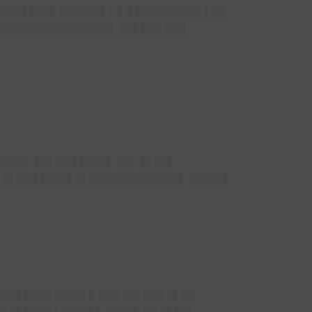
▌████ ███▌ ██████▌▌ ▌█ █████████▌▌██
█████████████████▌ ██▌███ ███
████▌ ██▌███ ████▌ ██▌ █▌██▌
█ █▌███ ████▌█▌█████████████▌ █████▌
███ ████ ████▌▌ ███ ██▌███ █▌██