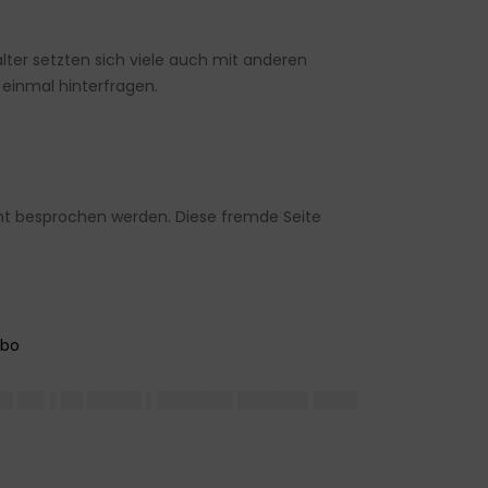
alter setzten sich viele auch mit anderen
einmal hinterfragen.
cht besprochen werden. Diese fremde Seite
██ ██▌▌██ █████ ▌███████ ██████▌████