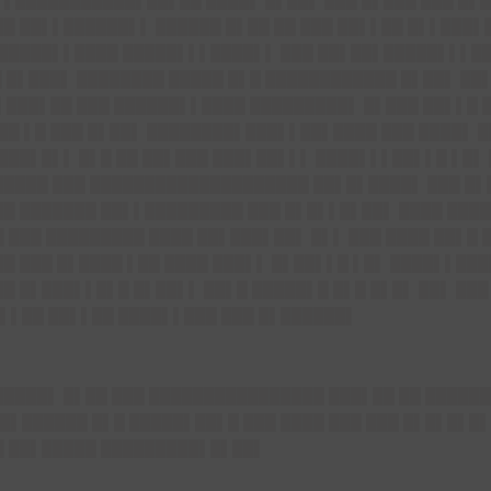
▌▌███████████▌██▌██ ████▌ █▌██▌ ███ █▌███ ███ █▌█
█ ██▌▌██████▌▌ ██████ █▌██ ██ ███ ██▌▌██ █▌▌███▌█
██████▌▌████ █████▌▌▌████▌▌ ███ ██▌██▌█████▌▌▌██
█ █▌███▌ ████████ █████ █▌█ ████████████ █▌██▌ ██
███▌██ ███ ██████▌▌████ █████████▌ █▌███ ██▌▌█ █
███ ▌█ ███ █▌██▌ ████████▌███▌▌██▌████ ███ ████▌
████▌█▌▌ █▌█ ██ ██▌███ ███▌██▌▌▌ ████▌▌▌██▌▌█ ▌█▌
█████ ███ ████████████████████ ██▌█▌████▌ ███ █▌
██ ███████ ██▌▌█████████ ███ █▌█▌▌█▌██▌ ████ ████
 ███ █████████ ████ ██▌███▌██▌ █▌▌ ███ ████ ██▌█ █
██ ███ █▌████ ▌██ ████ ███▌▌ █▌██▌▌█ ▌█▌ ████▌▌███
█ █▌███▌▌█▌█ █▌██▌▌ ██▌█ █████▌█ █▌█ █▌█▌ ██▌ ███
▌▌██ ██▌▌██ ████▌▌███ ███ █▌██████▌
█████▌ █▌██ ███ ████████████████ ███▌██ ██ ███████
█▌██████ █▌█ █████▌██▌█ ███ ████ ███ ███ █▌█▌█▌█▌ 
█ ██▌█████ █████████▌█▌██▌