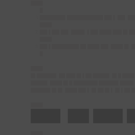
████
█
████████▌████████████ ██▌▌ ██▌ ██
████
██▌▌██▌██▌ ████▌ ▌██▌████ ███ █▌██
████
██▌▌█████████ ██ ████ ██▌ ████ █▌ 
█
████
█▌██████▌ ██ ███ █▌▌██ █████▌ █▌█ ████
█████▌ ████ █▌█ ████████ ██████▌████▌
██████▌█▌█▌ ████ ██▌▌ █▌██ █▌▌ █▌▌██ 
████
███▌ ██▌███▌█
████