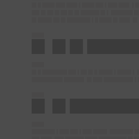
█▌█ ████ ███ ███▌▌████ ██▌▌███ ███▌ ▌
██▌█▌██ █▌██ █▌█▌██████ █▌▌ ███████ █
█▌████▌██ █▌███████▌▌█ ████ █▌███▌ █
████
█▌ █▌█▌█████
████
█▌█ ████████ ██▌▌██ █▌█ ████▌▌████▌▌ 
██████████ ██████▌ █▌███ █████████▌▌█
████
█▌ █▌███████
████
███████▌▌███ ██▌▌███ ████▌ ███████▌██