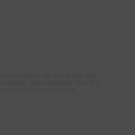
██ ███ ███████▌▌██▌ ███ ██ ███▌ ████
█ ███████▌ ███ ██████████▌ ██ ██ █▌█
█ █▌▌ ██▌███ ██████ ██ ████▌