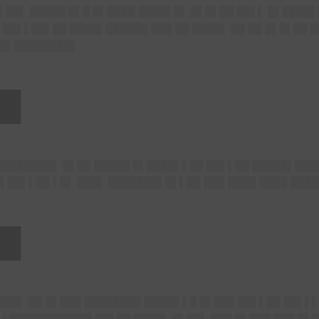
█▌██▌ █████ █▌█ █▌████ ████▌█▌ █▌█▌██ ██▌▌ █▌████
▌██▌▌██▌██ ████▌██████ ███ ██ ████▌ ██ ██ █▌█▌██ 
▌█▌████████▌
██
████████▌ █▌██ █████ █▌████▌▌██ ██▌▌██ █████▌███
 ██▌▌██ ▌█▌ ███▌ ███████▌█▌▌██ ███ ████ ████ ███
██
██▌ ██ █▌███ ████████ █████ ▌█ █▌███ ██▌▌██ ██▌▌▌