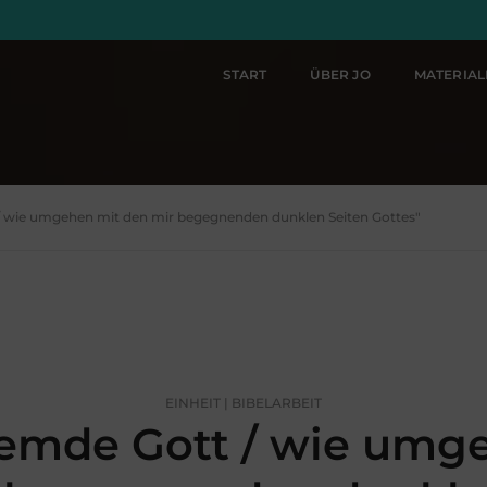
START
ÜBER JO
MATERIA
 / wie umgehen mit den mir begegnenden dunklen Seiten Gottes"
EINHEIT | BIBELARBEIT
emde Gott / wie umg