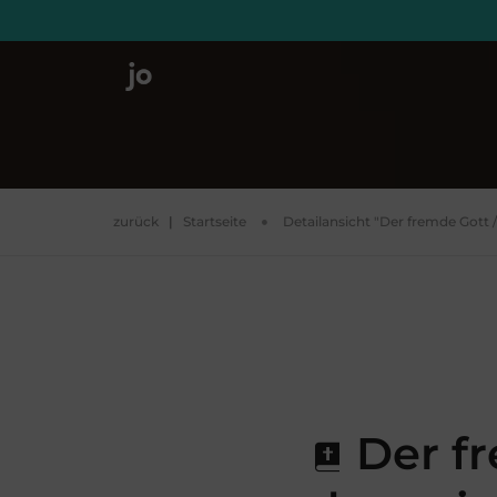
zurück
|
Startseite
Detailansicht "Der fremde Gott
Der fr