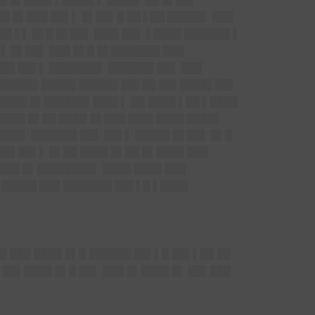
█ █▌████ ▌████▌▌ ████▌ ██ █▌██▌
█ █▌███ ██▌▌ █▌██▌█ ██ ▌██ █████▌ ███
█▌▌▌ █▌█ █▌██▌ ███▌██▌ ▌████ ██████▌▌
▌▌ █▌██▌ ███ █▌█ █▌███████ ███
██ ██▌▌ ███████▌ ██████▌██▌ ███
 ██████▌█████ █████▌██▌██ ██▌████▌██▌
 ████ █▌██████▌███▌▌ ██ ████ ▌██ ▌████
████ █▌██ ████ █▌███ ███▌████ ████▌
███▌ ██████▌██▌ ██▌▌ █████ █▌██▌ █▌█
██ ██▌▌ █▌██ ████ █▌██ █▌████ ███
███ █▌████████▌ ████ ████ ███
 █████ ███ ███████ ██▌▌█ ▌████
 ███ ████ █▌█ ██████ ██▌▌█ ██▌▌██ ██
██▌████ █▌█ ██▌ ███ █▌████ █▌ ██▌███