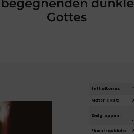
 begegnenden dunkle
Gottes
Enthalten in:
Materialart:
B
J
Zielgruppen:
Einsatzgebiete: