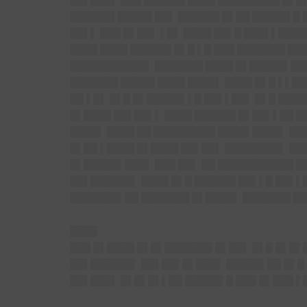
██▌███▌ ███ ██████ ████ █████████ █▌█
██████▌█████ ██▌ ██████ █▌██ █████▌█ █
██▌▌ ███ █▌██▌ ▌█▌ ████ ██▌█ ███▌▌███
████ ████ ██████ █▌█ ▌█ ███ ███████ ██
███████████▌ ███████ ████ █▌█████▌██▌
███████ █████ ████ ████▌ ████ █▌█ ▌▌█
██ ▌█▌ █▌█ █▌█████▌▌█ ██▌▌██▌ █▌█ ███
█▌████ ██▌██▌▌ ████ ██████ █▌██▌▌██ █
████▌ ████ ██ █████████ ████▌████▌ ██
█▌██ ▌████ █▌████ ██▌██▌ ████████▌ ███
█▌█████▌███▌ ███ ██▌ ██ ███████████ █
██▌██████▌ ████ █▌█ ██████ ██▌▌█ ██▌▌█
███████▌██ ███████ █▌████▌ ███████ ██
████
███ █▌████ █▌█▌███████ █▌██▌ █▌█ █▌█▌
██▌██████▌ ██▌██▌█▌███▌ █████▌██ █▌█ 
██▌███▌ █▌█▌█▌▌██ █████▌█ ███ █▌███ ▌