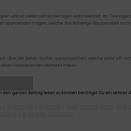
ippen und ist vielen seit Kindertagen wohl bekannt. Im Teenager
en spannenden Fragen, welche das bisherige Glaubensbild noch 
ich über die Seiten Gottes auszutauschen, welche sonst oft ni
h einen faszinierenden Moment haben.
█████
 █▌▌ █▌████ ██▌█ █▌█████▌▌ ████ ██████▌████▌ ██ █▌
████ █▌█ █▌██ ████ ████████▌