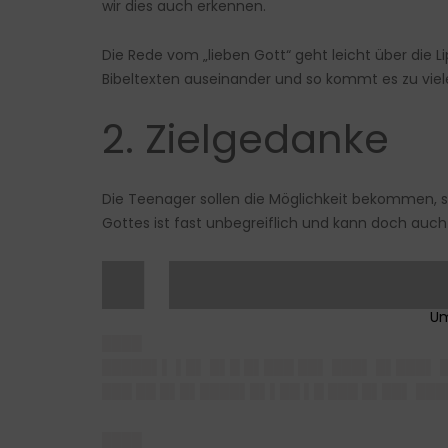
wir dies auch erkennen.
Die Rede vom „lieben Gott“ geht leicht über die L
Bibeltexten auseinander und so kommt es zu viel
2. Zielgedanke
Die Teenager sollen die Möglichkeit bekommen, s
Gottes ist fast unbegreiflich und kann doch auc
█▌ █████████
████
█████▌▌ ▌█▌ █▌█ █▌███ ██▌ ███▌ █▌███▌
███ ██ █▌█▌████▌█▌▌██ ▌█ ███ █▌██▌ ███
████