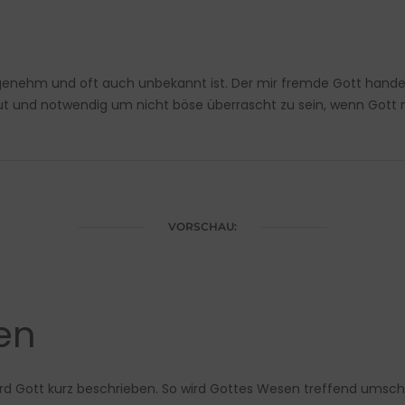
angenehm und oft auch unbekannt ist. Der mir fremde Gott hand
ut und notwendig um nicht böse überrascht zu sein, wenn Gott ma
VORSCHAU:
en
z wird Gott kurz beschrieben. So wird Gottes Wesen treffend umsch