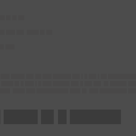
██ █▌█▌██
█▌███ ██▌ ████ █▌██
██▌███
 ███ ████▌██▌██ ███ ██████ ██▌▌█ ██▌▌██ █████████
 ████ █▌█ ███ ▌█ ███ █████▌██▌█ ██▌██▌ █▌█████▌███
████▌ ████ ███ ██████████▌███▌█▌ ███ █████████ ███
 ████ █▌█ ██████