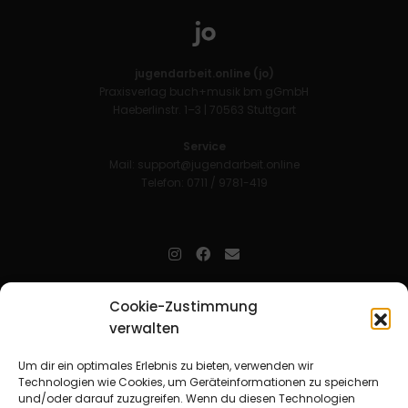
jugendarbeit.online (jo)
Praxisverlag buch+musik bm gGmbH
Haeberlinstr. 1–3 | 70563 Stuttgart
Service
Mail:
support@jugendarbeit.online
Telefon: 0711 / 9781-419
jugendarbeit.online
- kurz jo - ist der Online-Materialpool für
Cookie-Zustimmung
Mitarbeitende in der christlichen Kinder-, Jugend- und jungen
verwalten
Erwachsenenarbeit. Auf
jo
findet man unkompliziert und schnell
zahlreiche praxiserprobte Materialien und gewinnt so Zeit für
Beziehungsarbeit.
Um dir ein optimales Erlebnis zu bieten, verwenden wir
Technologien wie Cookies, um Geräteinformationen zu speichern
und/oder darauf zuzugreifen. Wenn du diesen Technologien
Beteiligte Verbände