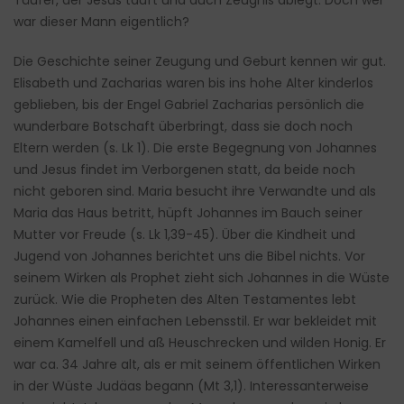
Täufer, der Jesus tauft und auch Zeugnis ablegt. Doch wer
war dieser Mann eigentlich?
Die Geschichte seiner Zeugung und Geburt kennen wir gut.
Elisabeth und Zacharias waren bis ins hohe Alter kinderlos
geblieben, bis der Engel Gabriel Zacharias persönlich die
wunderbare Botschaft überbringt, dass sie doch noch
Eltern werden (s. Lk 1). Die erste Begegnung von Johannes
und Jesus findet im Verborgenen statt, da beide noch
nicht geboren sind. Maria besucht ihre Verwandte und als
Maria das Haus betritt, hüpft Johannes im Bauch seiner
Mutter vor Freude (s. Lk 1,39-45). Über die Kindheit und
Jugend von Johannes berichtet uns die Bibel nichts. Vor
seinem Wirken als Prophet zieht sich Johannes in die Wüste
zurück. Wie die Propheten des Alten Testamentes lebt
Johannes einen einfachen Lebensstil. Er war bekleidet mit
einem Kamelfell und aß Heuschrecken und wilden Honig. Er
war ca. 34 Jahre alt, als er mit seinem öffentlichen Wirken
in der Wüste Judäas begann (Mt 3,1). Interessanterweise