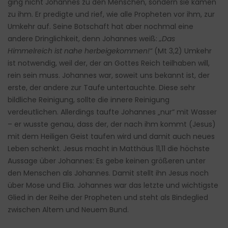
ging nicht Johannes zu den Menschen, sondern sie kamen
zu ihm. Er predigte und rief, wie alle Propheten vor ihm, zur
Umkehr auf. Seine Botschaft hat aber nochmal eine
andere Dringlichkeit, denn Johannes weiß:
„Das
Himmelreich ist nahe herbeigekommen!“
(Mt 3,2) Umkehr
ist notwendig, weil der, der an Gottes Reich teilhaben will,
rein sein muss. Johannes war, soweit uns bekannt ist, der
erste, der andere zur Taufe untertauchte. Diese sehr
bildliche Reinigung, sollte die innere Reinigung
verdeutlichen. Allerdings taufte Johannes „nur“ mit Wasser
– er wusste genau, dass der, der nach ihm kommt (Jesus)
mit dem Heiligen Geist taufen wird und damit auch neues
Leben schenkt. Jesus macht in Matthäus 11,11 die höchste
Aussage über Johannes: Es gebe keinen größeren unter
den Menschen als Johannes. Damit stellt ihn Jesus noch
über Mose und Elia. Johannes war das letzte und wichtigste
Glied in der Reihe der Propheten und steht als Bindeglied
zwischen Altem und Neuem Bund.