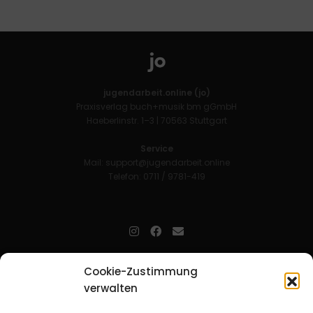
jugendarbeit.online (jo)
Praxisverlag buch+musik bm gGmbH
Haeberlinstr. 1–3 | 70563 Stuttgart
Service
Mail:
support@jugendarbeit.online
Telefon: 0711 / 9781-419
jugendarbeit.online
- kurz jo - ist der Online-Materialpool für
Cookie-Zustimmung
Mitarbeitende in der christlichen Kinder-, Jugend- und jungen
verwalten
Erwachsenenarbeit. Auf
jo
findet man unkompliziert und schnell
zahlreiche praxiserprobte Materialien und gewinnt so Zeit für