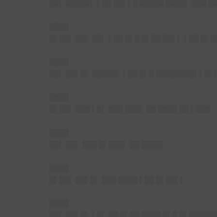
██▌ █████▌ ▌██ ██▌▌█ █████ ████▌ ███ 
████
█▌██▌ ██▌ ██▌ ▌██ █▌█ █▌██ ██▌▌ ▌██ █▌
████
██▌ ██▌█▌ █████▌ ▌██ █▌█ ████████▌▌█▌
████
█▌██▌ ███ ▌█▌ ███ ███▌ ██ ████ ██ ▌███
████
██▌ ██▌ ███ █▌███▌ ██ ████▌
████
█▌██▌ ██▌█▌ ███ ████ ▌██ █▌██▌▌
████
██▌ ██▌█▌ ▌█▌ ██ █▌██ ████ █▌█ █▌█████