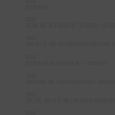
████
█▌██ ████
████
█▌██▌ ██▌ █▌█ ████ ▌█▌ ▌█ █████▌ ▌██ █
████
███ █▌▌█▌ ███ ███ █████████ ███ ████▌█
████
█▌██ █▌██▌█▌ ▌██ ███▌█▌▌▌ █████ ██▌
████
███ ████▌██▌ ▌████ ████ █▌██▌▌ ██████
████
██▌ ██▌ ██▌▌█ █▌██▌ ▌██ ███ █▌██ ███ █
████