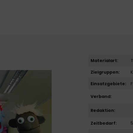
Materialart:
T
Zielgruppen:
K
Einsatzgebiete:
F
Verband:
Redaktion:
Zeitbedarf:
5