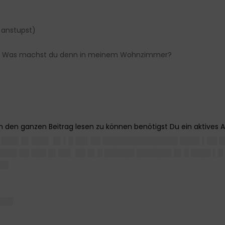
 anstupst)
ehen. Was machst du denn in meinem Wohnzimmer?
█ ███▌█▌███▌ █▌▌█ ██▌██ ███████████████ ████ ▌██ 
███ ██ ███ █▌██▌ ██ █▌█ ██████ ███████ █▌█ ████ ▌
██▌
███