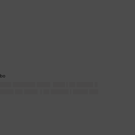
█████ ███████▌████▌ ████ ▌██ █████▌█
█ ████▌██▌████▌ ▌██ ██████ ▌█████ ███