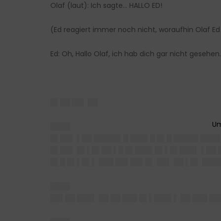
Olaf (laut): Ich sagte… HALLO ED!
(Ed reagiert immer noch nicht, woraufhin Olaf Ed
Ed: Oh, Hallo Olaf, ich hab dich gar nicht ges
█▌██ ██▌ ██
████
█▌██▌ ▌██ █████▌█ ███▌█ █▌█ █████ ███
█▌██▌ █▌▌█▌██ ▌█ █▌███▌█▌▌█▌███▌ ▌██ █
█▌█ █▌▌█▌▌ ███ ██▌██▌█▌ ██▌ ██ ▌█▌ ███
████
██▌██ ███▌ ██ ██ ███ █▌▌███▌▌ ██ ███ ██