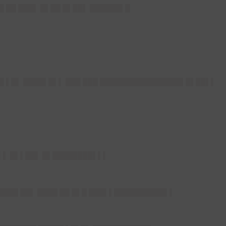
█ ██ ███▌ █▌██ █▌██▌ ██████▌█
██ ▌█▌ ████▌█▌▌ ███ ███ ████████████████▌█▌██▌▌
█▌▌ █▌▌██▌ █▌████████▌▌▌
█████ ██▌ ████ ██ █▌█ ███▌▌██████████▌▌