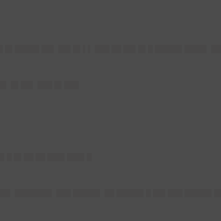
██ █▌█████ ██▌ ██▌█▌▌▌ ███ ██ ██▌█▌█ █████▌████▌ █
█▌ █▌██▌ ███ █▌███
█▌█ █▌██ ██ ███▌███▌█
▌██▌ ███████▌ ███ █████▌ ██ █████▌█ ██▌███ █████▌█