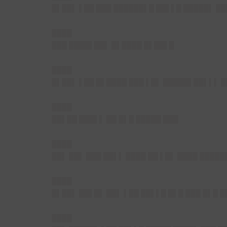
█▌██▌ ▌██ ███ ██████▌█ ██▌▌█ █████▌ ██
████
███ ████▌██▌ █▌████ █▌██▌█
████
█▌██▌ ▌██ █▌████ ███ ▌█▌ █████▌██▌▌▌ 
████
██▌██ ███▌▌ ██ █▌█ █████ ███
████
██▌ ██▌ ███ ██▌▌ ████ ██ ▌█▌ ████ ████
████
█▌██▌ ██▌█▌ ██▌ ▌██ ██▌▌█ █▌█ ███ █▌█ 
████