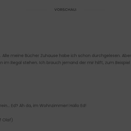
VORSCHAU:
 Alle meine Bücher Zuhause habe ich schon durchgelesen. Aber ic
m Regal stehen. Ich brauch jemand der mir hilft, zum Beispiel E
l rein… Ed? Ah da, im Wohnzimmer! Hallo Ed!
f Olaf)