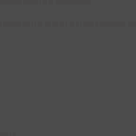
█████████ █████ ▌█▌█▌ ███████████▌
██ ██████ ██▌▌▌█▌ ██ ██ █▌▌ █▌█ ▌███▌█ ████████▌ █
▌
███▌▌█