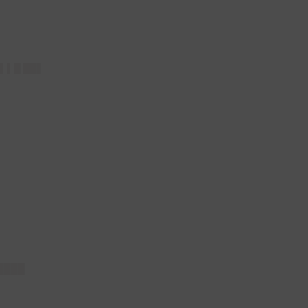
█▌▌█ ██▌
████