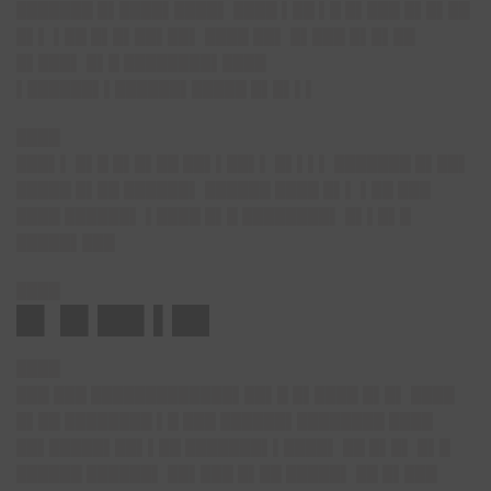
███████ █▌████▌████▌ ████ ▌██ ▌█ █▌███ █▌█▌██
█▌▌ ▌██ █▌█▌██▌██▌ ████ ██▌ █▌███ █▌█▌██
█▌███▌ █▌█ ████████▌████
▌██████▌▌██████▌█████ █▌█▌▌▌
████
███▌▌ █▌█ █▌█▌██ ██▌▌██▌▌ █▌▌▌▌ ███████ █▌██▌
█████ █▌██ ██████▌ ██████ ████ █▌▌ ▌██ ███
████ ██████▌ ▌████ █▌█ ████████▌ █▌▌█▌█
█████▌███
████
█▌ █▌██▌▌██
████
███ ███ █████████████▌██▌█ █▌████ █▌█▌ ████
█▌██ ████████ ▌█ ███ ██████▌████████ ████
██▌█████▌██▌▌██ ███████▌▌████▌ ██ █▌█▌ █▌█
██████ ██████▌ ██▌███ █▌██ █████▌ ██ █▌███