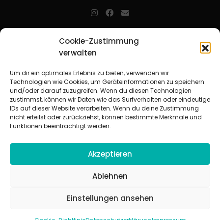
jugendarbeit.online
- kurz jo - ist der Online-Materialpool für
Cookie-Zustimmung
Mitarbeitende in der christlichen Kinder-, Jugend- und jungen
verwalten
Erwachsenenarbeit. Auf
jo
findet man unkompliziert und schnell
zahlreiche praxiserprobte Materialien und gewinnt so Zeit für
Beziehungsarbeit.
Um dir ein optimales Erlebnis zu bieten, verwenden wir
Technologien wie Cookies, um Geräteinformationen zu speichern
und/oder darauf zuzugreifen. Wenn du diesen Technologien
Beteiligte Verbände
zustimmst, können wir Daten wie das Surfverhalten oder eindeutige
CVJM-Landesverband Bayern e. V.
|
CVJM-Gesamtverband in
IDs auf dieser Website verarbeiten. Wenn du deine Zustimmung
Deutschland e. V.
nicht erteilst oder zurückziehst, können bestimmte Merkmale und
CVJM-Westbund e. V.
|
Deutscher Jugendverband „Entschieden für
Funktionen beeinträchtigt werden.
Christus“ e. V.
Evangelisches Jugendwerk in Württemberg
Akzeptieren
Ablehnen
Einstellungen ansehen
© 2026 jugendarbeit.online
Impressum
|
Datenschutzerklärung
|
AGB
|
Cookie-Richtlinie (EU)