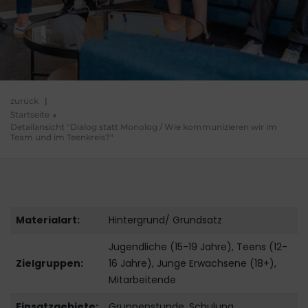
zurück
|
Startseite
Detailansicht "Dialog statt Monolog / Wie kommunizieren wir im
Team und im Teenkreis?"
Materialart:
Hintergrund/ Grundsatz
Jugendliche (15-19 Jahre), Teens (12-
Zielgruppen:
16 Jahre), Junge Erwachsene (18+),
Mitarbeitende
Einsatzgebiete:
Gruppenstunde, Schulung