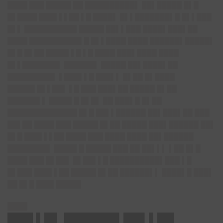
████ ███ █████ ██ ██████████▌ ██▌█████ █▌█
█▌████ ███▌▌▌██ ▌█ ████▌ █▌▌███████▌█ █▌▌███
█▌▌ ██████████▌█████ ██▌▌███ ████▌███▌██
████ ██████████▌█ █▌▌████ ████ ██████▌█████▌
█▌█ █▌██ ████▌▌█ ▌█ ████ ███▌████ ████
█▌▌███████▌ ██████▌ █████ ██▌████▌██
█████████▌ ▌███▌▌█ ███▌▌ █▌██ █▌████
█████▌█▌▌██▌ ▌█ ███ ███▌██ █████ █▌██
██████▌▌ ████▌█ █▌█▌ ██ ███▌█ █▌██
██████████████ █▌█ ██▌▌██████ ██▌███▌██ ███
██▌██ ████ ███ █████ █▌██ █████ ███▌██████ ██▌
█▌█ ███▌▌▌██ ████ ███ ████ ████ ██▌██████
████████▌ ████▌█ █████ ███ ██ ██▌▌▌ ▌██ █▌█
████ ███ █▌██▌ █▌██▌▌█ ██████████▌███ ▌█
█▌███ ███▌▌██ █████ █▌██ ██████▌▌ ████▌█ ███▌
██ █▌█ ███▌█████
████
███ ▌█▌ ██████▌██▌▌██