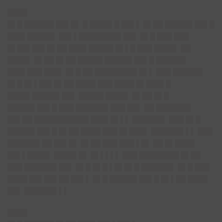
████
█▌█ ██████ ██▌█▌ █ ████▌█ ██▌▌ █▌██ █████▌██▌█
███▌█████▌ ██▌▌████████▌██▌ █▌█ ███ ███
█▌██▌██▌█▌██ ███▌█████ █▌▌█ ███ ████▌ ██
████▌ █▌██ █▌██ █████ █████▌██▌█ ██████
███▌███ ███▌ █▌█ ██ ████████▌█▌▌ ███ ██████
█▌█ █▌▌██▌█▌██ ████ ███ ████ █▌███▌█
████▌█████▌██▌ █████ ████▌ █▌██ █▌█
█████▌██▌█ ███ ██████▌███ ██▌ ██ ███████
██▌██ ███████████ ███▌█▌▌▌ ██████▌ ███ █▌█
█████▌██▌█ █▌██ ████ ███ █▌███▌ ██████▌▌▌ ███
██████▌██ ██▌█▌ █▌██ ███ ███ ▌█▌ ██ █▌████
██▌▌████▌ ████▌█▌ █▌▌▌▌▌ ███ ████████ █▌██
███ ██████▌██▌ █▌█ █▌█ ▌█▌█▌█ ██████▌ █▌█ ███
████ ██▌██▌██ ██▌▌ █▌█ █████▌██▌█ █▌▌██ ████
██▌ ██████▌▌▌
████