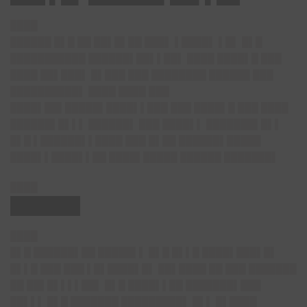
████
██████ █▌█ ██ ██▌█▌██ ███▌ ▌████▌ ▌█▌ █▌█
███████████ ██████▌██▌▌██▌ ████ ████▌█ ███
████ ██▌███▌ █▌███ ███ ████████ ██████ ███
██████████▌ ████ ████ ███
████▌██▌█████▌████▌▌███ ███ ████▌█ ███ ████
██████▌█▌▌▌ ██████▌ ███ ████▌▌ ███████▌█▌▌
█▌█ ▌██████▌▌████ ███ █▌██ ██████▌█████
████▌▌████▌▌██ ████▌█████ ██████ ███████▌
████
██████
████
█▌█ ██████▌██ █████▌▌ █▌█ █▌▌█ ████▌███▌█▌
█▌▌█ ███ ███ ▌█▌████▌█▌ ██▌████ ██ ███ ███████
██ ██▌█▌▌▌▌██▌ █▌█ ████▌▌██ ███████▌███
██▌▌▌ █▌█ ███████ █████████▌ █▌▌ █▌████