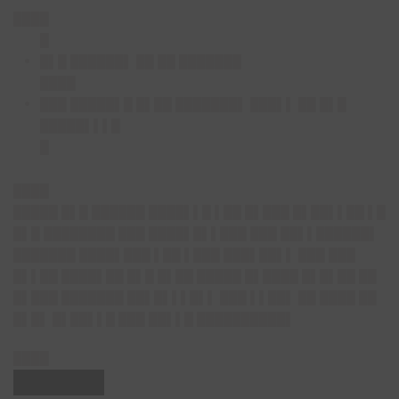
████
█
█▌█ ██████▌ ██ ██ ███████
████
███ █████▌█ █▌██ ███████▌ ███▌▌ ██ █▌█
█████▌▌▌█
█
████
█████ █▌█ ██████ ████▌▌█ ▌██ █▌███ █▌██▌▌██ ▌█
█▌█ ████████ ███ ████▌█▌▌███ ███ ██▌▌██████▌
███████ ████▌███ ▌██ ▌███ ███▌██▌▌ ███ ███
█▌▌██ ████▌██ █▌█ █▌██ █████ █▌████ █▌█▌██ ██
█▌███ ███████ ██▌█▌▌▌█▌▌ ███ ▌▌██▌ ██ ████ ██
█▌█▌ █▌██▌▌█ ███ ██▌▌█ ██████████▌
████
██████