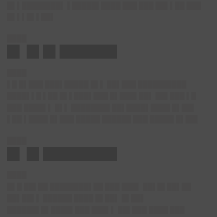
█▌▌████████▌ ▌█████▌████ ███ ███ ██▌▌██ ███
█▌▌▌█▌▌██▌
████
█▌ █▌█▌███████
████
▌█ █▌███ ███▌█████ █▌▌ ██▌███ ██████████
████▌▌█ ▌██ █▌▌███▌███ █▌███▌██▌ ██▌███ ▌█
███ ████▌▌ █▌▌ ████████ ██▌████▌████ █▌██▌
▌██ ▌████ █▌███ █████ ██████ ███ █████ █▌██▌
████
█▌ █▌█████████
████
█▌█ ██▌██ ████████▌██ ███ ███▌ ██▌█▌██▌██
██▌██▌▌ ██████ ████ █▌██▌ █▌██▌
██████▌█▌████▌███ ███▌▌ ██▌███ ████ ███