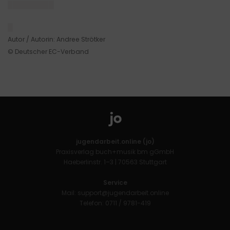
█████████
█
Autor / Autorin: Andree Strötker
© Deutscher EC-Verband
jugendarbeit.online (jo)
Praxisverlag buch+musik bm gGmbH
Haeberlinstr. 1–3 | 70563 Stuttgart
Service
Mail:
support@jugendarbeit.online
Telefon: 0711 / 9781-419