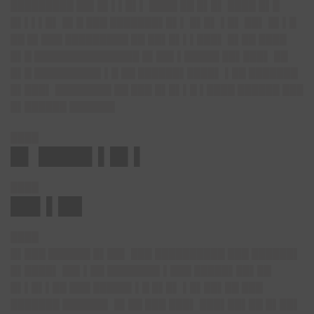
█████████ ██▌█▌▌▌█▌▌ ████ ██ █▌█▌ ████ █▌█
█▌▌▌▌█▌ █▌█ ███ ███████▌█▌▌ █▌█▌ ▌█▌ ██▌ █▌▌█
██ █▌███ █████████ ██ ██▌█▌▌▌███▌ █▌██ ████
█▌█ ███████████████ █▌██▌▌█████ ██▌███▌ ██
█▌█ █████████▌▌█ ██ ██████▌████▌ ▌██ ███████
█▌███▌ ████████ ██ ███ █▌█▌▌█ ▌████ ██████ ███
█▌██████ ██████▌
████
█▌ ████▌▌█▌▌
████
██▌▌██
████
█▌███ ██████ █▌██▌ ███ ██████████ ███ ██████▌
█▌████▌ ██▌▌██ ███████▌▌███ █████▌██▌██
█▌▌█▌▌██ ███ █████▌▌█ █▌█▌ ▌█▌██▌██ ███
███████ ██████▌ █▌██ ███ ███▌ ███▌██▌██ █▌██▌