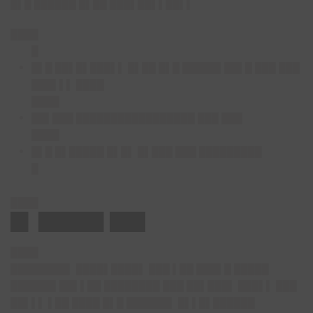
█▌█ ██████ █▌██ ███▌██▌▌██▌▌
████
█
█▌█ ██▌█▌███▌▌ █▌██ █▌█ █████▌██▌█ ███ ███
███▌▌▌ ████
████
██▌███ █████████████████ ███ ███
████
█▌█ █▌█████ █▌█▌ █▌███ ███ █████████
█
████
█▌ █████▌███
████
████████▌ ████▌████▌ ███ ▌██ ███▌█ █████
██████▌██▌▌██ ████████ ███ ██▌███▌ ███▌▌ ███
██▌▌▌ ▌██ ████ █▌█ ██████▌ █▌▌█▌██████