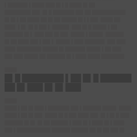
▌██████▌▌████ ███ █▌▌█ ████ █▌██
████████▌██▌ █▌█ ███████ ██▌██ ███████████
█▌█▌▌██ ████ ██ █▌██ █████ █▌▌▌██▌ ████ ██
███▌ ▌█▌ █▌█ ██▌▌ █████▌ ███ █▌█ ████▌▌██
██████ █▌▌ ███ ██▌█▌██▌ ████▌▌████▌ ██████
█▌██ ███▌██▌▌██▌▌ ████▌▌███ ██████▌ ██▌███
███▌████████ █████ █▌██████▌████▌▌██ ███
██▌███ ████▌██ ██████ █▌▌███▌████ ███████▌
████
█▌█ ████████ ▌██ █▌█ ██████
██ █▌███ █▌█▌███
████
████ ▌██ █▌███ ▌███████ ██▌▌██████ ████▌ ████
████ ▌██ █▌██▌ ████ █▌█ ██▌███▌██▌ █▌▌█▌█ ███
██████ █▌█▌ █▌██ █████▌▌███ █▌▌███▌█▌▌███▌
██▌▌███████████ ██████ █████▌██ █▌██ ██▌█▌