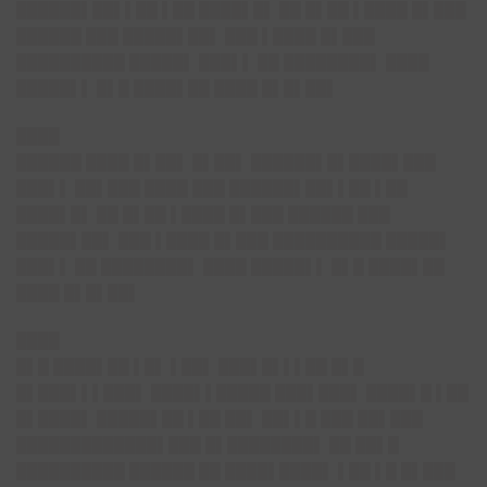
██████▌██▌▌██ ▌██ ████▌█▌ ██ █▌██ ▌████ █▌███
██████ ███ █████▌██▌ ███ ▌████ █▌███
██████████ █████▌ ███▌▌ ██ ████████▌ ████
█████▌▌ █▌█ ████▌██ ████ █▌█▌██▌
████
██████ ████ █▌██▌ █▌██▌ ██████▌█▌████▌███
███▌▌ ██▌███ ████ ███ ██████▌██▌▌██ ▌██
████▌█▌ ██ █▌██ ▌████ █▌███ ██████ ███
█████▌██▌ ███ ▌████ █▌███ ██████████ █████▌
███▌▌ ██ ████████▌ ████ █████▌▌ █▌█ ████▌██
████ █▌█▌██▌
████
█▌█ ████▌██ ▌█▌ ▌██▌ ███▌█▌▌▌██ █▌█
█▌███▌▌▌███▌ ████▌▌█████ ███▌███▌ ████▌█ ▌██
█▌████▌ █████▌██ ▌██ ██▌ ██▌▌█ ███ ██▌███
█████████████▌███ █▌████████▌ ██ ██▌█
██████████ ██████ ██ ████▌████▌ ▌██ ▌█ █▌███