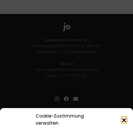
jugendarbeit.online (jo)
Praxisverlag buch+musik bm gGmbH
Haeberlinstr. 1–3 | 70563 Stuttgart
Service
Mail:
support@jugendarbeit.online
Telefon: 0711 / 9781-419
jugendarbeit.online
- kurz jo - ist der Online-Materialpool für
Cookie-Zustimmung
Mitarbeitende in der christlichen Kinder-, Jugend- und jungen
verwalten
Erwachsenenarbeit. Auf
jo
findet man unkompliziert und schnell
zahlreiche praxiserprobte Materialien und gewinnt so Zeit für