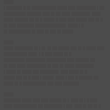
████
▌██████▌█ █▌██████████ ████ ███ ████████ ▌██
█████████ ██████ ███ █▌██ ███▌███████▌ ███▌
████ █████▌██ █▌█ ████▌█ ███ ███ ████▌██▌█▌█
█▌███ ███████ ████████████▌ ████ ▌█
█▌█████████ █▌███ █▌██▌█▌████▌
████
████ ███████▌█▌▌█▌ █▌██ ████▌██▌█▌█ ████ ███
█████████▌███▌ ▌█ ███ ████ █▌█
████████▌████████ ████████ ███ █████▌██
█▌███ ███▌████████ █▌██▌█▌████ ███████▌
▌████ █▌████ ██▌███████▌ ███ ████ █▌█
████▌██▌█▌█ ███ ▌████▌ ███▌▌██▌█ █████▌██
████ █▌█ █████████▌██▌███ ██████▌
████
███████ ████ ███ ███ █████ █▌▌ ███
█▌▌█ ███
███▌█████████▌██
███████▌▌██▌ ███ █▌██ █▌█