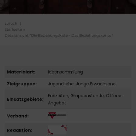
zurück
|
Startseite
Detailansicht "Die Beziehungskiste – Das Beziehungskonto"
Materialart:
Ideensammlung
Zielgruppen:
Jugendliche, Junge Erwachsene
Freizeiten, Gruppenstunde, Offenes
Einsatzgebiete:
Angebot
Verband:
Redaktion: