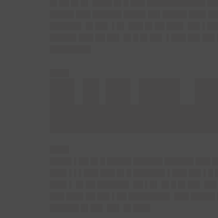
█▌██ █▌█▌ ████ █▌█ ███ ████████████ ██
█████ ███ ██████ ████▌██▌█████ ███▌██
██████▌ █▌██▌ ▌█▌ ███ █▌██ ███▌ ██▌▌██
█████▌███ ██ ██▌ █▌█ █▌██▌ ▌███ ██▌██▌
████████▌
████
█▌█ █▌██▌ █
██████████
████
████▌▌██ █▌█ █████ ██████ ██████ ███ █
███▌▌▌▌███ ███ █▌█ ██████▌▌███ ██▌▌█ 
███▌▌ █▌██ ██████▌ ██ ▌█▌ █▌█ █▌██▌ ██
███ ███▌██ ██▌▌██ ████████▌ ███ █████ 
██████ █▌██▌ ██▌ █▌███▌