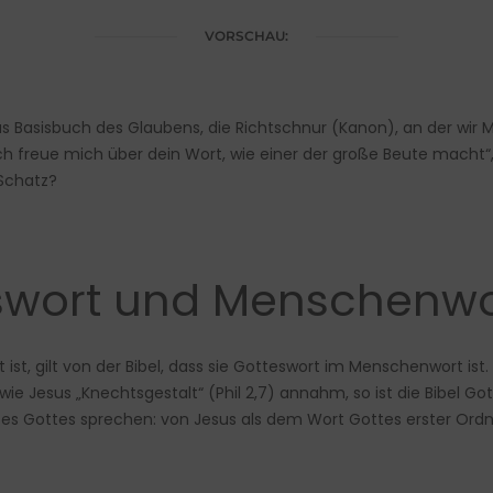
VORSCHAU:
 das Basisbuch des Glaubens, die Richtschnur (Kanon), an der wir
ch freue mich über dein Wort, wie einer der große Beute macht“, 
 Schatz?
eswort und Menschenwo
st, gilt von der Bibel, dass sie Gotteswort im Menschenwort ist.
ie Jesus „Knechtsgestalt“ (Phil 2,7) annahm, so ist die Bibel Gott
tes Gottes sprechen: von Jesus als dem Wort Gottes erster Or