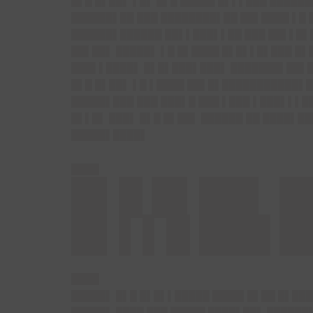
█▌█ █▌██▌ ▌█▌ █▌█ █████ █▌▌▌███ █████
██████▌██ ███ ████████▌██ ██▌████ ▌█
██████▌██████ ██▌▌███▌▌██ ███ ██▌▌█▌
██▌██▌ █████▌ ▌█ █▌████ █▌█▌▌█▌███ █
███▌▌████▌ █▌█▌███▌███▌ ███████▌██▌█
█▌█ █▌██▌ ▌█ ▌████ ██▌█▌███████████▌█
█████▌███ ███ ███▌█ ███ ▌███ ▌███▌▌▌█
█▌▌█▌ ███▌ █▌█ █▌██▌ ██████ ██ ████▌█
█████▌████▌
████
█▌█ █▌██▌ █
█▌▌▌█ ███ █
████
█████▌ █▌█ █▌█▌▌█████ ████▌█▌██ █▌███
█████▌ ████ ███ █████ ████▌██▌ ██████▌