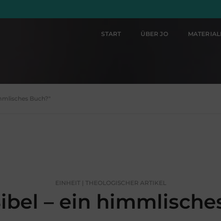
START
ÜBER JO
MATERIA
himmlisches Buch?"
EINHEIT | THEOLOGISCHER ARTIKEL
ibel – ein himmlische