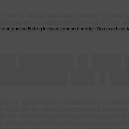
█▌▌ █▌█ ▌█▌ ███ ███▌█████ ███ █▌██████▌ █▌█ █▌██▌█
 ███ ████ ███ █▌█ █████ █████ ███▌█▌▌██ ██▌▌██▌ ██
▌ ███ ███▌███▌██ ███ ███▌████▌ ████ █████ ██▌ █▌█
██ █████▌█ ███ 
███████ ██▌▌█
▌██▌ ▌█▌ █████▌█ ███ ██▌▌██ █████ ███ █▌█ █▌████ 
█▌ ████▌▌██ ▌█▌▌ ████ ▌███ ████▌██████▌ █████ ███▌
██▌▌██▌ ▌█ ███ ██▌▌ █████▌▌██████ ███ ████████▌█▌
 ██ ██████ ███ ██████████████▌▌███ ████ █▌███████