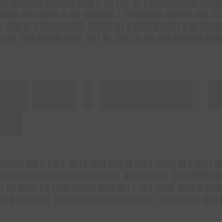
██ ██████▌██████ ███▌▌ ██ ▌█▌ █▌█ █████████▌█████
████ ███ ████ █▌██ ██████▌▌ ████████ ███▌█▌██▌ █▌
▌ ███ █▌█ ██ ██████▌ ███ █▌█ ▌█ █████ ███ ▌█ █▌████
▌██▌ ███ █████ ███▌ ██ ▌█▌ ███▌█▌██ ███ ██████ ███
██ ██▌▌█████▌ 
█▌
█████ ██▌▌ ▌█▌▌ █▌▌▌ ███ ███ █▌██▌▌ ████ █▌█ ██▌▌
█▌██ ████ ██ ██▌██████▌███▌ ████ █▌██▌ ██ ▌██████
▌▌██ ███▌ ▌█ ▌██▌█████ ███▌█▌▌▌ █▌▌ ███▌ ███▌█ ██
█▌█ ███ ███▌ ██▌▌██ ███▌██ ███████▌ ███ █▌██▌ ███