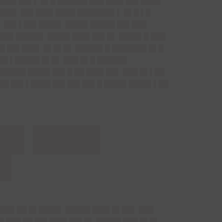
 ███▌██▌▌ █▌█ ██████ ███ ███▌██▌████
███▌ ██▌███▌████ ███████▌▌ █▌█ ▌█
▌ ██▌▌██▌████▌ ████▌█████ ██▌███
███▌█████▌ ████▌███▌██▌█▌ ████▌█ ███
 ██▌███▌ █▌█▌█▌ █████▌█ ███████ █▌█
█ ▌█████ █▌█▌ ███ █▌█ ██████
█████ ████▌██▌█ ██ ███▌██▌ ███ █▌▌██
███ ██▌▌████ ██▌██▌██▌█ ████▌████▌▌██
 █▌████
█▌
███▌██ █▌████▌ █████ ███▌█▌██▌ ███
█ ███ ██ ██▌███▌██▌█▌ █████ ███ █▌█▌