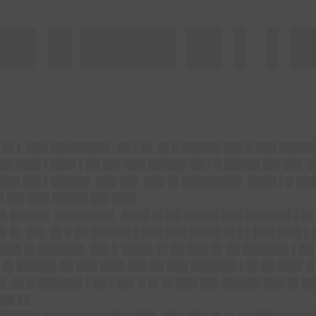
 █▌█ ████ █▌▌ ▌
█▌▌ ███ ████████▌ ██ ▌█▌ █▌█ █████▌██▌█ ███ █████
██ ███▌▌███▌▌██ ██▌███ █████▌██ ▌█ █████ ██▌██▌ █
███ ██▌▌█████▌ ███ ██▌ ███ █▌████████▌ ████ ▌█ ██
█▌██▌███ █████ ██▌███▌
█ █████▌ ████████▌ ████ █▌██ █████ ███ ██████▌▌█▌
█▌█▌ ██▌ █▌█ ██ █████▌▌███ ███ ████▌█▌▌▌███ ███▌▌
███ █▌██████▌ ██▌█ ████▌█▌██ ███ █▌██ ██████▌▌██
 █▌█████▌██ ███ ███▌██▌██ ███ ██████▌▌█▌██ ███▌█ 
█▌ █▌█ ██████▌▌██ ▌██▌█ █▌█▌███ ██▌█████▌███ █▌██
██▌▌▌