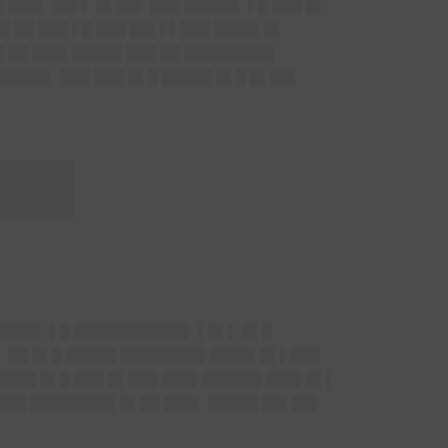
 ███▌ ██▌▌ █▌██▌ ███ █████▌ ▌█ ███ █▌
█ ██ ███ ▌█ ███ ██▌▌▌███ ████▌█▌
█ ██ ███▌█████ ███ ██ █████████
█████▌ ███ ███ █▌█ █████ █▌█ █▌██▌
███
█████▌ ▌█ ███████████▌ ▌█▌▌ █▌█
▌ ██ █▌█ █████ ████████▌████▌█▌▌███
█████ █▌█ ███ █▌███ ███▌██████ ███▌█▌▌
 ███ ████████▌█▌██ ███▌ █████ ██▌██▌