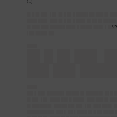
(…)
█▌█ █▌██▌ ▌█▌ █▌█ █▌█ ████▌██ ███ █▌██
████ ███▌ ███ █▌█ █▌█ ███▌█▌██ █▌█████
█▌███ ███ ██████ ███▌█ ████▌███▌ ▌███▌
▌██ ████▌██
████
█▌█ █▌██▌ █
██▌██▌████
████
██▌▌ ██▌ ██████▌ █████ █▌██████▌ █▌█ █
█▌██▌ ▌█▌ ████ ██▌█ ████▌ ███ ███ █▌██
█▌███████▌ █████ ██▌██▌ ▌█▌ ███ ███▌ 
██████████▌ ██▌▌ ██ ▌████ █▌█ ██ ████