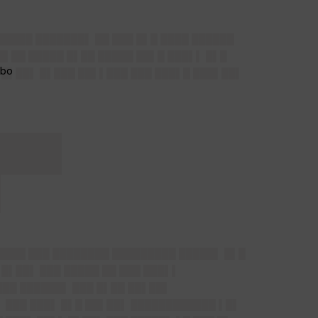
█████ ███████▌ ██ ███ █▌█ ████ ██████
█▌██ █████ █▌██ █████ ██▌█ ███▌▌ █▌█
 █▌██▌ █▌███ ██▌▌███ ███ ███▌█ ███▌██▌
███
█
█████ ███ ████████ █████████ █████▌ █▌█
█▌██▌ ███ █████ ██ ███ ███▌▌
███ ██████▌ ███ █▌██ ██▌██▌
▌ ███ ███▌ █▌█ ██▌██▌ ████████████ ▌█▌