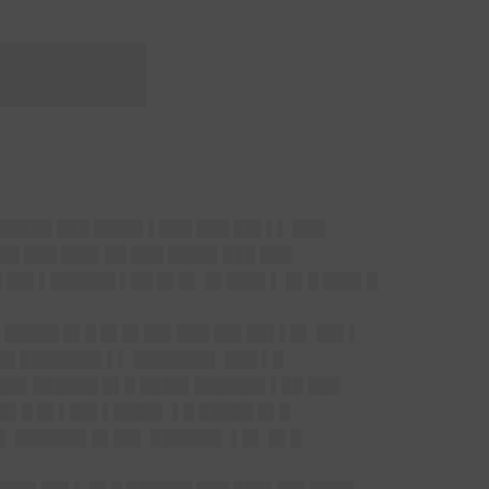
█████
█████ ███ ████▌▌███ ███ ██▌▌▌ ███
██ ███ ███▌██ ███ ████▌███ ███
█ ██▌▌██████ ▌██ █▌█▌ █▌███▌▌ █▌█ ███▌█
 █████ █▌█ █▌█▌██▌███ ██▌██▌▌█▌ ██▌▌
██ ███████▌▌▌ ███████▌ ███ ▌█
 ██▌██████ █▌█ ████▌██████▌▌██ ███
█▌█ █▌▌██▌▌████▌ ▌█ █████ █▌█
▌ ██████▌█▌██▌ ██████▌ ▌█▌ █▌█