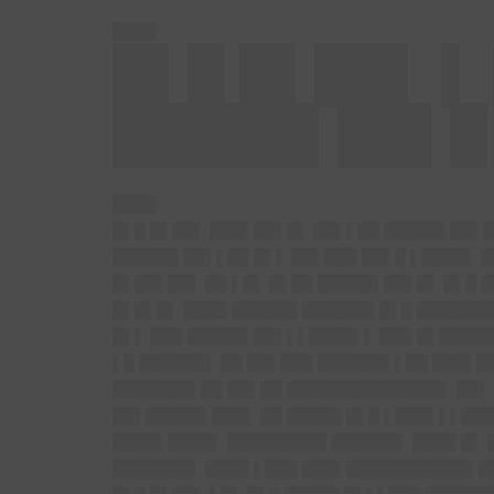
████
█▌█ █▌██▌ ▌
█████▌██▌█
████
█▌█ █▌██▌ ███▌██▌█▌ ██▌▌██ █████▌██▌█ 
██████ ██▌▌██ █▌▌ ██▌███ ██▌█ ▌████▌ █
█▌██▌██▌ ██ ▌█▌ █▌██ █████▌██▌█▌ █▌█ █
█▌█▌█▌ ████ ██████ ██████▌█▌█ ██████
█▌▌ ███ █████▌██▌▌▌████▌▌ ███ █▌█████
▌█ ██████▌ ██ ██▌███ ██████▌▌██ ███▌█
███████▌██ ██▌██ ██████████████▌ ██▌ 
██▌█████▌███▌ ██ █████ █▌█ ▌███▌▌▌███
████▌████▌ █████████ ██████▌ ████ █▌ 
███████▌ ████ ▌███ ███▌███████████▌█