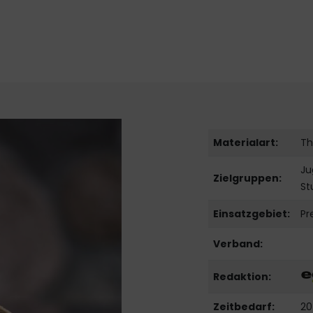
Materialart:
Th
Ju
Zielgruppen:
St
Einsatzgebiet:
Pr
Verband:
Redaktion:
Zeitbedarf:
20