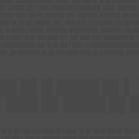
█████▌█ ███████████ ████▌ ███ ███ █▌█▌██ ████████
 ██▌█████▌██▌▌████ ████████ ███████▌███▌ ██████▌
█████ ███▌██▌██ ██████▌██▌ ██████▌ ██████▌██▌██
▌████ █▌██ ██▌█████▌██▌▌███ ███▌█ ██████▌██▌████
▌ █▌████▌▌████▌ ██████▌█████████▌ ██████▌▌██ ███
█▌█ ███ ▌█▌█▌███ ███▌█▌▌ ██▌███▌███ ██████████▌ █
█ ██████████▌██▌ █▌█▌██▌▌███ ▌█ ████████████████
███▌ ██ ███████▌█▌██ ███ ████ ███▌█ ▌█ ██████▌███
██ █▌█ ████ █▌▌
▌███ █▌████ █▌
 █▌█▌█▌▌██▌███ ████ █▌▌███▌ █▌█▌ ██ █▌███ █▌████ 
▌██ ██▌▌ ███ █▌██████ █████ ███ █████ ████████▌ ▌