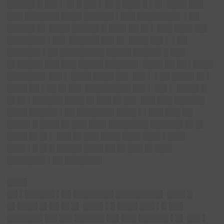
█████▌█ ██▌▌ █▌█ ██▌▌ █▌█ ███▌█ ▌█▌ ████ ███
███ ███████ ████ ██████ ▌███ ████████▌ ▌██
█████▌█▌ ████ █████▌█ ███▌██ █▌▌ ███ ███▌██▌
███████▌▌██▌ ██████ ██▌█▌ ████ ██▌▌ ▌██
██████▌▌██ █████████ █████ █████▌█ ███
█▌█████ ███ ███ █████ ██████▌ ████ ██ ██ ▌████
███████▌ ██▌▌ ████ ████ ██▌ ██▌▌ ▌██ ████▌█▌▌
████ ██ ▌██ █▌██▌ █████████ ██▌▌ ██▌▌ ████▌█
█▌█▌▌██████ ████ █▌███ █▌██▌ ███ ███ ██████
████ █████▌▌██ ███████▌████ ▌▌███ ███ ██
████▌█ ████ █▌███ ███▌████████ ██████▌█▌█▌
████ █▌█▌▌ ███ █▌███ ████ ███▌███▌▌███▌
███▌▌█ █▌█ █████ ████ ██ █▌███ █▌███▌
███████▌▌██ ███████▌
████
██ ▌██████ ▌██ ████████ █████████▌ ███▌█
█▌████ █▌██ █▌█▌ ████ ▌█ ████ ███ ▌█ ███
███████ ██▌██▌██████ ██▌███ ██████ ▌█▌ ██▌▌