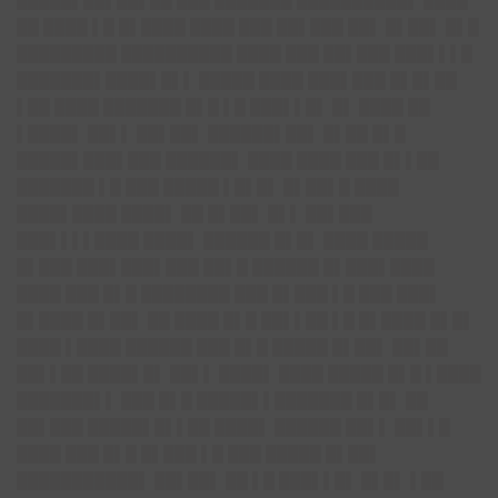
█████▌██▌██▌██ ███ ███████ ██████████▌ ████
██ ████ ▌█ █▌████ ████ ███ ██▌███ ██▌ █▌██▌ █▌█
█████████ ██████████ ████ ███ ██▌███ ███▌▌▌█
███████▌████▌█▌▌ █████ ████ ███▌███ █▌█▌██
▌██ ████ ███████ █▌█ ▌█ ███▌▌█▌ █▌ ████ ██
▌████▌ ██▌▌ ██▌██▌ ██████▌██▌ █▌██ █▌█
█████▌███▌███ ██████▌ ████ ████ ███ █▌▌██
███████ ▌█ ███ █████ ▌█▌█▌ █▌██▌█ ████
████▌████ ████▌ ██ █▌██▌ █▌▌ ██▌███
███▌▌▌▌████ ████▌ ██████ █▌█▌ ████ █████
█▌███ ███▌███▌███ ██▌█ ██████ █▌███▌████
████ ███ █▌█ ████████ ███ █▌███ ▌█ ███ ███▌
█▌████ █▌██▌ ██ ████ █▌█ ██▌▌██ ▌█ █▌████ █▌█▌
████ ▌████ ██████ ███ █▌█ █████ █▌██▌ ██▌██
██▌▌██ ████▌█▌ ██▌▌ ████▌ ████ █████ █▌█ ▌████
███████▌▌ ███ █▌█ █████▌▌███████ █▌█▌ ██
██▌███ █████▌█▌▌██ ████▌ ██████ ██▌▌ ██▌▌█
████ ███ █▌█ █▌███ ▌█ ███ █████ █▌██▌
███████████▌ ██▌██▌ ██ ▌█ ███▌▌█▌ █▌█▌ ▌██