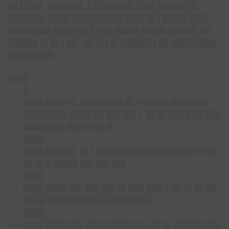
██ ▌▌██▌ ███ ███▌ ▌█ ██████▌▌▌██ ███ ██▌█
███████▌████ ██████████ ████ █▌▌███ █▌███▌
█▌██ ████ ████ ██▌█ ███ ████▌█████ █████▌ ██
██████ █▌█▌▌██▌ ██ █▌▌█▌██████ ▌██ █████████
██ ██████▌
████
█
████ ████ █▌ ███ █████ █▌█ █████ ███ ████
████████▌ ████ ██ ███ ██▌▌ ██ █▌███ ███▌███
████████ ███▌▌██▌█
████
████ ████ █▌ █▌▌ ██▌████ ████████ ███▌▌██▌
██ █▌█ █████ ██▌██▌███
████
████ ████ ██▌ ██▌███ █▌███ ███▌▌██ █▌██ ██
██▌█▌██████▌██▌██ ██████▌█
████
████ ████ ██▌ ███ █▌███ █▌█ ▌█▌█▌ █████ ███