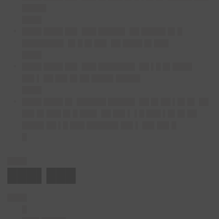
█████
████
████ ████ ██▌ ███ █████▌ ██ █████ █▌█
████████▌ █▌█ █▌██▌ ██ ████ █▌███
████
████ ████ ██▌ ███ ███████▌ ██ ▌█ █▌████
██▌▌ ██ ██▌█▌██ ████▌█████
████
████ ████ █▌ ██████ █████▌ ██ █▌██ ▌█▌█▌ ██
██▌█▌███ █▌█ ███▌ ██ ██▌▌ ▌█ ███ ▌█▌█▌██
████▌██ ▌█ ███ ██████▌██▌▌ ██▌██▌█
█
████
███▌███
████
█