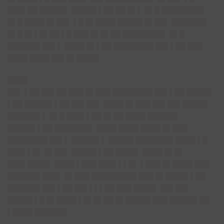
███▌██ █████▌ █████ ▌██ ██ █▌▌ █▌█ ████████▌
█▌█ ████ █▌██▌ ▌█ █▌████ █████ █▌██▌ ███████
█▌█ █▌▌█▌██ ▌█ ███ █▌█▌██ ████████▌ █▌█
██████▌██▌▌ ████ █▌▌██ ████████ ██▌▌██ ███
████ ████ ██▌█▌████▌
████
██▌ ▌██ ██▌██ ███ █▌███ ████████ ██▌▌██ █████
▌██ █████▌▌██ ██▌██▌ ████ █▌███ ██▌██▌█████
██████▌▌ █▌█ ███▌▌██ █▌██ ████ ██████
█████▌▌██ ███████▌ ████ ████ ████ █▌███
████████ ██▌▌ █████▌▌ █████ ███████▌████ ▌█
███▌▌█▌ █▌██▌ █████ ▌██ ████▌ ████ █▌█▌
███▌████▌ ████ ▌███ ███▌▌▌█▌ ▌███ █▌████ ███
██████▌███▌ █▌███ █████████ ███ █▌████▌▌██
██████▌██▌▌██ ██▌▌▌▌██ ███ ████▌ ██▌██▌
█████ ▌█ █▌████ ▌█▌█▌██ █▌█████ ███ █████▌██
▌████ ██████▌