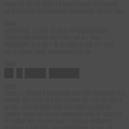
████▌██ ██▌██ ███▌▌▌█ ████ █████▌██ ██████▌
██ █▌█ ███ █▌███ ███████ █████████▌ ██ ██▌▌██▌
████
█████ ███▌ █▌███▌ █▌██ █▌██ ████ ████ ██
██████ ███ █████▌██▌█ ██▌▌██ █▌▌ ███
████████▌ █▌█ ██▌▌ █▌██ ████ █▌██▌ █▌▌ ███
██▌█ ▌████▌ ███▌ █████████ ██▌▌█▌
████
█▌█ ███▌█████
████
████▌▌ ▌█████▌█ ███ █████ ███ ███ ████ ███▌▌▌█
█████▌ ██ ▌████ █▌█ ██ ▌█ ████ ██▌ ▌██ ██▌██ ▌█
█▌██▌▌ █▌█ ██ ████ ███▌ ███ ████ ▌█ ███▌██
█████▌ ████ ▌██ ██▌██ ████████ ███▌█▌ ████ ▌█
█▌▌ ████ ███ ██▌███ ███▌▌▌█ ████ ████████
█▌████ ▌█ ███ ███▌ ██▌█████████▌ █▌██▌ ▌█