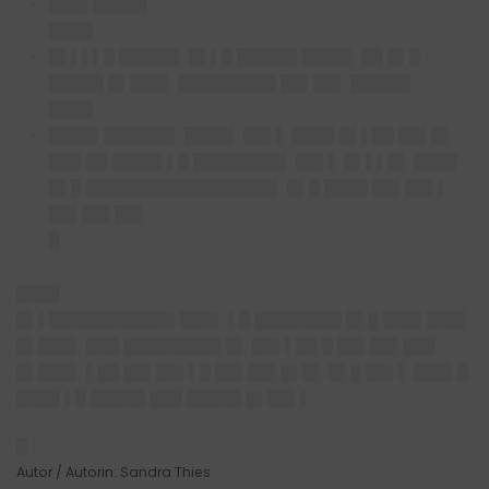
███▌█████
████
█▌▌▌▌█ █████▌ █▌▌█ █████▌████▌ ██ █▌█
█████ █▌███▌ █████████ ██▌██▌ █████▌
████
████▌██████▌ ████▌ ██▌▌ ████ █▌▌██ ██▌█▌
███ ██ ████▌▌█ ████████▌ ██▌▌ █▌▌▌█▌ ████
█▌█ █████████████████▌ █▌█ ████ ██▌██▌▌
██▌██▌██▌
█
████
█▌▌███████████▌███▌
▌█ ████████ █▌█ ███▌███▌
█▌███▌ ███ █████████ █▌ ██▌▌██ █ ██▌██▌███
█▌███▌ ▌██ ██▌██▌▌█ ██▌██▌█▌█▌ █▌█ ██▌▌ ███▌█
████ ▌█ █████ ███ █████ █▌██▌▌
█
Autor / Autorin: Sandra Thies