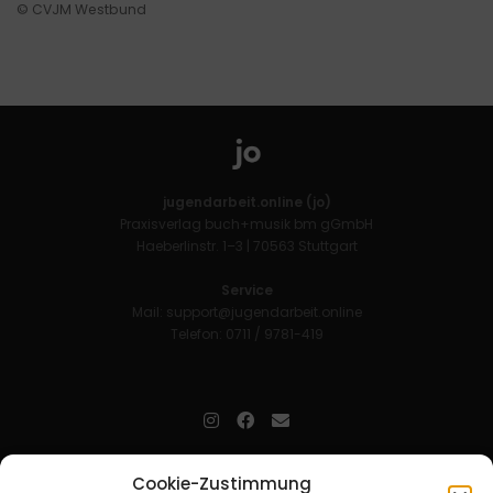
© CVJM Westbund
jugendarbeit.online (jo)
Praxisverlag buch+musik bm gGmbH
Haeberlinstr. 1–3 | 70563 Stuttgart
Service
Mail:
support@jugendarbeit.online
Telefon: 0711 / 9781-419
jugendarbeit.online
- kurz jo - ist der Online-Materialpool für
Cookie-Zustimmung
Mitarbeitende in der christlichen Kinder-, Jugend- und jungen