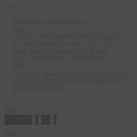
████
█
████▌████ █▌████ ███ ██▌██
████
█████▌▌ ▌█ ███▌██▌███▌██ ███ █▌███▌██
█▌▌█ █▌████████▌██▌ █▌█ ▌██ █▌▌ ██▌▌ ▌█
████▌█████ ██▌██▌ ███ █▌██ ██ ████
███▌▌▌██ ████ ████▌▌██ ████▌████
████
█████▌██▌ ████▌████▌ ██▌███ █████▌██▌██
████▌ ▌██▌ ██ ██▌▌ █▌██▌ █▌█ █████ ▌▌███
██▌▌██ ██████▌█▌█
█
████
████▌▌█▌▌
████