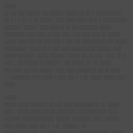
████
█▌██ ██▌████▌ ██ ████ ▌████ ██ █▌█ ████████▌
█▌█ ▌█ █▌▌▌█▌████▌ ███ ███ ███ ▌█ █▌█ ████████
█████▌ ████▌ ███ ███ █▌█▌██ ██████▌████
███████ ███ ███ █▌██▌ ██▌▌██ ███ ███ █▌████
████ ███ ███ █▌███ ██▌▌██▌██ ████████ ██▌████
███████▌ ████ █▌█ ██▌███ ████████ █████ ███
████ █████▌ ████ █████ ▌██ █▌██ █▌██▌▌██▌ █▌█
██▌▌ ██ ████▌█ █████▌▌██ ████▌█▌ █▌████
██▌███ ██ ██▌████▌ ███ ███ ███████ ██ █▌███
▌▌███████ ███ ███▌▌███ ██▌▌ ▌█▌ ████ ████ ██▌▌
███▌
████
████ ████ █████ ▌██ ██ ███ ██████▌█▌█▌ ████
██▌▌ ████ ███ ███ █▌███ ██▌▌█ ████████ █▌█
█████▌██████████▌ ████▌ ██████▌██▌▌████▌
███ ████▌███ ██▌▌ ▌█▌ █████ ▌█▌