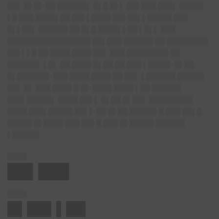
██▌ █▌█▌ ██ ██████▌ █▌█ █▌▌ ██▌███ ███▌ █████
▌█ ███ ████▌██ ██▌▌████ ██▌██▌▌█████ ███
█▌▌██▌ ██████ ██ █▌█ ████▌▌██ ▌█▌▌ ███
█████████████████ ██▌███ ██████ ██ ████████▌
██▌▌▌█ ██ ████ ████ ██▌ ███ ████████▌██
██████▌ ▌█▌ ██ ████ █▌██ ██ ███ ▌████▌ █▌██
█▌██████▌ ███ ████ ████ ██ ██▌ ▌██████ █████▌
██▌ █▌ ███ ████ █ █▌ ████ ████ ▌██ ██████
███▌█████▌ ████ ██▌▌ █▌██ █▌██▌ █████████
████ ███▌█████ ██▌▌ ██ █▌██ █████▌█ ███ ██▌█
█████ █▌████ ███ ██▌█ ███ █▌█████ ██████
▌█████▌
████
██▌███
████
█▌██▌▌██