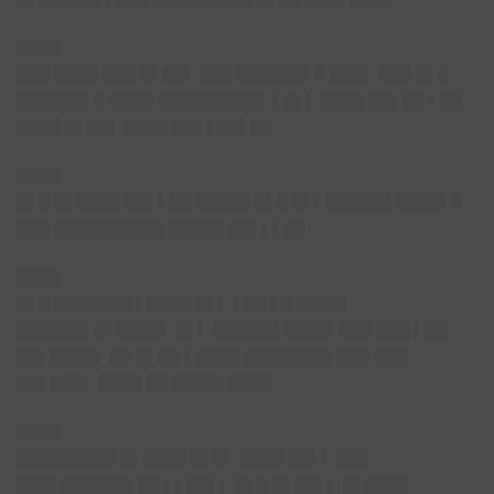
████
███ ████ ███ █▌██▌ ███ ██████▌█ ███▌ ███ █▌█
██████▌█ ████ █████████▌ ▌█▌▌ ████ ██▌██ ▌██
████ █▌██▌ ████ ██▌▌██▌██
████
█▌█ █▌████ ██▌▌██ █████ █▌█ █▌▌██████ ████▌█
███ ██████████ █████ ██▌▌▌██
████
█▌█ ███████ ▌████ █▌▌ ▌██ ▌█ ████▌
██████▌█▌████▌ █▌▌ ██████ ████▌███ ███ ▌██
██▌████▌ ██ █▌██ ▌████ ████████ ███ ███
██▌███▌ ████ ██ ████▌████
████
█████████ █▌████ █▌█▌ ████ ██▌▌ ███
███▌██████▌██ ▌▌██▌▌ █▌█ █▌██▌▌ █▌████