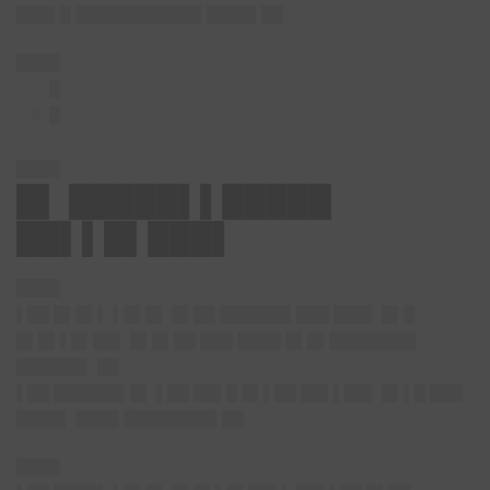
███▌█ ███████████▌████▌██
████
█
█
████
█▌ █████▌▌█████
██▌▌█▌███▌
████
▌██ █▌█▌▌ ▌█▌█▌ █▌██ ██████▌███ ███▌ █▌█
█▌█▌▌█▌██▌ █▌█▌██ ███ ████ █▌█▌████████
██████▌ ██
▌██ ██████▌█▌ ▌██ ██▌█ █▌▌██ ██▌▌██▌ █▌▌█ ███
████▌ ████ ████████▌██
████