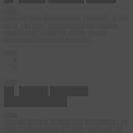
████
███ █▌██ ████▌████ ████████▌ ▌█████ █▌▌ █▌███
██▌█▌▌ █▌▌█ ██▌▌█████████ ███ ███ █████▌█
████ ███████ █▌██ █▌██▌ ██▌██▌ ███▌██▌
███████ ███ ███████ ███▌██▌████
████
█
█
████
█▌ ████▌██████
██████████
████
████ ███ █████ █▌██ ████▌████ ██████████▌▌ ██
████ ██████████████ ███ ████▌▌████▌▌██ ███