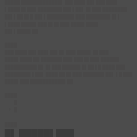
█████ █████████████▌ ██▌███▌██▌███ ███▌
▌████ █▌███ ████████ ██▌▌██▌ █▌███ ████████
██▌▌██ █▌█ ██▌▌█████████ ███ ████████ █▌▌
▌████ █████ ███ █▌█▌███ ████▌████
██▌▌████▌██
████
███ ████ ██▌███▌██▌█▌ ███ ████▌ █▌███
████▌████ ██ ███████ ███ ███ █▌███ ██████
██████████▌█▌ █▌███ ██████ █▌██ ▌█ ████ ███
████████▌▌██▌ ████ ██ █▌███ ███████ ██▌ ▌█ ███
████▌███ ███████████▌██
████
█
█
████
█▌ █████▌███