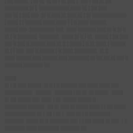
▌██ ████▌ ▌█▌█▌ █▌█▌▌█▌██▌▌ ██▌▌██ █▌██
████████ █▌▌ ██████████ ███▌█▌▌██ ███
██▌█▌▌██▌██▌ █▌█ ███ █▌███ █▌▌█▌███████████▌
▌███▌▌▌█████▌████ ███▌▌▌█ ███▌█████▌
████▌██▌ ████████▌██▌ ███▌██████ ███ █▌█ █▌█
█▌▌█ ██████▌ ██████▌ ████ █▌█ ▌█▌ ████▌▌██ ███
██▌█ ██▌█ █████ ███ █▌█ ▌████ ▌█ █▌███▌▌█████
█▌▌▌██▌ ██▌█ █████ ▌█ ███▌███████▌ █▌█
███▌█████ ███ █████ ███ ███████ █▌██ ██ █▌██▌█
██████ ██████▌██
████
█▌▌█ ███ ████▌ █▌█ ▌█ █████▌██▌███▌███▌██▌
█████████▌ █████▌ ██████ ▌█▌█▌ █▌████▌ ████
█▌██ ████▌██▌███▌▌█▌ ████▌████▌█
███████▌█████▌ ██ █▌███ █▌████ ███▌▌▌██ ████
██████████▌█▌▌██ ▌█▌▌ ███ █▌▌█ ███████
██████▌ ████ █▌█ ██████▌██▌▌▌██ ████ █▌██▌ ▌█
███████ ███▌███████ ██████▌██