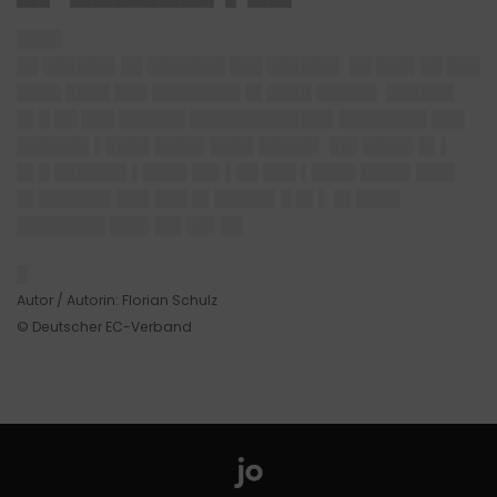
████
██ ██████▌██ ███████ ███ ██████▌ ██ ███▌██ ███
████ ████ ███ ████████ █▌████ █████▌ ██████
█▌█ ██ ███ ██████ █████████████ ████████ ███
██████▌▌████ ████▌████ █████▌ ██▌████▌█▌▌
█▌█ ██████▌▌████ ██▌▌██ ███ ▌████ ████▌███▌
█▌██████▌███ ███ █▌█████▌█ █▌▌ █▌████
████████ ███▌██▌██▌██
█
Autor / Autorin: Florian Schulz
© Deutscher EC-Verband