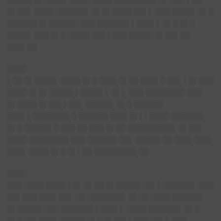
█▌██▌ ████ ██████▌ █▌█▌████ ██▌▌ ███ ████▌ █▌█
██████ █▌██████ ███ ██████▌▌███▌▌ █▌█ █▌█
████▌ ███ █▌█ ████▌██▌▌███ █████ █▌██▌██
███▌██
████
▌██ █▌████▌ ████ █▌█ ███▌█▌██ ███▌█ ██▌ ▌█▌███
████ █▌█▌ ████▌▌████▌▌ █▌▌ ███ ████████ ███
█▌████ █▌██▌▌██▌ █████▌ █▌█ ██████
███▌▌███████▌█ ██████ ███▌█▌▌▌████ ██████▌
█▌█ █████▌█ ███ ██ ███ █▌██ █████████▌ █▌██▌
████ ████████ ███ ██████ ██▌ █████ ██ ███▌███▌
███▌ ████ █▌█ █▌▌██ ████████▌██
████
███ ████ ████ ▌█▌ █▌██ █▌█████ ██▌▌██████▌ ███
██▌███ ███▌██▌ ██ ███████▌ █▌██ ████ ██████
█▌█████ ███ ██████▌▌███▌▌ ████ ██████▌ █▌█
█▌█ ██▌███▌ █████ █▌█ █▌██▌▌███ ██▌▌ ███