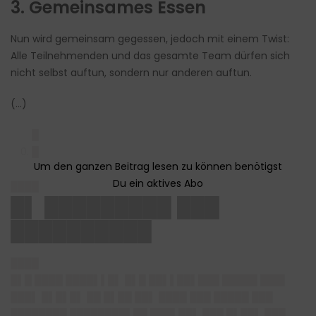
3. Gemeinsames Essen
Nun wird gemeinsam gegessen, jedoch mit einem Twist:
Alle Teilnehmenden und das gesamte Team dürfen sich
nicht selbst auftun, sondern nur anderen auftun.
(…)
█
█
████
█▌ █████████ ███
██████████
████
█▌█ ████ ████▌▌█▌ █▌█ ██▌▌██▌███ █████ ███▌
███▌ █▌█▌█▌ ██ █▌██ ██▌ ████ ███ █████ ███
████████ ████████▌██ ███▌██▌ ███ █▌██▌ ███