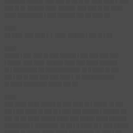
███████ █████▌ ███ ███ █▌██ █▌█▌ ███▌███▌▌ ███
███ █▌█▌ █████▌███▌ █████▌ ███ ███ █▌██ ████
████ ████████▌▌███ ██████ ██▌██ ███▌██
████
██ ███▌ ███ ███▌▌ ▌ ███▌ █████▌▌██▌█▌▌██
████
█████ ▌██▌ ███ █▌███ █████▌▌██▌███ ███ ███
▌████▌ ███ ███▌ █████▌███▌███ ████ ██████
█▌▌████████ ██ ███████████▌ █▌█ ████ █▌██▌
██▌▌██ █▌███ ███ ███ ███▌▌ █▌███████████
█▌████ ████████ ████▌██▌██
████
███ ████ ████ █████ █▌███ ███▌█▌▌████▌ █▌██▌
██▌▌██▌████ █▌██▌█▌▌███ ███ █████▌▌█████▌██
██▌ █▌██ ████ █████ ████ ███ █████ ████ ██████
████████▌▌ ███████▌ █▌██ ▌█ ████ █▌▌ ███ █████
█████ █▌████▌ ████ ████ ████████▌█▌ ███ ▌██