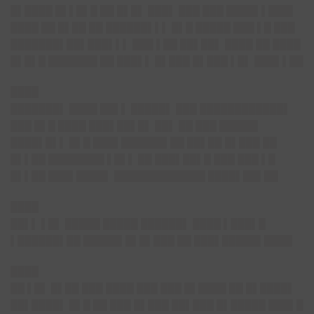
█▌████ █▌▌█▌█ ██ █▌█▌ ███▌ ███ ███ ████▌▌███▌
████ ██ █▌██ ██ ██████▌▌▌ █▌█ █████ ███ ▌█ ███
███████▌██▌███▌▌▌ ███ ▌██ ██▌██▌ ████ ██ ████
█▌█▌█ ███████ ██ ███▌▌ █▌███ █▌███ ▌█▌ ███▌▌██
████
███████▌ ████ ██▌▌ █████▌ ███ ████████████▌
███ █▌█ ████ ███▌██▌█▌ ██▌ ██ ███ █████▌
████▌█▌▌ █▌█ ███▌██████▌██ ██▌██ █▌███ ██
█▌▌██ ████████ ▌█▌▌ ██ ███▌██▌█ ███ ███ ▌█
█▌▌██ ███▌████▌ █████████████ ████▌██▌██
████
██▌▌ ▌█▌ █████ █████ ██████▌ ████ ▌███▌█
▌██████▌██ █████▌█▌█▌███ ██ ███▌█████▌████
████
██ ▌█▌ █▌██ ███ ████ ███ ███ █▌████ ██ █▌████▌
██▌████▌ █▌█ ██ ███ █▌███ ██▌███ █▌█████ ███▌█