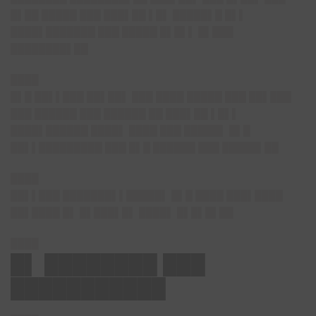
█▌██ █████ ███ ███▌██ ▌█▌ █████▌█ █▌▌
████▌███████ ███ █████ █▌█▌▌ █▌███
████████▌██
████
█▌█ ██▌▌███ ██▌██▌ ███ ████ █████ ███ ██▌███
███ ██████ ███ ██████ ██ ███▌██ ▌█▌▌
████▌██████ ████▌ ████ ███ █████▌ █▌█
██▌▌█████████ ███ █▌█ ██████ ███ █████▌██
████
██▌▌███ ███████▌▌█████▌ █▌█ ████ ███▌████
██▌████ █▌ █▌███▌█▌ ████▌ █▌█▌█▌██
████
█▌ ████████ ███
███████████