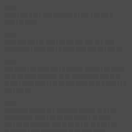
████
████ ▌██▌█ █▌▌ ███ ██████▌█ ▌██▌ ▌██ ██▌█
███▌▌█▌████
████
████ ███ ██▌▌█▌ ███ ▌██ ██▌██▌ ██▌ █▌▌ ███
████████▌▌████ ██▌▌█ ████ ███▌███ ██ ▌██▌██
████
███ ████ ▌██ ████ ██▌▌█ █████▌ █████ ▌██ ████▌
██ █▌██ ████ ██████▌ █▌█▌ █████████ ███ █▌█▌
█▌██▌▌████ ███▌▌▌█▌██ ███ ████ ██ █▌█ ███▌▌▌█
██▌▌██▌██
████
████████ █████▌█▌▌ ███████ █████▌ █▌█ ▌██
█████████▌ ███▌▌██ ██ ███ ████▌▌ █▌████
██▌▌██ ██ ██████▌ ███ █▌██ █▌▌█▌ █▌█ ██ ▌██
█▌█████▌▌███ █████████ █▌██ ███▌████