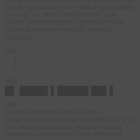
█████▌▌ ██ ███████ █▌█ █▌█ ███▌█▌██ ████████▌
█▌█ █▌██▌ █▌▌ ███ █▌█████ ███▌███▌ █▌██▌
██▌███▌ ███ ███ ███████▌▌ ███ ███ █▌███ ██▌
███ ██▌██ ███████ █▌█████ █▌▌ ███████
██▌▌██▌██
████
█
█
████
█▌ ████▌▌█████ ██▌▌
████
█▌█ ██▌▌█████████ ██████ ███ ███
█████▌███████ ██████ ████ ███████████▌▌ █▌██
█▌██ █████ ███████████▌ ▌█ ███ █▌█ ██████
████████ ▌█ ▌████ ████▌█ ▌█ ███ █████████