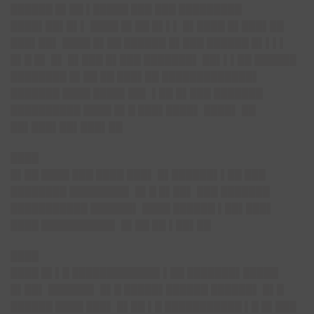
██████ █▌██ ▌█████ ███ ███ █████████
████▌██▌█▌▌ ████ █▌██ █▌▌▌ █▌████ █▌███▌██
███▌██▌ ████ █▌██ ██████ █▌███ ██████ █▌▌▌▌
█▌█ █▌ █▌ █▌███ █▌███ ███████▌ ██▌▌▌██ ██████
████████ █▌██ ██ ███▌██ █████████████▌
███████ ████ ████▌██▌ ▌██ █▌███ ███████
██████████ ████ █▌█ ███▌████▌ ████▌ ██
██▌███▌██▌███▌██
████
█▌██ ████ ███ ████ ███▌ █▌██████▌▌██ ███
████████ ████████▌ █▌█ █▌██▌ ███ ███████
███████████ ██████▌ ████ ██████ ▌██▌███▌
████ ██████████▌ █▌██ ██ ▌██▌██
████
████ █▌▌█ ████████████▌▌██ ███████▌█████
█▌██▌ ██████▌ █▌█ █████▌██████ ██████▌ █▌█
██████ ████ ███▌ █▌██ ▌█ ███████████ ▌█ █▌███