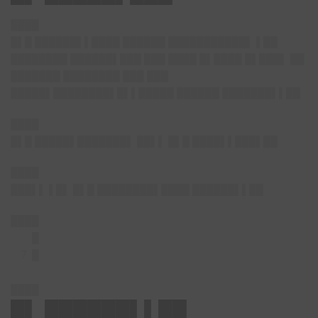
████
█▌█ ██████▌▌████ ██████ ███████████▌ ▌██
████████ ██████▌███ ███ ████ █▌████ █▌███▌ ██
███████ ████████ ███ ███
█████▌████████▌█▌▌█████ ██████ ███████▌▌██
████
█▌█ █████▌███████▌ ██▌▌ █▌█ ████▌▌███▌██
████
███▌▌ ▌█▌ █▌█ ████████▌████ ██████▌▌██
████
█
█
████
█▌ ██████▌▌██