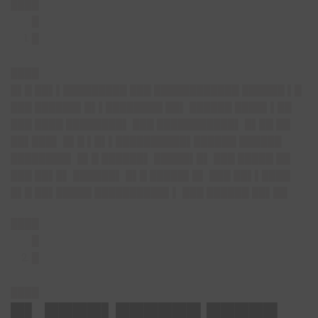
████
█
█
████
█▌█ ██▌▌█████████ ███ ████████████ ██████ ▌█
███ ██████▌█▌▌████████ ██▌ ██████ ████▌▌██
███ ████ ████████▌ ███ ███████████▌ █▌██ ██
██▌███▌ █▌█ ▌█▌▌██████████▌██████ ██████
████████▌ █▌█ ██████▌ █████▌█▌ ███ █████ ██
███ ██▌█▌ ██████▌ █▌█ █████▌█▌ ███ ██▌▌████
█▌█ ██▌█████ ██████████▌▌ ███ ██████ ██▌██
████
█
█
████
█▌ ████▌██████ █████