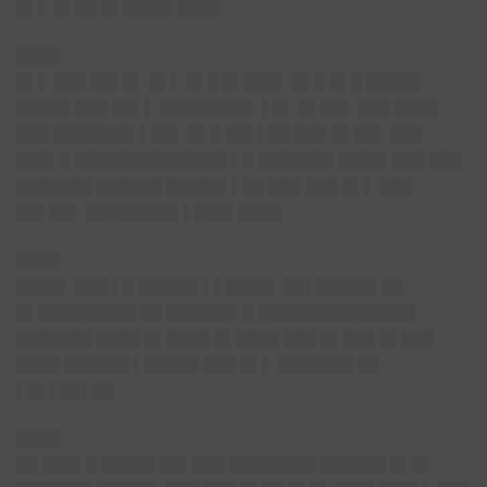
█▌▌ █▌██ █▌████▌████
████
█▌▌ ███ ██▌█▌ █▌▌ █▌█ █▌███▌ █▌█ █▌█ █████
█████ ███ ██▌▌ ████████▌ ▌█▌ █▌██▌ ███ ████
███ ███████▌▌██▌ █▌█ ██▌▌██ ███ █▌██▌ ███
███▌█ ██████████████ ▌█ ███████ ████▌███ ███
███████ ██████ █████▌▌██ ███ ███ █▌▌ ███
██▌██▌ ████████▌▌███▌████
████
████▌ ███ ▌█ █████▌▌▌████▌ ██▌█████▌██
█▌█████████ ██ ██████▌█ ██████████████▌
███████ ████ █▌████ █▌████ ███ █▌███ █▌███
████ ██████ ▌█████ ███ █▌▌ ███████ ██
▌█▌▌██▌██
████
██ ███▌█ █████ ██▌███ ████████ ██████ █▌█▌