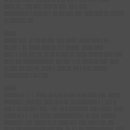
███▌█▌▌██▌██▌ ███ █▌██▌ ███ ███
████████▌▌███ █▌▌ █▌██ ██▌██▌ ███ ███ █▌█████
█▌█████▌██
████
████▌██▌ █▌██ █▌██▌ ██▌███▌ ████ ███ ▌█▌
█▌██▌▌█▌ ████ ███ █▌▌▌▌████▌ ████ ███
██▌▌▌███ ██▌█▌ █▌█▌█ ███ █▌████ █████ ███ ███
█▌▌▌██ ██████████▌ ██ ██▌▌▌█ ████ █▌██▌ ███
█▌██▌██ ██▌█▌ ███▌▌ ███ █▌██ ▌█ █▌█████
████████▌▌█▌▌██
████
█████ █▌▌▌▌ ████ █▌█ █▌█ ██▌█ █████▌██▌ ████
██████ ▌█████▌ ███ █▌█ █▌█████████▌▌▌██▌█
██▌▌ █▌██ ██ ▌██▌ ▌█▌ █▌█ ██████▌██▌▌███▌ ███
████ █▌▌▌ ▌██ ████ ██████████▌ █▌██▌ █████
██████▌██▌ ████ █▌█ ████ ██▌██▌ ███ ▌█▌ ██
█▌█▌██ ████████ ██▌██▌ █▌█ ▌██ █████████▌ ███