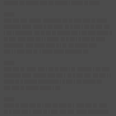
█████▌██ █████ ███ ██ █████ ▌████▌█▌████
████
███ ██▌██▌ ████▌ ███████ ██ █▌███ ███ █▌████
██████▌███▌ ███▌█ ██ ███▌ █▌█ ██▌▌██ █▌██▌ ██
▌██ ▌██████▌ ██ █▌██ █▌█████ ██▌▌██ ███ ████▌█
█▌██▌ ███ ███ ██ ▌▌████▌ █▌█ ██ ▌█ ███ █▌███▌
███████▌ ███ ████ ███▌█ ▌█▌ ██ █████ ███
██▌▌▌███ ██▌█▌ ▌████ ████ ██████▌██
████
███ ██▌█▌ ███▌ ██▌▌██ █▌███ ▌█▌ █████▌▌██ ███
██████▌███▌ █████ ███ ██▌▌ █▌█ ██▌██▌ ██ ██▌▌▌
████ █▌█ █████ ████████ ▌█ ██▌▌██ █████ ██
██▌███ █▌█████ ████▌▌██
████
████ █▌███ ██▌█▌▌██▌██ ███ █▌▌ ███ ██▌█▌ ███
█▌█ ███ ██▌▌ ███▌█▌▌██▌ ██▌██▌ ████ ████████