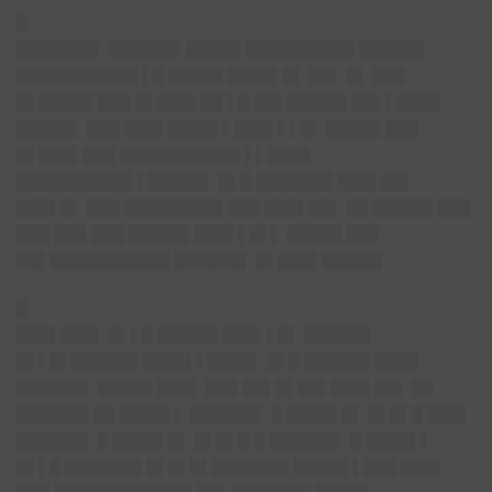
█
███████▌
██████▌█████ ██████████ ██████
███████████ ▌█ █████ ████▌█▌ ██▌ █▌ ███
█▌█████ ███ █▌███▌██ ▌█ ██▌█████▌██▌▌████
█████▌ ███ ███▌████▌▌███▌▌▌█▌ █████ ███
█▌███▌███ ███████████ ▌▌████
██████████▌▌█████▌ █▌█ ███████ ███▌██▌
███▌█▌ ███ █████████ ███ ███▌██▌ ██ █████▌███
███ ███ ███ █████▌███▌▌█▌▌ █████ ███
██▌███████████ ██████▌ █▌███▌█████▌
█
███▌███▌
█▌▌█ █████▌███▌▌█▌ ██████
█▌▌█▌██████ ████▌▌████▌ █▌█ ██████ ████
██████▌ █████ ███▌ ███ ██▌█▌██▌███▌██▌ ██
██████▌██ ████▌▌ ██████▌ █ ████▌█▌ █▌█▌█ ███▌
██████▌ █ ████▌█▌ █▌█▌█ █ ██████▌ █ ████▌▌
█▌▌█ ███████ █▌█▌█▌███████ █████ ▌███ ███▌