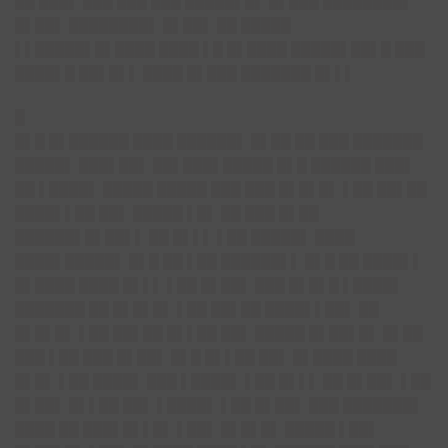
██ ███▌ ███ ███ ███ █████▌█▌ █▌███ ████████▌
█▌██▌ ████████▌ █▌██▌ ██ █████
▌▌█████▌█▌████ ████ ▌█ █▌████ █████▌██▌█ ███
████▌█ ██▌█▌▌ ████ █▌███ ███████ █▌▌▌
█
█▌█ █▌██████ ████ ██████▌ █▌██ ██ ███ ███████
█████▌ ███▌██▌ ██▌███▌█████ █▌█ ██████ ███▌
██ ▌████▌ █████ █████ ███ ███ █▌█▌█▌ ▌██ ██▌██
████▌▌██ ██▌ █████ ▌█▌ ██ ███ █▌██
██████▌█▌██▌▌ ██ █▌▌▌ ▌██ █████▌ ████
████▌█████▌ █▌█ ██ ▌██ ██████▌▌ █▌█ ██ ████▌▌
█▌████ ████ █▌▌▌ ▌██ █▌██▌ ███ █▌█▌█ ▌████▌
███████ ██ █▌█▌█▌ ▌██ ██▌██ ████▌▌██▌ ██
█▌█▌█▌ ▌██ ██▌██ █▌▌██ ██▌ █████ █▌██▌█▌ █▌██
███ ▌██ ███ █▌██▌ █▌█ █▌▌██ ██▌ █▌████ ████
█▌█▌ ▌██ ████▌ ███ ▌████▌ ▌██ █▌▌▌ ██ █▌██▌ ▌██
█▌██▌ █▌▌██ ██▌ ▌████▌ ▌██ █▌██▌ ███ ███████▌
████ ██ ███▌█▌▌█▌ ▌██▌ █▌█▌█▌ █████ ▌██▌