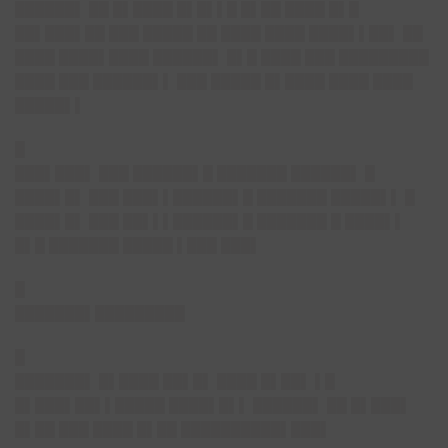
██████▌ ██ █▌████ █▌█▌▌█ █▌██ ████ █▌█
██▌███▌██ ███ █████ ██ ████ ████ ████▌▌██▌ ██
████ ████▌████ ██████▌ █▌█ ████ ███ █████████
████ ███ ██████▌▌ ███ █████ █▌████ ████ ████
█████▌▌
█
███▌███▌
███ ██████▌█ ███████ ██████▌ █
████▌█▌ ███ ███▌▌██████▌█ ███████ █████▌▌ █
████▌█▌ ███ ██▌▌▌██████▌█ ███████ █ ████▌▌
█▌█ ███████ █████ ▌███ ███▌
█
███████▌█████████
█
███████▌
█▌████ ██▌█▌ ████ █▌██▌ ▌█
█▌███▌██▌▌█████ ████▌█▌▌ ██████▌ ██ █▌███▌
█▌██ ███ ████ █▌██ ██████████▌███▌