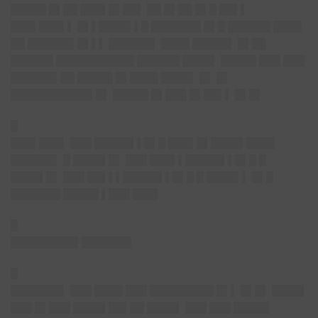
█████ █▌██ ███▌█▌██▌ ██ █▌██ █▌█ ██▌▌
███▌███▌▌ █▌▌████▌▌█ ███████ █▌█ ██████ ████
██ ██████▌█▌▌▌ ██████▌ ████ █████▌ █▌██
██████ ███████████ ██████ ████▌ █████ ███ ███
██████▌██ █████ █▌████ ████▌ █▌ █▌
███████████▌█▌ █████ █▌███ █▌██▌▌ █▌█▌
█
███▌███▌
███ █████▌▌█▌█ ███▌█▌████▌████
██████▌ █ ████▌█▌ ███ ███▌▌█████▌▌█▌█ █
████▌█▌ ███ ██▌▌▌█████▌▌█▌█ █ ████▌▌ █▌█
███████ █████ ▌███ ███▌
█
█████████▌███████
█
███████▌
███ ████ ███ █████████ █▌▌ █▌█▌ ████▌
███ █▌███ ████▌██▌██ ████▌ ███ ███ █████