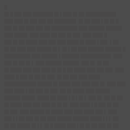
█
█▌█ ██▌███ ███████ █▌▌███ █▌██ ██████████▌
███ ███ █▌██▌██▌██ ███████▌ █▌██ ███ ▌█▌█▌█
██▌█▌██ ███ ██▌██ █████████ ███ █████▌█████▌
███ ████▌ ███ ███▌██ ██▌█▌██▌ ███ ███▌█
██▌█▌██ ████ ███ ██▌███ ████ █▌███▌▌██▌ ▌██
█▌██ ███ ███ █████ █▌▌ █▌▌██ ███ █████▌█████▌█
█████████ ███ █████▌▌██████ ██████████▌ ███
██▌█▌██ █▌▌ ███ █████▌█████▌ ██▌█▌ █▌██
█▌████ ███ ██▌███ █▌█▌█ ██ ████ ███ ██▌██▌ ███
███▌█ ██▌█▌██ █▌██▌ █▌██ ██▌███ ████
███████████ █████ █▌████ ███ ███ ██▌█▌ ███ ███
███ ███▌▌██ ██▌█▌██▌ ██ █▌████ ███ █████
█████▌████▌ ████ ██ ███▌▌█ ▌█▌▌ ██▌█▌ ██ █▌██
█▌████ ███ ██▌███ █▌█▌█▌ ███ ███▌▌█ ██▌█▌██
█▌██▌ ███ █████ █▌████ ███ ███ ███▌██▌▌ ███
██▌▌▌██ ██▌█▌██ ███ █████ █████▌████ ▌▌▌ ██
█▌██ ████▌█▌▌▌ █▌█ ████ ███ ▌█▌█▌██ ██▌█▌██