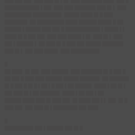
███ ██▌██▌ ███ ███ █▌▌█▌ ███ ███████ ███▌ ██▌█
███████████▌▌██▌ ███ ███ ███████ ███ █▌▌ ███
█████████ █████████▌ █████ ████ █▌█ ███
███████▌ ██ █████████ ████ ██████ ████▌█ ██
█████▌▌█████ ███ ██▌█ ███████████▌▌████▌▌▌
████ █▌█ ██▌██▌ ███ ███ ████▌▌█▌ ███ █▌▌ ███
██▌▌█████▌▌ ██ ███ █▌█ ███ ██▌█████ ███████
███ █▌▌ ██▌███ ████▌ ███ █████████▌
█
██ ███▌ █▌██▌ ███ █████▌ ███ ███████ █▌█ ██▌█
██ ██▌█ ███ ███ █████▌█████ ██████▌ ██ ██████▌
█▌█ ██▌█ █▌█ ▌██ ▌█ ██▌▌██ █████▌ ████ ▌██ █▌▌
██▌███ █▌▌██ ██████▌ ████ ▌██ ██▌▌██
█████▌████ ███ █▌███ ██▌ █▌████ ██▌▌▌ ██▌ █▌█
███ ██▌ ██▌███ █▌▌████████ ██▌███▌
█
█████████▌██▌▌█████▌██▌█▌█