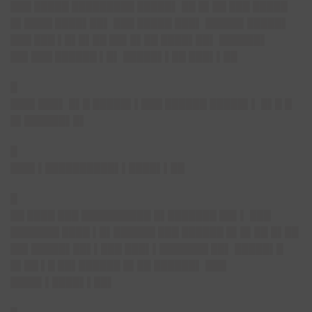
███ █████ █████████ █████▌ ██ █▌██ ███ █████
█▌████ ████▌██▌ ███ █████ ███▌ █████▌█████▌
███ ███ ▌█▌█▌██ ██▌█▌██ ████▌██▌ ██████▌
██▌███ ██████ ▌█▌ █████▌▌██ ███▌▌██
█
███▌███▌
█▌█ █████▌▌███ ██████ █████▌▌ █▌█ █
█▌██████▌█▌
█
███▌▌██████████▌▌████▌▌██
█
██ ████ ███ ██████████ █▌███████ ██▌▌ ███
███████ ████ ▌█▌██████ ███ ██████ █▌█▌██ █▌██
██▌█████▌██▌▌███ ███▌▌███████ ██▌ █████▌█
█▌██ ▌█ ██▌██████ █▌██ ██████▌ ███
████▌▌████▌▌██▌