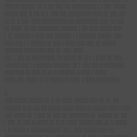
███ █▌████▌ █▌█ ██ ██▌██ ████████ ▌▌██▌ ████
████▌██▌█ ██ █▌▌ ██▌██ ████████ ███ █▌██▌██
█▌█▌█ ██▌ ███ ████████▌█▌███████▌██▌ █▌██▌
█▌███▌ █▌██ ███████ █████▌▌██ ███ ████ ███
▌█▌█████▌▌███ ██▌█████▌▌▌█████▌████▌ ██▌
███ ██▌▌▌█████ █▌██▌▌███▌██▌██▌█▌████▌
██████ ███████ ██▌█▌ ██▌ ███
██▌▌██▌█▌███████▌██ ████ █▌█▌▌▌█ ██ █▌███
█████ ██▌▌▌█████ ██████ █▌▌ ██▌██ ████████
███ ███ █▌███ █▌█▌█ █████▌█ ███ ▌████
███▌██▌███▌ █▌█ ████▌█ ▌██▌█ ███ ███████▌
█
███ ████ █████ █▌█ █▌███▌█████ ██▌█▌█▌ ██
█████▌█ █▌██ ██ ████ ████ ███▌█▌████▌███▌▌██
██▌ ███▌█▌ ▌██▌█▌██▌█▌ ██████▌█▌ ████▌█▌ ██
▌██▌█▌██▌█ ████ █▌█ █▌███▌█████ ██▌█▌█ ████
▌█ ████▌▌ █████████▌ █▌▌ ███ ████▌██▌██