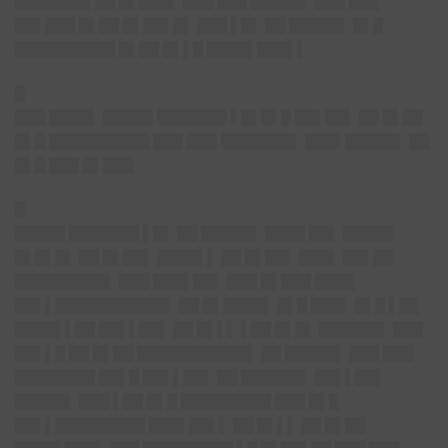
███████▌██ █▌███▌ ███ ███ █████▌ ███ ███
██▌███ █▌██ █▌██▌█▌ ███ ▌█▌ ██ █████▌ █▌█
██████████ █▌██ █▌▌█ ████▌███▌▌
█
███ ████▌ █████ ███████ ▌█▌█▌█ ██▌██▌ ██ █▌██
█▌█ ██████████ ███ ███ ███████▌ ███▌█████▌ ██
█▌█ ███ █▌███
█
█████ ███████ ▌█▌ ██ █████▌ ████ ██▌ █████
█▌█▌█▌ ██ █▌██▌ ████▌▌ ██ █▌██▌ ███▌ ██▌██
█████████▌ ███ ███▌██▌ ███ █▌███ ████
██▌▌███████████▌ ██ █▌████▌ █▌█ ███▌ █▌█ ▌██
████▌▌██ ██▌▌██▌ ██ █▌▌▌ ▌██ █▌█▌ ██████▌ ███
██▌▌█ ██ █▌██ ███████████▌ ██ █████▌ ███ ███
████████ ██▌█ ██▌▌██▌ ██ ██████▌ ██▌▌██▌
█████▌ ███ ▌██ █▌█ █████████ ███ █▌█
██▌▌█████████ ███▌██▌▌ ██ █▌▌▌ ██ █▌██