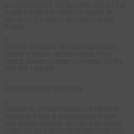
█▌█ ████████████▌ ███ ███ █████▌ █████▌▌ ▌██
█▌████ █▌█ ███ █▌█▌ ▌██ ██ █▌█ ██████▌██
██▌▌██ ▌▌▌ █▌█ █████▌▌███ ██████ ▌█▌ ███
█▌████▌
█
███▌███▌
███ █████▌▌█▌█ ███████████████
██████▌ █ ████▌█▌ ███ ███▌▌█████▌▌█▌█ █
████▌█▌ ███ ██▌▌▌█████▌▌█▌█ █ ████▌ ███ ███
███▌ ███▌ ▌███ ███▌
█
█████████▌███▌█▌███▌█▌████
█
███████▌
█▌▌█ ██████ ██████ ▌█ █▌███ ██▌██
██████▌█▌▌▌ ███▌ █▌███ █████████▌█▌ ███▌
████ ███████ ██▌████▌ ████ ███ █▌██▌██████
█▌███▌ ███ ██▌█▌██ ███ ██▌██ ████ █████ ████