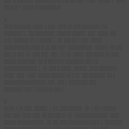
██▌█ █████▌ ██████ ██▌▌█ ██ ██▌ ▌██▌█▌██▌▌ ███
██ ██▌▌█ ██▌█ ███████▌
█
███ ██████ ███▌ ▌██▌ ███ █▌██▌██████ ▌█▌
██████▌▌ ██ ██████▌ █████ ████▌ ██▌ ███▌ ██
▌█▌ █████ █▌▌ ████▌▌ █▌██▌█▌▌██▌ ████
█████████ ███ █ █▌██ ██ ▌████████▌ ███▌▌ █▌██
██▌█ ██▌█▌ ██▌██▌ ██▌ █▌█▌ ███▌ ██ ████ █▌██▌
████ ██████▌ █▌█ █████▌██████▌██ ▌█
███████████▌▌ █▌██▌█ ███▌ ████▌ ███ ██████
███▌ ██▌▌██▌ ████ █████ █▌▌█▌ ██ █████▌ █▌▌
██████████████▌██▌ ██▌▌██████▌██▌
██████▌██▌▌██ ███▌██▌▌
█
█▌█▌▌█▌██▌ ████▌ ▌██ ███ ████▌ █▌▌██ ▌████▌
██▌██▌ ███ ██▌ █▌██ ██ █▌█▌ ███████████▌ ███
████ █████████▌ █▌██ ███ ██████████▌▌ ██████