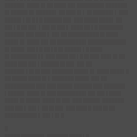
██████▌ ████ █▌██ ████ ██▌█████████ ███████
█▌█████▌█▌ ██████▌ ██ ███ █▌▌ █▌██████▌▌ ███
█████▌▌█▌█ ▌█ ██████ ██▌ ███ ████▌████▌ ██
██▌▌█ ██ ██▌ ▌██▌█▌██▌▌ ████ ██ ▌█ ████████
██████▌██▌███▌▌ ██▌██ ██████████ █▌████
████▌█▌ ████ ██▌██ █████████▌████████████▌
█▌████▌ ██▌▌█ ██ ▌█ █▌█████▌▌█ ████
█▌████████▌▌▌ ███ ████ ██ ▌█ █▌███ ███▌█▌██
████ ███ ██▌▌██████ █▌██▌ ██▌██
██████▌▌█▌█▌███ ███████ ████▌█▌ ████ ████▌█
██ █████ ████ █▌▌ ███████ ████▌ ██▌██
██████████ ███ ███ █████ ██████ ███ ███████
▌█████▌ ████ █▌███ █████████▌██▌██▌▌████
████▌█▌████▌ ████ █▌██▌ ███ █████▌ ███████
███ ██▌▌ ██▌▌ ██ █▌██▌ ███ ███▌█ ███ █▌██
██████████▌▌ ██▌▌█▌█
█
█████ ███████▌ ███████ ████ ▌█