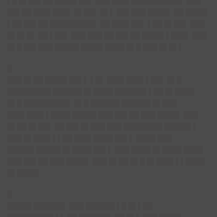
▌█ █▌██▌██ ████▌██▌ ███ ███▌██████████▌ ███
██▌██ ███▌███▌ █▌██▌ █▌▌ ██▌███ ████▌ ██ ████▌
▌██ ██▌██ █████████▌ ██ ███▌██▌ ▌██ █▌██▌ ███
█▌█▌█▌ ██ ▌██▌ ███ ███ ██ ██▌██ ████▌▌███▌ ███
█▌█ ██▌███ █████ ████▌████ █▌█ ███ █▌█▌▌
█
███ █▌██ ████▌██▌▌ ▌█▌ ███▌███▌▌██▌ █▌█
█████████ ██████ █▌████ ██████▌▌██ █▌████
█▌█ █████████▌ █▌█ ██████ ██████ █▌███
███▌███▌▌████ █████ ███ ██▌██ ███ ████▌ ███
█▌██ █▌██▌ ██ ██▌█▌███ ███ ████████ █████▌▌
███ █▌███▌▌▌██ ███▌████ ██▌▌ ████ ███
█████▌█████ █▌████ ██▌▌ ███ ████ █▌████ ████
███ ██▌██ ███ ████▌ ███ █▌██ █▌█ █▌███▌▌▌████
█▌████▌
█
█████ ██████▌ ███ ██████ ▌█ █▌▌██