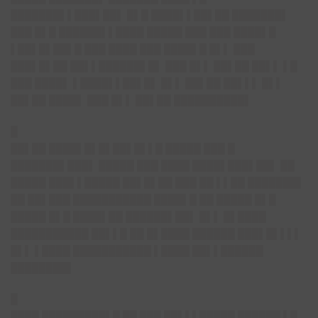
███████▌▌███▌██▌ █▌█ ████▌▌██▌██ ███████▌
███ █▌█ ██████▌▌████ █████ ███ ███ ████▌█
▌██▌█▌██▌█ ███ ████ ███ ████▌█ █▌▌ ███
███▌█▌██ ██▌▌██████▌█▌ ███ █▌▌ ██▌██ ██▌▌ ▌█
███ ████▌ ▌████▌▌██▌█▌ █▌▌ ██▌██ ██▌▌▌ █▌▌
██▌██ ████▌ ███ █▌▌ ██▌██ ██████████▌
█
██▌██ ████▌█▌█▌██▌█▌▌█ █████ ███ █
███████▌███▌ █████ ███ ████ ████▌███▌██▌ ██
█████ ███▌▌█████ ██▌█▌██ ███ ██ ▌▌██ ███████▌
██ ██▌███ ███████████ ████▌█ ██ █████ █▌█
█████ █▌█ ████▌██ ██████▌██▌ █▌▌ █▌████
███████████ ██▌▌█ ██ █▌████ ██████ ███▌█▌▌▌▌
█▌▌ ▌████ ███████████ ▌████ ██▌▌██████
████████▌
█
████ █████████▌█ ██ ███ ██▌▌▌█████ ██████ ▌█