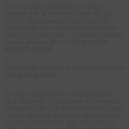
█
███ ███ █▌████ ▌██████████ ████ █████
████████ █▌█▌ ██ ███ ▌███▌█▌████▌ ██ ▌███▌
█▌██▌ █▌███ ██████████ ██████ ████▌████
███████████▌ ██▌▌█ █▌██ █▌██▌ ████▌▌██ ▌█▌▌
▌███▌ ██ █▌██ ███▌████▌▌ ███ ██████▌▌████ ███
█▌██ █▌▌███████▌ ███▌▌ █▌█ █▌██ ██ █████
█████████ ███████▌
█
███ █▌█ ████▌ ███▌▌███▌ █▌██ ██ █▌█ ██████▌███
████ ██ ███ █▌███ ██▌
█
███ ▌███▌███████ ████ █▌█ ███████ ███████
██▌█▌ ███ ██▌██▌ █▌██ ██ █████▌█▌█▌█▌██████
███ ████ ███ ▌██▌█▌ █▌██ ███ ██▌███ █▌█▌█ ████
▌███ ██▌███ █████▌████ ██▌██ ▌██ ███ ███████
▌██ ██▌▌▌ ██▌███ ██▌██▌ ███▌ ███ █▌█ ██▌██