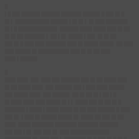
█
▌█ ██▌██████ ██████ ██████▌█████▌█ ██▌█▌█
█▌▌ ███████████ █████▌▌█▌█▌▌ █▌███ ███████
█▌▌█ ████████████▌ ██████ ████ ████ ███ █▌██
█▌█▌██ ██████▌▌ ██ ▌█▌ ████▌▌██▌ █▌█▌██
██▌█▌█ ███ ███ ██████▌███ █▌████▌████▌ ██ ███
███ █████ █▌██████████ ███ █▌█▌██ ███
███▌▌█████▌
█
███▌███▌
██▌ ███ ██▌██████ ██▌█▌██ ████ ███
█▌██ ████ ███▌ ██▌█████▌██▌▌███ ███▌█████
██▌████▌███▌ ██▌█████▌ ██ █▌██ █▌▌██ ▌█
█▌███▌███▌███ ████▌█▌▌▌ ████ ██▌█▌██ █▌█
██████▌▌████ ▌████ ████ █▌██ ███ █████▌█ ███
██▌█▌ ▌███ █▌█████ ████▌█▌ ████ ██ ██▌█▌██
███▌ ████ ███████ ███████ ██████▌██████
██▌██▌▌█▌ ██▌██▌█▌ ███ ████████████▌