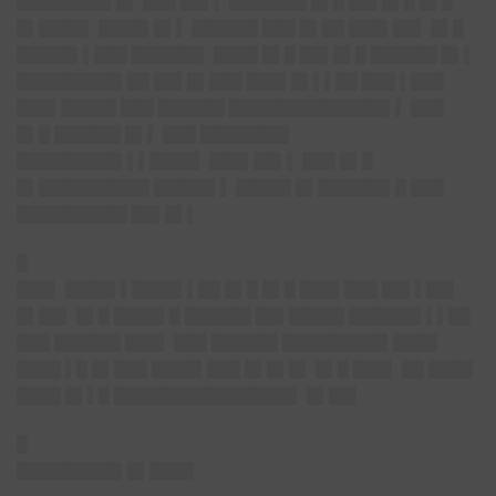
████████▌█▌ ███ ██▌▌ ███████ █▌█ ██▌█▌█ █▌█
█▌████▌ ████▌█▌▌ ██████ ███ █▌██ ███▌██▌ █▌█
█████▌▌███ ██████▌ ████ █▌█ ██▌█▌█ ██████ █▌▌
█████████▌██ ██▌█▌███ ███▌█▌▌▌██ ███ ▌███
███▌█████ ███ ██████ ██████████████▌▌ ███
█▌█ ██████ █▌▌ ███ ████████
█████████▌▌▌████▌ ███▌██▌▌ ███ █▌█
█▌██████████ █████▌▌ █████ █▌██████▌█ ███
██████████ ██▌█▌▌
█
███▌ ████▌▌████▌▌██ █▌█ █▌█ ███▌███ ██▌▌██▌
█▌██▌ █▌█ ████▌█ ██████ ██▌█████ ██████▌▌▌██
███ ██████ ███▌ ███ ██████ █████████▌████
████ ▌█ █▌███ ████▌███ █▌█▌█▌ █▌█ ███▌ ██ ████
████ █▌▌█ ████████████████▌ █▌██▌
█
█████████▌█▌████