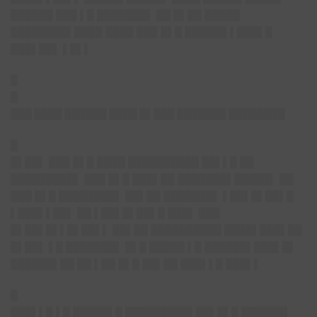
██████ ███ ▌█ ███████▌ ██ █▌██ █████
████████▌████ ████ ███ █▌█ ██████ ▌███▌█
███▌██▌ ▌█▌▌
█
█
███ ████ ██████ ████ █▌███ ███████ ████████
█
█▌██▌ ███ █▌█ ████ ██████████ ██▌▌█ ██
█████████▌ ███ █▌█ ███▌██ ███████▌█████▌ ██
███ █▌█ ████████▌ ██▌██ ███████▌ ▌██▌█▌██▌█
▌███▌▌██▌ ██ ▌██▌█▌██▌█ ███▌ ███
█▌██▌█▌▌█▌██▌▌ ██▌██ ██████████ ████▌███▌██
█▌██▌ ▌█ ███████▌ █▌█ █████ ▌█ ██████▌███▌█▌
██████▌██ ██ ▌██ █▌█ ██▌██ ███▌▌█ ███▌▌
█
███▌▌█ ▌█ █████▌█ █████████▌██▌█▌█ ██████▌