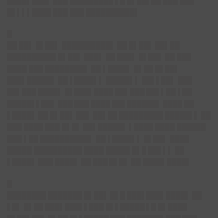
████▌███▌ ███ █████████ ▌█ █▌██▌██ ███ ███
█▌▌▌▌████ ███ ███ ██████████▌
█
██ ██▌ █▌██▌ ██████████▌ ██ █▌██▌ ██▌██
██████████ █▌██▌ ███▌ ██ ███▌ █▌██▌ ██ ███
████ ███ ████████▌ ██ ▌████▌ █▌██ █▌██▌
███▌█████▌ ██ ▌████▌▌ █████▌▌ ██▌▌██▌ ███
██▌███ ████▌ █▌███▌████ ██▌███ ██▌▌██ ▌██
█████▌▌██▌ ███ ███ ████ ██▌██████▌ ████ ██
▌████▌ ██ █▌██▌ ██▌ ██▌██ █████████ █████▌▌ ██
███ ████ ███ █▌█▌ ██▌█████▌ ▌████ ████ ██████
███ ▌██ ██████████▌ ██ ▌████▌▌ █▌██▌ ████
█████ ██████████ ████ █████ █▌█ ██▌▌▌ ██
▌████▌ ███ ████▌ ██ ███ █▌█▌ ██ ████▌████▌
█
████████ ███████ █▌██▌ █▌█ ███▌███▌████▌ ██
▌█▌ █▌██ ███▌███▌▌███ █▌▌█████ ▌█ █▌████