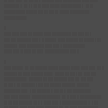
█▌██▌██▌ █▌██ █▌▌█████ ███ ███████▌███ ███
██████▌▌ █▌▌▌█▌█ ███ ████ ████████▌▌ █▌█
█████████ ████▌██ █▌██ █▌████ ████████
█████████▌
█
███ ███ ███ █▌████ ███ ████████ ██ ██▌█▌▌
██▌██ ██████ ██▌▌█ ████▌ ███ █████ █▌████ ▌█▌
█████▌ ███ ███████ ███ ██▌▌█████████
███▌██▌█ ███ █▌██▌ ██████████ ██▌▌
█
███ ████▌ █▌██ █████ ████ ████▌███▌███ ██▌ █▌█
█████▌█▌███ █████ ███▌ ████ █▌██ ▌█▌ ██▌██
█████████▌ █████▌█▌██ █████▌██▌█▌ ██ ██▌
█▌██ ▌█▌█████▌▌██ ██ ████▌█████▌ █████
███████ ██▌ ▌█▌█████▌▌██ █▌▌██ ███████▌
██▌███ ████▌ ███████████▌ █▌█ ██▌▌█████████
█▌█▌██ █████▌█▌▌▌ ███ ██▌▌██████████▌▌ ▌█▌