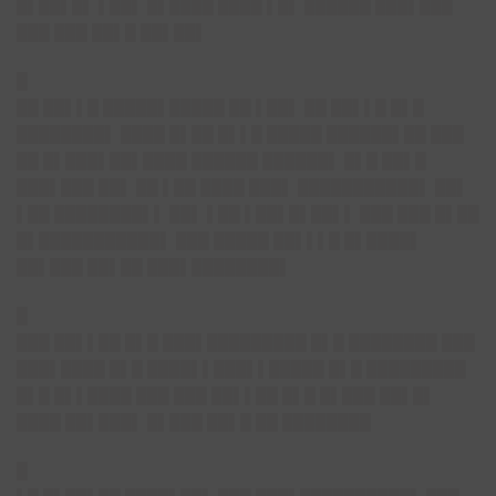
█▌██▌█▌ ▌██▌ █▌████ ████ ▌█▌ ██████ ███▌███
███ ███ ██▌█ ██▌██▌
█
██ ██▌▌█ █████▌█████ ██ ▌██▌ ██ ██▌▌█ █▌█
████████▌ ████ █▌██ █▌▌█ █████ ██████▌██ ███
██ █▌███▌██▌████ ██████ ██████▌ █▌█ ██▌█
███▌███ ██▌ ██ ▌██ ████ ███▌ ███████████▌ ██▌
▌██ ████████▌▌ ██▌ ▌██ ▌██▌█▌██▌▌ ███ ███ █▌██
█▌███████████▌ ███ █████ ██▌▌▌█ █▌████▌
██▌███ ██▌██ ███▌████████▌
█
███ ██▌▌██ █▌█ ███▌█████████ █▌█ ████████ ███
███▌████ █▌█ ████▌▌███▌▌█████ █▌█ █████████
█▌█ █▌▌████ ███ ███ ██▌▌██ █▌█ █▌███ ██▌█▌
████ ██▌███▌ █▌███ ██▌█ ██ ████████
█