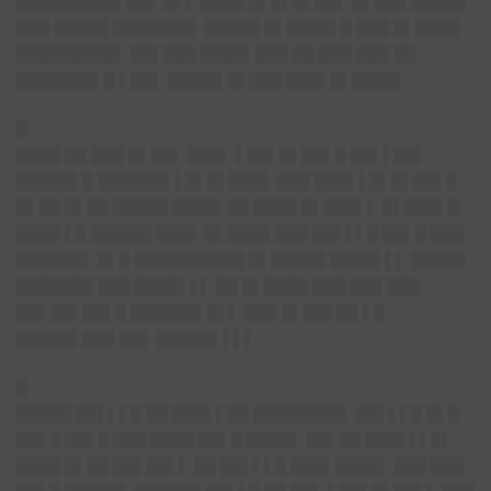
█████████▌██▌ █▌▌ ████ █▌█▌█▌██▌ █▌███ █████
███ █████ ███████▌ █████ █▌████▌█ ███ █▌████
█████████▌ ██▌███ ████▌███ ██ ███ ███ ██
███████▌█ ▌██▌ █████ █▌███ ███▌█▌████▌
█
████ ██ ███ █▌██▌ ███▌ ▌██▌█▌██▌█ ██▌▌██▌
█████▌█ ██████▌▌█▌█▌███▌ ███ ███▌▌█▌█▌██▌█
█▌██ █▌██ █████ ████▌██ ████ █▌███▌▌ █▌███▌█
████ ▌█ █████▌███▌ █▌████ ███ ██▌▌▌█ ██▌█ ███
██████▌ █▌█ ██████████ █▌█████ ████▌▌▌ █████
███████ ███ ████▌▌▌ ██ █▌████ ███ ███ ███
██▌██▌██▌█ ██████▌█▌▌ ███ █▌██▌██ ▌█
█████▌███ ██▌ █████▌▌▌▌
█
█████ ██▌▌▌█ ██ ███▌▌██ ████████▌ ██▌▌▌█ █▌█
██▌█ ██▌█ ███ ████ ██▌█ ████▌ ██▌██ ███▌▌▌█▌
████ █▌██ ██▌██▌▌ ██ ██▌▌▌█ ███▌████▌ ███ ███