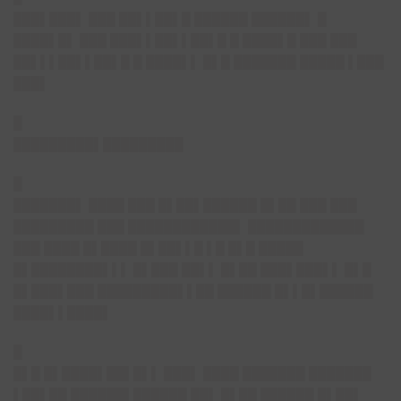
███▌███▌
███ ██▌▌██▌█ ██████ ██████▌ █
████▌█▌ ███ ███▌▌██▌▌██▌█ █ ████▌█ ███ ███
██▌▌▌██▌▌██▌█ █ ████▌▌ █▌█ ███████ █████ ▌███
███▌
█
█████████▌█████████
█
███████▌
████ ███ █▌██▌██████ █▌██ ███ ███
█████████ ███ ████████████▌ █████████████
███ ████ █▌████ █▌██▌▌█ ▌█ █▌█ █████
█▌████████▌▌▌ █▌███ ██▌▌ █▌██ ███▌███▌▌ █▌█
█▌███▌███ █████████▌▌██ ██████ █▌▌█▌██████
████▌▌████▌
█
█▌█ █▌████▌██▌█▌▌ ███▌ ████ ███████ ███████
▌██▌██ ██████▌██████ ██▌ █▌██ ██████ █▌██▌