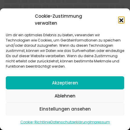
████▌▌██ ███▌█▌█▌█ █▌█ ████ ▌██ ██████████▌
██ ██▌▌ █▌█ ██▌██ ██▌█████ ████▌▌██ ███▌█▌█▌█
Cookie-Zustimmung
█
verwalten
Autor / Autorin: Sybille Kalmbach, Jugendreferentin, Gärtringen
© EJW - Evangelisches Jugendwerk in Württemberg
Um dir ein optimales Erlebnis zu bieten, verwenden wir
Technologien wie Cookies, um Geräteinformationen zu speichern
und/oder darauf zuzugreifen. Wenn du diesen Technologien
zustimmst, können wir Daten wie das Surfverhalten oder eindeutige
IDs auf dieser Website verarbeiten. Wenn du deine Zustimmung
nicht erteilst oder zurückziehst, können bestimmte Merkmale und
Funktionen beeinträchtigt werden.
Akzeptieren
jugendarbeit.online (jo)
Praxisverlag buch+musik bm gGmbH
Ablehnen
Haeberlinstr. 1–3 | 70563 Stuttgart
Service
Einstellungen ansehen
Mail:
support@jugendarbeit.online
Telefon: 0711 / 9781-419
Cookie-Richtlinie
Datenschutzerklärung
Impressum