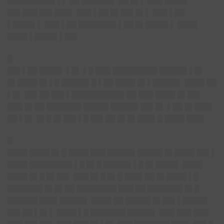
█████████▌▌▌ ██ ██████▌ ██ █▌▌ ███ ████▌
██▌███ ██▌███▌ ███ ▌██ █▌██▌█▌▌ ███ ▌██
▌████▌▌ ███ ▌██ ███████▌▌██ █▌████▌▌ ████
████ ▌████▌▌██▌
█
██▌▌██ ████▌ ▌█▌ ▌█ ███ █████████ █████▌▌█▌
█▌████ █▌▌█ █████▌█ ▌██ ████ █▌▌█████▌ ████ ██
▌█▌ ██▌██ ██▌▌██████████▌██ ███ ████ █▌██▌
███ █▌██ ███████ █████ █████▌██▌█▌ ▌██ █▌███▌
██ ▌█▌ █▌█ █▌██▌▌█ ██▌██ █▌█▌███▌█ ████ ███▌
█
████ ████ █▌█ ████ ███ █████▌█████ █▌████ ██▌▌
████ ████████▌▌█ █▌█ █████▌▌█ █▌████▌ ████
████ █▌█ █▌██▌ ███ █▌█ █▌█ ███▌██ █▌████ ▌█
███████ █▌█▌██ ████████ ███ ██ ███████ █▌█
██████ ███▌█████▌ ████ ██ █████ █▌██▌▌█████
██▌██ ▌█▌▌ ████ ▌█ ███████ █████▌ ███ ███ ███