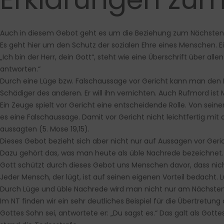
Auch in diesem Gebot geht es um die Beziehung zum Nächsten
Es geht hier um den Schutz der sozialen Ehre eines Menschen. E
„Ich bin der Herr, dein Gott“, steht wie eine Überschrift über al
antworten.“
Durch eine Lüge bzw. Falschaussage vor Gericht kann man den Ruf
Schädiger des anderen. Er will ihn vernichten. Auch Rufmord ist 
Ein Zeuge spielt vor Gericht eine entscheidende Rolle. Von se
es eine Falschaussage. Damit vor Gericht nicht leichtfertig m
aussagten (5. Mose 19,15).
Dieses Gebot bezieht sich aber nicht nur auf Aussagen vor Geri
Dazu gehört das, was man heute als üble Nachrede bezeichnet.
Gott schützt durch dieses Gebot uns Menschen davor, dass nich
Jeder Mensch, der lügt, ist auf seinen eigenen Vorteil bedacht. L
Durch Lüge und üble Nachrede wird man nicht nur am Nächsten 
Im NT finden wir ein sehr deutliches Beispiel für die Übertretung
Gottes Sohn sei, antwortete er: „Du sagst es.“ Das galt als Go