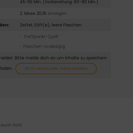
45-55 Min. (Vorbereitung: 60-80 Min.)
2. Mose 20,16
anzeigen
ien:
Zettel, Stift(e), leere Flaschen
Treffpunkt-2.pdf
Flaschen-scaled.jpg
meldet. Bitte melde dich an um Inhalte zu speichern
uladen.
JETZT ANMELDEN / REGISTRIEREN
 auch Gott.