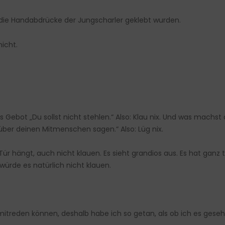
f die Handabdrücke der Jungscharler geklebt wurden.
icht.
s Gebot „Du sollst nicht stehlen.“ Also: Klau nix. Und was machst 
über deinen Mitmenschen sagen.“ Also: Lüg nix.
r hängt, auch nicht klauen. Es sieht grandios aus. Es hat ganz t
 würde es natürlich nicht klauen.
h mitreden können, deshalb habe ich so getan, als ob ich es gese