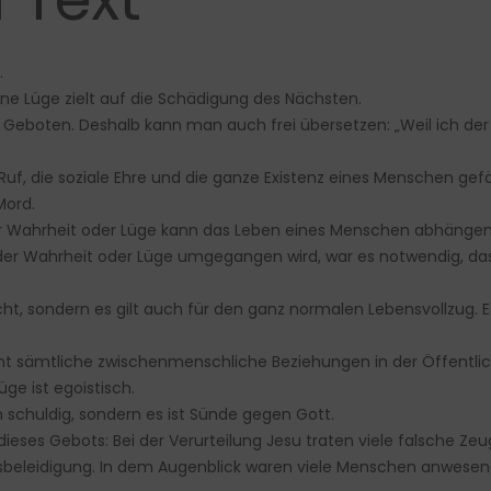
.
ine Lüge zielt auf die Schädigung des Nächsten.
len Geboten. Deshalb kann man auch frei übersetzen: „Weil ich der 
, die soziale Ehre und die ganze Existenz eines Menschen gefähr
Mord.
iner Wahrheit oder Lüge kann das Leben eines Menschen abhänge
it der Wahrheit oder Lüge umgegangen wird, war es notwendig, d
cht, sondern es gilt auch für den ganz normalen Lebensvollzug. 
t sämtliche zwischenmenschliche Beziehungen in der Öffentlichk
üge ist egoistisch.
schuldig, sondern es ist Sünde gegen Gott.
 dieses Gebots: Bei der Verurteilung Jesu traten viele falsche Zeu
ttesbeleidigung. In dem Augenblick waren viele Menschen anwese