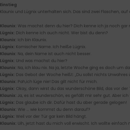
Einstieg
Klaunix und Lügnix unterhalten sich. Das sind zwei Flaschen, au
Klaunix:
Was machst denn du hier? Dich kenne ich ja noch gar n
Lügnix:
Dich kenne ich auch nicht. Wer bist du denn?
Klaunix:
Ich bin Klaunix.
Lügnix:
Komischer Name. Ich heiße Lügnix.
Klaunix:
Na, dein Name ist auch nicht besser.
Lügnix:
Und was machst du hier?
Klaunix:
Na, ich klau nix. Na ja, letzte Woche ging es doch um da
Lügnix:
Das Gebot der Woche heißt: „Du sollst nichts Unwahres 
Klaunix:
Pah,ich lüge nie! Das gilt nicht für mich.
Lügnix:
Okay, dann wirst du das wunderschöne Bild, das vor der Tü
Klaunix:
Ja, es ist wunderschön, es gefällt mir sehr gut. Aber ich
Lügnix:
Das glaube ich dir. Dafür hast du aber gerade gelogen!
Klaunix:
Wie … wie kommst du denn darauf?
Lügnix:
Weil vor der Tür gar kein Bild hängt.
Klaunix:
Uih, jetzt hast du mich voll erwischt. Ich wollte einfac