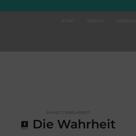
START
ÜBER JO
MATERIA
EINHEIT | BIBELARBEIT
Die Wahrheit