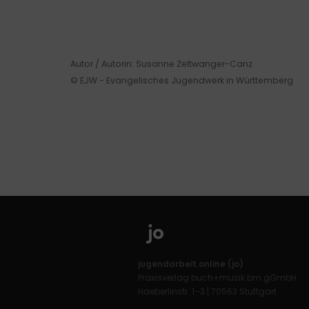
Autor / Autorin: Susanne Zeltwanger-Canz
© EJW - Evangelisches Jugendwerk in Württemberg
jugendarbeit.online (jo)
Praxisverlag buch+musik bm gGmbH
Haeberlinstr. 1–3 | 70563 Stuttgart