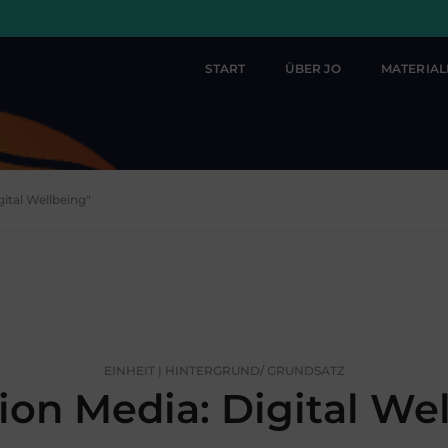
START
ÜBER JO
MATERIA
gital Wellbeing"
EINHEIT | HINTERGRUND/ GRUNDSATZ
ion Media: Digital We