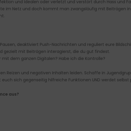
 Perfektion und Idealen oder verletzt und verstört durch Hass und
nhalte im Netz und doch kommt man zwangsläufig mit Beiträgen i
nt.
ausen, deaktiviert Push-Nachrichten und reguliert eure Bildschi
 gezielt mit Beiträgen interagierst, die du gut findest.
ir mit dem ganzen Digitalen? Habe ich die Kontrolle?
len Reizen und negativen Inhalten leiden. Schaffe in Jugendgr
 euch sich gegenseitig hilfreiche Funktionen UND werdet selbst 
ance aus?