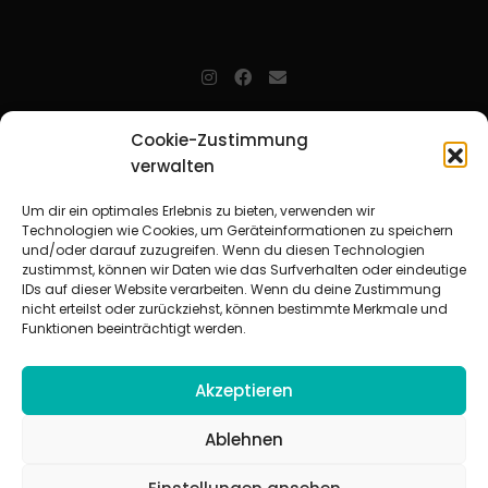
jugendarbeit.online
- kurz jo - ist der Online-Materialpool für
Cookie-Zustimmung
Mitarbeitende in der christlichen Kinder-, Jugend- und jungen
Erwachsenenarbeit. Auf
jo
findet man unkompliziert und schnell
verwalten
zahlreiche praxiserprobte Materialien und gewinnt so Zeit für
Beziehungsarbeit.
Um dir ein optimales Erlebnis zu bieten, verwenden wir
Technologien wie Cookies, um Geräteinformationen zu speichern
und/oder darauf zuzugreifen. Wenn du diesen Technologien
Beteiligte Verbände
zustimmst, können wir Daten wie das Surfverhalten oder eindeutige
CVJM-Landesverband Bayern e. V.
|
CVJM-Gesamtverband in
IDs auf dieser Website verarbeiten. Wenn du deine Zustimmung
Deutschland e. V.
nicht erteilst oder zurückziehst, können bestimmte Merkmale und
CVJM-Westbund e. V.
|
Deutscher Jugendverband „Entschieden für
Funktionen beeinträchtigt werden.
Christus“ e. V.
Evangelisches Jugendwerk in Württemberg
Akzeptieren
Ablehnen