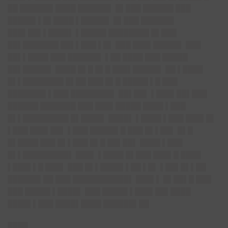
██ ██████▌████ ██████▌ █▌███ ██████ ███
█████▌▌█▌████ ▌█████▌ █▌███ ██████▌
███▌██▌▌████▌ ▌█████ ████████ █▌███
██▌███████ ██▌▌███ ▌█▌ ███ ███▌█████▌ ███
██▌▌████ ███ ██████▌ ▌██ ████ ███ █████
██▌█████▌ ████ █▌█ █▌█ ███▌█████▌ ██ ▌████
█▌▌████████ █▌██ ███ █▌█ █████ ▌█ ███
███████▌▌███ ████████▌ ██▌██▌ ▌███▌██▌███
██████ ███████ ███ ███▌█████ ████ ▌███
█▌▌█████████ █▌████▌ ████▌ ▌████ ▌███ ███▌█▌
▌███ ███▌██▌ ▌███ █████▌█ ███ █▌▌██▌ █▌█
█▌████ ███ █▌▌███ █▌█ ██▌██▌ ████ ▌███
█▌▌█████████▌ ███▌ ▌████ █▌███ ███▌█ ████
▌███▌▌█ ███▌ ███ █▌▌████▌▌██ ▌█▌ ▌██▌█▌▌██
██████▌██ ███ ███████████▌ ███▌▌ █▌██▌█ ███
███ █████ ▌████▌ ███ █████ ▌███▌██▌████
████▌▌███ ████▌████ ██████▌██
████