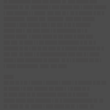
█▌█████████ ████ ██▌████▌█▌ ███ █████ ███
██████ █▌ █▌ ███████ ▌███ █████ ██▌▌████ █████
▌███ █████▌▌▌████▌ ██▌██▌█▌▌ █▌█ █████▌█ █▌█
████████▌ ████▌██▌ ██████▌ ███ ███ █████
█████ ▌███ █████ ██▌▌██ ██▌█ █▌█ ██████
████▌██▌▌ ██ ███ ███▌▌█ ████████ █▌▌█
████▌████▌ ▌████ ████ █▌██ ███▌█ ███ ███
██▌██▌ █▌███▌▌▌██ █████ ████████▌█ █▌█▌█
██████ █▌█▌▌██ █▌██ ███ █▌█ █████ ███████ █▌█
██▌██▌ █▌███▌▌█ ███████████ ███ ██▌█ ▌████
████ ▌███ ███████ █▌████▌ █▌█ ▌█ █████ ██ █▌▌
▌████ ████████▌ ███▌ ██▌███▌
████
██ ██ █▌█ █▌▌████▌▌█████ ▌████ ▌█ █████▌█ █▌██
█▌████▌▌█ ██▌█████▌██ ███▌▌ ▌█ ███ █▌█
█▌███▌███ █▌█▌████████ ████ █▌█ █████
████▌████ ███ ██████▌▌█▌█ ████████████ █▌ █▌
█▌ ███▌█▌ █▌ ████▌▌███ ████ ██ █▌ ▌███▌ █▌