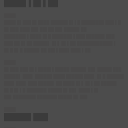
████▌▌█▌▌██
████
████ █▌███ █▌████ ██████ █▌▌█ ████████ ███ ▌█
█▌███ ███▌██▌██▌██ ██▌█████▌██
███████▌▌████ █▌█ ███████ ▌███ ██████▌███
███ ██ █▌██ █████▌ █▌▌ █▌▌██ ████████████▌▌
█▌█ █▌█ █████▌██ ██▌▌███▌███▌▌██
████
█▌███ ███ █▌▌████▌▌█████ █████▌██▌ █████ ███
█████▌ ███▌ ██████ ████ ██████ ███▌ █▌█ ██████
███▌███▌ ███ █████▌ ██ ████ █▌▌ █▌▌██ █████▌
█▌█ █▌▌█ ███████ █████ █▌██▌ ████ ▌█▌
██▌████████ ███████ █████ █▌ ██▌
████
█████▌███