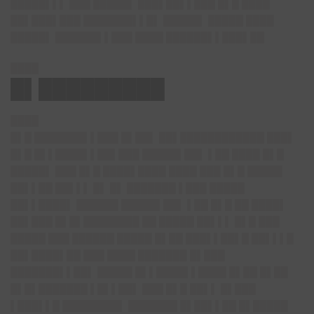
█████▌▌▌ ███ █████▌ ███▌██▌▌███ █▌█ ████
██▌███▌███ ███████▌▌█▌ █████▌ █████ ████
█████▌ ██████▌▌███ ████ ██████▌▌███▌██
████
█▌█████████
████
█▌█ ███████▌▌███ █▌██▌ ██▌████████████ ███▌
█▌█ █▌▌████▌▌██▌███ █████▌██▌ ▌██ ████ █▌█
█████▌ ███ █▌█ ████▌████ ████ ███ █▌█ █████
██▌▌██ ██▌▌▌ █▌ █▌ ███████ ▌███ █████
██▌▌████▌ ██████ █████▌██▌ ▌██ █▌█ ██ ████▌
██▌███ █▌█▌████████ ██ █████ ██▌▌▌ █▌█ ███
█████ ███ ██████ █████ █▌██ ███▌▌██▌█ ██▌▌▌█
██▌████▌██ ███ ████ ███████ █▌███
███████▌▌██▌ █████ █▌▌████▌▌████ █▌██ █▌██
█▌█▌███████ ▌█▌▌██▌ ███ █▌█ ██▌▌ █▌███
▌███▌▌█ ████████▌ ███████ █▌██▌▌██ █▌█████