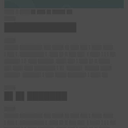
███▌█ ████
█▌███ █▌████▌██
████
████████████
████
█████ ████████ ██▌████ █▌███ ██▌▌███▌███▌
▌██▌▌ ████████▌▌ ███ █▌█ ██▌██▌ ▌███▌▌▌▌██
█████▌▌▌ ███ █████▌ ███▌██▌▌███ █▌█ ████
██▌███▌███ ███████▌▌█▌ █████▌ █████ ████
█████▌ ██████▌▌███ ████ ██████▌▌███▌██
████
█▌█▌███████
████
█████ ████████ ██▌████ █▌███ ██▌▌███▌███▌
▌██▌▌ ████████▌▌ ███ █▌█ ██▌██▌ ▌███▌▌▌▌██