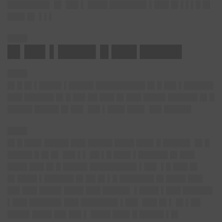
████████▌ █▌ ██▌▌ ████ ███████▌▌███ █▌▌▌▌█ █▌
███▌█▌ ▌▌▌
████
█▌██▌▌████▌█ ███ █████
████
█▌█ █▌▌████▌▌█████ ██████████ █▌█ ██▌▌██████
███ ██████ █▌█ ██▌██ ███ █▌███ ████▌██████ █▌█
█████ █████ █▌██▌ ██▌▌███▌███▌ ██▌█████▌
████
█▌█ ███▌█████ ███ █████ ████ ███▌█ █████▌ █▌█
█████ █ █▌█▌ ██▌▌▌ ██ ▌█ ███▌▌██████ █▌███
████ ███ █▌█ █████ █████████▌▌██▌ ▌█ ███ █▌
█▌████ ▌██████ █▌██ █▌▌█ ███████ █▌████ ███
██▌███ ████▌████ ███ █████▌ ▌████ ▌███ ██████
▌███ ██████▌███ ███████▌▌██▌ ███ █▌▌ █▌▌██
████▌████ ██▌██▌▌ ████ ███▌█ █████ ▌█▌