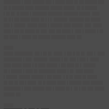
███████ ▌███ █████ ██▌▌████ ███ █▌██ █████ ██▌
█▌█ █████ ███▌██████ █████ ████▌ █▌█ █████
▌█▌█▌ █ ███▌▌██████ ██████ ██████ ████▌ ███
█▌█ ▌██ ████ ███▌█▌▌▌▌ █████▌ ██████ ██ ████
██▌▌ ████▌ ████ ███▌▌█████ ███ ████▌ ██▌ ███▌
███ ▌██ █▌████ █▌██▌ ██▌██ ███▌▌ ██▌▌████▌▌█▌
██ ███▌▌████ ██ █████ ██████ ███▌██
████
████ ███████▌ ██ ▌█▌█▌ ███▌ ▌██ █ █▌█▌ ██▌▌ ███
███████▌▌██▌ █████▌ ████▌▌█▌ ██▌▌██▌▌ ███▌
███ ████ ███▌▌█ ███ ████▌▌██ ███ █▌▌ █████
█▌▌████▌▌███ █▌███████ ████ ▌█▌ ███ ████
▌████▌ ████▌█████ ▌██ ███▌ ▌█ █▌███ █▌████
█▌██ █▌██ ▌███▌ █▌█ ████ ███▌▌█████ ███ █████
███████ ▌███ █████ ██▌▌████ █▌▌ █▌▌██ ██▌████
████▌██
████