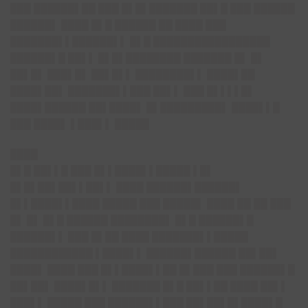
███ ██████▌██ ███ █▌█▌███████ ██▌█ ███ ██████
██████▌ ████ █▌█ ██████ ██ ████ ███
███████▌▌██████▌▌ █▌█ █████████████████
██████▌█ ██▌▌ █▌█▌████████ ███████ █▌ █▌
██▌█▌ ███▌█▌ ██▌█▌▌ ████████▌▌ ████▌██
████▌██▌ ███████▌▌███ ██▌▌ ███ █▌▌▌▌█▌
████▌██████ ██▌████▌ █▌█████████▌ ████▌▌█
███ ████▌ ▌███▌▌ █████
████
█▌█ ██▌▌█ ███ █▌▌████▌▌█████ ▌█▌
█▌█▌██▌██▌▌██▌▌ ████ ██████▌██████▌
█▌▌████▌▌████ █████ ███ █████▌ ████ ██ ██ ███
█▌ █▌ █▌█ ██████ ████████▌ █▌█ ██████▌█
██████▌▌ ███ █▌██ ████ ███████▌▌█████
████████████ ▌████▌▌ ██████▌██████ ██▌██▌
████▌ ████ ███ █▌▌████▌▌██ █▌███ ███ ██████▌█
██▌██▌ ████▌█▌▌ ███████ █▌█ ██▌▌██ ████ ██▌▌
███▌▌ █████ ███ ██████▌▌███ ██▌██▌█▌████▌█