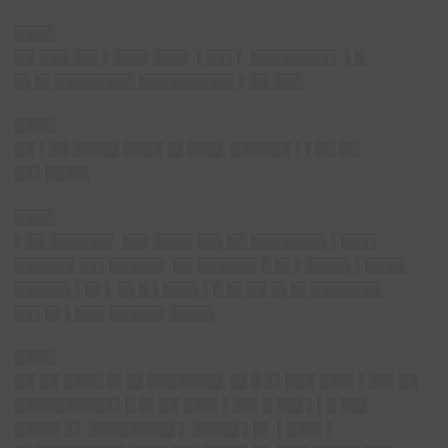
████
██ ███ ██▌▌███▌███▌ ▌██▌▌ ████████▌ ▌█
█▌█▌████████ █████████▌▌██ ███
████
██ ▌██ ████▌████ █▌███▌ ██████ ▌▌██ ██
██▌████▌
████
▌██ ██████▌ ██▌████ ██▌██ ███████▌▌███▌
██████ ██▌█████▌ ██ ██████ █ █▌▌████▌▌████
█████▌▌█▌▌ █▌█ ▌███▌▌█ █▌██ █▌█▌███████
██▌█▌▌███ █████▌████▌
████
██ ██ ████ █▌█▌███████▌ █▌█ █▌███ ███▌▌██▌██
██████████▌█ █▌██ ███▌▌██▌█ ██▌▌▌█ ██▌
████▌█▌ ████████▌▌ ████▌▌█▌ ▌███▌▌