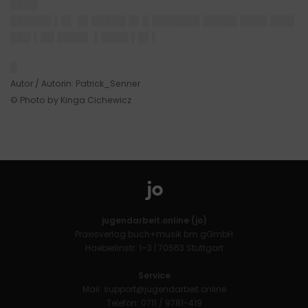
████
██████ ▌█▌ █▌█████ █▌█ ███████ █████ ████ ███▌
███ ▌██ ████▌ ▌████ ▌█▌▌
█
Autor / Autorin: Patrick_Senner
© Photo by Kinga Cichewicz
jugendarbeit.online (jo)
Praxisverlag buch+musik bm gGmbH
Haeberlinstr. 1–3 | 70563 Stuttgart
Service
Mail:
support@jugendarbeit.online
Telefon: 0711 / 9781-419