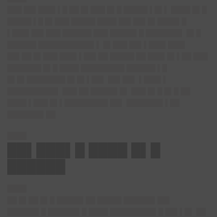
███ ██▌███▌▌█ ██ █▌███ █▌█ █████ ▌█▌▌ ████ █▌█
█████ ▌█ █▌███ █████ ████ ██▌██▌█▌████▌█
▌███▌██▌███ ██████ ███ █████▌█ ███████▌ █▌█
██████ ███████████▌▌ █▌███ ██▌▌███▌███▌
██▌██ █▌███ ███▌▌██▌██ █████ ██ ███▌█▌▌██ ███
███████ █▌█ ████ █████████ ██████ ▌█
█▌█▌████████ █▌█▌▌██▌ ██▌██▌ ▌███▌▌
██████████▌ ███ ██ █████▌█▌ ███ █▌█ █▌█ ██
████ ▌███ █▌▌█████████ ██▌ ███████▌▌██
███████▌██
████
██▌███▌█ ████ █▌█
██████
████
██ █▌██ █▌█ █████▌██ █████ ██████▌██▌
██████▌█ ██████▌█ ████ █████████▌█ ██▌▌█▌ ██