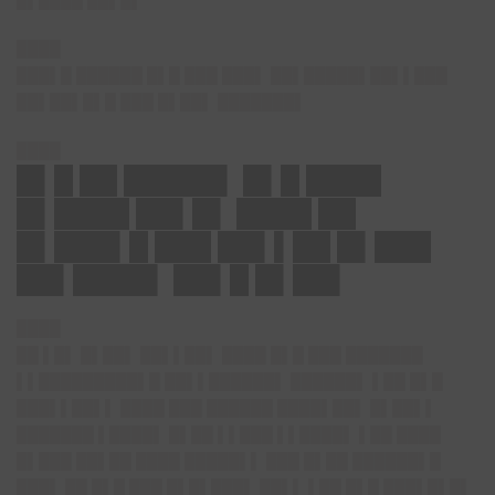
█▌████ ██▌█▌
████
███▌█ ██████ █▌█ ███ ███▌ ██▌█████▌██▌▌███
██▌██▌█▌█ ███ █▌██▌ ███████▌
████
█▌█ ██ █████▌ █▌█ ████
█▌████ ██▌█▌ ████ ██
█▌███▌█ ███ ██▌▌██ █▌███
██▌████▌ ██▌█ █▌██▌
████
██ ▌█▌ █▌██▌ ██▌▌██▌ ████ █▌█ ███ ███████
▌▌█████████▌█ ██▌▌██████▌ ██████▌ ▌██ █▌█
███▌▌██▌▌ ████ ███ ██████ ████▌██▌ █▌██▌▌
███████ ▌████▌ █▌██ ▌▌███ ▌▌████▌ ▌██ ████
█▌███ ██▌██ ████ █████▌▌ ███ █▌██ ██████▌█
███▌ ██ █▌█ ███ █▌█▌███▌ ██▌▌ ▌██ █▌█ ███▌█▌█▌