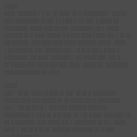
████
███▌██████▌▌ ▌█▌ █▌███▌ █▌█ ████████ ▌█████
███ ████████ █▌██▌▌▌▌██▌▌ ██ ██▌ ▌████ ██
███████▌ ████ ███ █▌██▌ ███████ ▌█▌▌ ████
██████ █▌█ ███▌████▌ ▌█ ███ ███▌▌███ ██▌▌ █▌█▌
██ █████▌ ███ ███ ███▌████ ██████ ████▌ ████
▌██ ████ █▌██▌ █████▌██▌ ▌█ █▌█ ██▌▌█ ██▌▌
███████▌ ██ ███▌██████▌▌ ██ ████▌██▌ ██▌█
█▌█████ ██▌████ ██▌██▌ ███▌ ████▌█▌ ███████▌
███████████▌██ ███▌
████
██▌▌ █▌█▌ ███ ▌█ ███ █▌██▌ █▌█▌█ ███████▌
█████ █▌█ ███ ████▌█▌ █▌████ ██▌█ ███████▌
██▌▌ ██ █▌██ █▌▌ ██▌███ ██████ ██████
████████▌▌ ▌██ █▌█ █▌██▌ █▌▌█▌█ ███ ███ ███ ▌█
█▌█ ██████▌ ███ ████ ██▌▌ ███████ █▌█▌▌ ████
███▌▌ ██ █▌█ █▌█▌ ██████ ███████ █▌█ ███