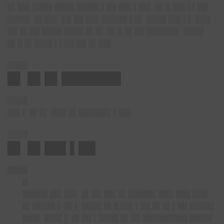
█▌██▌████ ████ ████▌▌██ ██▌▌██▌ █▌█ ██▌▌▌██
████▌ █▌██▌ ██ ██ ██▌ █████ ▌█▌ ████ ██▌▌▌ ███
██ █▌██ ████ ████ █▌█▌ █▌█ █▌██ ██████▌ ████
█▌█ █▌███▌▌▌██ ██ █▌██▌
████
█▌ █▌█▌███████
████
██▌▌ █▌█▌ ███ █▌██████▌▌██▌
████
█▌ █▌██▌▌██
████
█
█████ ██▌██▌ █▌██ ██▌█▌█████▌███ ███ ███
█▌████▌▌ █▌▌ ████ █▌█ ██▌▌██ █▌█▌▌██ █████
███▌ ███▌▌ █▌██ ▌████ █▌██ █████████ ████▌