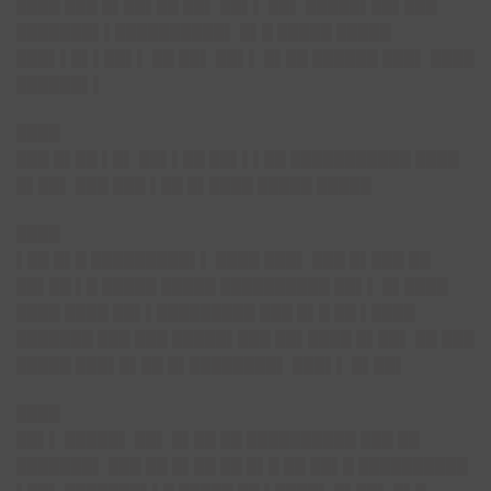
████ ███ █▌██▌██ ██▌ ██▌▌ ██▌ █████▌██▌███
███████▌▌██████████▌ █▌█ █████ █████
███▌▌█▌▌██▌▌ ██ ██▌ ██▌▌ █▌██ ██████ ███▌ ████
██████▌▌
████
███ █▌██ ▌█▌ ██▌▌██ ██▌▌▌██ ███████████ ████
█▌██▌ ███ ███ ▌██ █▌████ █████ █████
████
▌██ █▌█ █████████▌▌ ████ ███▌ ███ █▌███ ██
██▌██ ▌█ █████ █████ ██████████ ██▌▌ █▌████
████ ████ ██▌▌█████████ ███ █▌█ ██ ▌████
███████ ███ ███ █████▌███ ██▌████ █▌██▌ ██ ███
█████ ███▌█▌██ █▌████████▌ ███▌▌ █▌██▌
████
██▌▌ █████▌ ██▌ █▌██ ██ ██████████ ███ ██
███████▌ ███ ██ █▌██ ██ █▌█ ██ ██▌█ ██████████