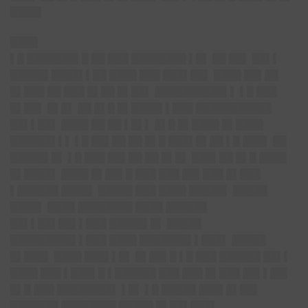
████▌
████
▌█ ███████▌█ ██ ███ ████████ ▌█▌ ██ ██▌ ██▌▌
█████▌████▌▌██ ████ ███ ███▌██▌ ████ ██▌██
█▌███ ██ ███ █▌██ █▌██▌ ██████████▌▌ ▌█ ███
█▌██▌ █▌█▌ ██ █▌█ █▌████▌▌███ ███████████
██▌▌██▌ ████ ██ ██ ▌█▌▌ █▌█ █▌████ █▌████
██████▌▌▌ ▌█ ██▌██ ██ █▌█ ███▌█▌██ ▌█ ███▌ ██
█████▌█▌ ▌█ ███ ██▌██ ██ █▌█▌ ███▌██ █▌█ ████
█▌████▌ ████ █▌██▌█ ███ ███ ██▌███ █▌███
▌██████ ████▌ █████ ███ ████ █████▌ █████
████▌ ████ ████████ ████ ██████
██▌▌██▌██▌▌███ █████▌█▌ █████
█████████▌▌███ ████ ███████▌▌███▌ █████
█▌███▌ ████ ███▌▌█▌ █▌██▌█ ▌█ ███ ██████ ██▌▌
████ ███ ▌███▌█ ▌██████ ███ ███ █▌███ ██▌▌██▌
█▌█ ███ ████████▌ ▌█▌ ▌█ █████ ███▌█▌██▌
███████ ████████ █████ █▌██▌███▌