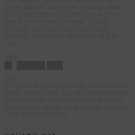
▌██▌ ███████▌▌█ █████ ██ ▌████▌ █▌██▌ █▌█
█▌████ ███ ███▌ ████ █▌█ ██▌ ███████▌▌████
██▌███ ██████████▌ ██ █████▌ █▌██ █▌██▌ ██▌
████ █▌█ █▌██▌ ████▌▌██▌████▌ ██ ████▌
███▌████▌█ ██▌▌██ █▌▌ ██▌███ ██▌█████
███████▌▌██████████▌ ██████ ██▌▌ ██ █▌██
▌▌██▌▌
████
█▌ █████▌███
████
██▌█ ▌█▌█▌ █▌█ ██▌█▌█████▌███ ███ ███ ██████▌
█████▌ ███ ██ ▌█ ███ ▌█▌█▌██ █▌████ ▌██████▌█
███▌█████ ████▌█ ███ █████████ █▌██ ██████
███████ ██▌█▌ ██ ███▌ ▌██ █▌██████▌▌ ███████▌
▌█ ██▌███ █████▌█████▌
█
Autor / Autorin: Dirk Ahrendt