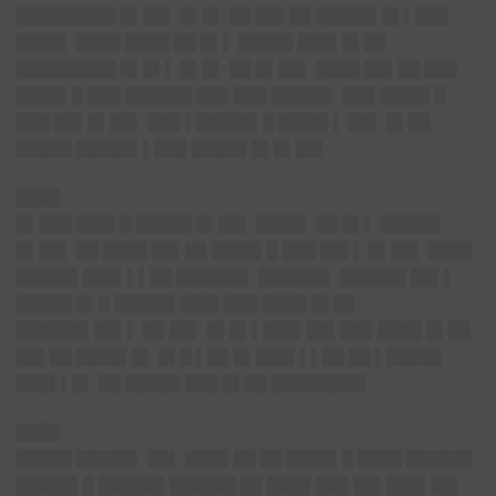
█████████ █▌██▌ █▌█▌ ██ ██▌██ █████▌█▌▌███
████▌ ████ ████ ██ █▌▌ █████ ███▌█▌██
█████████ █▌█▌▌ █▌█▌ ██ █▌██▌ ████ ██▌██ ███
████▌█ ███ ██████ ███ ███ █████▌ ███ ████▌█
███ ██▌█▌██▌ ███ ▌█████▌█ ████▌▌ ██▌ █▌██
█████ █████▌▌███ █████ █▌█▌██▌
████
█▌███ ███▌█ █████ █▌██▌ ████▌ ██ █▌▌ █████▌
█▌██▌ ██ ████ ██▌██ ████▌█ ███ ██▌▌ █▌██▌ ████
█████▌███▌▌▌██ ██████▌ ██████▌ ██████ ██▌▌
█████ █▌█ █████▌███▌███ ████ █▌██
██████▌██▌▌ ██ ██▌ █▌█▌▌███▌██▌███ ████ █▌██
██▌██ ████▌█▌ █▌█ ▌██ █▌███▌▌▌██ ██ ▌█████
███▌▌█▌ ██ █████ ███ █▌██ ████████▌
████
█████ █████▌ ██▌ ████ ██ ██ ████▌█ ████ ██████
█████▌█ ██████ ██████ ██ ████ ███ ██▌███▌██▌