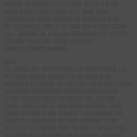
██████ ██ ██████ ███ █▌████▌ █▌█ █▌█ █▌██▌
████▌█ ███ ██████ ████▌██▌▌ ███▌ ████
████████ █▌████▌ ██████ ▌█▌ ████ █▌█ █▌██
██▌████ ████▌███▌ █▌██ ███▌███▌█ ████ █████
██▌▌ ██████ ▌█▌ █▌██ ██▌████ ████▌██▌███ ███
██████▌ █▌█ █▌██▌ ████▌ ███ ███▌
████▌█▌██████▌██████▌
████
██ █████▌ █▌▌ ██▌███ ███▌▌▌█▌████ █████▌ ▌█
█▌█ ████ █████▌ ██████ ▌█▌ ██ ████ █▌██▌
██████▌▌ ██ █████▌ █▌▌ ███ ██▌▌██ █▌███ ██████
█▌█ █████ █████████▌ ██████ █████ ██ ████
█▌██▌ ██████▌████▌ ██ █████▌ █▌▌ ██▌███
█▌██▌▌███▌█▌██▌█▌ ███ █████ █▌█████▌ ████
█████ ██ ████ █▌██▌ ██████▌▌ ███ ██████ ▌█▌
█████ █▌█ ██████ █▌██▌ ███▌ ███ ██▌▌ █▌██
█▌███▌▌▌██ ██████▌ ██▌▌ █▌███▌▌▌██ ██▌▌▌██
█▌█ ████ ██▌▌██ █████▌██ █▌█ ████▌████▌██