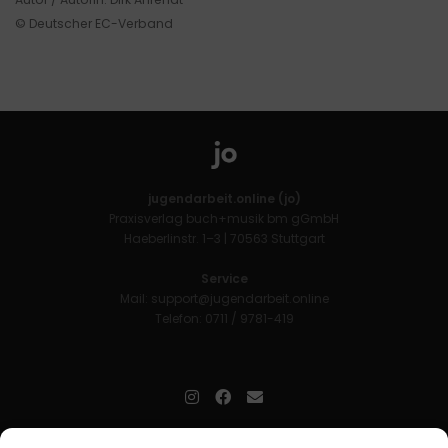
© Deutscher EC-Verband
jugendarbeit.online (jo)
Praxisverlag buch+musik bm gGmbH
Haeberlinstr. 1–3 | 70563 Stuttgart
Service
Mail:
support@jugendarbeit.online
Telefon: 0711 / 9781-419
jugendarbeit.online
- kurz jo - ist der Online-Materialpool für