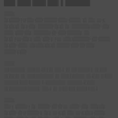
██▌███ ███ ██▌▌█████▌
████
█▌████ ▌█ ██▌███ █████ ███▌████▌ █▌██▌ █▌█
█▌██ █▌█▌▌██▌ ██████ █▌█▌█▌ ███████ ███▌ ██▌
███▌ ███ ██▌ ██████▌█▌ ███ █████▌ ██
█▌█▌▌█▌██▌▌ ██▌ ██▌▌ ▌█▌ ███ ██████▌ ██ ████▌
█▌██▌ ███▌ ██ ███ ██ █▌█████ ███ ██ ███
████▌▌██▌
████
██ █████▌ ███ █▌█▌▌█▌██▌▌ █▌██ ████▌▌ █▌██▌
█▌██ █▌█▌ ███ ██████▌ █▌███ ▌████▌ █▌█ █▌█ ███
█████▌███ ████▌▌ ███████▌ █████▌█ ███
█▌██████▌████▌ ██▌▌ █▌█ ██ ██▌████ ▌█▌▌
████
██▌▌ ████▌▌█▌ ████▌ ██ █▌█▌ ███▌ ██▌ ███ ██
█▌██▌ █▌█ ████▌▌ █▌▌ █▌█ █▌██▌ █▌█ ██ ▌████