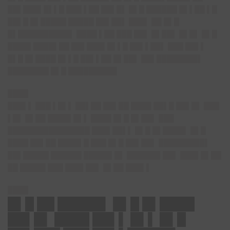
██▌███▌█▌▌█ ███ ▌██ ██▌█▌ █▌█ ██████ █▌▌██ ▌█
██▌█ █▌█████ █████ ██▌██▌ ███▌ ██ █▌█
█▌██████████▌ ████ ▌██ ███ ██▌ █▌██▌ █▌█▌ █▌█
████▌████▌██ ██▌███▌█▌▌█ ██▌▌██▌ ███ ██▌▌
█▌█ █▌████ █▌▌█ ██▌▌██ █▌██▌ ██▌████████▌
████████ █▌█ █████████▌
████
███▌▌ ███ ▌█▌▌ ██▌██ ██▌██ ████ ██▌█ ██▌█▌ ███
▌█▌ █▌██ ████▌█▌▌ ████ █▌█ █▌██▌ ███
████████████████ ███▌██▌▌ █▌█ █▌████▌ █▌█
████ ██▌██ ████▌█ ███ █▌█ ██▌██▌ █████████▌
██▌█████ ██████ █████▌█▌ ██████▌██▌ ███▌█▌██
██ █████ ███ ███▌██▌ █▌██ ███▌▌
████
█▌█ ██ █████▌ █▌█ █▌████
██▌█▌ ████ ██▌▌ █▌▌ █▌█