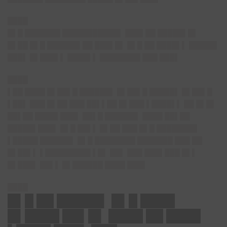
████
█▌█ ███████ ███████████▌ ███▌██ █████▌█▌
█▌██ █▌█ ██████▌██ ███▌█▌ █▌█ ██ ████▌▌ █████▌
███▌ █▌███▌▌ ████▌▌ ████████ ███ ███▌
████
▌██ ████ █▌██▌█ ██████▌ █▌██▌█ █████▌ █▌██▌█
▌██▌ ███ █▌██ ███ ██▌▌██ █▌███ ▌████▌▌ ██ █▌█▌
██▌██ ████▌███▌ ██▌█ ██████▌ ████ ██▌██
█████▌███▌ █▌█ ██▌▌ █▌██ ███ █▌█ ████████
▌█████ ██████▌ █▌█ ████████ ███████ ███ ██
█▌██▌▌ ▌█████████ ▌█▌ ██▌ ███ ███▌███ █▌▌
█▌███▌ ██▌▌ █▌██████ ████ ███▌
████
█▌█ ██ █████▌ █▌█ ████
█▌████ ██▌█▌ ████ ██ ████