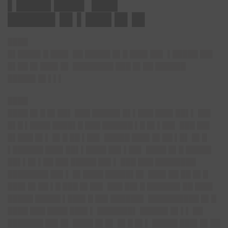
▌████ ███▌ ███
█████▌█▌▌███ █▌█▌
████
█▌████▌█ ███▌ ██ █████ █▌█ ███▌██▌ ▌█████ ██▌
█▌██ █▌███▌█▌ ████████ ███ █▌██ ██████
█████▌█▌▌▌▌
████
████ █▌█ █▌██▌ ███ █████▌█▌▌███ ███▌██▌▌ ██▌
█▌█ ▌████ ████▌█ ███ ██████ ▌█ █▌▌██▌ ███ ██▌
█▌███ █▌▌ █▌█ ██ ▌██▌ █████ ███▌█▌██ ▌█▌ █▌█
▌██████ ███▌██▌▌████ ██▌▌██▌ ████ █▌█ █████
██▌▌█▌▌██ ██▌█████ ██▌▌ ███ ███ ████████
████████ ██▌▌ █▌████ █████▌█▌ ███▌██ ██ █▌█
███▌█▌██ ▌█ ███ █▌██▌ ███ ██▌█ ██████▌██ ███▌
█████ █████ ▌███▌█ ██▌██████▌ ██████████ █▌█
████ ███ ████ ███▌▌ ███████▌ █████▌█▌▌▌ ██
███████ ██▌█▌ ████ █▌█▌ █▌█ █▌▌ █████ ███▌█▌██