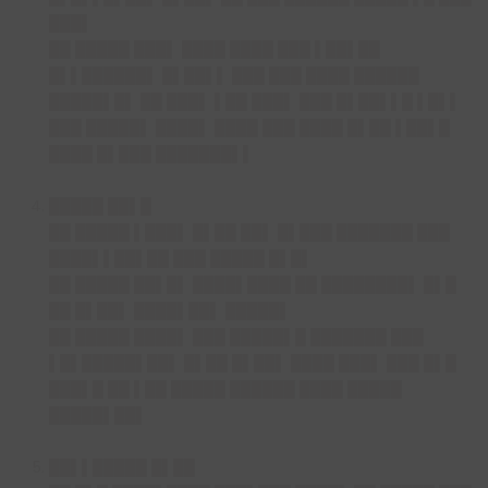
███▌
██ █████ ███▌ ████ ████ ███ ▌██▌██
█▌▌██████▌ █▌██▌▌ ███ ███ ████ ██████
█████▌█▌ ██ ███▌ ▌██ ███▌ ███ █▌██▌▌█ ▌█▌▌
███ █████▌ ████▌ ████ ███ ████ █▌██ ▌██▌█
████ █▌███ ███████▌▌
█████ ██▌█
██ █████ ▌███▌ █▌██ ██▌ █▌███ ███████ ███
████▌▌██▌██ ███ █████ █▌█▌
██ █████ ██▌█▌ ████▌████ ██ ████████▌ █▌█
██ █▌██▌ ████▌██▌ █████▌
██ █████ ████▌ ███ █████▌█ ███████ ███
▌█▌█████▌██▌ █▌██ █▌██▌ ████ ███▌ ███ █▌█
███▌█ ██ ▌██ █████ ██████ ████ █████
█████▌██▌
██▌▌█████ █▌██