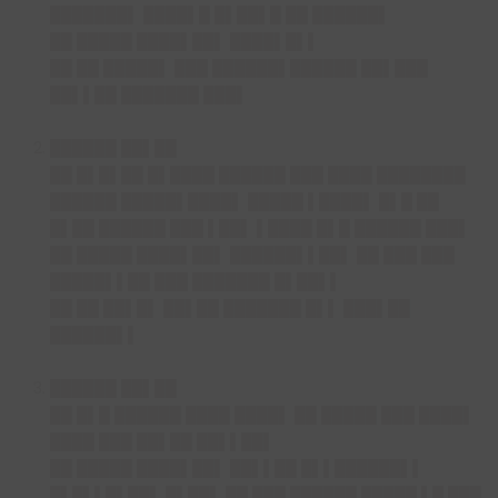
███████▌ ████▌█ █▌██▌█ ██ ██████▌
██ █████ ████▌██▌ ████▌█▌▌
██ ██ █████▌ ███ ██████▌██████ ██▌███
██▌▌██ ███████ ███▌
██████ ██▌██
██ █▌█▌██ █▌████ ██████ ███ ████ ████████
██████ █████▌████▌ █████ ▌████▌ █▌█ ██
█▌██ ██████ ███ ▌██▌ ▌████ █▌█ ██████ ███▌
██ █████ ████▌██▌ ██████▌▌██▌ ██ ███ ███
█████▌▌██ ███ ███████ █▌██▌▌
██ ██ ██▌█▌ ██▌██ ███████ █▌▌ ███▌██
██████▌▌
██████ ██▌██
██ █▌█ ██████ ████ ████▌ ██ █████ ███ ████▌
████ ███ ██▌██ ██▌▌██▌
██ █████ ████▌██▌ ██▌▌██ █▌▌██████▌▌
█▌█▌▌█▌██▌ █▌██▌ ██ ███ ██████ █████ ▌█ ███