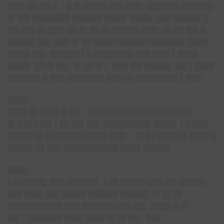
███▌██ ██▌▌ ▌█ █▌████▌███ ███▌ ██████▌██████
█▌██▌███████▌██████ ████▌████▌ ███ █████▌█
██▌██▌█▌███▌██ █▌██ █▌█████▌███▌ █▌██ ██▌█
█████▌██▌ ███ █▌██ ████ ██████ ███████▌████
████▌██▌ ██████ ▌█ ████████ ███ ███▌▌████
████▌ ██ █▌██▌ █▌██ █▌▌ ███ ██▌█████▌██▌▌████
██████▌█ ███ ███████▌███ ██ ████████▌▌███▌
████
████ █▌██ █▌█ ██▌▌██████ ██████████████▌▌
█▌█ █▌▌██▌▌██ ██▌██▌ █████████▌████▌ ▌█ ███
█████ █▌██ ██████ ███▌███▌▌ █▌█ ▌████ █▌██ █▌█
█████ ██ ███ ███████████ ████ █████▌
████
▌█ █████▌███ ██████▌ ▌██ █████ ███ ██▌█████
███ ███▌ ██▌█████ ██████ █████▌ █▌█▌██
███████████ ███ ███████ ██▌██▌ ████ █▌█
██▌▌███████ ███▌████ █▌██ ██▌ ███