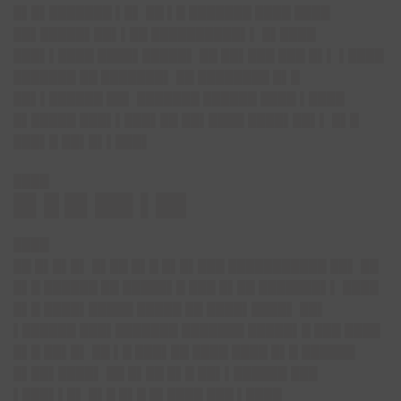
█▌█▌███████ ▌█▌ ██ ▌█ ███████ ████ ████
██▌█████▌██▌▌██ ██████████▌▌ █▌████
███▌▌████ ████▌█████▌ ██ ██▌███ ███ █▌▌ ▌████
███████ ██ ███████▌ ██ ████████ █▌█
██▌▌██████ ██▌ ███████ ██████ ████ ▌████
█▌█████ ███▌▌███▌██ ██▌████ ████▌██▌▌ █▌█
███▌█ ██▌█▌▌███▌
████
█▌█ █▌██▌▌██
████
██ █▌█▌█▌ █▌██ █▌█ █▌█▌███ ███████████ ██▌ ██
█▌█ ██████ ██ █████▌█ ███ █▌██ ███████▌▌ ████
█▌█ ████▌█████ █████ ██ ████▌████▌ ██▌
▌██████ ███▌███████ ███████ █████▌█ ███ ████
█▌█ ██▌█▌ ██ ▌█ ███▌██ ████ ████ █▌█ ██████
█▌██▌████▌ ██ █▌██ █▌█ ██▌▌██████ ███
▌███▌▌█▌ █▌█ █▌█ █▌████ ███ ▌████