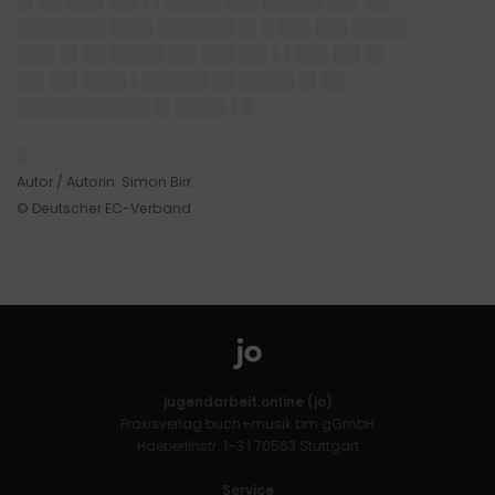
█▌██ ███▌██▌▌▌█████ ███ █████▌██▌ ██
████████ ████ ███████ █▌█ ███ ███ █████
███▌█▌██ █████ ██▌███ ██▌▌▌███ ██▌█▌
██▌██▌████ ▌██████ ██ █████ █▌██
████████████ █▌████▌▌█
█
Autor / Autorin: Simon Birr
© Deutscher EC-Verband
jugendarbeit.online (jo)
Praxisverlag buch+musik bm gGmbH
Haeberlinstr. 1–3 | 70563 Stuttgart
Service