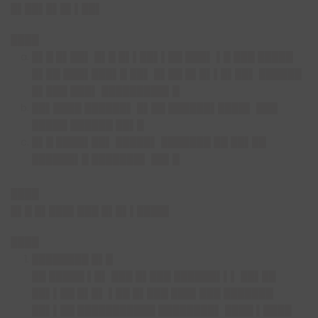
█▌██▌█▌█▌▌██▌
████
█▌█ █▌██▌ █▌█ █▌▌██▌▌██ ███▌ ▌█ ███ █████
█▌██ ███▌███▌█ ██▌ █▌██ █▌█▌▌█▌██▌ ██████
█▌███ ███▌ █████████▌█
██▌████ ██████▌ █▌██ ██████▌████▌ ███
█████ ██████ ██▌█
█▌█ ████▌██▌ █████▌ ███████ ██ ██▌██
██████▌█ ███████▌ ██▌█
████
█▌█ █▌███▌███ █▌█▌▌████▌
████
████████ █▌█
██ █████ ▌█▌ ███ █▌███ ██████▌▌▌ ██▌██
██▌▌██ █▌█▌ ▌██ █▌███ ███▌███ ███████
██▌▌██ ███████████ ████████▌ ████ ▌████