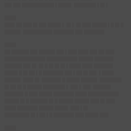
██▌██▌███████████ ▌████▌ ███████▌▌█▌▌
████
███▌██ ███ █▌██▌████▌▌ █▌▌ █▌███ █████ ▌█ █▌█
█████▌ ██████████ ███████ ██▌███████
████
██ ██████ ██▌█████▌██▌▌███ ███▌██▌██ ███
██████████████ ██████████▌█████ ██████▌
██████ ██▌█▌ █▌█ █▌█▌█▌▌████ ███▌██████▌
████▌█ █▌██ ▌█ ███████ ██▌▌██ █▌██▌ ▌████
█████▌ ███▌█▌ ██████▌█ ████▌█████▌ ███████▌
█▌██ █▌█ █████ ███████▌▌ ██▌▌ ██▌ ██████
██████▌█ ███ ████▌███████ ████ ██████████▌
█████ █▌█ ██████ █▌█ █████ █████ ███ █▌███
████ ███████ █████ ████▌ ███ ▌█▌
████████▌█▌▌██ ▌█ ███████ ███ ████▌███
████