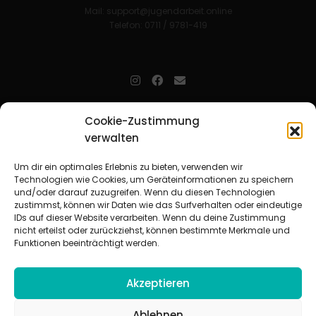
Mail:
support@jugendarbeit.online
Telefon: 0711 / 9781-419
jugendarbeit.online
- kurz jo - ist der Online-Materialpool für
Cookie-Zustimmung
Mitarbeitende in der christlichen Kinder-, Jugend- und jungen
verwalten
Erwachsenenarbeit. Auf
jo
findet man unkompliziert und schnell
zahlreiche praxiserprobte Materialien und gewinnt so Zeit für
Beziehungsarbeit.
Um dir ein optimales Erlebnis zu bieten, verwenden wir
Technologien wie Cookies, um Geräteinformationen zu speichern
und/oder darauf zuzugreifen. Wenn du diesen Technologien
Beteiligte Verbände
zustimmst, können wir Daten wie das Surfverhalten oder eindeutige
CVJM-Landesverband Bayern e. V.
|
CVJM-Gesamtverband in
IDs auf dieser Website verarbeiten. Wenn du deine Zustimmung
Deutschland e. V.
nicht erteilst oder zurückziehst, können bestimmte Merkmale und
CVJM-Westbund e. V.
|
Deutscher Jugendverband „Entschieden für
Funktionen beeinträchtigt werden.
Christus“ e. V.
Evangelisches Jugendwerk in Württemberg
Akzeptieren
Ablehnen