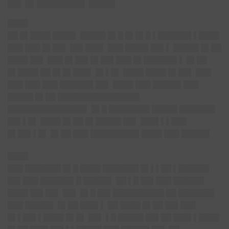
█▌█ █████▌███
████
██ █▌████ ████▌ █████ █▌█ █▌█▌█ ▌██████▌▌████
███ ███ █▌██▌ ██▌███▌ ███ ████▌██▌▌ █████ █▌██
████ ██▌ ███ █▌██▌█▌██▌███ █▌██████▌▌ █▌██
█▌████ ██ █▌█▌███▌ █▌▌█▌ ████ ████ █▌██▌ ███
███ ███ ███ ██████▌██▌ ████ ███ █████▌███
█████ █▌██ ████████████████
███████████████▌ █▌█ ████████ █████ ███████
██▌▌█▌ ████ █▌██ █▌█████ ██▌ ███▌▌▌███
█▌██▌▌█▌ █▌██ ███ █████████▌████ ███ █████▌
████
███ ███████ █▌█ ████ ███████ █▌▌▌██ ▌██████
██▌███ ██████▌█ █████▌ ██ ▌█ ██▌███ ██████
████ ██▌██▌ ██▌ █▌█ ██▌██████████ ██ ███████
███ █████▌ █▌██ ███▌▌ ██ ████ █▌██ ██▌███
█▌▌██▌▌████ █▌█▌ ██▌ ▌█ █████ ██▌██ ███▌▌████