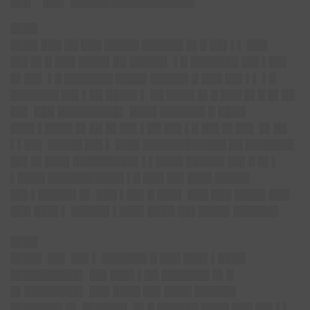
████
████ ███ ██ ███ █████ ██████ █▌█ ██▌▌▌ ███
██▌█▌█ ███ ████▌██ █████▌ ▌█ ███████ ██▌▌██▌
█▌██▌ ▌█ ███████ ████▌█████▌█ ███ ██▌▌▌ ▌█
███████ ██▌▌██ ████▌▌ ██ ████ █▌█ ███ █▌█ █▌██
██▌ ███ █████████▌ ████ ██████▌█ ████
███▌▌████ █▌██ █▌██▌▌██ ██▌▌█ ██▌█▌██▌ █▌██
▌▌██▌ █████ ██▌▌ ███▌████████████ ██ ███████
██▌█▌███▌█████████▌▌▌████ █████▌██▌█ █▌▌
▌████ ███████████ ▌█ ███ ██▌███▌█████
██▌▌█████▌█▌ ███ ▌██▌█ ███▌ ███ ███ ████▌███
███ ███▌▌ █████▌▌███▌████ ██▌████▌██████▌
████
████▌ ██▌ ██▌▌ ██████▌█ ███ ███▌▌████
██████████▌ ██▌███▌▌██ ███████ █▌█
█▌████████▌ ███ ████ ██▌████ ██████
███████▌█▌ ██████▌ █▌█ ██████ ████ ███ ██▌▌▌