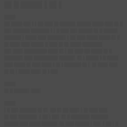
█▌█ ████▌▌█▌▌
████
██ ████ ██▌▌▌██ ███ █▌█████▌█████ ████ ███ █▌█
██▌██████ ██████▌▌▌█ ███ ██▌█████ █▌█ █████
██████ ▌████ ███ ██████▌▌██ ███ ████ ████ █▌█
█▌███▌███ ████▌█ ███ █▌█▌████ ███████
██▌███▌████████ ███▌█▌▌██ ███ ██ ████ █▌█
██████▌███ ████████▌█████▌ █▌▌████▌▌█ ████
███ ████ █▌███ ███▌▌█▌▌██████ █▌▌ █▌███▌███
█▌█▌▌████ ███▌█▌▌██▌
████
█▌█ █████▌███▌
████
▌█ ██▌██████ █▌█▌ ██ █▌██ ███▌▌█▌███ ███
█▌██▌██████▌ ▌██ ▌██▌ █▌█ ██████▌██████
█████ ███ ████ █████▌ █▌███ █████ ▌██▌ ▌██ ▌█