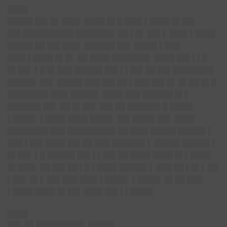
████
█████ ██▌█▌ ███▌ ████ █▌█ ███▌▌████ █▌██▌
██▌██████████ ███████▌ ██ ▌█▌ ██▌▌ ███▌▌████
█████ ██ ██▌███▌ ██████ ██▌ ████▌▌███
███▌▌████ █▌█▌ ██ ████ ███████▌ ████ ██▌▌▌█
█▌██▌ ▌█ █▌███ █████▌██▌▌▌██▌██ ██▌████████
█████▌ ██▌ █████ ███ ██▌██ ▌███ ██▌█▌ █▌██ █▌█
████████ ███▌█████▌ ████ ███ ██████ █▌▌
██████▌██▌ ██ █▌██▌ ██▌██ ██████▌█ ████▌
▌████▌ ▌████ ████ ████▌ ██▌████▌██▌ ████
████████ ███ █████████▌██ ███▌█████ █████▌▌
███ ▌██▌████ ██▌██ ███ ██████▌▌ █████ █████▌▌
█▌██▌ ▌█ █████▌██▌▌▌██▌██ ████ ████ █▌▌████
█▌███▌
██ ██▌██ ▌█ ▌████ █████▌▌ ███ ██ ▌█▌▌ ██
▌██▌ █▌▌ ██▌███ ███▌▌████▌ ▌████▌ █▌██ ███
▌████ ████ █▌██▌ ███▌██▌▌▌████▌
████