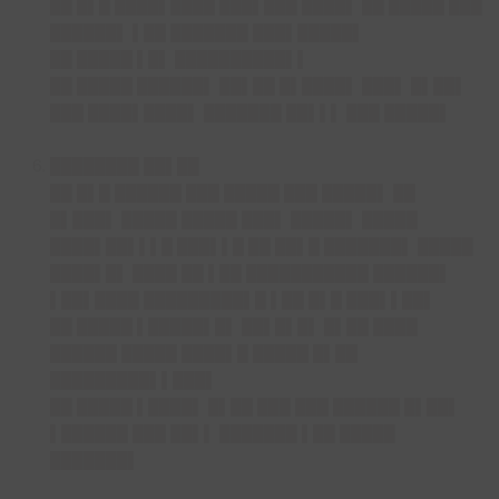
██ █▌█ ████▌████ ███▌███ ████▌ ██ █████ ███
██████▌ ▌██ ███████ ███▌█████▌
██ █████ ▌█▌ ██████████▌▌
██ █████ ██████▌ ██▌██ █▌████▌ ███▌ █▌██▌
███ ████▌████▌ ███████ ██▌▌▌ ███ █████▌
████████ ██▌██
██ █▌█ ██████ ███ █████ ███ █████▌ ██
█▌███▌ █████ █████ ███▌ █████▌ █████
████▌██▌▌▌█ ███▌▌█ ██ ██▌█ ███████▌ █████
████▌█▌ ████ ██ ▌██ ███████████ ██████▌
▌██▌████ █████████▌█ ▌██ █▌█ ███▌▌██▌
██ █████ ▌█████▌█▌ ██▌█▌█▌ █▌██ ████
██████ █████ ████▌█ █████ █▌██
█████████▌▌███▌
██ █████ ▌████▌ █▌██ ███ ███ ██████ █▌██▌
▌██████ ███ ██▌▌ ███████ ▌██ █████
███████▌