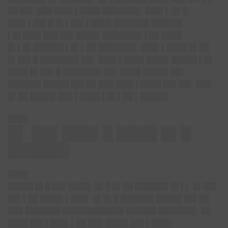
██ ██▌ ███ ███▌▌████ ███████▌ ███▌▌ █▌█
███▌▌██▌█ █▌▌██▌▌████ ███████ ██████
▌█▌███▌███ ██▌████▌ ███████▌▌██ ████
█▌▌█▌██████ ▌█▌▌██ ███████▌ ███▌▌████ █▌██
█▌██▌█ ███████▌██▌ ███▌▌████ ████▌█████ ▌█▌
████ █▌██▌█ ███████▌██▌ ████ █████ ██▌
██████▌█████ ██▌██ ███ ███▌▌████ ██▌██▌ ███
█▌██ █████ ███ ▌████ ▌█▌▌██ ▌█████▌
████
█▌ ██▌███▌█ ████ █▌█
██████
████
█████ █▌█ ██▌████▌ █▌█ █▌██ ██████▌█▌▌▌ █▌██▌
██▌▌██ ████▌▌███▌ █▌█▌█ ██████▌█████ ██▌██
███ ███████ ████████████ ██████ ███████▌ ██
████ ██▌▌███▌▌██ ███ ████▌██▌▌████