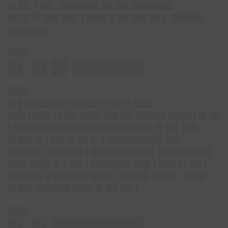
█▌██▌ ▌██▌ ████████ ██▌██▌ ████████
██▌█▌█▌███ ███▌▌████ █▌██ ███ ██▌▌ ██████▌
███ ████▌
████
█▌ █▌█▌███████
████
█▌█ ████████ ██████ ▌███ █▌████
███▌▌███▌▌▌██▌ ████ ███ ██▌██████ ████▌▌█▌██
▌█ █████ ███ ████████ █████ ███▌█▌██▌ ███
█▌███ █▌▌██▌ █▌██ █▌█ ███████████ ███
██████▌▌████ ██▌▌█ ████ ██████▌ ███ ███████
████ ████ █▌█ ██▌▌████████ ███▌▌███▌▌▌██▌▌
██▌███ ▌█ ███████ ████▌▌█████▌ █▌██▌ ▌████
█▌███ ███████ ████ █▌██▌██▌▌
████
█▌ █▌█████████