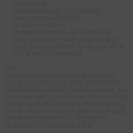
██████ ██▌██
██ █████ █████▌██▌ █▌▌█ █████▌██
████▌▌███ ███ ███ █████▌▌
██ █████ ▌█▌ ████▌█▌
██ ████ ████ █████ █▌██ ▌█▌█████▌▌██
████▌▌ ███████▌▌ ▌████▌ ██ ██▌███ ████
█▌██▌ ████ ███▌██ ████▌ ██ ███▌███▌ ██▌██
██▌▌██ ███ █▌█▌█████████▌
████
██████ ███ ██▌██████ █▌██▌█▌█▌▌██ ███▌█▌
█▌██ █▌█ ███▌████ █▌▌█▌ ████▌ █████████ ███
████████████ ██████ █▌█ ████████ ██████▌ █▌█
██████ ███ ████▌█▌██▌▌▌ █████ ███ ████ ███ ███
██████▌ ██ ██▌██▌█ ██████▌█▌ ███████ █▌█ █▌█▌
██ █▌██ █████ ███ █████ █▌▌ ██████ ███ █▌████▌
████ █████ ███████████ █▌▌██▌▌████ █▌▌
██▌███ ███▌▌▌█ ███ █████ █▌█ █▌█▌