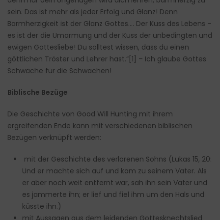
denn nur dein Ungenügen wird dich lehren, barmherzig zu
sein. Das ist mehr als jeder Erfolg und Glanz! Denn
Barmherzigkeit ist der Glanz Gottes…. Der Kuss des Lebens –
es ist der die Umarmung und der Kuss der unbedingten und
ewigen Gottesliebe! Du solltest wissen, dass du einen
göttlichen Tröster und Lehrer hast.“[1] – Ich glaube Gottes
Schwäche für die Schwachen!
Biblische Bezüge
Die Geschichte von Good Will Hunting mit ihrem
ergreifenden Ende kann mit verschiedenen biblischen
Bezügen verknüpft werden:
mit der Geschichte des verlorenen Sohns (Lukas 15, 20:
Und er machte sich auf und kam zu seinem Vater. Als
er aber noch weit entfernt war, sah ihn sein Vater und
es jammerte ihn; er lief und fiel ihm um den Hals und
küsste ihn.)
mit Aussagen aus dem leidenden Gottesknechtslied