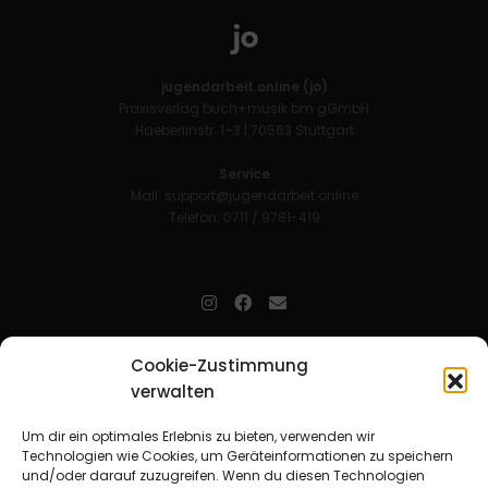
jugendarbeit.online (jo)
Praxisverlag buch+musik bm gGmbH
Haeberlinstr. 1–3 | 70563 Stuttgart
Service
Mail:
support@jugendarbeit.online
Telefon: 0711 / 9781-419
jugendarbeit.online
- kurz jo - ist der Online-Materialpool für
Cookie-Zustimmung
Mitarbeitende in der christlichen Kinder-, Jugend- und jungen
verwalten
Erwachsenenarbeit. Auf
jo
findet man unkompliziert und schnell
zahlreiche praxiserprobte Materialien und gewinnt so Zeit für
Beziehungsarbeit.
Um dir ein optimales Erlebnis zu bieten, verwenden wir
Technologien wie Cookies, um Geräteinformationen zu speichern
und/oder darauf zuzugreifen. Wenn du diesen Technologien
Beteiligte Verbände