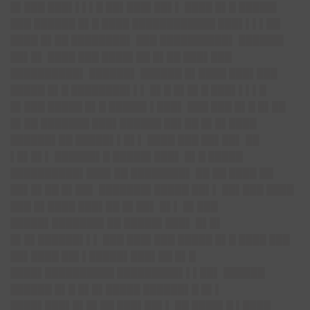
█▌███ ███▌▌▌▌█ ██▌███▌██▌▌ ████ █▌█ █████▌
███ ██████ █▌█ ████ ████████████ ███▌▌▌▌██
████ █▌██ ████████▌ ███ ██████████▌ ██████▌
██▌█▌ ████ ███ ████▌██ █▌██ ███▌███
██████████▌ ██████▌ ██████ █▌████ ███▌███
█████ █▌█ ████████▌▌▌ █▌█ █▌█▌█ ███▌▌▌▌█
█▌███ █████ █▌█ █████▌▌███▌ ███ ███ █▌█ █▌██
█▌██ ███████ ███▌██████ ██▌██ █▌█▌████
██████▌██ █████▌▌█▌▌ ████ ███ ██▌██▌ ██
▌█▌█▌▌ ██████▌█ █████▌███▌ █▌█ █████
██████████▌███▌██ ████████▌ ██ ██ ████ ██
██▌█▌██ █▌██▌ ███████▌█████ ██▌▌ ██▌███ ████
███ █▌████ ███▌██ █▌██▌ █▌▌ █▌███
█████▌███████▌██ █████▌███▌ █▌█▌
█▌█▌██████▌▌▌ ███ ███▌███ █████ █▌█ ████ ███
██▌████ ██▌▌█████▌███▌██ █▌█
████▌██████████ █████████▌▌▌██▌ ██████
██████ █▌█ █▌█▌█████ ██████▌█ █▌▌
████▌███▌█▌█▌██ ███▌██▌▌ ██ ████▌█ ▌████