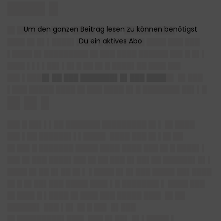
████▌█
█▌██ ███ ▌█▌█▌ ████▌█▌██▌ █████▌ ████
███▌█▌█▌▌████▌▌██ ▌█ ████████ ████ ███ ███
▌████ █▌█████████ █▌███ ████ ██████ ██▌█ █▌▌
███▌▌▌▌▌██▌▌█▌█ ██ █▌█ ████▌██ ███▌██▌
██▌▌███
█▌██ ███ ███████▌█▌███ ████
█▌ █▌███
▌███ █████ ████ █▌███ ████ █▌█ ███████▌██▌▌█
█▌█▌█
██▌█ ██▌▌▌██ ███████ █████████ █▌▌ █▌████
██▌▌██ ██████▌▌▌████▌ ████ ███ █▌▌█▌██
█▌██▌█ ███████ ████▌████ ████ ███ █▌█ ████▌▌
██▌█▌███ ████▌██▌█▌██ ███ █▌██▌██ ██████▌█▌▌
████ █▌██ █▌██ █▌▌ ▌████ █▌█▌███ ████▌██▌████
█▌█ █▌██▌███ ████▌███▌▌█ ███████▌▌ ████ ███
█▌███▌█ ▌████ █▌███▌███ █████ ███▌ █▌██
██████▌ ███ ▌█▌ █▌█ ██▌ █▌███
█▌█████████▌███▌ ███ █▌██▌ █▌▌████▌▌