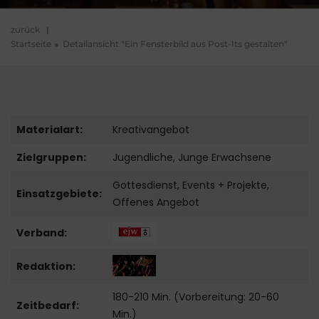
zurück
|
Startseite
Detailansicht "Ein Fensterbild aus Post-Its gestalten"
Materialart:
Kreativangebot
Zielgruppen:
Jugendliche, Junge Erwachsene
Gottesdienst, Events + Projekte,
Einsatzgebiete:
Offenes Angebot
Verband:
Redaktion:
180-210 Min. (Vorbereitung: 20-60
Zeitbedarf:
Min.)