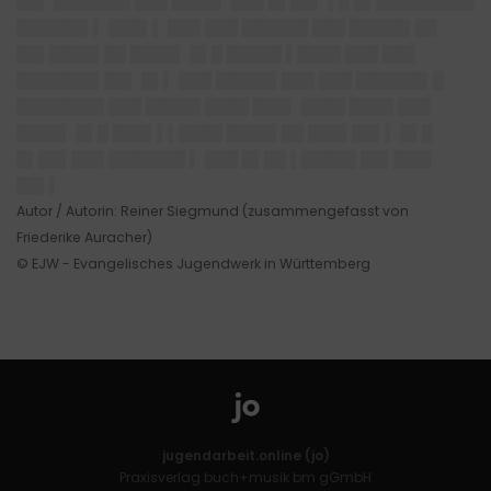
██▌ ███████ ███ ████▌ ███ █▌██▌ ▌█ █▌█████████
██████▌▌ ███▌▌ ███ ███ ██████ ███ █████▌██
██▌████▌██ ████▌ █▌█ █████ ▌████ ███ ███
███████▌██▌ █▌▌ ███ █████▌███ ███ ██████▌█
████████ ███ █████ ████ ███▌ ████ ████ ███
████▌ █▌█ ███▌▌▌████ ████▌██ ███▌██▌▌ █▌█
█▌██▌███ ███████ ▌ ███ █▌██ ▌█████ ██▌███▌
██▌▌
Autor / Autorin: Reiner Siegmund (zusammengefasst von
Friederike Auracher)
© EJW - Evangelisches Jugendwerk in Württemberg
jugendarbeit.online (jo)
Praxisverlag buch+musik bm gGmbH