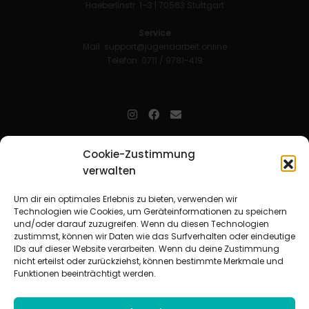
Haeberlinstr. 1–3 | 70563 Stuttgart
Service
Mail:
support@jugendarbeit.online
Telefon: 0711 / 9781-419
jugendarbeit.online
- kurz jo - ist der Online-Materialpool für
Cookie-Zustimmung
Mitarbeitende in der christlichen Kinder-, Jugend- und jungen
verwalten
Erwachsenenarbeit. Auf
jo
findet man unkompliziert und schnell
zahlreiche praxiserprobte Materialien und gewinnt so Zeit für
Beziehungsarbeit.
Um dir ein optimales Erlebnis zu bieten, verwenden wir
Technologien wie Cookies, um Geräteinformationen zu speichern
und/oder darauf zuzugreifen. Wenn du diesen Technologien
Beteiligte Verbände
zustimmst, können wir Daten wie das Surfverhalten oder eindeutige
CVJM-Landesverband Bayern e. V.
|
CVJM-Gesamtverband in
IDs auf dieser Website verarbeiten. Wenn du deine Zustimmung
Deutschland e. V.
nicht erteilst oder zurückziehst, können bestimmte Merkmale und
CVJM-Westbund e. V.
|
Deutscher Jugendverband „Entschieden für
Funktionen beeinträchtigt werden.
Christus“ e. V.
Evangelisches Jugendwerk in Württemberg