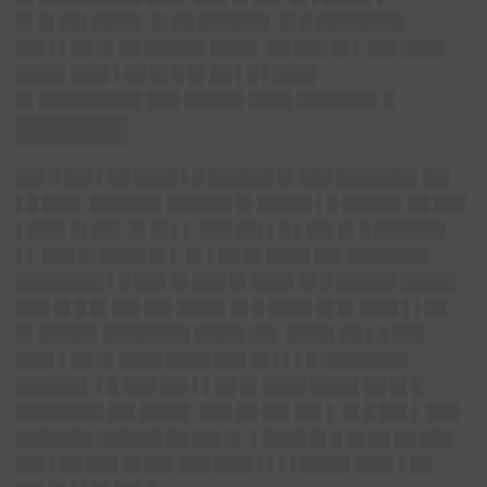
█▌█▌██▌████▌ █▌██ ██████▌ █▌█ ████████
██▌▌▌██ █▌██ █████▌████▌ ██ ███ █▌▌ ██▌████
████▌███▌▌██ █▌█ █▌██ ▌█ ▌████
█▌█████████▌███ █████▌████ ███████▌█
██████
██▌█ ██▌▌██ ████ ▌█ ██████ █▌███ ███████▌██▌
▌█ ███▌ ██████▌██████ █▌█████ ▌█ █████▌██ ███
▌███▌█▌██▌ █▌█▌▌▌ ███ ██▌▌█ ▌██▌█▌█ ██████▌
▌▌ ███ █▌████ █▌▌ █▌▌██ █▌████ ██▌███████▌
████████ ▌█ ███ █▌███ █▌████ █▌█ █████▌█████
███ █▌█ █▌██▌██▌████▌█▌█ ████ █▌█▌███▌▌▌██
█▌█████▌████████ ████▌██▌ ████▌██ ▌█ ███
███▌▌██ █▌████ ████ ███ █▌▌▌▌█ ████████
██████▌ ▌█ ███ ██▌▌▌██ █▌████ ████▌██ █▌█
████████ ██▌████▌ ███ ██ ██▌██▌▌ █▌█ ██▌▌ ███
███████ ██████ ██ ██▌█▌ ▌████ █▌█ █▌██ ██ ███
██▌▌██ ███ █▌██▌███ ███▌▌▌▌▌████▌███▌▌██