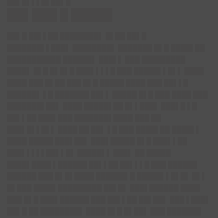
██▌█▌▌▌█▌██▌█
██▌███ █ █████
██▌█ ██▌▌██ ████████▌ █▌██ ██▌█
███████▌▌███▌ ████████▌ ███████ █▌█ ████▌██
███████████ ██████▌ ███▌▌ ███ █████████
████▌ █▌█ █▌█▌█ ███▌▌▌▌█ ███ █████▌▌█▌▌ ████
████ ███ █▌██ ███ █▌█ █████ ████ ███ ██▌▌█
██████▌ ▌█ ███████ ██▌▌ █████ █▌█ ███ ████ ███
███████▌██▌ ████ █████▌██ █▌▌███▌ ███▌█ ▌█
██▌▌██ ███▌███ ███████▌████ ███ ██
███▌█▌▌█▌▌ ████ ██ ██▌ ▌█ ███ ████▌██ ████▌▌
████ █████ ███▌██▌ ███▌█████ █▌█ ███▌▌██
███▌▌▌▌▌██▌▌█▌ █████▌▌ ███▌ ██ █████
████▌████ ▌██████ ██▌▌██ ██▌▌▌█ ███ ██████
██████ ███ █▌█▌████ ██████▌█ █████▌▌█▌█▌ █▌▌
█▌███ ████▌█████████ ██▌█▌ ███▌██████ ████
███ █▌█ ███▌██████ ███ ██▌▌██ ██▌██▌ ███ ▌███▌
██▌█ ██ ████████▌ ████ █▌█ █▌██▌ ███ ███████