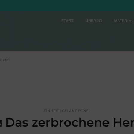
START
ÜBER JO
MATERIA
 Herz"
EINHEIT | GELÄNDESPIEL
Das zerbrochene He