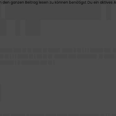
 █████████▌
▌ ▌█▌
█████ ███ █▌█▌███▌█▌████▌ ████ █ █▌▌▌▌█████ ██▌ █
██ █▌▌▌▌████ █▌▌██ █▌█▌ █████ ███ ███████▌ █▌███
██████ ▌█ ███████ ██▌█▌▌
█
█ ██▌█████▌█ █████▌████ ████ ████ ███████▌█▌▌▌ ██