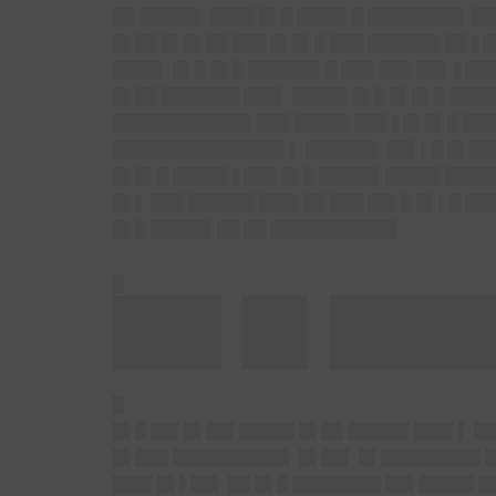
██ █████▌ ████ █▌█ ████▌█ ████████▌ ██
█▌██ █▌█▌██ ███ █▌█▌█ ███ ██████▌██ ▌█
████▌ █▌█ █▌█ ██████▌█ ███ ███ ██▌ ▌██
█▌██ ███████ ███▌ █████ █▌█ █▌█▌█ ████
████████████▌███ █████ ███ ▌█▌█▌█ ███
███████████████▌▌ ██████▌ ██▌▌█ █▌██▌
█▌█▌█ █████ ▌███ █▌█ █████▌█████ ████
█▌▌ ███ ██████ ███▌██ ███ ██▌█ █▌▌█ ██
█▌█ █████▌██ ██ ███████████▌
█
██▌█▌███
█
█▌█ ██▌█▌██▌█████ █▌██ █████▌███▌▌ ██
█▌███ ██████████▌ █▌██▌ █▌█████████ █
███▌█▌▌██▌ ██ █▌█ ████████ ██▌█████ █