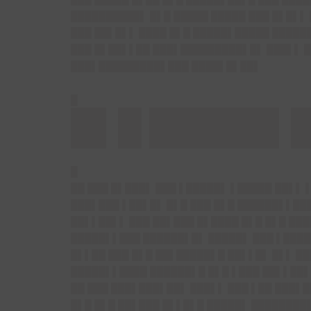
██████████▌ █▌█ █████ █████ ███ █▌█▌▌
███ ██▌█▌▌ ████ █▌█ █████▌█████ █████
███ █▌██▌▌██ ███▌█████████▌█▌ ███▌▌ █
███▌█████████▌███ ████▌█▌██▌
█
█▌█ █████▌
█
██ ███ █▌███▌ ███ ▌█████▌ ▌█████ ██▌▌ 
███▌███ ▌██▌█▌ █▌█ ███ █▌█ ██████▌▌███
██▌▌██▌▌ ███ ██▌███ █▌████ █▌█ █▌█ ███
█████▌▌███ ██████▌█▌ █████▌ ███ ▌████
█▌▌██ ███ █▌█ ██▌█████▌█ ██▌▌█▌ █▌▌ █
█████▌▌████ ██████▌█ █▌█ ▌███ ██▌▌██▌
██ ███ ███▌███▌██▌ ███▌▌ ███ ▌██ ███▌█
█▌█ █▌█ ██▌███ █▌▌█▌█ █████▌ ████████