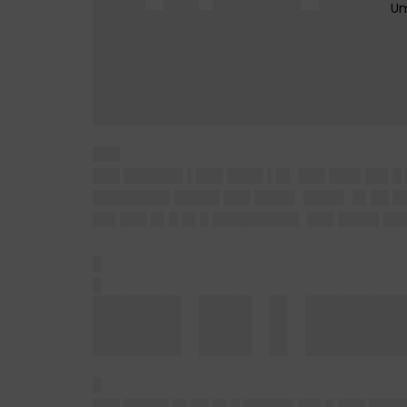
█████████
█████████
███
███ ██████▌▌███ ████ ▌█▌ ███ ███▌██▌█ 
████████▌█████ ███ ████▌ ████▌ █▌██ █
██▌███ █▌█ █▌█ █████████▌ ███ ████▌██
█
█
██▌█▌▌██
█
███ █████ █▌██ █▌█ █████▌██▌█ ███ ████