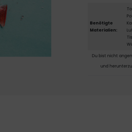
To
Po
Benötigte
Ka
Materialien:
Lu
Ti
Wä
Du bist nicht ange
und herunterz