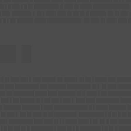
 █▌▌█ ██▌▌█ █▌████████▌█ ███ █▌████ ████████████▌
█ ██▌ ██████▌▌ █▌▌███▌███ █▌██ █▌█ █████▌██ █▌██▌
▌█ ▌██ █████▌████ ███████████▌ ██ ███ █▌███▌███ █
██▌█
▌█ █▌███ ██▌▌ ██▌████▌██ ████▌ █▌██ ▌████ ██▌████
█ ███ ████████ ██▌██████ ████████ █▌▌ █▌███ █████
██ ██ ███████ ████ ███ ██████ █▌█ ███▌▌██ ███████
 ██▌▌██ █████ █▌▌██ ██▌▌██▌▌ ███ ███ ████████ ███
██ ██████ ██████ ▌███ ███████████▌█ ▌████ ██████ █
 █▌██▌▌ ██ █▌███ █▌█▌███████▌ ████████▌▌█ █▌█ █▌█
██▌ ████████ ███ ███ █▌▌▌████ ███▌▌█▌ █▌█ ██▌█████
▌▌█ █▌██ █▌█ ███████▌▌███ █▌▌█ ███████ ▌█ █▌█ ███