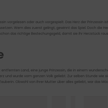
n vorgelesen oder auch vorgespielt. Das Herz der Prinzessin ist 
tzen. Wem dies zuerst gelingt, gewinnt das Spiel. Doch die Her
chon das richtige Bestechungsgeld, damit sie ihr Herzstück ra
e
it entfernten Land, eine junge Prinzessin, die in einem wundersch
z und wurde vom ganzen Volk geliebt. Zur selben Stunde wie s
berin. Obwohl von ihrer Mutter über alles geliebt, war das Mäd
█████▌█▌▌ ██