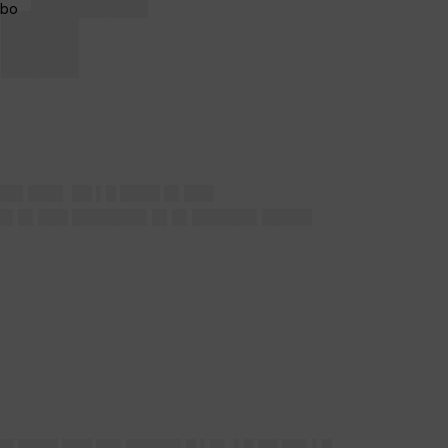
▌██
██▌███▌ ██ ▌█ ████ █▌███
█ █▌█▌███ ███████▌█▌█▌██████▌█████
█ ████ ███ ██▌█████▌█ ▌█▌ ▌█ ██ ██▌▌█