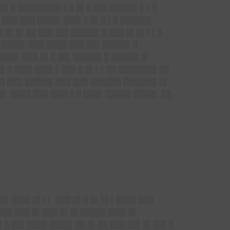
 █▌█ ████████▌▌█ █▌█ ██▌█████▌█ ▌█
▌███ ███ ████▌███▌█ █▌█ ▌█ ██████
▌█ █▌█▌██ ███ ██▌█████▌█ ███ █▌█▌▌▌█
▌████▌ ███ ████ ███ ██▌█████▌█
███▌ ███ █▌█ ██▌█████▌█ █████▌█
█▌█ ███▌███▌▌ ██▌█ █▌▌▌██ ███████▌██
█ ███ █████▌███ ███ ██████ ██████▌█▌
█▌ ████ ███ ███▌▌█ ███▌ █████ ████▌ ██
█▌ ███▌█▌▌▌ ███ █▌█ █▌█▌▌████ ███
███ ███ █▌███ █▌█▌█████ ███▌█▌
 ▌█ ██▌████ ████▌██ █▌██ ███ ██▌█▌██▌█