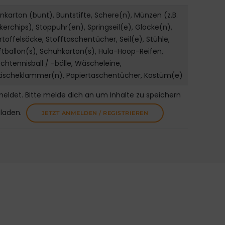
nkarton (bunt), Buntstifte, Schere(n), Münzen (z.B.
kerchips), Stoppuhr(en), Springseil(e), Glocke(n),
rtoffelsäcke, Stofftaschentücher, Seil(e), Stühle,
ftballon(s), Schuhkarton(s), Hula-Hoop-Reifen,
schtennisball / -bälle, Wäscheleine,
scheklammer(n), Papiertaschentücher, Kostüm(e)
meldet. Bitte melde dich an um Inhalte zu speichern
uladen.
JETZT ANMELDEN / REGISTRIEREN