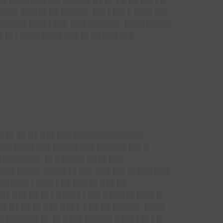
███▌ ███ █▌██ █████▌ ██▌▌██▌▌ ███▌██▌
 █████▌███▌▌██▌ ███ ██████▌ ████ █████
▌█▌▌████ ████ ███ █▌██ ███ █▌█
█▌█▌ █▌█ ▌█ █▌███ ██████████████
██ ████ ███ █████ ███ ██████ ██▌█
█ ███████▌ █▌█ ████▌██ █▌███
███▌████▌ ████▌▌▌██▌ ███ ██▌█▌███ ███
██ ███▌▌███▌▌██ ███ █▌█ █▌██
█ ▌█ █▌██ █▌▌█ ██▌▌▌██▌█ ███ █▌███▌█
▌█ ▌██ █▌█ █▌█ █▌▌ ▌██ ██ █████▌ ████
██ ██████▌█▌ █▌█ ██▌█████▌█ ██▌▌█▌▌█