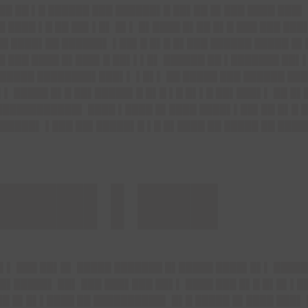
██ ██ ▌█ ██████ ███ ██████▌█ ██▌██ █▌███ ████ ███▌
█ ████ ▌█ ██ ██▌▌█▌ █▌▌ █▌████ █▌██ █▌█ ███ ███ ███
██ ████▌██ ██████▌ ▌██▌█ █▌█ █▌███ ██████ █████ █
█ ███ ████ █▌███▌█ ██▌▌▌█▌ ██████ ██ ▌███████ ██▌
█████ ████████▌███▌▌ ▌█▌▌ ██ █████ ███ ██████ ███
▌ █████ █▌█ ██▌█████▌█ █▌█ ▌█ █▌▌█ ██▌███▌▌ ██ █▌
████████████▌ ████ ▌████ █▌████ ████▌▌██▌██ █▌█ █
██████▌ ▌███ ██▌█████▌█ ▌█ █▌████ ██ █████ ██ ████
████▌▌███
▌▌ ███ ██▌█▌ █████ ███████ █▌█████ ████▌█▌▌ █████
█▌█████▌ ██▌ ███ ███▌███ ██▌▌ ████ ███ █▌█ █▌█▌▌█
██ █▌█▌▌████ ██ ██████████▌ █▌█ █████ █▌████ ███▌