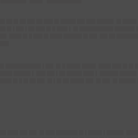
 ██ █▌██ ██▌██ ███ █▌█████ ██▌███ █████▌ █▌████▌ 
███ █▌▌██▌▌██ ███ █▌█ ███▌▌ █▌███████████ ██████▌
█▌ ████ █▌█ ███ █▌████ ██████ █▌██▌ ██▌██ ████████
███▌
██▌███████████▌▌██▌ █▌█ ████▌████▌ ████ ███ █▌█▌█
████ █████▌▌ ███ ██▌▌██ █████ ███▌▌ ██████ █████
█████ █▌█ █▌██ ██▌ █▌▌█▌██ ████▌██▌ █▌██▌ █▌█████
██ ███▌██▌██▌ █▌███ ███████ █▌▌████▌▌█████▌ █████