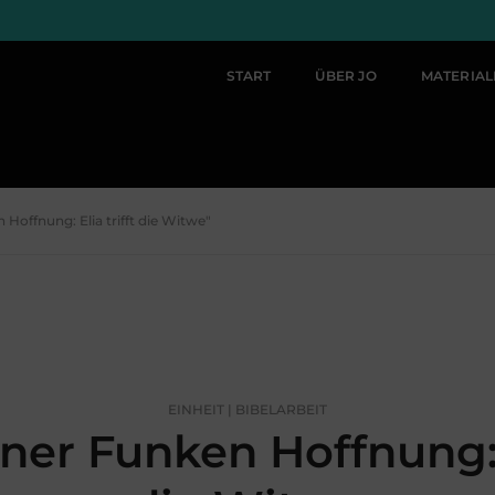
START
ÜBER JO
MATERIA
 Hoffnung: Elia trifft die Witwe"
EINHEIT | BIBELARBEIT
ner Funken Hoffnung: E