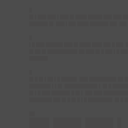
█
█▌▌███ ███ ▌███ █▌████ █████ ███ ███ █
██████▌█▌ ███ ▌██▌████ ██████▌██▌ ██▌
█
▌█ ███ ██████ ███ █▌████ ███▌██▌█ ██▌ 
█▌██ █▌██████████▌██ ███ █▌█ ██▌▌█ ██
██████▌
█
█▌█ █▌▌██ ▌█ █████▌ ███ █████████▌██ █
███████▌▌▌█▌ ███████████▌▌ █▌█ ██████
█▌▌█ ███ ██████▌█ █▌▌ ██▌███ ████████
████████ ██▌█▌█ █▌█ ▌█ ████████▌ █▌█ █
██
██▌███▌███▌▌ 