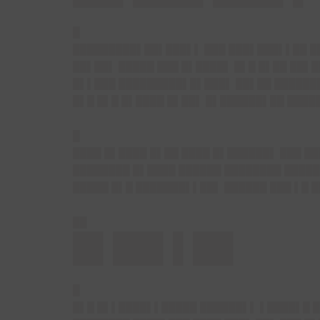
█
█████████▌██▌███▌▌ ███ ███▌███▌▌██ ███
██▌██▌ █████ ███ █▌████▌ █▌█ █▌██ ██▌
█▌▌███ █████████▌█▌███▌ ██▌██ ███████
█▌█ █▌█ █▌████ █▌██▌ █▌██████▌██ ████
█
████ █▌████ █▌██ ████ █▌██████▌ ███ █
████████ █▌████ ██████ ████████ █████
█████ █▌█ ███████▌▌██▌ ██████ ███ ▌█ 
██
█▌██▌▌██
█
█▌█ █▌▌████▌▌█████ ██████▌▌ ▌████▌█ █