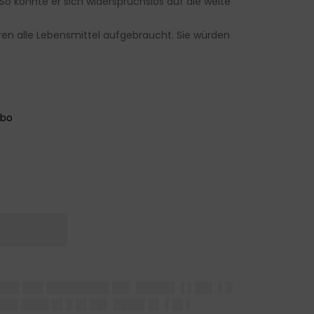
So konnte er sich widerspruchslos auf die weite
aren alle Lebensmittel aufgebraucht. Sie würden
████
 ███ ███ █████████ ██▌ █████▌ ▌▌██▌ ▌█
██ ████ █▌█ █▌██▌ ████▌█▌ ▌█▌▌