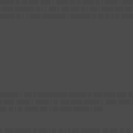
▌█████ █▌██ ███▌███▌▌ ████ ██ █▌████ █▌▌████▌▌████
██ ████ ██████▌█▌▌▌ ██▌▌ ██▌███ █▌▌██▌▌████ ███ ██
█████ █▌▌ ▌████ ████████ ▌███████ █▌██ █▌█ █▌████
███████▌▌ ██▌█ ██████████ ██████ █▌███ ████ ███▌█▌
█▌███▌ ████▌▌ ████▌▌█▌ ███ ████ █████▌▌ ███▌ ████ 
█▌ █▌▌█▌ ████▌██▌ ▌██ ████ █████▌▌███
█▌ ███ █████▌█▌███ ▌█▌ █▌▌█ ██▌██████▌ ██ ██▌ █▌█