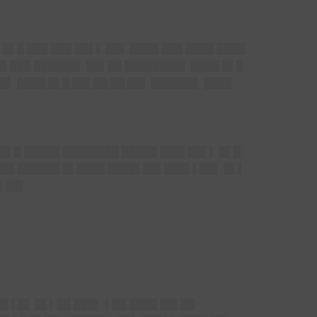
█▌█ ███ ███ ██▌▌ ██▌ ████ ███ ████ ████
█▌███ ██████▌ ██▌██ ████████▌ ████ █▌█
▌ ████ █▌█ ██▌██ ██ ██▌ ██████▌ ████
█▌█ █████ ████████ █████ ███▌██▌▌ █▌█
▌██ ██████ █▌████ ████▌██▌███▌▌██▌ █▌▌
▌▌██▌
 ▌█▌ █▌▌██ ███▌ ▌██ ████ ██▌██