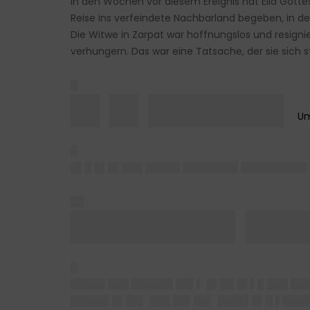
In den Wochen vor diesem Ereignis hat Elia Gotte
Reise ins verfeindete Nachbarland begeben, in de
Die Witwe in Zarpat war hoffnungslos und resigni
verhungern. Das war eine Tatsache, der sie sich st
█
█▌█▌███████
█
█▌█ █▌█▌███ █████ ████████ █████████▌
██
████████▌███
█
█████ ███ ██████ ██▌▌ █▌██ █▌▌█ ███ ███
█████▌█▌██▌ ███ ██▌██▌ ████▌█▌█ ▌████