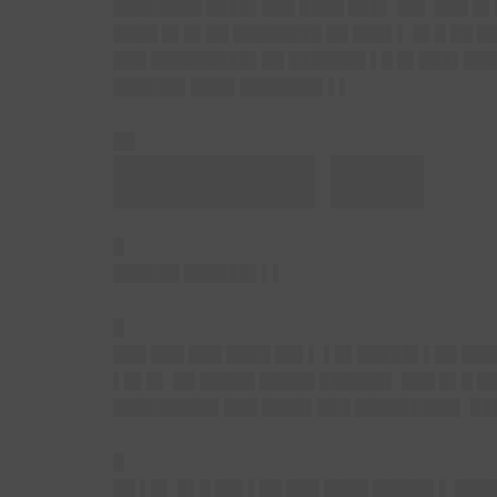
████████ ████▌███ ████ ███▌ ██▌ ███ █
████ █▌█▌██ ████████ ██ ███▌▌ █▌█ ██ 
███ █████████▌██ ███████ ▌█ █▌███▌███
██████▌████ ███████▌▌▌
██
██████▌███
█
██████ ██████▌▌▌
█
███ ███ ███ ████ ██▌▌ ▌█▌█████▌▌██ ██
▌█▌█▌ ██ █████ █████ ██████▌ ███ █▌█ █
█████████▌███ ████▌███ █████████▌ ███
█
██ ▌█▌ █▌█ ██▌▌██ ███ ████ █████▌▌ ███