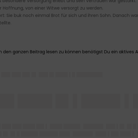
s besondere Versorgung erlebt und sein Vertrauen war gestärkt. 
r Hoffnung, von einer Witwe versorgt zu werden.
ert: Sie buk noch einmal Brot für sich und ihren Sohn. Danach w
ellte.
 ███ ███ ██▌█▌ ███ █▌████ ▌█ ████████▌
██ ████ █▌▌████▌▌
 ███ ███ ████ ██▌▌ ████ █████▌ ██████▌ ███ ▌█▌ █▌█
▌█▌ █▌█ █████▌██████ ███▌ ██████▌ ███▌▌██▌███▌▌ █