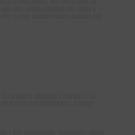
█ ▌█ █▌██▌▌████▌▌ ██▌ ███▌▌ ████ ██
▌███▌███ ▌█████ ████████ ██ ▌████▌█
 ███▌ ▌█ ███ ███████ █████ ██████ ▌███
 █▌▌█ ███▌█▌ ███████▌▌ ███ ██▌▌ ▌██
▌██ █▌██ █▌▌██ █████▌███▌▌ █▌██ ██
▌ ██▌▌ ███ ██████████▌ ████████▌▌ █████