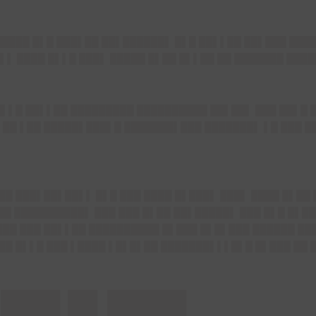
█████ █▌█ ███▌██ ██▌██████▌ █▌█ ██▌▌██ ██▌███ ███
▌▌ ████ █▌▌█ ███▌ █████ █▌██ █▌▌██ ██ ███████ ████
█▌▌█ ██▌▌██ █████████ ██████████ ██▌██▌ ███ ██▌█ 
▌██ ▌██ █████▌███▌█ ███████▌███ ███████▌ ▌█ ███ █
██ ███▌██▌██▌▌ █▌█ ███ ████ █▌███▌ ███▌ ████ █▌██ 
█ ██████████▌ ███ ███ █▌██ ██▌█████▌ ███ █▌█ █▌██ 
███ ███ ██▌▌██ ██████████ █▌███ █▌█▌███ ██████ ███
██ █▌▌█ ███ ▌████ ▌█▌█▌██ ███████▌▌▌█▌█ █▌███ ██ 
███ █▌████