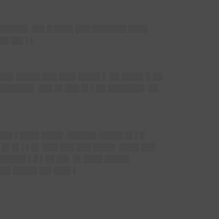
██████▌ ██▌█ ████ ███ ███████ ████
██ ██▌▌▌
███▌█████ ███ ███▌████▌▌ ██ ████▌█ ██
███████▌ ███ █▌███ █▌▌██ ███████▌ ██
███ ▌████ ████▌ ██████ █████ █▌▌█
█▌█▌▌▌█▌ ███ ███ ███ ████▌ ████ ███
█████ ▌█ ▌██ ██▌ █▌████ █████
███ █████ ██▌███▌▌