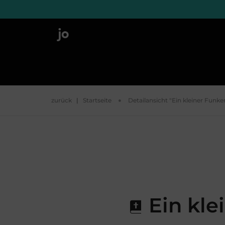
zurück
|
Startseite
Detailansicht "Ein kleiner Funken
Ein klei