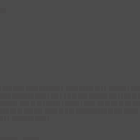
███
█ ███ ███▌████ ██████▌▌ ████ ████▌█▌▌▌ █████▌▌███
████ ███████ ███▌▌██▌▌ ▌█ █▌███ ██████ ██▌▌▌██ █▌
█████▌ ███ █▌█▌▌████▌▌████▌▌███▌ ██ █▌██ █▌██ ██
███ ██ █▌███ ██▌ ████ █▌█ █▌██████████ █▌██▌████▌
█▌▌▌ ███████ ███▌▌