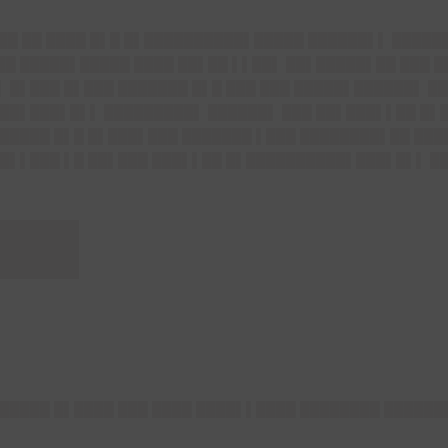
███ ██ ████ █▌█ █▌██████████▌█████ ██████▌▌ █████
█ █████▌█████ ████ ██▌██ ▌▌██▌ ██▌█████▌██ ███ 
 █▌███ █▌███ ███████ █▌█ ███ ███ █████▌██████▌ █
██▌███▌█▌▌ █████████▌ ██████▌ ███ ██▌███▌▌██ █▌█▌
█████ █▌█ █▌███▌███ ███████ ▌███ ████████▌██ ████
█▌▌███ ▌█ ██▌███ ███▌▌██ █▌██████████▌███▌█▌▌ █
██▌
█████ █▌████ ███ ████ ████▌▌████ ████████ ██████