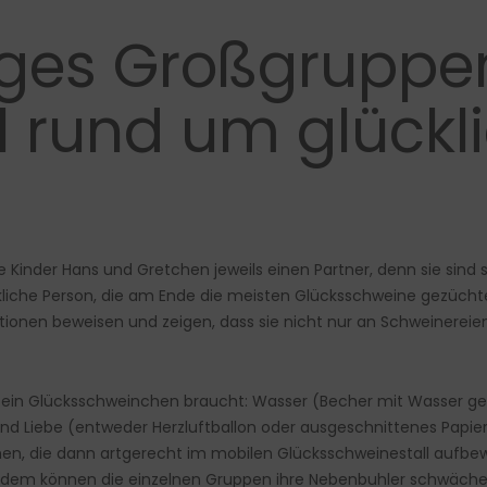
ges Großgruppe
 rund um glückl
re Kinder Hans und Gretchen jeweils einen Partner, denn sie sind 
iche Person, die am Ende die meisten Glücksschweine gezüchtet
onen beweisen und zeigen, dass sie nicht nur an Schweinereie
 ein Glücksschweinchen braucht: Wasser (Becher mit Wasser gefü
d Liebe (entweder Herzluftballon oder ausgeschnittenes Papierh
, die dann artgerecht im mobilen Glücksschweinestall aufbewah
ßerdem können die einzelnen Gruppen ihre Nebenbuhler schwäc