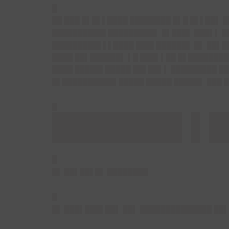
█
██ ███ █▌█▌▌████ ████████ █▌█ █▌▌██▌ 
██████████▌█████████▌ █▌███▌ ███▌▌ ██
█████████▌▌▌████ ███▌██████▌ █▌ ██▌█▌
████ ██▌██████▌ ▌█ ███▌▌██ █▌████████
████ █████▌█████ ██▌██▌▌ █████████ ██
█▌██████████▌█████ █████ █████▌ ███ █
█
███████▌▌█
█
█▌ ██▌██▌█▌ ████████
█
█▌ ███▌███▌██▌ ██▌ ██████████████ ██▌