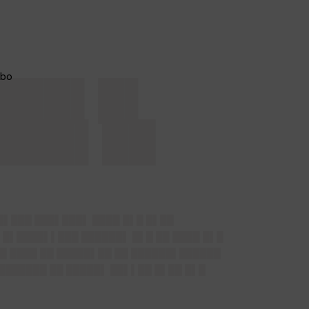
███▌█▌
████▌██
█▌███ ███▌███▌ ████ █▌█ █▌██
 █▌████▌▌███ ██████▌ █▌█ ██ ████ █▌█
█ ████ ██ █████▌██ ██ ██████▌██████
███████ ██ █████▌ ██▌▌██ █▌██ █▌█