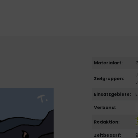
Materialart:
G
J
Zielgruppen:
J
Einsatzgebiete:
E
Verband:
Redaktion:
Zeitbedarf:
9