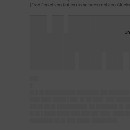
(Fred Ferkel von Katjes) in seinem mobilen Glück
█▌█ █████
████████
████ ██ █
███
█
█▌█ █▌██████████▌███████▌██▌███
████
███▌███▌████▌▌██▌ █▌██ ███▌ ███ █████
██▌█▌██ █▌██████████▌██ ███████▌█▌ ██
█▌█▌▌████ ████▌███ ███ ██▌███▌ ████ █
████████ ██ █▌███ ████▌ ████████▌