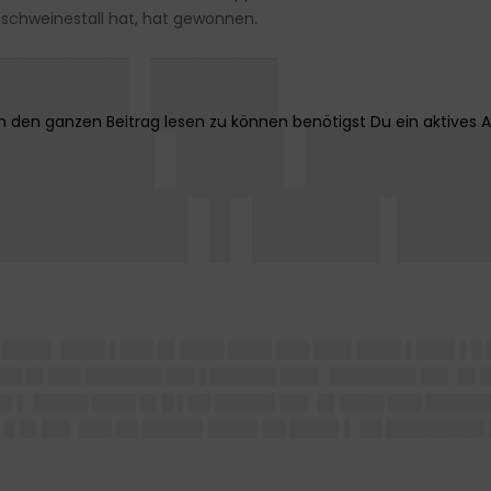
sschweinestall hat, hat gewonnen.
███▌███
████▌██▌████
▌████▌▌███ █
 ████▌ ████ ▌███ █▌████ ████ ███ ███▌████ ▌███▌▌█ 
██ █▌███ ███████ ██▌▌██████ ███▌ ████████ ██▌ █▌█
▌▌ █████ ████ █▌█ ▌██ █████▌██▌ █▌████ ███ ██████
▌█ █▌██▌ ███ ██ █████▌████▌██ ████▌▌
██ █████████ 