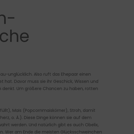
n-
iche
sau-unglücklich. Also ruft das Ehepaar einen
 hat. Davor muss sie ihr Geschick, Wissen und
n denkt.
Um größere Chancen zu haben, rotten
llt), Mais (Popcornmaiskörner), Stroh, damit
erz, o. Ä.). Diese Dinge können sie auf dem
rt werden. Und natürlich gibt es auch Obelix,
hen. Wer am Ende die meisten Glücksschweinchen