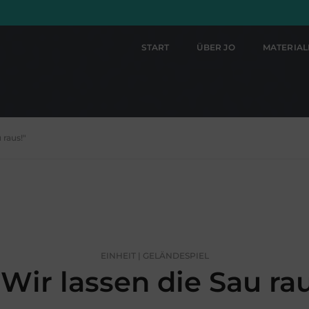
START
ÜBER JO
MATERIA
 raus!"
EINHEIT | GELÄNDESPIEL
Wir lassen die Sau rau