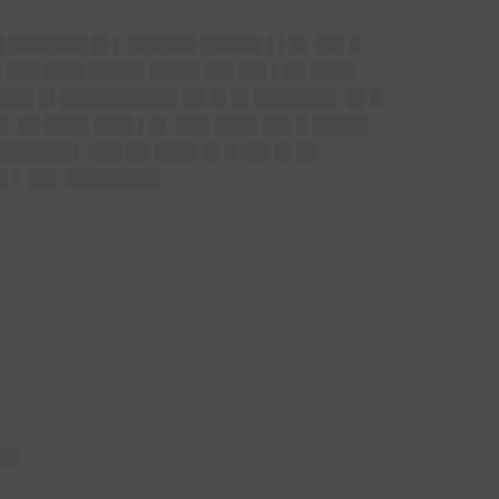
█ ███████ █▌▌ ██████ █████▌▌▌█▌ ██▌█
█▌███ ███▌█████ ████▌██▌██▌▌██ ████
████ █▌██████████▌██ █▌█▌███████▌ █▌█
 ██ ████ ███▌▌█▌ ███ ████ ██▌█ █████
██████▌ ███ ██ ████ █▌█ ██▌█▌██
█▌▌ ██▌ ████████▌
██