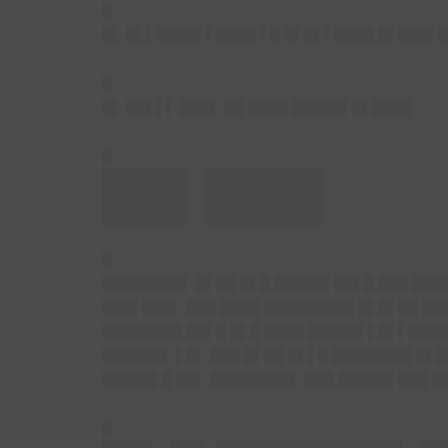
█
█▌ █▌▌████▌▌████ ▌█ █▌█▌▌████ █▌███▌
█
█▌ ██▌▌▌ ███▌ ██ ████ █████▌█▌████
█
██▌███▌
█
████████▌ █▌██ █▌█ █████▌██▌█ ███ ███
███▌███▌ ███ ████ █████████ █▌█▌██ ██
████████ ██▌█ █▌█ ████ █████▌▌█▌▌████
██████▌ ▌█▌ ███ █▌██ █▌▌█ ████████ █▌█
█████▌█ ██▌ ████████▌ ███ █████▌███ █
█