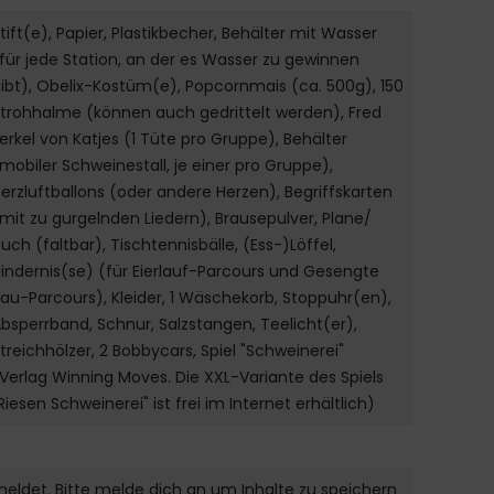
tift(e), Papier, Plastikbecher, Behälter mit Wasser
für jede Station, an der es Wasser zu gewinnen
ibt), Obelix-Kostüm(e), Popcornmais (ca. 500g), 150
trohhalme (können auch gedrittelt werden), Fred
erkel von Katjes (1 Tüte pro Gruppe), Behälter
mobiler Schweinestall, je einer pro Gruppe),
erzluftballons (oder andere Herzen), Begriffskarten
mit zu gurgelnden Liedern), Brausepulver, Plane/
uch (faltbar), Tischtennisbälle, (Ess-)Löffel,
indernis(se) (für Eierlauf-Parcours und Gesengte
au-Parcours), Kleider, 1 Wäschekorb, Stoppuhr(en),
bsperrband, Schnur, Salzstangen, Teelicht(er),
treichhölzer, 2 Bobbycars, Spiel "Schweinerei"
Verlag Winning Moves. Die XXL-Variante des Spiels
Riesen Schweinerei" ist frei im Internet erhältlich)
meldet. Bitte melde dich an um Inhalte zu speichern