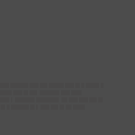
███ ██████ ███ ██▌█████ ███ █▌█ ████▌█
████▌███ █▌██▌ ██████▌███ ███▌
███▌▌ ██████▌███████▌ ██ ███ ███ ██▌█▌
 █▌█ ██████ █▌▌ ███ ██▌█▌██ ████