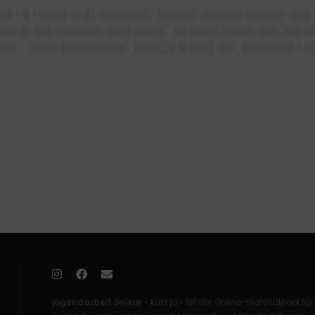
███ ▌█ ▌████ █▌█▌███████▌ █████▌██████ █████▌ ███
███ █▌██▌███████ ███▌████▌ ██ ████ █████ ███ ██▌██
▌██▌▌ ████ █████████▌ ████ █▌█ ███▌██▌ ███████▌▌█
jugendarbeit.online
- kurz jo - ist der Online-Materialpool für