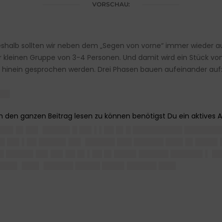
VORSCHAU:
Deshalb sollten wir neben dem „Segen von vorne“ immer wieder au
r kleinen Gruppe von 3-4 Personen. Und damit wird ein Stück vo
en hinein gesprochen werden. Drei Phasen bauen aufeinander auf
███
 ███▌█▌██▌ █████▌█ ██▌▌▌██ █▌█ ██████████ ███████
█ ██▌▌██ █████▌██▌ ██████ ███ ██████ ███▌█▌████▌▌
██ █████▌██▌██▌██ █▌▌██ █▌████▌██████ ██████▌▌ ██
███▌ ███▌ ██████ █████ ████▌██████ ███▌