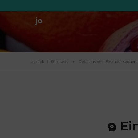
zurück
|
Startseite
Detailansicht "Einander segnen
Ei