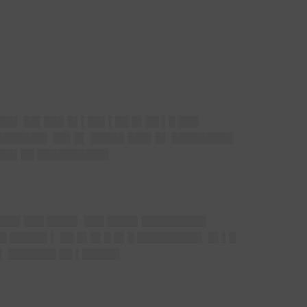
██▌ ██▌███ █▌▌██▌▌██ █▌██ ▌█ ███
███████▌ ██▌█▌ █████ ███▌█▌ █████████
████▌██ ██████████▌
████ ███ ████▌ ███ ████▌█████████▌
█ █████▌▌ ██ █▌█▌█ █▌█ █████████▌ █▌▌█
▌ ███████ ██ ▌█████▌