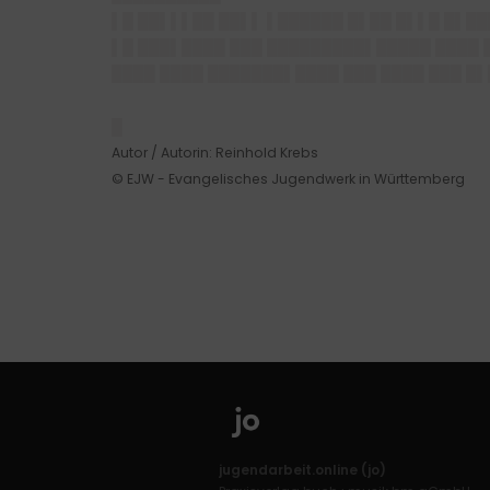
▌█ ██▌▌▌██ ██▌▌ ▌██████ █▌██ █▌▌█ █▌█
▌█ ███▌████ ███ █████████▌█████ ████ 
████ ████ ███████▌████ ███ ████ ███ █
█
Autor / Autorin: Reinhold Krebs
© EJW - Evangelisches Jugendwerk in Württemberg
jugendarbeit.online (jo)