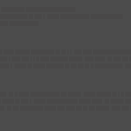
█ ████████ █████████████████
███████████ █▌██▌▌ ████ ██████████ ███████████
████ ██████████
▌█ ███▌█████ ████████ █▌█▌▌▌ ██▌███ █████████████
██▌▌███ ██▌▌▌█ ███ ██████ ████▌ ███ ███▌ █▌██▌██ 
 ███▌▌ ████ █▌████ ██████ █▌██ ██ █▌█ █████████▌ 
█▌ █▌█ ███▌██████████ ██ ████▌ ████ █████ █▌▌█ █
▌▌████ █▌██▌▌ ████ ██████████▌████ ███▌ █▌████▌██
▌ █▌██ ████████ ████ ██▌███ ██ █▌██ ████▌ ███ ██▌