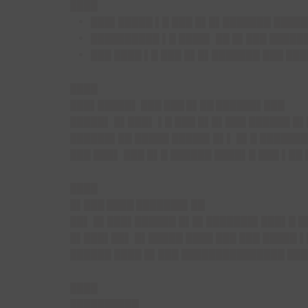
████
███▌█████ ▌█ ███ █▌█▌███████ ████
██████████ ▌█ ████▌ ██ █▌███ ████
███ ████ ▌█ ███ █▌█▌███████ ███ ██
████
███▌█████▌ ███ ███ █▌██ ██████▌███
█████▌ █▌███▌ ▌█ ███ █▌█▌███ ██████ █
██████▌██ █████ █████▌█▌▌ █▌█ ███████
███ ███▌ ███ █▌█ ██████ ████▌█ ███ ▌██
████
█▌███ ████ ███████▌██
██▌ █▌███▌██████ █▌█▌███████▌███▌█ ██
█▌███▌██▌ █▌█████ ████ ███ ███ █████ 
██████ ████ █▌███ ███████████████ ████
████
██████████