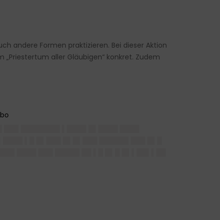
ch andere Formen praktizieren. Bei dieser Aktion
m „Priestertum aller Gläubigen“ konkret. Zudem
:
█ ███ ████████ ▌████ █▌████ ████
████ ▌█ █▌███ █▌█▌███ ██████ ███ █▌█
███ ████ ███ █████ ██ ▌█ █▌█ █▌▌██▌▌██