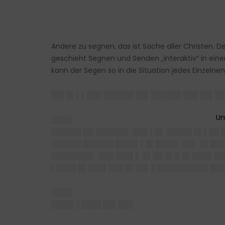
Andere zu segnen, das ist Sache aller Christen. 
geschieht Segnen und Senden „interaktiv“ in eine
kann der Segen so in die Situation jedes Einzeln
██▌█▌▌▌███ ██████ ██▌██████ ███ ██▌█
████
██████ ██ ██████▌ ███ ▌█▌ █████ █▌▌██
██████ ██████ ████▌▌█▌████▌ ██▌ █▌███
████████▌ ███ ███▌▌ █▌██ █▌█ █▌████ █
▌████ █▌███▌███ █▌██▌█ ██████████ ███
████
████▌▌████ ██▌███