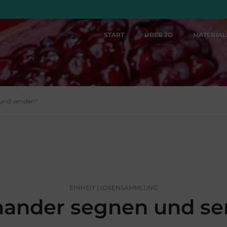
START
ÜBER JO
MATERIA
 und senden"
EINHEIT | IDEENSAMMLUNG
nander segnen und s