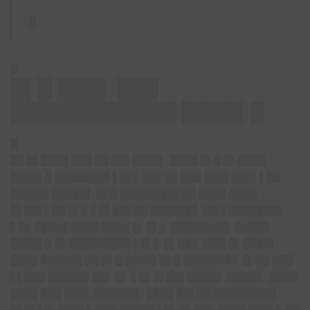
█
█
█▌█ ███▌ ███
████████████ ████▌█
█
██ █▌████ ███ ██ ██▌████▌ ████ █▌█ █▌████
████▌█ ████████ ▌█▌▌ ██▌ █▌███ ███▌███▌▌██
█████▌█████▌ █▌█ ████████▌██ ████ ████
█▌██▌▌██ █▌▌ ▌█▌██▌██ ███████ ██▌▌███████▌
▌██ █████ ████ ████ █▌█▌█ ████████▌ █████
████▌█ █▌█████████ ▌█▌▌ █▌███ ███▌█▌████▌
████ ██████ ██ █▌█ ████▌█▌█ ████████ █▌██ ███
▌▌███ ██████ ██▌ █▌█ █▌█▌██▌█████ █████▌ ████
████ ███ ███▌ ██████▌ ████ ██▌██ █████████