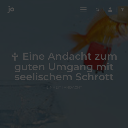
toggle
navigation
Eine Andacht zum
guten Umgang mit
seelischem Schrott
EINHEIT | ANDACHT