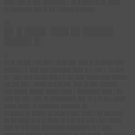
███▌███ █▌██▌ ███████▌▌ █▌█ ████ █▌█▌ ████
█▌███████ ███ █▌██ ▌█████ ██████▌
██
█▌█ ███▌ ███ █▌█████
████▌█
█
█▌█▌██ ██▌▌██ ██▌▌██ █▌██▌ ███ █▌██ ████ ███
█████▌▌▌ ███ ███ ███████ ███▌█ ▌▌██▌▌ ▌█ ███
█▌▌██▌ █▌█ ████▌███ ▌█ ██▌███ █████ ███ █████
██ ██▌██▌▌ ████ █▌█ █▌██▌ ██▌ █▌██▌ █████▌
██▌████▌ ████▌ ████▌███▌▌ ███████▌███▌▌██
███ ██ ██▌▌██▌ █▌████████▌██▌ █▌█ █▌██ ▌████
████ ████ ▌█ ███████ ██████▌██
█▌████▌█▌████▌ █▌██ █▌█ ██▌ ███▌▌██ ███ ███
█▌██ ████ █▌█ █▌███▌ █▌█ █▌█ █▌██▌▌██ ▌████
███ █▌█ █▌███ ████████ ████████ █▌▌ ███