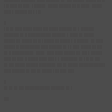
██████▌█████▌ ███ █████▌█▌ ██ ████▌ ████ █▌█
▌█ ███ █▌██▌ ▌████▌ ████ █████ █▌█ ███▌ ████
███ ▌█████ █▌▌▌█
█
▌█ █▌███ ███▌███▌██ ███▌█████ █▌▌ █████
██████ █▌█ █████████ █████▌▌ ███ █▌████
████▌█▌ ████ █▌█ ▌████ █▌████ ▌█ ████▌ █▌███
████▌█ ████████ ███ █████ █▌▌▌██▌ ████ █▌██
█▌█ ████████▌ ███▌ ███ ███ ████▌█▌ ██ ▌████▌
███ █▌██▌█ ████ ███ ██▌▌▌ ██████▌█▌▌█ █▌██
█▌██ ████ █████ ██████▌██ █▌████ ██████████▌
███ █████ █▌██ █▌████ ▌█▌██▌██▌
█
█▌█▌█▌██ ██████████ █████▌█▌▌
██