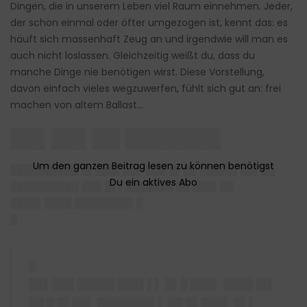
Dingen, die in unserem Leben viel Raum einnehmen. Jeder,
der schon einmal oder öfter umgezogen ist, kennt das: es
häuft sich massenhaft Zeug an und irgendwie will man es
auch nicht loslassen. Gleichzeitig weißt du, dass du
manche Dinge nie benötigen wirst. Diese Vorstellung,
davon einfach vieles wegzuwerfen, fühlt sich gut an: frei
machen von altem Ballast…
██▌██▌██ ███████
█
█████████ █▌███▌██▌ ███ █▌██ █████▌██▌██
██████████ ███ █▌▌███████ ██ ███▌██
████▌████ ████████▌
█
█
█
██▌███ █████ ███▌▌▌ █▌█ ███▌
████ ██
██ █ █▌██▌ ███████▌▌
██ █▌███▌ █▌▌