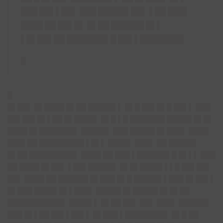
███ ██▌▌██▌ ███ █████▌██▌ ▌██ ███▌
████ ██ ██▌█▌ █▌██ ██████ █▌▌
▌█▌██▌██ ███████▌█ ██▌▌████████
█
█
█▌██▌ █▌████ █▌██ █████▌▌ █▌█ ██▌█▌█ ██▌▌ ███
██▌██▌█▌▌██ █▌████▌ █▌█ ▌█ ███████ █████ █▌█▌
████ █▌███████▌ █████▌ ███ █████ █▌███▌ ████
███▌██ █████████ ▌█▌▌ ████▌ ███▌ ██ █████▌
█▌██ █████████▌ ████ ██ ███ ▌██████▌█ █▌▌▌ ███
██ ████ █▌██▌ ▌██▌█████▌ █▌█▌████▌▌▌█ ██▌██▌
██▌ ████ ██ ██████ █▌███ █▌█ █████▌▌███ █▌██▌▌
█▌███ ████▌█▌▌███▌ █████ █▌█████ █▌█▌██
███████████▌ ████▌▌ █▌██ ██▌ ██▌ ███▌ ██████
███ █▌▌██ ██▌▌██▌▌ █▌███ ▌████████▌ █▌█ ██