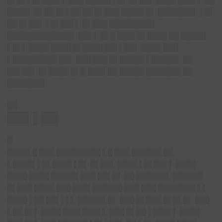
█▌█▌▌█▌███▌▌ ███ █████ ▌█▌ █▌██▌ ████ ███▌▌ ██
████▌ █▌██ █▌▌██ ██ █▌███ ████▌█▌ ███████▌ ▌█▌
██ █▌██▌ ▌█▌██▌▌ █▌███ █████████
█████████████▌ ██▌▌ █▌█ ███▌█▌████ ██ █████
▌█▌▌ ████ ████ █▌████ ██▌▌██▌ ████ ███
▌█████████ ██▌ ███ ███ █▌█████ ▌█████▌ ██
██▌██▌ █▌████ █▌█ ███▌██ █████ ███████ ██
███████▌
██
██▌▌██
█
████▌█ ███ █████████ ▌█ ███ ██████ ██
▌████▌▌█▌████ ▌█▌ █▌██▌ ████ ▌█▌██▌▌ ████
████ ████ █████▌███ ██▌█▌ ██ ██████▌ ██████
█▌███ ████ ███ ███▌██████ ███ ███ ███████▌▌▌
████ ▌██ ██▌▌▌▌ █████▌█▌ ███ █▌███ █▌█▌█▌ ███
▌██ █▌▌ ████ ███▌███▌▌ ███ █▌██ ▌███▌▌ ████