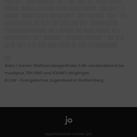
███ █▌▌ ███ ██████ ▌█▌▌██▌ ██ ▌█▌ ████ ████
████▌ ████ ▌██ ███ ████ ████ ████▌▌██ ██▌▌▌▌
████▌ ████ ████▌████ ██▌▌ ███ ██▌██▌ ██▌▌ ██
█████████ ██ █▌▌▌██ ███ ██▌██▌ █████████
█████████████▌ ██ ▌█████ ██ ████ ████▌█▌█
████████ ▌█▌▌ █████▌▌██████ █████▌ ▌██ █▌█
█▌█▌██ ▌█ █▌███ ███ ████ █▌███ █████████▌
██
Autor / Autorin: Matthias Mergenthaler, EJW-Landesreferent bei
musikplus, TEN SING und YOUNIFY, Möglingen
© EJW - Evangelisches Jugendwerk in Württemberg
jugendarbeit.online (jo)