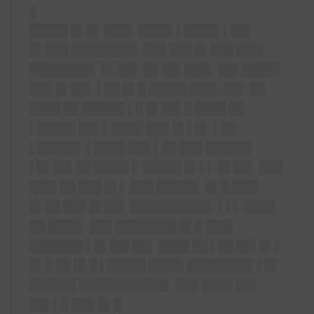
█
█████ █▌█▌ ███▌ ████▌▌████▌▌██▌
█▌███ ████████▌ ███ ███ █▌███ ███▌
████████▌ █▌██▌ ██ ██▌███▌ ██▌█████
███ █▌██▌ ▌██ █▌█ █████ ███▌ ██▌ ██
████ ██ █████▌▌█ █▌██▌█ ████ ██
▌█████ ██▌▌ ████ ███ █▌▌█▌ ▌██
▌█████▌ ▌████ ███ ▌██ ███ ██████
▌█▌██▌██ ████▌▌ █████ █▌▌▌ █▌██▌ ███
███▌██ ███ █▌▌ ███ █████▌ █▌█ ███▌
█▌██ ███ █▌██▌ ██████████▌ ▌▌▌ ████
██ ████▌ ███ ████████ █▌█ ███▌
███████ ▌█▌██▌██▌ ████ ██ ▌██ ██▌█▌▌
█▌█ ██ █▌█ ▌█████ ████▌████
████▌▌█▌
██████ ███████████▌ ███ ████ ██▌
██▌▌█ ███ █▌█