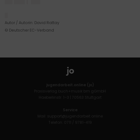
██▌███▌▌ ███
█
Autor / Autorin: David Rattay
© Deutscher EC-Verband
jugendarbeit.online (jo)
Praxisverlag buch+musik bm gGmbH
Haeberlinstr. 1–3 | 70563 Stuttgart
Service
Mail:
support@jugendarbeit.online
Telefon: 0711 / 9781-419