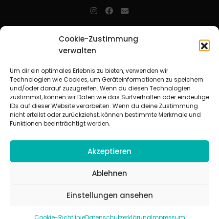
jugendarbeit.online
- kurz jo - ist der Online-Materialpool für
Cookie-Zustimmung
Mitarbeitende in der christlichen Kinder-, Jugend- und jungen
verwalten
Erwachsenenarbeit. Auf
jo
findet man unkompliziert und schnell
zahlreiche praxiserprobte Materialien und gewinnt so Zeit für
Beziehungsarbeit.
Um dir ein optimales Erlebnis zu bieten, verwenden wir
Technologien wie Cookies, um Geräteinformationen zu speichern
und/oder darauf zuzugreifen. Wenn du diesen Technologien
Beteiligte Verbände
zustimmst, können wir Daten wie das Surfverhalten oder eindeutige
CVJM-Landesverband Bayern e. V.
|
CVJM-Gesamtverband in
IDs auf dieser Website verarbeiten. Wenn du deine Zustimmung
Deutschland e. V.
nicht erteilst oder zurückziehst, können bestimmte Merkmale und
CVJM-Westbund e. V.
|
Deutscher Jugendverband „Entschieden für
Funktionen beeinträchtigt werden.
Christus“ e. V.
Evangelisches Jugendwerk in Württemberg
Akzeptieren
Ablehnen
Einstellungen ansehen
© 2026 jugendarbeit.online
Impressum
|
Datenschutzerklärung
|
AGB
|
Cookie-Richtlinie (EU)
Cookie-Richtlinie
Datenschutzerklärung
Impressum