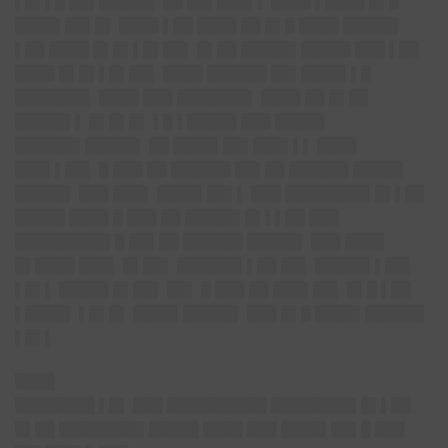
▌█▌▌█ ██▌█████▌ ██ ██▌███▌▌ ████ ▌████ █▌█
████▌██▌█▌ ████ ▌██ ████ ██ █▌█ ████ █████▌
▌██ ████ █▌█▌▌█▌██▌ █▌██ █████▌█████ ███ ▌██
████ █▌█▌▌█▌██▌ ████ ██████ ██▌████▌▌█
███████▌ ████ ███ ███████▌ ████ ██ █▌██
█████▌▌ █▌█▌█▌ ▌█ ▌█████ ███ █████
██████▌█████▌ ██ ████▌██▌███▌▌▌ ████
███▌▌██▌ █ ███ ██ ██████ ██▌██ ██████ █████
█████▌ ███ ███▌ ████▌██▌▌ ███ ████████▌█▌▌██
█████ ████ █ ███ ██ █████▌█▌▌▌██ ███
█████████▌█ ██▌██ ██████ █████▌ ███ ████
█▌████ ███▌ █▌██▌ ██████▌▌██ ██▌ █████▌▌██▌
▌█▌▌ █████ █▌██▌ ██▌ █ ███ ██ ███▌██▌ █▌█ ▌██
▌████▌ ▌█▌█▌ ████▌█████▌ ███ █▌█ ████▌██████
▌█▌▌
████
████████ ▌█▌ ███ ██████████ ████████▌█▌▌██
█▌██ ████████▌█████ ████ ███ ████▌██▌█ ███