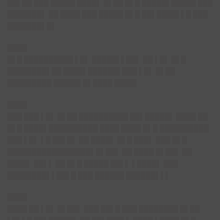
██▌██ ███ █████ ████▌ █▌██ █▌█ █████▌█████ ███
███████▌ ██ ████ ███ █████ █▌█ ██▌████▌▌█ ███
███████▌█▌
████
█▌█ ██████████ ▌█▌ █████▌▌██▌ ██ ▌█▌ █▌█
████████▌██ ████▌██████▌███ ▌█▌ █▌██
█████████ █████▌█▌████ ████▌
████
███ ███ ▌█▌ █▌██ ██████████ ██▌█████▌ ████ ██
█▌█ ████▌██████████ ████ ████ █▌█ ██████████
███ ▌█▌ ▌█ ██▌█▌ ██ ████▌ █▌█ ███▌ ███ █▌█
█████████████████▌█▌██▌ ██ ████ █▌██▌ ██
████▌ ██▌▌ ██ █▌█ █████ ██▌▌ ▌████▌ ███
████████▌▌██▌█ ███ ██████ ██████▌▌▌
████
████ ██ ▌█▌ █▌██▌ ███ ██▌█ ███ ████████ █▌██