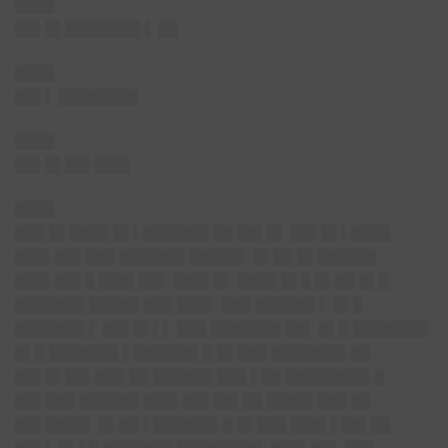
████
██▌█▌███████▌▌
██
████
██▌▌
████████
████
██▌█▌██▌███▌
████
███ █▌████ █▌▌██████▌██ ██▌█▌ ██▌█▌▌████
███▌██▌███ ██████▌█████▌ █▌██ █▌██████
███▌██▌█ ███▌██▌ ███▌█▌ ████ █▌█ █▌██ █▌█
███████ █████ ███ ███▌ ███ ██████ ▌ █▌█
███████ ▌ ██▌█▌▌▌ ███ ███████ ██▌ █▌█ ███████▌
█▌█ ███████ ▌██████▌█ █▌███ ███████▌██
██▌█▌██▌███ ██ ██████ ███ ▌██ ████████▌█
██▌███ ██████ ███▌██▌██▌██ ████▌███ ██
██▌████▌ █▌██ ▌██████▌█ █▌███ ███▌▌██▌██