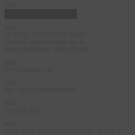
████
████████████
████
██▌██▌█▌
▌ ████ ████ ██▌█████▌
██▌█▌██▌█████▌███████ ██▌ █▌
████▌██████████▌ ████ ███▌███
████
██▌█▌███████▌▌
██
████
██▌▌
██▌████ ████████████
████
██▌█▌██▌███▌
████
█▌█ █▌██ ▌█▌ ███ ██████ ███ █▌███▌ █▌██ █▌█