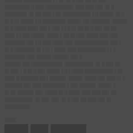
██████ █████████▌▌▌█▌ █▌█ ██▌██ █▌██▌
████████▌█ ███ █████████▌███ ███ ██▌ █▌█
███████▌ █▌██ ███ ▌██ █████████▌▌█ ████▌ █▌█
█▌█ █▌████▌▌█ ████████ ████▌ ██ ██████▌ █████
█▌█ ████ ███▌██▌▌ ██▌▌▌█ █▌██ █▌█ ██▌██ ██
███▌▌▌██▌████▌ ████ ▌██ █▌███ ████ ███ ███
███████ ██▌▌█ ███ ███▌███ ███████████▌██▌▌
█▌█ ███████ █▌▌█▌▌████ ███ █████████▌▌▌█
███████ ███ █████ █████▌██▌█
█████▌██▌██████████▌ █████████▌ █▌█ ██▌██
█▌██▌ ▌█ █▌█ ██▌████▌▌█ ▌████ █████████▌▌██
███▌█ ██████ ██ ▌█████▌ ████▌ ████ ██▌███ █▌█
██████ ██▌███ ████████ ▌██▌█████▌ ████▌█
█▌██ █████▌██▌ ████ █▌█ ████ ███ ███ ██▌██
█████████▌ █▌██▌ ██▌ █▌█ ██▌██ ███ ██▌█▌
████████▌
████
████ ███ ██████