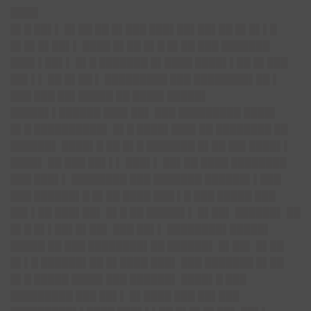
████
█▌█ ██▌▌ █▌██ ██ █▌███ ███▌██▌██▌██ █▌█▌▌█
█▌█▌█▌██▌▌ ████ █▌██ █▌█ █▌██ ███ ███████
███▌▌██▌▌ █▌█ ███████ █▌████ ████▌▌██ █▌███
██▌▌▌ ██ █▌██ ▌ █████████ ███ ████████▌██ ▌
███ ███ ██▌█████ ██ ████▌█████▌
█████▌▌██████ ███▌██▌ ███ █████████ ████▌
█▌█ ██████████▌ █▌█ ████▌███▌██ ████████ ██
██████▌ ████▌█ ██ █▌█ ███████ █▌██ ██▌████▌▌
████▌ ██ ███ ██▌▌▌ ███▌▌ ██▌██ ████ ████████
███ ███▌▌ ████████ ███ ███████ ██████▌▌███
███ ██████▌█ █▌██ ████ ███ ▌█ ███ █████ ███
██▌▌██ ███▌██▌ █▌█ ██ █████▌▌ █▌██▌ ██████▌ ██
█▌█ █▌▌██▌█▌██▌ ███ ██▌▌ ████████▌█████▌
█████ ██ ███ ████████▌██ ██████▌ █▌██▌ █▌██
█▌▌█ ██████▌██ █▌████ ███▌ ███ ███████ █▌██
█▌█ █████ ████▌███ ██████▌ ████▌█ ███
█████████ ███ ██▌▌ █▌████ ███ ██▌███