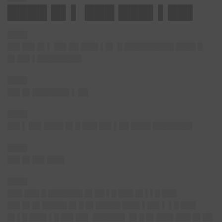
████ █▌▌ ███ ███▌▌██▌
████
██▌██▌█▌
▌ ██▌██ ███▌▌█▌ █ ██████████ ████ █
█▌██▌▌█████████
████
██▌█▌███████▌▌
██
████
██▌▌
██▌████ █▌█ ███ ██▌▌██ ████ ████████
████
██▌█▌██▌███▌
████
███ ███ █ ███████ █▌██ ▌█ ███ █▌▌▌█ ███
██▌█▌█▌█████ █▌█ █▌█████ ███▌▌██▌▌ ▌█ ███
█▌▌█ ███▌▌█ ██▌██▌ ██████▌ █▌█ █▌███▌███ █▌██