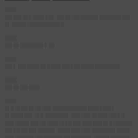
████
██▌██▌█▌
▌ ███▌▌█▌ ██▌█▌██▌█████▌███████ ██▌
█▌ ████▌██████████▌█
████
██▌█▌███████▌▌
██
████
██▌▌
██▌████ █▌█ ███ ██▌▌██ ████ ████████
████
██▌█▌██▌███▌
████
█▌█ █▌██ █▌██ ███ ███████████ ███▌▌██▌▌
█▌████ ██▌ █▌█ ███████▌ ███ ███ █▌███ ██▌▌█
███ ████▌██▌██ ███▌█▌▌█ ██▌███ ███ █▌█ ██████
██▌▌█ ██ ██▌█████▌ ████ ███ ███ ███████▌████
███ ██████ ██▌██████ ██ ██████▌ █████ ██████