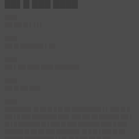
██▌█ ███ ████
████
██▌██▌█▌
▌ ▌▌▌
████
██▌█▌███████▌▌
██
████
██▌▌
██▌████ ████ ████████
████
██▌█▌██▌███▌
████
████████▌ █▌██ █▌█ █▌██ █████████▌▌▌ ███ █▌█
██▌▌█ ███ ████████ ███▌ ███ ██▌██ ██████▌██▌▌
█▌▌█ ███████ █▌▌███ █▌███ ███████ ███▌█ ███
██████ █▌██ ██ ███ ███████▌ █▌█ █▌▌███ █▌██