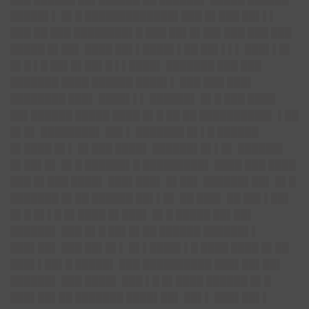
█████▌▌ █▌█ █████████████▌███ █▌███ ██▌▌▌
███ ██ ███ ████████▌█ ███ ██▌█▌██▌███ ███ ███
█████ █▌██▌ ████ ██▌▌████▌▌██ ██▌▌▌▌ ███▌▌█▌
█▌█ ▌█ ██▌█▌██▌█ ▌▌████▌ ███████ ███ ███
███████ ████ ██████ ████▌▌ ███ ███ ███▌
████████ ███▌ ████▌▌▌ ██████▌ █▌█ ███ ████
██▌██████ █████ ████ █▌█ ██ ██ ██████████▌ ▌██
█▌█▌ ████████▌ ██▌▌ ███████ █▌▌█ ██████
█▌████ █▌▌ █▌███ ████▌ ██████▌█▌▌█▌ ██████▌
█▌██▌█▌ █▌█ ██████▌█ █████████▌ ████ ███ ████
███ █▌███ ████▌ ███▌███▌ █▌██▌ ██████▌██▌ █▌█
███████ █▌██ ██████ ██▌▌█▌ ██ ███▌ ██ ██▌▌██▌
█▌█ █▌▌█ █▌████ █▌███▌ █▌█ █████ ██▌██▌
██████▌ ███ █▌█ ██▌█▌██ ██████ ██████▌▌
███▌██▌ ███ ██▌█▌▌ █▌▌████▌▌█ ████ ████ █▌██
███▌▌██▌█ █████▌ ███ ██████████ ███▌██▌██▌
██████▌ ███ ████▌ ███ ▌█ █▌████ ██████ █▌█
███▌██▌██ ███████ ████▌██▌ ██▌▌ ███▌██▌▌