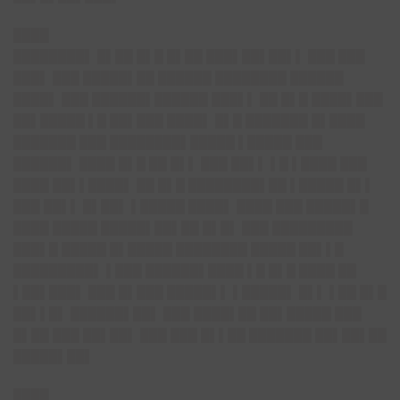
████
████████▌ █▌██ █▌█ █▌██ ███▌██▌██▌▌ ███ ███
███▌ ███ █████▌██ ██████ ████████ ██████
████▌ ███ ██████▌██████ ███▌▌ ██ █▌█ ████▌███
██▌█████ ▌█ ██▌███ ████▌ █▌█ ███████ █▌████
███████ ███ ████████▌█████ ▌█████ ███
██████▌ ████ █▌█ ██ █▌▌ ███ ██▌▌ ▌█ ▌████ ███
████ ██▌▌████▌ ██ █▌█ ████████▌██ ▌█████ █▌▌
███ ██▌▌ █▌██▌ ▌█████ ████▌ ████ ███ █████▌█
████ █████ █████▌██▌██ █▌█▌ ███ █████████
███▌█ █████ █▌█████ ████████ █████ ██▌▌█
█████████▌ ▌███ ██████▌████ ▌█ █▌█ ████ ██
▌██▌███▌ ███ █▌███ █████▌▌ ▌█████▌ █▌▌ ▌██ █▌█
██▌▌█▌ ██████▌██▌ ███ ████▌██ ██▌█████ ███
█▌██ ███ ██▌██▌ ███ ███ █▌▌██ ███████ ██▌██▌██
█████▌██▌
████