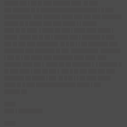
█████ ██▌▌██ █▌███ ██████ ███▌ █▌███
██▌██████ █▌█ ████████████████████ ▌█ ███
█████████▌ ███ ██████ ████ ███ ██▌███ ███████
█████ █▌█ ████▌███ ███ ████▌▌▌█████
███▌█▌█▌███▌ ▌████ ██ ███ ▌████ ███▌████▌▌
████▌ ████ ██ █▌██ ▌█████ ███ ▌██████▌█ ███
██▌█▌██▌███ ███████▌ █▌█ █▌▌▌██ ███████ ███
███████ ███ ███████ █▌██▌ █████████▌ ███████
▌██▌█▌▌██ ████ ███ ███████ ███▌███▌ ███
██████ ███▌██▌▌ ████ ██ ██ ██████▌▌ ▌██████▌█
█▌███ ███▌▌██▌██ ██▌▌ ██▌█ █▌██▌███ ██▌███
███████ ██ ████▌▌██▌ █▌█ █▌▌▌██ ███▌████▌
████ █▌█ ███ ██████████████ ████▌▌██▌
█████▌██
████
███▌▌████████▌
████