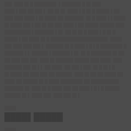
██▌ ███ █▌█ ███████▌ ▌██████▌█ █▌███
███▌▌██▌██ ██▌▌ ██ █▌█▌ ███▌▌█ █▌█ ████▌▌██
███ ███ ███▌▌█▌████ ██ ██████▌ █▌█ ███▌▌▌████
█▌████ ██▌▌██ █▌██ ██▌███▌▌██ ████▌█████ ███
█████████ ▌██████▌▌█▌ ██ █▌█▌█ ███▌▌█ █▌█
████▌▌██ ███▌█▌█ ███████████████████▌ ████
██▌███ ███ ██▌▌ ██████ █▌█ ███▌▌█ ▌█ ███████▌█
██████▌▌▌ █████▌▌██████ ▌█▌ █▌█ ███████ █▌██
██ ███ ██▌██▌ ███ █▌██████ █████ ███ ███▌ ███
██████ ██▌█▌▌▌ ██ ███▌ ██ ██▌▌██▌ █▌█ █▌▌█
█▌████ ██ ███ ██▌██ █████▌ ███ █▌██ ██ ████ ██
███▌██ █████ █▌█ ███▌███████▌██ █████████▌
██████▌█▌ ███ █▌█ ███▌██▌██ ███▌▌█ ▌█ █████
█████▌█▌▌ ███▌██▌ ███ ██▌█▌▌
████
████▌█████
████