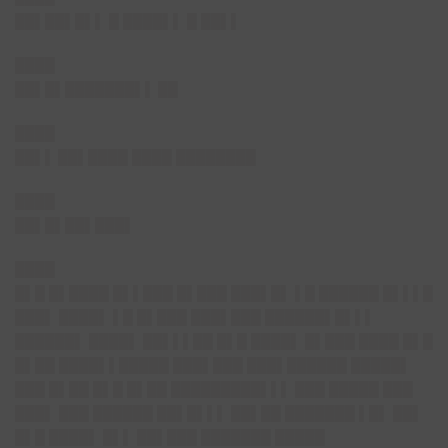
██▌██▌█▌
▌ █ ████▌▌ █ ██▌▌
████
██▌█▌███████▌▌
██
████
██▌▌
██▌████ ████ ████████
████
██▌█▌██▌███▌
████
█▌█ █▌████ █▌▌███ █▌███ ███▌█▌ ▌█ ██████ █▌▌▌█
███▌ ████▌ ▌█ █▌███ ███▌███ ██████▌█▌▌▌
██████▌ ████▌ ██▌▌▌██ █▌█ ████▌ █▌███ ████ █▌█
█▌██ ████▌▌█████ ███▌███ ███▌██████ █████▌
███ █▌██ █▌█ █▌██ █████████▌▌▌ ███ █████ ███
███▌ ███ ██████ ██▌█▌▌▌ ██▌██ ███████ ▌█▌ ██▌
█▌█ ████▌ █▌▌ ██▌███ ███████ █████