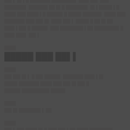
██▌▌ █▌▌█ ███████ ████████▌ ███▌██▌ ███
███████▌ ██████▌██ █▌█ ███████▌ █▌▌████▌▌█
████ ███ ████ ▌█ █████▌█ ████▌██████▌ ████ ███
███████ ███ ██▌█▌ ███▌██▌▌ ████▌█ ██ █▌██
███▌▌██▌█ █████▌ ███ ████████ ▌██ ████████▌█
███▌███▌ ██▌▌
████
█████ ███ ██▌▌
████
██▌██▌█▌
▌ █ ██▌█████▌ ███████ ███▌▌█▌
████▌███████ ████ ███ ██▌█▌██▌█
█████▌█████████▌█████
████
██▌█▌███████▌▌
██
████