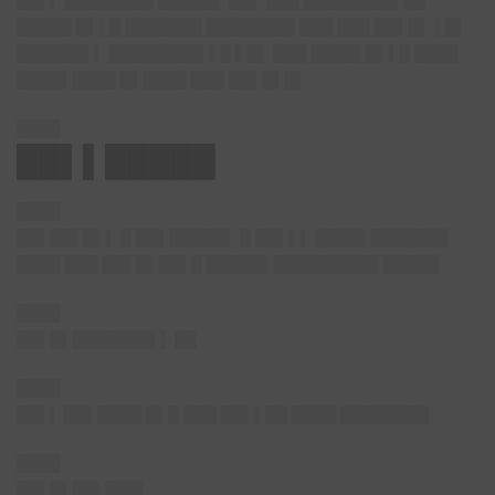
██▌▌ ████████ █████▌ ██▌ ███ ████████▌██
█████ █▌▌█ ███████ ████████ ███ ███ ██▌█▌ ▌█▌
██████▌▌ ████████▌▌█ ▌█▌ ███ ████▌█▌▌█ ████
████▌████ █▌████ ███ ██▌█▌█▌
████
██▌▌█████
████
██▌██▌█▌
▌ █ ██▌█████▌ █ ██▌▌▌ ████▌███████
████ ███ ██▌█▌██▌█ █████▌█████████▌█████
████
██▌█▌███████▌▌
██
████
██▌▌
██▌████ █▌█ ███ ██▌▌██ ████ ████████
████
██▌█▌██▌███▌