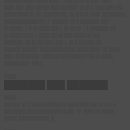
█████████▌▌████ ███▌▌▌██ █▌█▌█▌██▌ ██▌▌
███▌██▌ ███ ██▌█▌ ███ █████▌ █▌█▌▌ ███ ██▌▌██
████ ████ █▌██ █████▌██▌ █▌█ ███ ███▌ █▌██████
███████████▌█▌▌▌ █████▌ █▌█ ██████▌██▌
█▌████▌ ▌█ █▌████ ██▌▌ █▌██ █▌▌█ ██████▌██
█▌████ ███▌▌ ████ ██ █▌███ ████ █▌██▌
██████▌██ █▌██ ██▌▌██▌▌ █▌█ █████▌██
█████▌█████▌ ███ █████████ ████ ███▌ █▌████
██▌▌█ ██████▌ ████ ██ █▌█ █████▌██ █▌████
████████▌ ██▌▌
████
███████ ███ ███████
████
██▌██▌█▌
▌ ████▌███████ ████ ███ ██▌█▌██▌█
███ ████ ███ ████████▌█ ██▌ █▌ ███▌██ ████
████▌██████████▌█