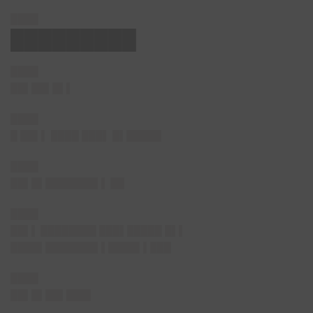
████
█████████
████
██▌██▌█▌
▌
████
█ ██▌▌ ████ ███▌ █▌█████
████
██▌█▌███████▌▌
██
████
██▌▌
████████ ███▌█████ █▌▌
████▌███████▌▌████▌▌███
████
██▌█▌██▌███▌