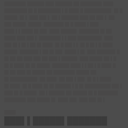
███████▌██████ ███ ██████ ██ ███████▌███▌
████████ █▌█ ████████ ▌█ ███▌█ █████████▌ █▌█
████▌ █▌▌ ███ ██▌▌ ██ ▌██████ ███ ██ ██▌▌ ██
██▌████▌ ████▌ ███████ █▌█ ████ ▌███
███▌▌▌████ █▌██▌ ███▌█████▌ ███████ █▌██
████ ███ ██▌▌ ███████▌▌▌███ ████████▌ ███
██▌█▌▌█▌▌██ █▌███▌ █▌█ ██▌▌▌ █▌█ █▌▌█ ███▌
████▌ ██████▌▌██ █▌██▌ ████ ▌█▌ ███ ██████▌█
█▌██ ██ ███ ██▌██ ███ ▌█████▌ ███ ████▌██ ▌█
█▌█ ███▌█▌█▌████▌ ██████ ███▌▌▌██ ▌█ ███▌█
█▌██ ███ █▌████▌██ ███████▌████▌██
█▌█████████▌ ██ ███▌ ██ ██▌▌██▌ █▌█ ▌████
█▌███▌ █▌█ ███▌█▌█▌█████▌▌█ █▌█████████ ██▌▌
███ █▌█ ████▌ ██ ▌█████▌██ █████ █▌█ ███████
███████▌███ ████▌█▌ ███▌██▌ ███ ██▌█▌▌
████
███▌▌█████▌███████