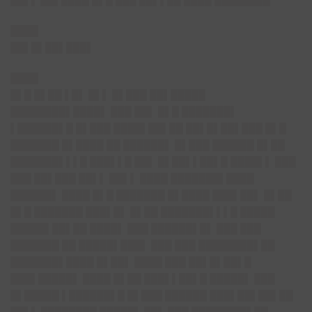
██▌▌
██▌████ █▌█ ███ ██▌▌██ ████ ████████
████
██▌█▌██▌███▌
████
█▌█ █▌██ ▌█▌ █▌▌ █▌███ ██▌█████
████████▌████▌ ███ ██▌ █▌█ ███████▌
▌██████▌█ █▌███ ████▌██▌██ ██▌█▌██▌███ █▌█
███████ █▌████ ██ ██████▌ █▌███ ██████ █▌██
███████▌▌▌█ ███▌▌█ ██▌ █▌██▌▌██▌█ ████▌▌ ███
███
██▌███
██▌▌ ██▌▌ ████ ███████▌████
██████▌ ████ █▌█ ███████ █▌████ ███▌██▌ █▌██
█▌█ ███████ ███▌█▌ █▌██ ███████▌▌▌█ █████
█████▌██▌██ ████▌ ███ ██████▌█▌ ███ ███
███████ ██ █████▌███▌ ███ ███ ████████▌██
███████▌████ █▌██▌ ████ ███ ██▌█▌██▌█
███▌█████▌ ████ █▌██ ███▌▌██▌█ █████▌ ███
█▌█████ ▌██████▌█ █▌███ ██████ ███▌██▌██▌██