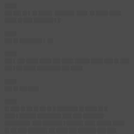
████
██▌██▌█▌
▌ █▌████▌ ██████▌ ███▌ █▌████ ████
████ █▌███ ██████▌▌█
████
██▌█▌███████▌▌
██
████
██▌▌
██▌████ ████ ██▌████ █████ ████ ███ █▌███
██▌▌██ ████ ████████ ██▌████
████
██▌█▌██▌███▌
████
█▌███ █▌██ █▌██ █▌█ ███████ █▌████ █▌█
███▌▌█████▌████████ ███ ███ ███████
████████▌ ███ ██████▌▌█████▌███▌█████ ████
█▌██ ███ ██████▌██ ████ ██▌██████ ███ ███