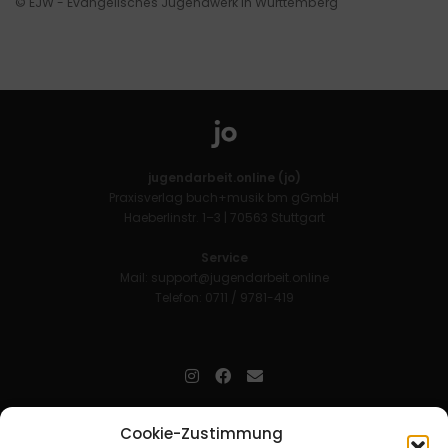
© EJW - Evangelisches Jugendwerk in Württemberg
jugendarbeit.online (jo)
Praxisverlag buch+musik bm gGmbH
Haeberlinstr. 1–3 | 70563 Stuttgart
Service
Mail:
support@jugendarbeit.online
Telefon: 0711 / 9781-419
jugendarbeit.online
- kurz jo - ist der Online-Materialpool für
Cookie-Zustimmung
Mitarbeitende in der christlichen Kinder-, Jugend- und jungen