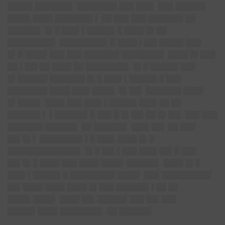
█████ ███████▌ ████████ ███ ███▌ ███ ██████
████▌████ ███████▌▌ ██ ███ ███ ███████ ██
██████▌ █▌█ ███▌▌█████▌█ ████ █▌██
█████████▌ █████████▌█ ████ ▌██▌█████ ███
█▌█ ████▌███ ███ ███████ ████████▌ ████ █▌███
██ ▌██▌██ ████ ██ ████████▌ █▌█ █████▌███
█▌██████ ███████ █▌█ ███▌▌█████▌█ ███
████████ ████ ███▌████▌ █▌██▌ ███████ ████
█▌████▌ ████ ███ ███▌▌█████▌███▌██ ██
██████▌▌ ▌██████▌█ ███ █ █▌██▌██ █▌██▌ ███ ███
███████ ██████▌ ██ ██████▌ ███▌██▌ ██ ███
██▌█▌▌ ████████▌▌█ ███▌████ █▌█
██████████████▌ █▌█ ██▌▌███ ███▌██▌█ ███
██▌█▌█ ████ ███ ████ ████▌██████▌ ████ █▌█
███▌▌█████▌█ █████████ ████▌ ███ ██████████
██▌████ ████ ████ █▌███ ██████▌▌██ ██
████▌████▌ ████ ██▌██████ ███ ██▌███
█████▌████ ████████▌ ██ ██████▌