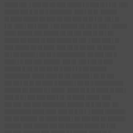
████▌██▌ ▌███ ██ ██ ███ █████ ▌█ ███ █▌▌▌█▌ ███
█████ ██▌█ █▌█▌█ ███████▌ ███ ▌█▌█▌ █████▌
█▌████ █████ ██ ███ ██ ██▌███ █▌█▌▌█▌ ██ ▌█▌
▌█▌ ███ ▌██ ▌███▌ ▌██ █████▌██ ██ █▌██▌▌ █████
████ █████ ███ █████ ██ ██ ██▌███ █▌█▌▌██
█████ ██ ████ █▌███ █████ █▌██▌ ▌███ ███ ▌█▌
███ █████ ██ █▌███▌ ███ ██ █▌██ ██▌ █▌████
█▌▌██ █████ ▌██ █▌█ █████████▌ ██ ███ ██▌█
████ ▌█ ██▌███ █████▌ ██▌█▌ ██▌▌██ █▌███
█████▌█ ██ █▌██ ██ █▌█ ██▌▌▌█ ██ █████▌
████████▌ ████ ████ █▌██ ██████ ▌██ █▌██▌
██▌██ ▌█▌█▌██ ███▌█ █████ ▌██ █▌█ █████████▌
█████▌██ ████▌█ ▌████▌ ████ █▌█ █▌████ █▌██▌▌
███ █▌█ ▌██▌███ ███ ▌█▌ █▌████ ████▌ ███
██▌██▌ ██▌███ ████████ █████▌█▌█ ██ ██▌ ██
█████████ ████ ███▌ ███ █▌█ █▌▌ ▌████ ███████
██▌██ █████▌ █▌████ ████ ▌██ ███ ██▌██ ██████
█████▌ ███ █████ ██▌██ ██████ █████ █▌▌██