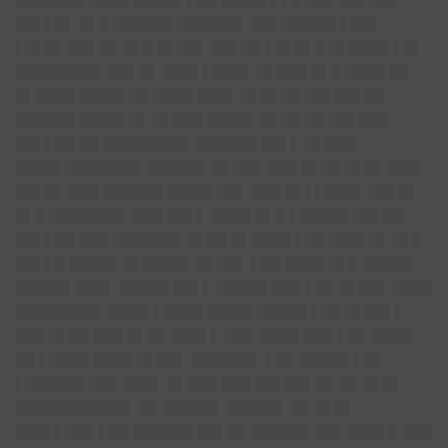
██▌▌█▌ █▌█ ██████ ██████▌ ██▌█████▌▌██▌
▌█▌█▌ ██▌██ █▌█ █▌██▌ ██▌██ ▌█▌█▌█ █▌████ ▌█▌
████████▌ ██▌█▌ ███▌▌███▌ █▌███ █▌█ ████ ██
█▌████ ████▌██ ████ ███▌ █▌█▌██ ██▌██▌██
██████ ████▌█▌ █▌███ ████▌ █▌██ ██ ██▌███
██▌▌██ ██ ████████▌ ██████ ██▌▌ █▌███
████▌███████▌ █████▌ █▌███ ███ █▌██ █▌█▌ ███
██▌█▌ ███ ██████ ████▌██▌ ███ █▌▌▌███▌ ██▌█▌
█▌█ ███████▌ ███ ██▌▌ ████ █▌█ ▌█████ ██▌██
██▌▌██ ███ ███████ █▌██ █▌████ ▌██ ███▌█▌ █▌█
██▌▌█ █████ █▌████▌ █▌██▌ ▌██ ████ █▌█ █████
█████▌███▌ █████ ██▌▌ █████ ███ ▌██ █▌██▌ ████
████████▌ ████ ▌████ ████▌█████ ▌██ █▌██▌▌
███ █▌██ ███ █▌██ ███▌▌ ███ ████ ███ ▌██ ████
██ ▌████ ████ █▌██▌ ██████▌ ▌██ █████ ▌██
▌██████ ███ ███▌ █▌███ ███ ██▌██▌██ ██ █▌█▌
███████████▌ ██ █████▌ █████▌ ██ █▌█▌
███▌▌███ ▌██ ██████ ██▌██ ██████ ██▌ ███▌█ ███