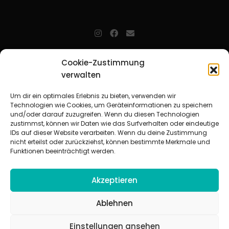
jugendarbeit.online
- kurz jo - ist der Online-Materialpool für
Cookie-Zustimmung
Mitarbeitende in der christlichen Kinder-, Jugend- und jungen
verwalten
Erwachsenenarbeit. Auf
jo
findet man unkompliziert und schnell
zahlreiche praxiserprobte Materialien und gewinnt so Zeit für
Beziehungsarbeit.
Um dir ein optimales Erlebnis zu bieten, verwenden wir
Technologien wie Cookies, um Geräteinformationen zu speichern
und/oder darauf zuzugreifen. Wenn du diesen Technologien
Beteiligte Verbände
zustimmst, können wir Daten wie das Surfverhalten oder eindeutige
CVJM-Landesverband Bayern e. V.
|
CVJM-Gesamtverband in
IDs auf dieser Website verarbeiten. Wenn du deine Zustimmung
Deutschland e. V.
nicht erteilst oder zurückziehst, können bestimmte Merkmale und
CVJM-Westbund e. V.
|
Deutscher Jugendverband „Entschieden für
Funktionen beeinträchtigt werden.
Christus“ e. V.
Evangelisches Jugendwerk in Württemberg
Akzeptieren
Ablehnen
Einstellungen ansehen