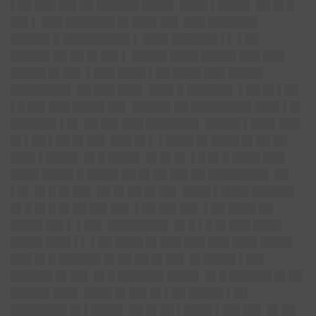
▌██ ███ ██▌██ ██████ ████▌ ████ ▌████▌ ██ █▌█
██▌▌ ███ ███████ █▌███▌██▌ ███ ███████
█████▌█ █████████▌▌ ███▌██████▌▌▌ ▌██
█████▌██ ██ █▌██▌▌ █████ ████ █████ ███ ███
█████ █▌██▌ ▌███ ████ ▌██ ████ ███ █████
████████▌ ██ ███ ███▌ ███▌█ ██████▌ ▌██ █▌▌██
▌█ ██▌███ ████▌██▌ █████▌██ ████████▌███▌▌█▌
██████▌▌█▌ ██ ██▌███ ███████▌ █████ ▌███▌███
█▌▌██ ▌██ █▌██▌ ███ █▌▌ ▌████ █▌████ █▌██ ██
███▌▌████▌ █▌█ ████▌ █▌█▌█▌ ▌█ █▌█ ████ ███
████ ████▌█ ████▌██ █▌██ ██▌██ ████████▌ ██
▌█▌ █▌█ █▌██▌ ██ █▌██ █▌██▌ ████ ▌████ ██████
█▌█ █▌█ █▌██ ██▌██▌ ▌██ ██▌██▌ ▌██ ████ ██
████▌██▌▌ ▌██▌ ████████▌ █▌█ ▌█ █▌███ ████
████▌███▌▌▌ ▌██ ████ █▌███ ███ ███ ███▌████▌
███ █▌█ ██████ █▌██ ██ █▌██▌ █▌████▌▌██▌
██████ █▌██▌ █▌█ ██████▌████▌ █▌█ ██████ █▌██
█████▌███▌ ████ █▌██▌█▌▌██ █████ ▌██
████████ █▌▌████▌ ██ █▌██ ▌████ ▌██▌██▌ █▌██