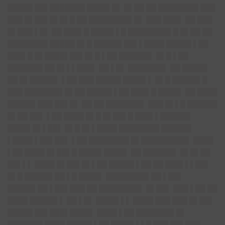
█████ ██▌███████ ████▌█▌ █▌██ ██ ████████ ███
███ █▌██▌█▌█▌█ ██ ████████▌█▌ ███ ███▌ ██ ███
█▌███ ▌█▌ ██ ███▌█ ████▌▌█ ████████▌█ █▌██ ██
████████ █████ █▌█ █████▌██▌▌████ █████ ▌██
███▌█ █▌████▌██▌█▌█ ▌██ ██████▌ █▌█ ▌██
███████ ██ █▌▌▌███▌ ██ ▌█▌ ███████▌ ██ █████
██ █▌█████▌ ▌██ ███ █████ ████▌▌ █▌█ █████▌█
███ ███████▌█▌██ █████ ▌██ ███▌█ ████▌ ██ ████
█████▌███ ██▌█▌ ██ ██ ███████▌ ███ █▌▌█ ██████
█▌██ ██▌ ▌██ ████ █▌█ █▌██▌█ ███▌▌██████
████▌█▌▌██▌ █▌█ █▌▌████ ████████ ██████
▌████ ▌██▌██▌ ▌██ ████████ █▌█████████▌ ████
▌██ ████ █▌██▌█ ████▌████▌ ██ ██████▌ █▌█▌██
██▌▌▌ ████ █▌██▌█▌▌██ █████ ▌██ ██ ███▌▌▌██▌
█▌█ █████▌██ ▌█ ████▌ ████████▌██ ▌██▌
█████▌██ ▌██▌███ ██ ████████▌ █▌██▌ ███ ▌██ ██
████ █████▌▌ ██ ▌█▌ ████▌▌▌ ████ ███ ███ █▌██▌
█████ ██▌███▌████▌ ████ ▌██ ███████▌█▌
███████ ████ █████ ▌██ ████▌▌▌█ ███ ██▌███