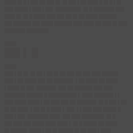
████ █▌█ ▌██▌██ ██▌█▌ █▌██▌▌██ ███▌█ █▌█ ▌█▌
███ ████▌▌███ ▌██▌ ████████▌ █▌█ ███████ ███
███▌█▌ █▌█ ████ ███ ██▌██ █▌██ ████ ██████
██▌██████ ██▌████ ██████ ███ ███▌██ ███ █▌███
███████ ███████▌
████
██▌▌ █
████
███ ▌█▌█▌ █▌██ ▌██ █▌██ ██▌██ ██▌███ █████▌
███ ▌██ ████ ██▌██ ██████▌ ▌██ ████ ██ ████
▌████ █▌██▌ ██████▌ ██▌██ ██████ ███ ███
███████ █████▌█ █████████▌▌ ███▌██████▌▌▌
███ ████ ████ ▌██ ███ ██▌██ ██████▌ █▌█ ██▌▌██
█▌██ ███▌ ▌██ █▌█ ███▌▌ ██▌ ▌▌███ ███ ████▌█
███ ▌██▌ ███████ ███▌ ██▌███ ███████▌ █▌█
██▌███ ██▌████ ███▌███▌▌ █▌█ ████▌██ ████
█▌█████▌ ████ ▌██ █▌█████ █▌██ ███ ▌███▌