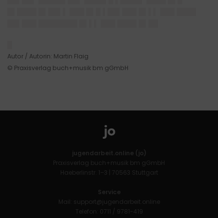
██▌██▌ █████▌██▌ ████▌█ ▌████▌ ████ █▌█
█▌████ █▌██▌▌ ███ █▌█ ▌██▌███ █▌▌▌ ███ ████
██▌███ ████████ █▌▌▌ ███ ████ █▌██
█
Autor / Autorin: Martin Flaig
© Praxisverlag buch+musik bm gGmbH
jugendarbeit.online (jo)
Praxisverlag buch+musik bm gGmbH
Haeberlinstr. 1–3 | 70563 Stuttgart
Service
Mail:
support@jugendarbeit.online
Telefon: 0711 / 9781-419