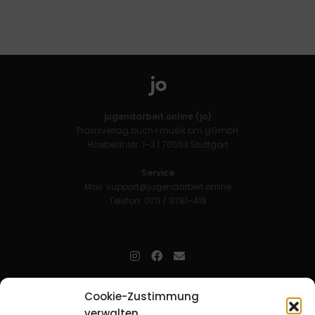
jugendarbeit.online (jo)
Praxisverlag buch+musik bm gGmbH
Haeberlinstr. 1–3 | 70563 Stuttgart
Service
Mail:
support@jugendarbeit.online
Telefon: 0711 / 9781-419
jugendarbeit.online
- kurz jo - ist der Online-Materialpool für
Cookie-Zustimmung
Mitarbeitende in der christlichen Kinder-, Jugend- und jungen
verwalten
Erwachsenenarbeit. Auf
jo
findet man unkompliziert und schnell