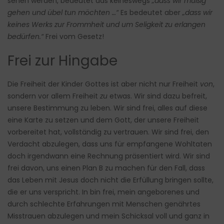
sehen werden, bedeutet das keineswegs
„dass wir müßig
gehen und übel tun möchten …“
Es bedeutet aber
„dass wir
keines Werks zur Frommheit und um Seligkeit zu erlangen
bedürfen.“
Frei vom Gesetz!
Frei zur Hingabe
Die Freiheit der Kinder Gottes ist aber nicht nur Freiheit
von
,
sondern vor allem Freiheit
zu
etwas. Wir sind dazu befreit,
unsere Bestimmung zu leben. Wir sind frei, alles auf diese
eine Karte zu setzen und dem Gott, der unsere Freiheit
vorbereitet hat, vollständig zu vertrauen. Wir sind frei, den
Verdacht abzulegen, dass uns für empfangene Wohltaten
doch irgendwann eine Rechnung präsentiert wird. Wir sind
frei davon, uns einen Plan B zu machen für den Fall, dass
das Leben mit Jesus doch nicht die Erfüllung bringen sollte,
die er uns verspricht. In bin frei, mein angeborenes und
durch schlechte Erfahrungen mit Menschen genährtes
Misstrauen abzulegen und mein Schicksal voll und ganz in