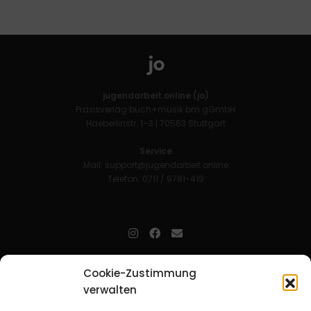
jugendarbeit.online (jo)
Praxisverlag buch+musik bm gGmbH
Haeberlinstr. 1–3 | 70563 Stuttgart
Service
Mail:
support@jugendarbeit.online
Telefon: 0711 / 9781-419
jugendarbeit.online
- kurz jo - ist der Online-Materialpool für
Cookie-Zustimmung
Mitarbeitende in der christlichen Kinder-, Jugend- und jungen
verwalten
Erwachsenenarbeit. Auf
jo
findet man unkompliziert und schnell
zahlreiche praxiserprobte Materialien und gewinnt so Zeit für