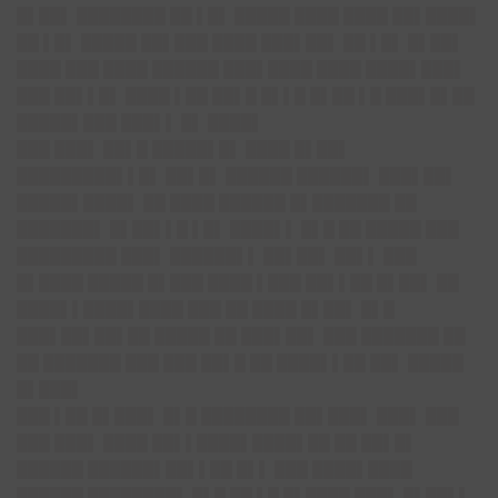
█▌██▌ ████████ ██ ▌█▌ █████ ████ ████ ██▌████▌
██ ▌█▌ █████ ██▌███ ████ ███▌██▌ ██ ▌█▌ █▌██▌
████ ███ ████ ██████ ███▌████ ████ ████▌███▌
███ ██▌▌█▌ ████ ▌██ ██▌█ █▌▌█ █▌██ ▌█ ███▌█▌██
█████▌███ ███▌▌ █▌ ████▌
███ ███▌ ██▌█ █████▌█▌ ████ █▌██▌
█████████▌▌█▌ ██▌█▌ ██████ ██████▌ ███▌██▌
█████▌████▌ ██ ████ ██████ █▌███████ ██
███████▌ █▌██▌▌█ ▌█▌ ████▌▌ █▌█ ██ █████ ███
█████████ ███▌ ██████▌▌ ██▌██▌ ██▌▌ ███
█▌████ █████ █▌███ ████ ▌███ ██▌▌██ █▌██▌ ██
████▌▌████▌████ ███ ██ ████ █▌██▌ █▌█
███▌██▌██▌██ █████ ██ ███▌██▌ ███ ███████ ██
██ ███████ ███ ███ ██▌█ ██ ████▌▌██ ██▌ █████
█▌███▌
███ ▌██ █▌███▌ █▌█ ████████ ██▌███▌ ███▌ ███
███ ███▌ ████ ██▌▌████▌████▌██ ██ ██▌█▌
██████ ██████▌██▌▌██ █▌▌ ███ ████▌████
██████ ████████▌ █▌█ ██ ▌█ █▌████ ███▌ █▌██▌▌