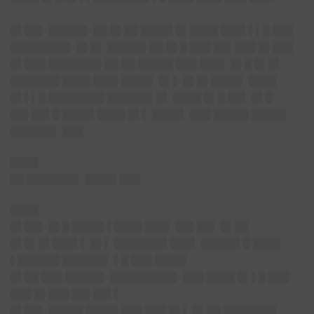
█▌██
▌ █████▌ ██ █▌██ ████▌█▌████ ███▌▌▌█ ███
████████▌ █▌█▌ █████▌██ █▌█ ███ ██▌███ █▌███
█▌███ ███████▌██ ██ █████ ███ ███▌ █▌█ █▌█▌
███████ ████ ███▌████▌ █▌▌ █▌█▌████▌ ████
█▌▌▌█ ████████ ██████▌█▌ ████ █▌█ ██▌ █▌█
██▌██▌█ ████▌████ █▌▌ ████▌ ███ █████ █████
██████▌ ███
████
██ ███████▌ ████▌███
████
█▌██
▌ █▌█ ████▌▌████ ███▌ ██▌██▌ █▌██
█▌█▌█▌███▌▌ █▌▌ ███████▌███▌ █████▌█ ████
▌██████ ██████▌ ▌█ ███ ████▌
█▌██ ███ █████▌ █████████▌ ███ ████ █▌▌█ ███
███ █▌███ ██▌██▌▌
█▌██
▌ █████ ████▌███ ███ █▌▌ █▌██ ███████▌