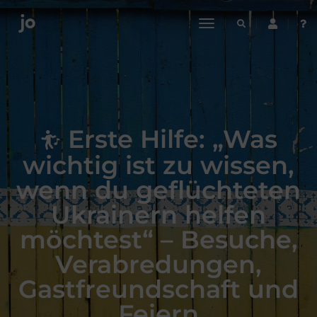
toggle
navigation
Erste Hilfe: „Was
wichtig ist zu wissen,
wenn du geflüchteten
Ukrainern helfen
möchtest“ – Besuche,
Verabredungen,
Gastfreundschaft und
Feiern