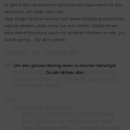
Es gibt in der ukrainischen Sprache kein Äquivalent für das
deutsche „Ich-lade-dich-ein“.
Tipp: Einige Ukrainer können auf deine Einladung verzichten,
weil sie denken, jeder muss für sich zahlen. Erkläre ihnen
bitte deine Einladung auch mit anderen Worten, so wie: „Ich
würde gerne … für dich zahlen.“
██████ █▌▌ ██▌▌ ███ ████▌███
████
█▌██ ███ ██▌█████████▌ ████▌███▌█████▌
██████▌█ █████▌ ██▌██▌ ████ ███ ████ █▌█
█▌█ ██ ████▌ ████▌
████
█▌██ ███ ██▌█████████▌
██ █▌█▌ ▌█ ███ ████▌█▌█████ ███████
██▌█ ████▌██▌██▌ ████ ███ ███▌████
███▌ ███████▌████▌ █▌█ █████▌███ ███