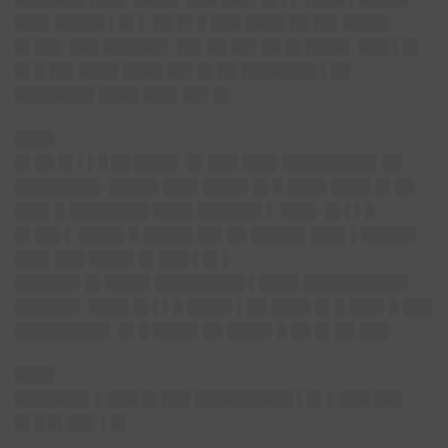
███▌█████ ▌█▌▌ ██ █▌█ ███ ████ ██ ██▌████▌
█▌██
▌ ███ ██████▌ ██▌██ ██▌██ █▌████▌ ███ ▌█▌
█▌█ ██▌████ ████ ██▌█▌██ ███████▌▌██
████████ ████ ███▌██▌█▌
████
█▌██ █▌▌▌█ ██ ████▌
█▌███ ███▌█████████▌██
████████▌ █████ ███▌████▌█▌█ ████ ████ █▌██
███▌█ ████████ ████ ██████▌▌ ███▌ █▌▌▌█
█▌██▌▌ ████▌█ █████ ██▌██ █████▌███▌▌█████▌
███▌███ ████▌█▌███ ▌█▌▌
██████▌█▌████▌█████████ ▌████ ██████████▌
██████▌ ████ █▌▌▌█ ████▌▌██ ████ █▌█ ███▌█ ███
█████████▌ █▌█ ████▌██ ████▌█ ██ █▌██ ███
████
███████▌▌ ███ █▌███ ██████████ ▌█▌▌ ███ ███
█▌█ █▌██▌ ▌█▌