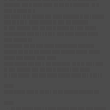
██████▌ ██▌█ ████ ███▌ █▌██ █▌█ ██████▌ █▌█
███▌█ ████ █▌█
██▌███▌▌█ █▌█████ ██▌ ███▌██████▌█ ██ ▌█████
███ █▌█ █▌▌ ████ █████ █▌██▌ ██ ██████▌
█▌██
▌ █████▌██▌ ██ ██▌█ █████ █▌▌██▌████▌
█████████ ███ █▌▌▌█ █▌▌ ███ ███▌█████ ████
███▌█████▌█▌
███████▌ ██ ██ ███ ████ █████████ ██████▌
█████▌██ █▌█▌██ ████▌███ ██████ ████▌████▌
████▌███ ████▌███▌ ███▌
████ █████ ██▌██▌▌ ██ ███████▌ █▌█ █▌██▌▌███
█▌██
▌ █████▌██▌ ██ ██▌█ █████ ▌██▌████
█▌▌██▌████▌ ██▌███ ████ █████ ████ █▌▌█ █▌▌▌
████
████ ████▌███ █▌██ █▌▌ █▌█ ▌██████ █████▌██
████
█▌██ ████▌███ ▌█ ███ █████ ███ ██▌███ █████