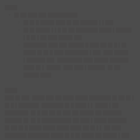
████
█▌██ ███ ██▌█████████▌
█▌█▌█ ████▌███ █▌██ █████▌▌▌██▌
█▌█▌████▌▌▌█ █▌██ ███████ ████ ▌█████
▌█ █▌▌██ ███ ████▌██▌
███████▌███ ██▌█████ █ ███ ██ █▌█ ▌█▌
████ █▌█▌█ ███ ███████▌▌██▌ ███ ████▌
▌██████ ██▌ ████████ ███ ████▌██████
███▌█▌▌ ████▌ ███ ███ ▌█████▌ █▌██
█████ ███▌
████
███
█▌██
▌ ████ ██▌██ ███▌████ ███████ █▌██ █▌▌
█▌█ ▌██████▌ ███████ █▌█ ███▌▌▌ ████ ▌██
███████▌ █▌█ ██ ██ █▌██▌██ ████▌██ ██████
█████▌█▌ █▌█ █████████▌██ ███ ▌████ ██████
█▌██ █▌█ ████ ████ ████ ███▌██ █▌▌▌ ██ ███
███████ ███████ ████ █▌█ █▌████ ██ ████▌▌██▌