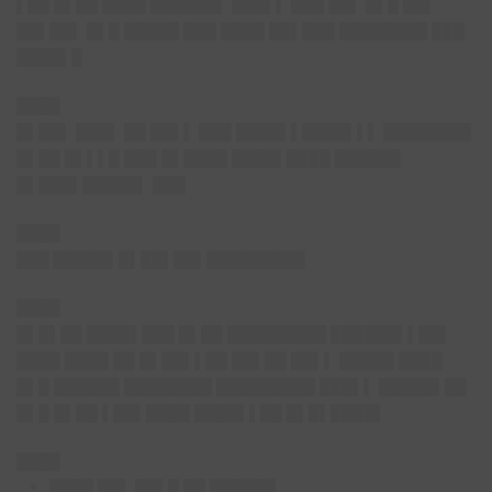
▌██ █▌██ ████ ██████▌ ███▌▌ ███ ██▌ █▌█ ██▌
██▌██▌ █▌█ █████ ███ ████ ██▌███ ████████ ███
████▌█
████
█▌██▌ ███▌ ██ ██▌▌ ███ ████▌▌████▌▌▌ ████████
█▌██ █▌▌▌█ ███ █▌████ ████▌████ ██████
█▌███▌█████▌ ███
████
███ █████▌█▌██▌██▌█████████
████
█▌█▌██ ████▌███ █▌██ █████████ ██████▌▌██▌
████ ████ ██ █▌██▌▌██ ██▌██ ██▌▌ █████ ████
█▌█ ██████ ████████ █████████ ███▌▌ █████▌██
█▌█ █▌██ ▌██▌████ ████▌▌██ █▌█▌████▌
████
████ ██▌ ██▌█ ██ ██████