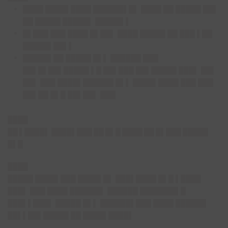
████ ████▌████ ██████▌█▌ ████ ██ █████ ██▌
██ █████ █████▌ █████▌▌
█▌███ ███ ████ █▌██▌ ████ █████ ██ ███ ▌██
█████▌██▌▌
█████▌██ █████ █▌▌ ██████ ███
██▌█▌██▌█████ ▌█ ██▌███ ██▌█████ ███▌ ██▌
██▌ ███ ████▌██████ █▌▌ ████▌████ ███ ███
██▌██ █▌█ ██▌██▌ ███
████
██ ▌████▌ ████▌███ ██ █▌█ ████ ██ █▌███ █████
█▌█
████
█████ ████▌███ ████▌█▌ ███▌████ █▌█ ▌████
███▌ ███ ████ ██████▌ ██████ ███████▌█
███▌▌███▌ █████ █▌▌ ██████▌███ ████ ██████
██▌▌██▌█████ ██ ████▌████▌