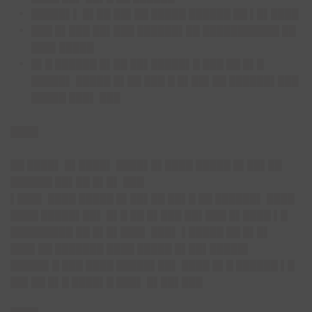
█████▌▌ █▌██ ██▌██ █████ ██████ ██ ▌█▌████
███ █▌███ ██▌███ ██████▌██ ███████████ ██
███▌█████
█▌█ ██████ █▌██ ██▌█████▌█ ███ ██ █▌█
█████▌ █████ █▌██ ███ █ █▌██▌██ ██████▌███
█████ ███▌ ███
████
██ ████▌ █▌████▌ ████▌█▌████ █████ █▌██▌██
██████ ██▌██ █▌█▌ ███
▌███
▌ ████ █████ █▌██▌██ ██▌█ ██ ██████▌ ████
████ █████▌██▌ █▌█ ██ █▌███ ██▌███ █▌████ ▌█
█████████ ██ █▌█▌███▌ ███▌ ▌█████ ██ █▌█▌
███▌██ ███████ ████ █████ █▌██▌█████▌
█████▌█ ███ ████ █████▌██▌ ████ █▌█ ██████ ▌█
██▌██ █▌█ ████▌█ ███▌ █▌██▌███