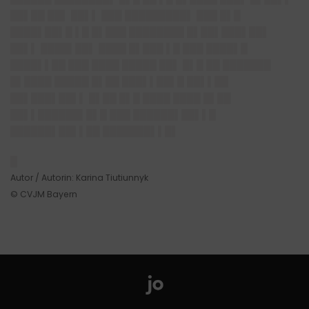
██▌██ ██▌ ██▌▌ ███ █████████▌ ███ █▌█
████▌██▌█ ▌█ █▌███ ████████ █▌██▌███▌██▌
██▌▌ ████▌██▌ ████ █▌███ ▌█ ███ ████▌█
████▌▌██ ███ ████ █████ ██▌ █▌█ ██ ███████
█▌████ █████ █▌██ ███▌▌██▌█ ██▌▌██
██▌███▌██▌▌ █▌██ █▌█ ████ ████ █▌██
██▌▌██████▌█▌█ ███ ██████▌██▌▌█
██████▌██▌▌██ ███████▌▌█▌
█
Autor / Autorin: Karina Tiutiunnyk
© CVJM Bayern