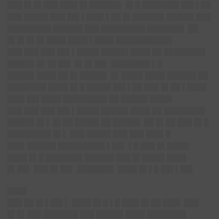
███ █▌█▌███ ███▌█▌██████▌ █▌█ ███████▌██▌▌██
███ █████ ███ ██▌▌███▌▌██ █▌██████▌█████▌███
█████████ ██████ ███ █████████ ███████▌ ██
█▌█▌█▌█▌████ ████ ▌████ ███████████▌
███ ███ ███ ██▌▌████▌█████▌████ ██ ████████▌
█████▌█▌ █▌██▌ █▌█▌██▌ ████████ ▌█
█████▌████ ██ █▌█████▌ █▌████▌████ ██████ ██
████████ ████ █▌█ █████ ██▌▌██ ███ █▌██ ▌████
███▌██▌████ █████████ ██ █████▌████▌
███ ███ ███ ██▌▌████▌█████▌████ ██ ████████▌
█████▌█▌▌ █▌██ █████ ██ █████▌ ██ █▌██ ███ █▌█
█████████ █▌▌ ███ █████ ███ ███ ███▌█
███▌██████ █████████▌▌██▌ ▌█ ███ █▌████▌
████ █▌█ ███████▌██████ ███ █▌████▌████
█▌██▌ ███ █▌██▌ ███████▌ ████ █▌▌█ ██▌▌██▌
████
███ ██ █▌▌██▌▌ ████ █▌█ ▌█ ███▌█▌██ ███▌ ███
█▌█▌███ ███████ ███ █████▌████ ████████