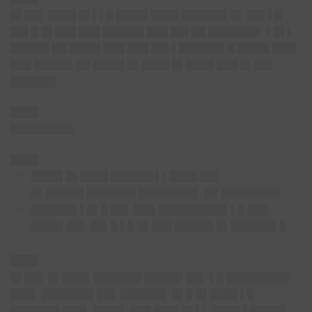
█▌██
▌ ████ █▌▌▌█ ████▌████ ██████▌█▌ ██▌▌█
██▌█ █▌███ ███ ██████ ███ ██▌██ ███████▌ ▌█▌▌
█████▌██ ████▌███ ███ ██▌▌██████▌█ ████▌███▌
███ █████▌██ ████▌█▌████ █▌████ ███ █▌██▌
██████▌
████
█████████
████
████▌█▌████ ██████ ▌▌████ ██▌
█▌█████▌███████ ████████▌ ██ ████████▌
██████▌▌█▌█ ██▌ ███ ██████████ ▌█ ███
████▌██▌ ██▌█ ▌█ █▌███ █████▌█▌██████▌█
████
█▌██
▌ █▌████ ███████ █████▌██▌ ▌█ █████████
███▌ ███████▌██▌ ██████▌ █▌█ █▌████ ▌█
███████ ███▌ ████▌ ███ ███▌█▌▌▌ ████ ▌█████