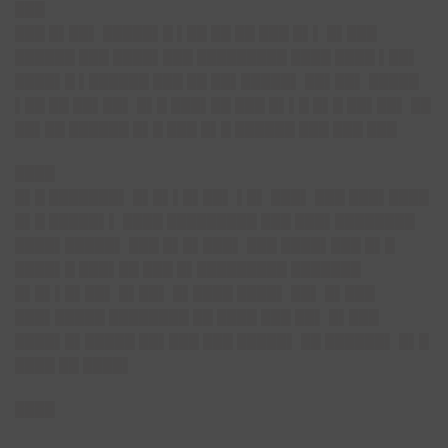
███
███
█▌██
▌ █████▌█ ▌██ ██ ██ ███ █▌▌ █▌███
██████ ███ ████▌███ █████████ ████ ████ ▌██▌
████▌█ ▌██████ ███ ██ ██▌█████▌ ██▌██▌ █████
▌██ ██ ██▌██▌ █▌█ ███▌██ ███ █▌▌█ █▌█ ██▌██▌ ██
██▌██ ██████ █▌█ ███ █▌█ ██████ ███ ███ ███
████
█▌█ ███████▌ █▌█▌▌█▌██▌ ▌█▌ ███▌ ███ ███▌████
█▌█ █████▌▌ ████ █████████ ███ ███▌████████
████▌█████▌ ███ █▌█▌███▌ ███ ████▌███ █▌█
████▌█ ███▌██ ███ █▌█████████ ███████
█▌█▌▌█▌██▌ █▌██▌ █▌████ ████▌ ██▌ █▌███
███▌█████ ████████ ██ ████ ███ ██▌ █▌███
████▌█▌█████ ██▌███ ███ █████▌ ██ ██████▌ █▌█
████ ██ ████▌
████