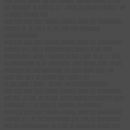
███ █▌██ ████▌ ██ ██▌█████▌ █████ ████▌█▌██▌
██ ██████▌ █▌█ ██ █▌█▌▌ ████ ██ █████▌████▌▌██
█▌████ █████▌██▌
███ ███ ███ ██▌▌████▌█████▌████ ██ ████████▌
█████▌█▌ █▌██▌▌ █▌██ ███ ███ ███████
███████████▌
███ ███ ███ ██▌▌████▌█████▌████ ██ ████████▌
█████▌█▌▌ ██▌█ ██████████ ████ ▌█ ██▌███
████████▌▌███▌▌ █████ ██ ██▌▌██▌ █▌█▌▌▌ ███
█▌██ ██████ █▌█▌ ███████▌ ███ ████▌███▌ █▌██
███████ ██ ███ ███████ ██ ███▌████ ███ ▌██
███▌██▌ █▌▌ █▌█████ ██▌▌███▌▌██
█▌██▌███▌▌███▌▌ █▌██▌ ██ ████████████▌
███ ███ ███ ██▌▌████▌█████▌████ ██ ████████▌
██▌██▌ █▌██▌ █▌█▌██▌ ████ █████ ████████ ████
███████▌▌▌██ ███▌█▌██████ ██ ██████▌
███ ███ ███ ██▌▌████▌█████▌████ ██ ████████▌
█████▌█▌▌ █▌██ ██ ██████▌██▌▌██ ██ ████████
███ ██ █████████▌ █▌█ ██▌█▌█████ █▌████▌███