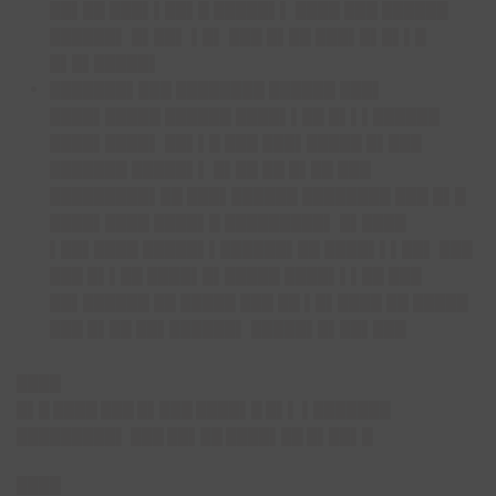
██▌██ ███▌▌██▌█ █████▌▌ ████ ███ ██████
██████▌ █▌██▌ ▌█▌ ███ █▌██ ███▌█▌█▌▌█
█▌█▌█████▌
███████▌███ ████████ ██████ ███▌
████▌█████ ██████ ████▌▌██ █▌▌▌██████
████▌████▌ ██▌▌█ ███ ███▌█████ █▌███
███████ █████▌▌ █▌██ ██ █▌██ ███
█████████▌██ ███▌██████ ████████ ███ █▌█
████▌████ ████▌█ █████████▌ █▌████
▌██▌████ █████▌▌██████▌██ ████▌▌▌██▌ ███
███ █▌▌██ ████▌█▌█████ ████▌▌▌██ ███
██▌██████ ██ █████ ███ ██ ▌█▌████ ██ █████
███ █▌██ ██▌██████▌ █████▌█▌██▌███
████
█▌█ ████ ███ █▌███ ████▌█ █▌▌ ▌███████
█████████▌ ███ ██▌██ ████▌██ █▌██▌█
████