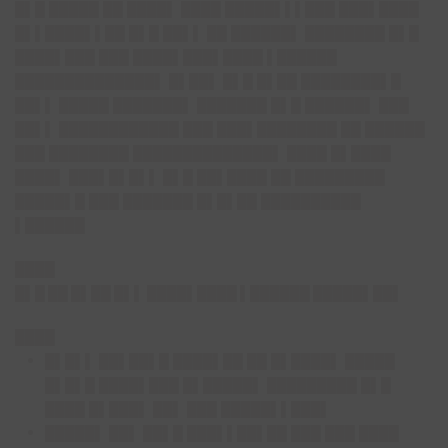
█▌█ █████ ██ ████▌ ████ █████▌▌▌███ ███▌████
█▌▌████▌▌██ █▌█ ██▌▌ ██ ██████▌ ████████ █▌█
████▌███ ███ ████▌███▌████ ▌██████
██████████████▌ █▌██▌ █▌█ █▌██ ████████▌█
██▌▌ █████ ███████▌ ███████ █▌█ ██████▌ ███
██▌▌ ████████████ ███ ███▌████████ ██ ██████
███ ████████ ██████████████▌ ████ █▌████
████▌ ███▌█▌█▌▌ █▌█ ██▌████ ██ █████████
█████▌█ ███ ███████ █▌█▌██ ██████████
▌██████
████
█▌█ ██ █▌██ █▌▌ ████▌████ ▌██████ █████▌██▌
████
█▌█▌▌ ██▌██▌█ ████▌██ ██ █▌████▌ █████
█▌█▌█ ████▌███ █▌█████▌ █████████ █▌█
████ █▌███▌ ██▌ ███ █████▌▌███▌
█████▌ ██▌ ██▌█ ███▌▌██▌██ ███ ███ ████