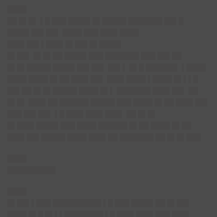
████
██ █▌█▌ ▌█ ███ ████▌█▌█████ ███████ ██▌█
████▌██▌██▌ ████ ███ ███▌████
███▌██▌▌███▌█▌██▌█▌████▌
█▌██
▌ █▌█▌██ ████▌███ ███████ ███ ██▌██
█▌█▌█████ ████▌██▌██▌ ██▌▌ █▌█ ██████▌ ▌████
████ ████ █▌██ ███▌██▌ ███▌████ ▌████ █▌▌▌█
██▌██ █▌█▌█████ ████ █▌▌ ███████ ███▌██▌ ██
█▌█▌ ███▌██ ██████ █████ ███ ████ █▌██ ███▌██▌
███ ██▌██▌ ▌█ ███▌███▌███▌ ██ █▌█▌
█▌███▌████▌███ ████ ██████ █▌██ ████ █▌██
███▌██▌█████ ████ ███▌██ ███████ ██ █▌█▌███
████
██████████
████
█▌██▌▌███ ██████████ ▌█ ███ ████▌██ █▌██▌
████ █▌█ █▌▌▌████████ ▌█ ███▌███▌███ ███▌