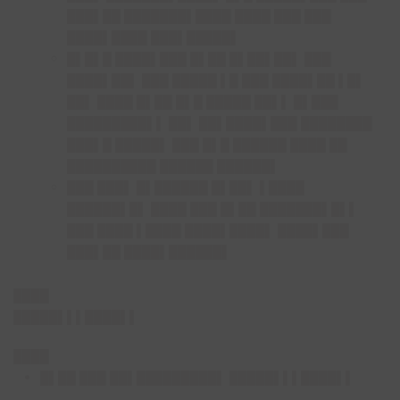
███▌██ ███████▌████ ████ ███ ███
████▌████ ███▌█████▌
█▌█▌█ ████▌███ █▌██ █▌██▌██▌ ███
████▌██▌ ███ █████ ▌█ ███ ████▌██ ▌█▌
██▌ ████ █▌██ █▌█ █████ ██▌▌ █▌███
█████████▌▌ ██▌ ██▌████▌███ ████████
███▌█ █████▌ ███ █▌█ ██████ ████ ██
██████████ ██████ ██████▌
███ ███▌ █▌██████ █▌██▌ ▌████
██████▌█▌ ████ ███ █▌██ ███████▌█▌▌
███ ████ ▌████ ████▌████▌ ████▌███
███▌██ ████▌██████▌
████
█████▌▌▌████▌▌
████
█▌██ ███ ██▌█████████▌ █████▌▌▌████▌▌