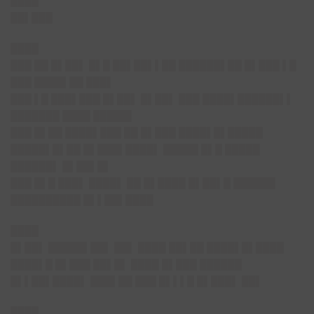
████
██▌███
████
███ ██ █▌██▌ █▌█ ██▌██▌▌██ ██████▌██ █▌███ ▌█
███ ████▌██ ███▌
███ ▌█ ███▌███ █▌██▌ █▌██▌ ███ ████▌██████▌▌
███████ ████ █████▌
███ █▌██ ████▌███ ██ █▌███ ████▌█▌█████
█████▌█▌██ █▌███▌████▌ █████ █▌█ █████
██████▌ █▌██▌█▌
███ █▌█ ███▌ ████▌ ██ █▌████ █▌██▌█ ██████
██████████ █▌▌██▌████
████
█▌██
▌ █████▌██▌ ██▌ ████ ██▌██ ████▌█▌████
████▌█ █▌███ ██▌█▌ ████ █▌███ ██████
█▌▌██▌████▌ ███▌██ ███ █▌▌▌█ █▌███▌ ██▌
████