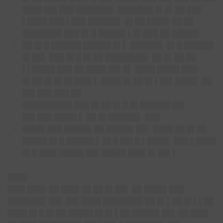
████ ██▌███ ███████▌ ███████ █▌█▌██ ███
▌████ ███ ▌███ ██████▌ █▌██ ████▌██ ██
████████ ███ █▌█ █████▌▌█▌███ ██ █████▌
██ █▌█ ██████ █████▌█▌▌ ██████▌ █▌█ ██████
█▌██▌ ███ █▌█ █▌██ ████████▌ ██ █▌██ ██
▌▌████▌███ ██ ████ ██▌█▌ ████ ████▌███
█▌██ █▌█▌█▌███▌▌ ████ █▌██ █▌▌██▌████▌ ██
██▌███ ███ ██
██████████ ███ █▌██ █▌█ █▌██████ ██▌
██▌███ ████▌▌ ██ █▌██████▌ ███
████▌███ █████▌██ █████▌██▌ ████ ██ █▌██
█████ █▌█ █████▌▌ █▌█ ██▌█ ▌████▌ ███ ▌████
█▌█ ███▌█████ ██▌█████ ███▌█▌██▌▌
████
███▌███▌ ██ ███▌ █▌██ █▌██▌ ██ ████▌███
███████▌ ██▌ ██▌████ ████████ ██ █▌▌██ █▌▌▌██
████ █▌█ █▌██ █████ █▌█▌▌██ █████▌██▌ ██ ███▌