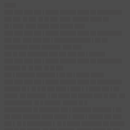
████
███ ███ ███ ██▌▌████▌█████▌████ ██ ████████▌
██▌██▌ █▌██▌ █▌█▌██▌ ███▌ █████▌████ ██
█▌▌███▌ ███▌████ ███ ████▌███▌
███ ███ ███ ██▌▌████▌█████▌████ ██ ████████▌
██▌██▌ ███ ███ ██▌▌████████████▌▌██ ██
████████ ████ ██████▌ ███ ███
██▌█▌██▌███████ ███ ██▌███ ██▌▌█████▌
███ ███ ███ ██▌▌████▌█████▌████ ██ ████████▌
█████▌█▌ █▌██▌ █▌█▌██▌
██▌▌██████▌██████▌▌██ ██ ▌████▌████▌
███ ███ ███ ██▌▌████▌█████▌████ ██ ████████▌
█████▌█▌▌ █▌█ █▌██▌███▌▌███▌▌ ▌████ ██▌▌██
████▌ ██ ██████▌ ▌██ ████ ██ █████ ███ █▌██▌ ██
█████████▌ █▌█ █████▌ █████ █▌█
█████████▌█▌███████ ██▌▌██████▌██████▌▌██
██ ███▌██████ ████ ████▌▌ ████ ▌█████ ██▌███
██▌▌ █▌█ ████████▌▌ █▌█ ████▌███████ ██ █████