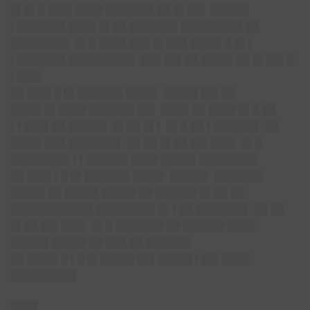
█▌█▌█ ███▌████ ███████ ██ █▌██▌ █████▌
▌███████ ████ █▌██ ███████ █████████ ██
████████▌ █▌█ ████ ███ █▌███ ████▌█ █▌▌
▌███████ █████████▌ ███ ██▌██ ████▌██ █▌██▌█
▌███▌
██
███▌█ █▌██████▌████
▌ █████ ██▌██
████▌█▌████ ██████▌██▌ ████ ██ ████ █▌█ ██
▌▌███▌██ █████▌ █▌██ █▌▌ █▌█ ██ ▌██████▌ ██
████▌███ ███████▌ ██ ██ █▌██ ██▌███▌ █▌█
████████▌▌▌██████ ████ █████ ████████▌
██
███▌▌█ █▌██████▌████
▌ █████▌ ███████
█████ ██ █████ █████ ██ ██████ █▌██ ██
████████████ ████████▌█▌▌██ ███████▌ ██ ██
█▌██ ██▌███▌ █▌█ ███████ ██ ██████ ████
█████▌█████ ██ ███ ██ ██████▌
██
████▌█ ▌█ █▌█████ ██▌█████ ▌██▌████
█████████▌
████