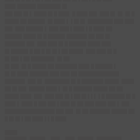
███▌██████ ███████▌█▌
██▌██▌█▌▌ ████ █▌█ ███▌ █ ███▌██▌ ███ █▌ █▌ █▌█
████▌██ █████▌ █▌███▌▌ ▌█▌█▌ ████████ ███ ███
██▌ ███ █████▌▌ ███ ███ ▌███▌▌█ ███▌██
█████▌████ █▌█ █████▌██████▌██ ██▌█▌
██████▌██▌ ███ ███ █▌█ █████▌████ ███
█▌█████▌█ ██ █ █▌█▌▌██ ████▌ ███ ███ █▌█
█▌██▌▌██ ███████▌ █▌██
█▌██▌ █▌█ ████▌██ ███████ ███▌█ █████▌▌
█▌█▌███▌██████ ███ ███ ██ █████████████
██████▌ ██▌█▌ ████████ █▌█ ███████ ████▌ ████
██ █▌██▌ █████ ███▌▌ █▌█ ██████ ████▌██ ██
████▌███▌ ██▌ ███ ██▌█▌▌██ █▌▌▌▌ ▌█ ██████ █▌█
███▌▌ ███▌█ ██▌██▌▌███ █▌██ ███ ███▌██▌▌ ██▌
████████████████ ██▌██▌ █▌██ ██████▌█████ ██
█ █▌█▌▌██ ███▌▌▌█ ███▌
████