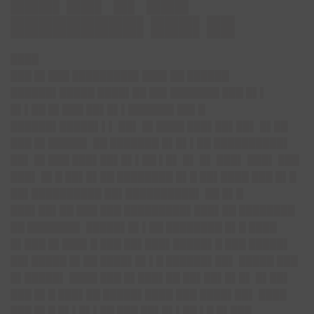
███▌██▌ █▌ ███
█████████▌███▌██
████
███ █▌███ █████████▌███▌██ ██████
██████▌█████ ████▌██ ██▌███████ ███ █▌▌
█▌▌██ █▌███ ██▌█▌▌██████▌██▌█
██████▌█████▌▌▌ ██▌ █▌████ ███▌██▌██▌ █▌██
███ █▌█████▌ ██ ███████ █▌█▌▌██ ██████████▌
██▌ █▌███ ███▌██▌█▌▌██ ▌█▌ █▌ █▌ ███▌ ███▌ ███
███▌ █▌█ ██▌█▌██ ████████ █▌█ ██▌████ ███ █▌█
██▌██████████ ██▌██████████▌ ██ █▌█
███▌██▌██ ███ ███ █████████▌███▌██ ████████
██ ███████▌ █████▌█▌▌██ ████████ █▌█ ████
█▌███ █▌███▌█ ███ ██▌███▌█████▌█ ███ █████▌
██▌█████ █▌██ ████▌█▌▌█ ██████▌██▌ █████ ███
█▌█████▌ ████ ███ █▌███▌██ ██▌██▌█▌█▌ █▌██▌
███ █▌█ ███▌██ █████▌████ ███ ████▌██▌ ████
███ █▌█ █▌▌█▌▌██ ███ ██▌█▌▌██ ▌█ █▌███