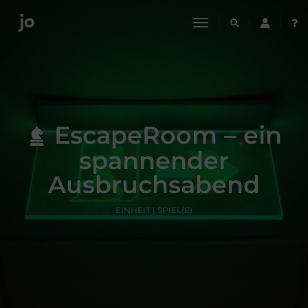
toggle
navigation
EscapeRoom – ein
spannender
Ausbruchsabend
EINHEIT | SPIEL(E)