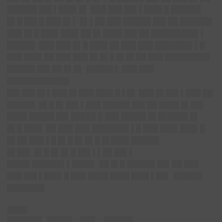
██████ ██▌▌███▌█▌ ███ ███ ██▌▌███▌█ ██████
█▌█ ██▌█ ███ █▌▌ █▌▌██ ███ █████▌██▌██ ██████▌
███ █▌█ ███▌███▌██ █▌████ ██▌██ █████████▌▌
█████▌ ███ ███ █▌█ ███▌██ ███ ███ ███████▌▌█
███ ███▌██ ███ ███ █▌█▌█ █▌█▌██ ███ █████████
█████▌██▌██ █▌█▌ █████▌▌ ███ ███
████████████▌
██▌██▌█▌▌███ █▌███ ███▌█ ▌█▌ ███ █▌██▌▌███ ██
█████▌ █▌█ █▌██▌▌███ █████▌██▌██ ████ █▌██▌
████ █████ ██▌█████ █ ███ █████ █▌██████ █▌
█▌█ ███▌ ██ ███ ███ ███████▌▌█ ███ ███▌███▌█
█▌██ ███ ▌█ █▌█ █▌█▌█ █▌███▌█████▌
█▌██▌ █▌█ █▌█▌█ ██▌▌▌██ ██▌▌
████▌██████▌▌████▌ ██ █▌█ █████▌██▌██ ███
███ ██▌▌███▌█ ███ ████ ████ ███▌▌██▌ ██████
███████▌
████