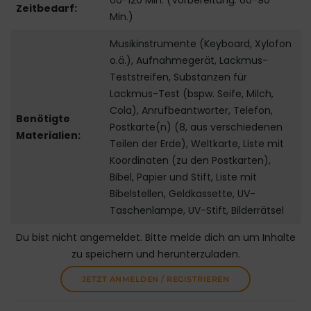
60-120 Min. (Vorbereitung: 60-90
Zeitbedarf:
Min.)
Musikinstrumente (Keyboard, Xylofon
o.ä.), Aufnahmegerät, Lackmus-
Teststreifen, Substanzen für
Lackmus-Test (bspw. Seife, Milch,
Cola), Anrufbeantworter, Telefon,
Benötigte
Postkarte(n) (8, aus verschiedenen
Materialien:
Teilen der Erde), Weltkarte, Liste mit
Koordinaten (zu den Postkarten),
Bibel, Papier und Stift, Liste mit
Bibelstellen, Geldkassette, UV-
Taschenlampe, UV-Stift, Bilderrätsel
Du bist nicht angemeldet. Bitte melde dich an um Inhalte
zu speichern und herunterzuladen.
JETZT ANMELDEN / REGISTRIEREN