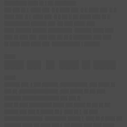
████████ ███▌█▌▌██ ███████▌
██▌██▌█▌▌ ███▌██▌ █ █ ███▌██▌ █ █ ███▌██▌ █ █
███▌██▌ █ ▌ ███▌██▌ █ █ ██ █ ██ ████ ███ █▌█
█████████ █████▌██▌ ██ ███ ████ ███
███▌█████▌█████ ████████▌ ██████ ████ ███
███ █▌███ ██▌ ███ ██▌██ █▌█ ██████▌███ ███
█▌███▌███ ███▌██▌ ██████████ ▌█████▌
████
███▌██▌ █▌ ███▌█▌████
████
█████▌██▌ ▌██▌█████▌ █████████▌ ██▌████ █▌
██▌█▌ █████████████▌ ███ ████▌█▌██ ███
██████ █████████████ ██▌██▌█
███ █▌███ ████████ ████ ██▌████ █▌██ █▌██
█████ ██▌██▌█ ████▌█▌▌ ███ █▌▌ █▌███
█████████████▌ ███████▌████▌▌ ███ █▌█ ███▌██
██████ ███▌██ ███▌██▌▌ ██ ████ ███ ███ ████