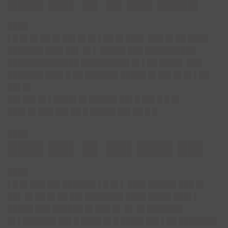
███▌██▌ █▌ █▌██▌████
████
▌█ █▌█▌██ █▌██▌█▌█▌▌██ █▌███▌ ███ █▌██ ████
███████ ███▌██▌ █▌▌ █████ ███ ██████████
██████████████ █████████▌█▌▌██ ████▌ ███
███████ ███▌█ ██ ██████▌█████ █▌██▌█▌█▌▌██
██▌█▌
██▌██▌█▌▌████▌█▌█████▌██▌█ ██▌█ █ █▌
███▌█▌███ ██▌██ █ █████ ██▌██ █ █
████
███▌██▌ █▌ ██▌███▌██▌
████
▌█ █▌███ ██▌██████▌▌█ █▌▌ ███▌█████▌███ █▌
██▌ █▌██ █▌██ ██▌███████▌████ ████▌███▌▌
█████ ███ ██████ █▌███ █▌ █▌ █▌███████
█▌▌██████▌██▌█ ████ █▌█ ████▌██▌▌██ ███████▌