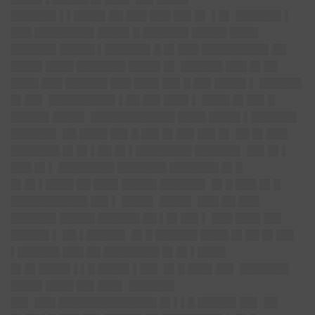
██████▌▌▌████▌██ ███ ███ ██▌█▌ ▌█▌ ██████▌▌
███ ████████▌████▌█ ██████▌█████ ████
██████▌█████ ▌██████▌█ █▌███ █████████▌██
████▌████ ███████ ████▌█▌ ██████ ███ █▌██
████ ███ ██████ ███ ███▌██▌█ ██▌████▌▌ ██████
█▌██▌ █████████▌▌██ ██▌███▌▌ ████ █▌██▌█
█████▌████▌ ████████████ ████ ████▌▌██████▌
██████▌ ██ ████ ██▌█ ██▌█▌██▌██▌█▌ ██ █▌███
███████ █▌█▌▌██ █▌▌████████ ██████▌ ██▌█▌▌
███ █▌▌ ████████ ███████ ███████ █▌█
█▌█▌▌████ ██ ███▌█████ ██████▌ █▌█ ███ █▌█
███████████ ██▌▌ ████▌ ████▌ ███ ██ ███
██████▌█████ ██████ ██ ▌█▌██▌▌ ███ ███▌██▌
█████▌▌ ██ ▌█████▌ █▌█ ██████ ████ █▌██ █▌██▌
▌██████ ███ ██ ████████ █▌█▌▌████
█▌█▌████▌▌▌█ ████▌▌██▌ █▌█ ███▌██▌ ███████
████▌████ ██▌███▌ ██████▌
██▌ ███ ██████████████ █▌▌▌█ █████▌██▌ ██