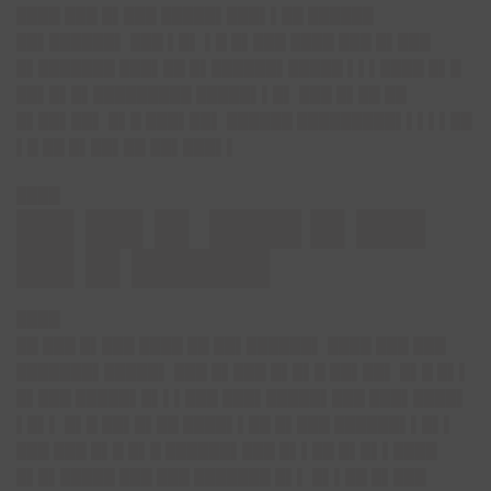
████ ███ █▌███ █████▌███▌▌██ ██████
██▌██████▌ ███ ▌█▌ ▌█ █▌███ ████ ███ █▌███
█▌███████ ███▌██ █▌██████▌█████ ▌▌▌████ █▌█
██▌█▌█▌█████████ █████▌▌█▌ ███ █▌██ ██
█▌██▌██▌ █▌█ ███▌██▌ ██████ █████████▌▌▌▌▌██
▌█ ██ █▌██▌██ ██▌███▌▌
████
██▌██▌█▌ ████ █▌███
██▌█▌██████
████
██ ███ █▌███ ████ ██ ██▌██████▌ ████ ███ ███
███████▌█████▌ ███ █▌███ █▌█▌█ ██▌██▌ █▌█ █▌▌
█▌███ █████▌█▌▌▌███ ███▌█████▌███ ███▌████▌
▌█▌▌ █▌█ ██▌█▌██ ████▌▌██ █▌███ ██████▌▌█▌▌
███ ███ █▌█ █▌█ ██████▌███ █▌▌██ █▌█▌▌████
█▌█▌█████ ███ ███ ███████ █▌▌ █▌▌██ █▌███