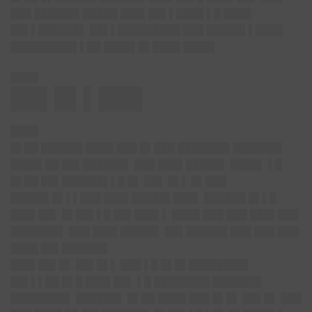
███ ██████▌█████ ███▌██▌▌████ ▌█ ████
██▌▌██████▌ ██▌▌█████████ ███ █████▌▌████
█████████▌▌██ ████▌█▌████ ████▌
████
██▌█▌▌███
████
█▌██ ██████ ████ ███ █▌███ ███████▌███████
████▌██ ██▌██████▌ ███ ███▌█████▌ ████▌ ▌█
█▌██ ██▌██████▌▌█ █▌ ██▌ █▌▌ █▌███
█████▌█▌▌▌███ ███▌█████▌███▌ ██████ █▌▌█
███▌██▌ █▌██▌▌█ ██▌███▌▌ ████ ███ ███ ███▌███
███████▌ ███ ███▌█████▌ ██▌██████ ███ ███ ███
████ ██▌██████▌
███▌██▌█▌
██▌█▌▌ ███ ▌█ █▌█▌████████▌
██▌▌▌██ █▌█ ███▌██▌ ▌█ ████████ ███████
████████▌ ██████▌ █▌██ ████ ███ █▌█▌ ██▌█▌ ███