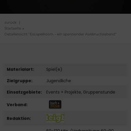
zurück
|
Startseite
Detailansicht "EscapeRoom – ein spannender Ausbruchsabend"
Materialart:
Spiel(e)
Zielgruppe:
Jugendliche
Einsatzgebiete:
Events + Projekte, Gruppenstunde
Verband:
Redaktion: