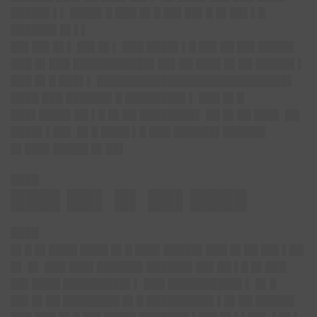
█████▌▌▌ ████▌█ ███ █▌█ ██▌██▌█ █▌██▌▌█
██████▌█▌▌▌
██▌██▌█▌▌ ██▌█▌▌ ███ ████▌▌█ ██▌██ ██▌█████
███ █▌███ ███████████▌██▌██ ███▌█▌██ █████▌▌
███ █▌█ ███▌▌ ███████████████████████████▌
████ ███ ██████▌█ ████████▌▌ ███ █▌█
███▌████▌██ ▌█ █▌██ ████████▌ ██ █▌██ ███▌ ██
████▌▌██▌ █▌█ ████ ▌█ ███ ██████▌██████
█▌███▌█████ █▌██▌
████
███▌██▌ █▌ ██▌████
████
█▌█ █▌████ ████ █▌█ ███▌█████▌███ █▌██ ██▌▌██
█▌ █▌ ███ ███▌██████▌██████▌██▌██ ▌█ █▌███
██▌████ █████████▌▌ ███ ██████████▌▌ █▌█
██▌█▌██ ████████ █▌█ █████████▌▌█▌██ █████▌