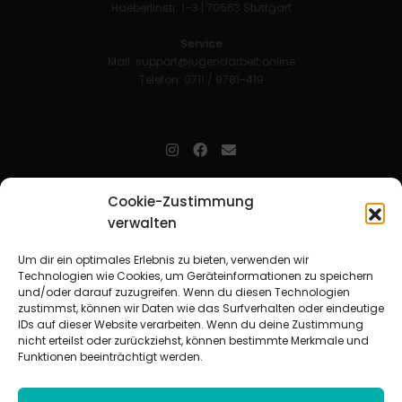
Haeberlinstr. 1–3 | 70563 Stuttgart
Service
Mail:
support@jugendarbeit.online
Telefon: 0711 / 9781-419
jugendarbeit.online
- kurz jo - ist der Online-Materialpool für
Cookie-Zustimmung
Mitarbeitende in der christlichen Kinder-, Jugend- und jungen
verwalten
Erwachsenenarbeit. Auf
jo
findet man unkompliziert und schnell
zahlreiche praxiserprobte Materialien und gewinnt so Zeit für
Beziehungsarbeit.
Um dir ein optimales Erlebnis zu bieten, verwenden wir
Technologien wie Cookies, um Geräteinformationen zu speichern
und/oder darauf zuzugreifen. Wenn du diesen Technologien
Beteiligte Verbände
zustimmst, können wir Daten wie das Surfverhalten oder eindeutige
CVJM-Landesverband Bayern e. V.
|
CVJM-Gesamtverband in
IDs auf dieser Website verarbeiten. Wenn du deine Zustimmung
Deutschland e. V.
nicht erteilst oder zurückziehst, können bestimmte Merkmale und
CVJM-Westbund e. V.
|
Deutscher Jugendverband „Entschieden für
Funktionen beeinträchtigt werden.
Christus“ e. V.
Evangelisches Jugendwerk in Württemberg