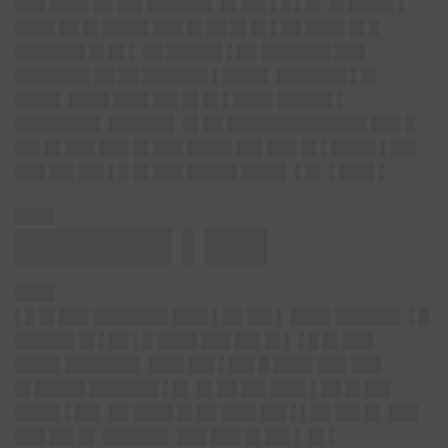
███ ████ ██ ██▌██████▌ █▌██▌▌█ ▌█▌ █▌████▌▌
████ ██ █▌████▌███ █▌██ █▌█▌▌██ ████ █▌█
███████ █▌█▌▌ ██ █████▌▌██ ███████ ███
███████▌██ ██ ██████▌▌████▌ ███████ ▌█▌
████▌ ████ ███▌██▌█▌█▌▌████ █████▌▌
████████▌ ██████▌ █▌██ ██████████████ ███ █
██▌█▌███ ███ █▌███ ████▌██▌███ █▌▌████▌▌██▌
███ ██▌██▌▌█ █▌███ █████ ████▌ ▌█▌ ▌███▌▌
████
███████▌▌███
████
▌█ █▌███ ███████▌███▌▌██ ██▌▌ ████ ██████▌ ▌█
██████ █▌▌██ ▌█ ████ ███ ██▌█▌▌ ▌█ █▌███
████▌███████▌ ███▌██▌▌██▌█ ████ ███ ███
█▌█████ ███████ ▌█▌ █▌██ ██▌███▌▌██ █▌██▌
████▌▌██▌ ██ ████ █▌██ ███▌██▌▌▌██ ██▌█▌ ███
███ ██▌█▌ ██████▌ ███ ███ █▌██▌▌ █▌▌