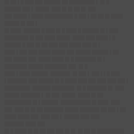
█▌██ ▌█ ███ ██▌█████▌██ ████████▌▌ █▌█
█████▌██▌▌ ████▌ ███ █▌█▌██ █▌ ██▌
██▌████▌▌████ █████████▌█ ██▌▌██ ██ █▌████
█████ █▌██▌▌
█▌███▌ █████▌█ ███ █▌█ ███▌█ █████▌█▌▌███
████████ █▌██▌███▌████▌ ████ ███ ████ ▌█
█████▌█ ██▌█▌██ ███ ███ ████ ███ █▌▌
███▌▌██▌███ ████ ████▌██▌█████ █████▌▌██
██▌████▌██▌ ████ ████ █▌█ ███████ █▌▌
███████▌█████ ███████▌██▌ █▌█
███▌▌███▌█████▌ ██████▌ █▌██▌▌ ██▌▌▌█ ███
▌██████▌███ █████ █▌█ ████ ███ ██▌███ ███ ██▌▌
████████▌ ██████ ███████▌ █▌█ ██████▌█▌ ███
█████ ██████▌▌ █▌██▌ ████▌ ████ █▌██
█████████ █▌▌█████▌ ██████████ █▌███▌ ███
██▌ ███ █▌█▌██ ██████▌████▌██████▌██ ██▌▌██
████ ████ ██▌ ███ ██▌▌ █████ ███ ███
██████▌███▌██▌
█▌█ ████ █▌█▌██ ██▌██▌█▌█▌ █▌██ █▌█████████