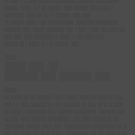
█▌██▌ ▌█ ███ ████ ████████ ██████ ███████▌
████▌ ███ ▌█ ▌█▌████▌ ███ █████ ██▌███▌▌
██████▌ ███ █▌█▌█ ▌████▌ ██▌███
█▌████▌███▌▌██ ████████▌ ██████ ███████▌
█████▌██▌ ████ ██████ ██▌ ▌██▌▌██▌ █▌▌██▌██
██▌██▌ ███ ██████▌█ ███▌▌▌██ ███ ███
████▌█▌▌███ ▌█ ▌█▌████▌ ██▌
████
███▌██▌ █▌
█████▌██▌█████▌██▌
████
█▌█ ██▌█▌██ ████▌▌██ █ ███▌███▌██ ███ █▌▌██
██▌▌▌ ███ █████ █▌▌█ ▌█████▌█▌██▌ █▌█ █▌███
█▌███▌█ ███ ███ ██▌ █████ ███████▌ █████▌██▌
█▌██▌ ███ █████ ███████▌▌██ ███▌████ █▌██
██████▌█████ ███▌██▌ █████████ ████████ █▌█
██▌█▌██ █▌██ █▌█▌█ █▌▌ █ █████▌██▌██ ███ █▌██