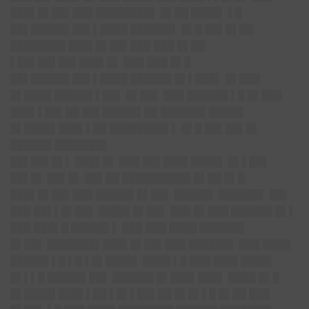
███▌█▌██▌███ ████████▌ █▌██ ████▌ ▌█
██▌█████▌██▌▌████ ██████▌ █▌█ ██▌█▌██
████████ ███▌█▌██▌███ ███ █▌██
▌██▌██▌██▌███▌█▌ ███ ███ █▌█
██▌█████▌██▌▌████ ██████ █▌▌███▌ █▌███
█▌████ █████▌▌██▌ █▌██▌ ███ ██████ ▌█ █▌███
███▌▌██▌██ ██▌█████▌██ ██████▌█████
█▌████▌███▌▌██ ████████▌▌ █▌█ ██▌██▌█▌
██████ ███████▌
██▌██▌█▌▌ ███▌█▌ ███ ██▌███▌████▌ █▌▌██▌
██▌█▌ ██▌█▌ ██▌██ ██████████ █▌██ █▌█
███▌█▌██▌███ █████▌█▌██▌ █████▌ ██████▌ ██▌
███ ██▌▌█▌██▌ ████▌█▌██▌ ███ █▌███ ██████ █▌▌
███ ███▌█ █████▌▌ ███ ███ ████ ██████▌
█▌██▌ ███████▌███▌█▌██▌███ ██████▌ ███ ████
█████▌▌█ ▌█ ▌█▌████▌ ████ ▌█ ███ ███▌████▌
█▌▌▌█ █████▌██▌ ██████ █▌███▌███▌ ████ █▌█
█▌████▌███▌▌██ ▌█▌▌██▌██ █▌█▌▌█ █▌██ ███