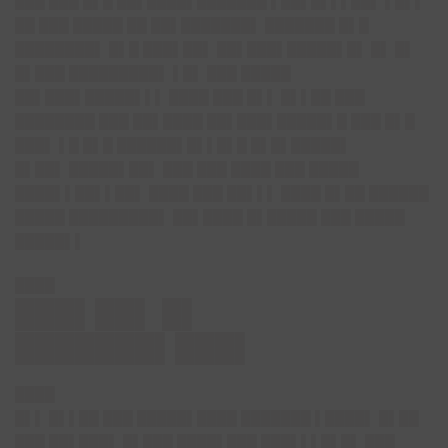
███ ███ █▌█ ██▌████▌███████ ▌██▌█▌▌▌██▌ ▌█▌▌
██ ███ █████ ██ ██▌███████▌ ███████ █▌█
████████▌ █▌█ ███▌██▌ ██▌███▌█████▌█▌ █▌ █▌
█▌███ █████████▌ ▌█▌ ███ █████
██▌███▌█████▌▌▌ ████ ███ █▌▌ █▌▌██ ███
████████ ███ ██▌████ ██▌███▌█████▌█ ███ █▌█
███▌ ▌█ █▌█ ██████▌█▌▌█▌█ █▌█▌█████▌
█▌██▌ █████▌██▌ ███ ███ ████ ███ █████
████▌▌██▌▌██▌ ████ ███ ██▌▌▌ ████ █▌██ ██████
█████ █████████▌ ██▌████ █▌█████ ███ █████
█████▌▌
████
███▌██▌ █▌
███████▌███▌
████
█▌▌ █▌▌██ ███ █████▌████ ███████ ▌████▌ █▌██
███ ██▌███▌ █▌███ ████▌███ ███▌▌▌█▌█▌ ███