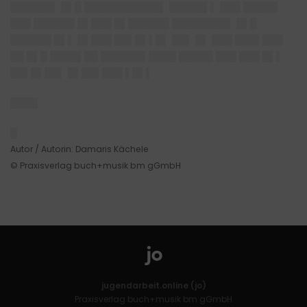
██████▌ █▌█ ███████████▌ █████▌▌ ███ █████
███ ██████ █▌███ █▌██████ ████████▌ █▌█
██████ █▌▌ █▌███ ██▌█▌▌█▌ ██▌ █▌ ███ ███▌███
██ █▌█ ████▌██ ██████▌████ █████ ███ ███ █▌▌
██▌█▌██▌ █▌██▌███ ▌█▌▌
████
█
Autor / Autorin: Damaris Kächele
© Praxisverlag buch+musik bm gGmbH
jugendarbeit.online (jo)
Praxisverlag buch+musik bm gGmbH