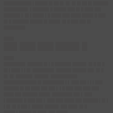
███████████ ▌█████ █▌██ █▌ █▌ █▌█▌██ █▌██████
█████████▌ ▌██████▌█ █████ ███ █▌█ ███▌██▌
██████▌▌ █▌▌████▌▌█ ████ ███ ████ ████▌█ ███
█▌█ ██████▌█████ █▌████▌ █▌█ ███ ██▌█▌
████████▌
████
██▌███ ███ ████▌█
████
████████▌ ██████ █▌▌█ ██████▌█████▌ █▌█ █▌█
█▌▌███▌▌▌█▌ ████████▌ ██████ █████▌██▌ █▌█
█▌ █▌ ██████▌ █████▌ ██████████▌
█████████████ █▌████████▌▌▌ ███ ██▌▌▌▌███
██████ █▌██ ███▌██▌██▌▌ ▌█ ███ ███ ███ ███
████ ██▌██████ ████▌ ████████ ██▌▌ ███
▌██████▌█ ███ ██▌▌ ███ ███ ████ ██▌██████ ▌█▌▌
▌█▌ █▌█ ██▌▌ ████▌█████▌ ██▌███▌ █▌█
████▌▌█████ █▌███▌ ██▌████▌