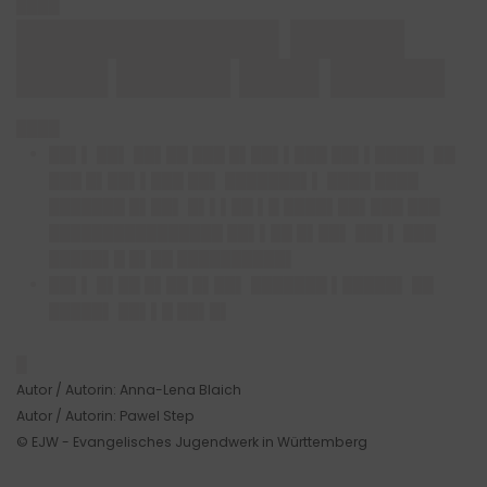
████
███████████▌█████
████ █████ ███▌█████
████
██▌▌ ██▌ ██▌██ ███ █▌██▌▌███ ██▌▌████▌ ██
███ █▌██▌▌███ ██▌ ███████▌▌ ████ ████
███████ █▌██▌ █▌▌▌██ ▌█ ████▌██▌███ ███
████████████████ ██▌▌██ █▌██▌ ██▌▌ ███
█████▌█ █▌██ ██████████▌
██▌▌ █▌██ █▌██ █▌██▌ ███████ ▌█████▌ ██
█████▌ ██▌▌█ ██▌█▌
█
Autor / Autorin: Anna-Lena Blaich
Autor / Autorin: Pawel Step
© EJW - Evangelisches Jugendwerk in Württemberg