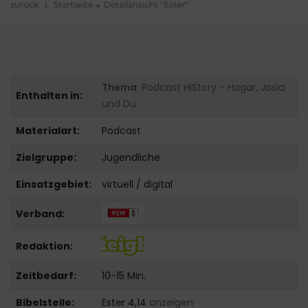
zurück
|
Startseite
Detailansicht "Ester"
Thema
: Podcast HIStory - Hagar, Josia
Enthalten in:
und Du
Materialart:
Podcast
Zielgruppe:
Jugendliche
Einsatzgebiet:
virtuell / digital
Verband:
Redaktion:
Zeitbedarf:
10-15 Min.
Bibelstelle:
Ester 4,14
anzeigen