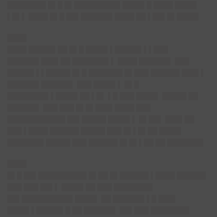
████████ █▌█ █▌█████████▌████▌█ ████ ████▌
▌█▌▌ ████ █▌█ ██▌██████▌████ ██ ▌██▌█▌████▌
████
████ █████▌██ █▌█ ████▌▌█████▌▌▌███
██████▌███▌██ ███████▌▌ ████ ██████▌ ███
█████▌▌▌█████ █▌█ ███████ █▌███ ██████ ███▌▌
██████▌██████▌ ███ ████▌▌ █▌█
████████▌▌████▌██ ▌█▌ ▌█ ███ ████▌ █████ ██
██████▌ ███ ███ █▌█▌███▌████ ███
████████████ ██▌█████ ████▌▌ █▌██▌ ███▌██
███ ▌████ ██████ █████ ███ █▌▌█▌██ ████▌
███████▌█████ ███ ██████ █▌█▌▌██ ██ ███████▌
████
█▌█ ██▌██████████ █▌██ █▌██████ ▌████ ██████
███ ███ ██▌▌ ████▌██ ███ ████████
██▌██████████▌████▌ ██ ██████▌▌█ ███▌
████▌▌█████▌█ ██ ██████▌ ██▌███ ████████