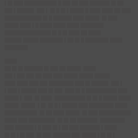
▌█▌███ ██████████▌█ ██▌██ ███ ██████▌█▌██
██▌▌█████▌ ██▌▌ █▌█ █▌▌████▌█ ███▌███▌██ ███
████████████ █▌█ ██████ ███▌████▌ █▌███
████▌███▌▌█ ████ ████ ████ ███████▌
███████████████ █▌█ █▌███▌██ ████
█████▌█████ ███████▌▌██ █▌█ ███████▌████
███████▌
████
██ █▌█▌██████ █▌██▌██ ████▌ ████
██▌▌██▌██▌██ ███ ███ ████▌████▌█████
███▌███▌███ ██▌████████ ███ █▌█████▌ ██▌▌
▌███ ▌█████ ███ █▌██▌ ███ █▌█ ██████████ ███
████▌▌ ██▌ █▌███▌ ██████████ █▌█▌█ ████▌████
████▌ ████▌ ▌█▌ █▌█ ▌█████ ███ ████████ ████
██████████▌ █▌██ ███▌████▌ █▌███ ██████████▌
████ ███ ████████▌ █▌█▌██ ██████▌ ████████
███ ██████ ▌█ ███ █▌▌██ ███ ██████▌▌████
█▌█▌▌█▌██▌ █▌██▌ █████▌██▌ ████▌▌█▌█▌▌