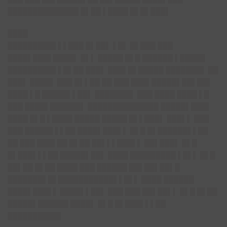
██████████████ █▌██ ▌████ █▌█▌███▌
████
█████████▌▌▌███ █▌██▌ ▌█▌ █▌███ ███
████▌███▌████▌ █▌▌ █████ █▌█ ██████ ▌█████
█████████▌▌█▌██ ███▌ ███▌█▌█████ ███████▌ ██
███▌ ████▌ ███ █▌▌██ ██ ███ ███▌█████▌██▌██▌
████ ▌█ █████▌▌██▌ ███████▌ ███ ████ ████ ▌█
███ ████▌██████▌ ██████████████ █████▌███▌
████ █▌█ ▌████ █████ █████ █▌▌███▌ ███▌▌ ███
███ █████▌▌▌██ ████▌███▌▌ █▌█ █▌██████▌▌██
██ ███ ███▌██ █▌██ ██▌▌▌███▌▌ ██▌███▌ █▌█
█▌███▌▌▌██ █████▌██▌ ████ █████████ ▌█▌▌ █▌█
██▌██ █▌██ ████ ███ ██████ ██▌██▌██▌█
███████▌█▌███████████▌▌█▌▌ ████ ██████
████▌███▌▌ ████▌▌██▌ ███ ███ ██▌██▌▌ █▌█ █▌██
█████▌██████ ████▌ █▌█ █▌███▌▌▌██
██████████▌