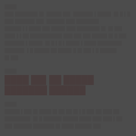
████
███ ███████▌█▌ █████ ██▌ ██████▌▌████▌ █▌█ ▌█
███ ██████▌██▌ ██████ ███ ███████▌
█████▌▌▌████ ██▌████▌███ ███████▌█▌ █▌██▌
███▌▌▌██ ██████████▌███ ██▌██▌█████ █▌█ ██▌
██████▌▌████▌ █▌█ ▌█ ▌████▌▌████ ████████
██████▌ ▌█ █████ ██ ████▌█ █▌██▌▌█ █████▌
█▌██▌
████
████ ██▌██ █████
███████ ██████
████
█████ ▌██▌█▌████ █▌██ ██ █▌▌█ ██▌██ ███ ██
████████▌ █▌█ ██████ █████ ████ ███ ███ ▌██
██▌██████ ███████ █▌████ █████▌██▌