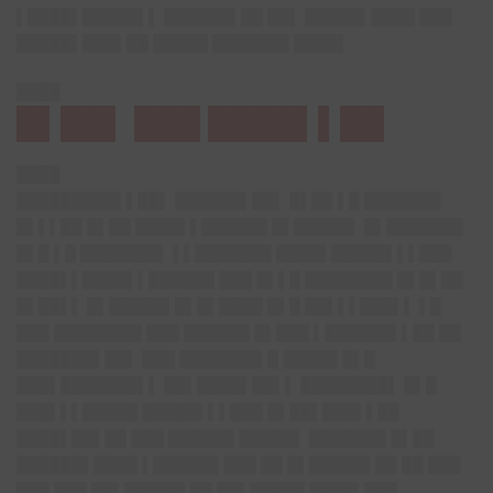
▌████▌█████▌▌ ██████▌██ ██▌ █████▌████ ███
█████▌███▌██ █████ ███████ ████▌
████
█▌██▌ ███ ████▌▌██
████
█████████▌▌██▌ ██████▌██▌ █▌██ ▌█ ███████
█▌▌▌██ █▌██ ████▌▌██████ █▌█████▌ █▌███████
█▌█ ▌█ ███████▌ ▌▌███████ ████▌█████▌▌▌███
████▌▌████▌▌██████ ███ █▌▌█ ████████ █▌█▌██
█▌██▌▌ █▌█████▌█▌█▌████ █▌█ ██▌▌▌███▌▌ ▌█
███ ████████ ███ ██████ █▌███ ▌██████▌▌██ ██
███████▌██▌ ███ ███████▌█ █████ █▌█
███▌███████▌▌ ██▌████▌██▌▌ ████████▌ █▌█
███▌▌▌█████ █████▌▌▌███ █▌██▌███▌▌██
████▌██▌██ ███ ██████ █████▌ ███████ █▌██
██████▌████ ▌██████ ███ ██ █▌█████▌██ ██ ███
███ ███ ██▌█████▌██ ██▌█████ ████▌███