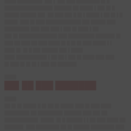
████ ████████▌ ██▌▌ ██▌███ ████████ █▌█
████████████████▌██████ ██ ████▌▌██▌█▌█
█████ █████▌██▌ ██ ███ ██▌█ █▌▌████▌▌██ █▌▌█
████▌ ███ █▌███ ████████████ ██▌█████ ███
████████▌███ ███ ███ ▌██▌█▌███▌▌██
██▌█▌█████████████ ███ █████████ ██████▌█▌
███ ██ ███ ██ ███ ████ █▌█ █▌█▌███ ████▌▌▌
███▌█▌ █▌█ ██▌█████▌██▌▌████
███▌██████████▌▌██ ██ ▌██▌█▌████ ███ ███
█▌███ █▌█▌█▌▌███ ██ ██████▌
████
██▌██ ███ ███████
████
██ █▌█▌████▌█ █▌██ █▌████▌███ █▌███ ███▌
████████▌██ ████████▌██████ ███ ██▌██
███████████▌ ████▌ █▌█ █████▌▌▌██ ███ ████ ██
██████▌ ███ ████████ ██ █▌█████▌████████ ███