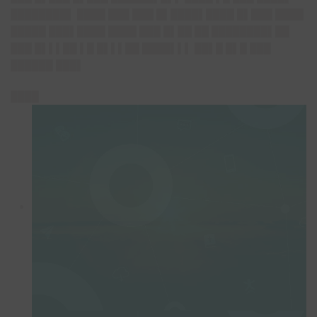
████████▌ ████ ███ ███ █▌████▌████ █▌███ ████
█████ ███▌████ ████ ███ █▌██ ██ ████████▌██
███ █▌▌▌██ ▌█ █▌▌▌██ ████▌▌▌ ██▌█ █▌█ ███
██████ ███▌
████