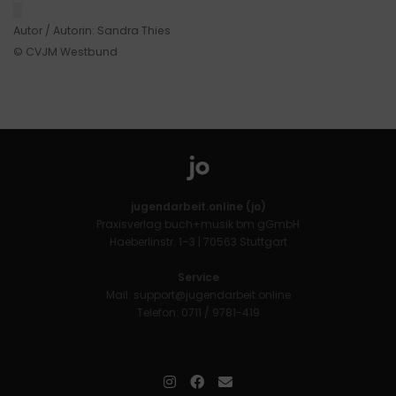
█
Autor / Autorin: Sandra Thies
© CVJM Westbund
jugendarbeit.online (jo)
Praxisverlag buch+musik bm gGmbH
Haeberlinstr. 1–3 | 70563 Stuttgart
Service
Mail:
support@jugendarbeit.online
Telefon: 0711 / 9781-419