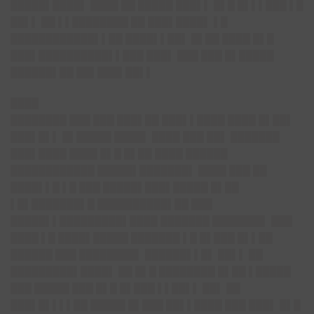
█████▌████▌ ████ ██ █████ ███▌▌ █▌█ █▌▌▌███ ▌█
██▌▌ ██ ▌▌████████ ██ ███▌████▌ ▌█
████████████▌▌██ ████▌▌██▌ █▌██ ████ █▌█
███▌██████████▌▌███ ███▌ ███ ███ █▌█████
██████▌██ ██▌███▌██▌▌
████
████████ ███ ███ ███▌██ ███▌▌████ ████ █▌██▌
███▌█▌▌ █▌█████ ████▌ ████ ███ ██▌ ███████
███▌████ ████ █▌█ █▌██ ████ ██████
████████████ █████▌███████▌ ████ ███ ██
████▌▌█ ▌█ ███ █████▌███▌█████ █▌██
▌█▌███████▌█ ██████████▌██ ███
█████▌▌█████████▌████ ███████ ███████▌ ███
████ ▌█ ████▌█████ ███████ ▌█ █▌███ █▌▌██
██████ ███ ████████▌ ██████▌▌█▌ ██▌▌ ██
█████████▌████▌ ██ █▌█ ████████ █▌██ ▌█████
███ █████ ███ █▌█ █▌███ ▌▌██▌▌ ██▌ ██
███▌█▌▌▌▌██ █████ █▌███ ██▌▌████ ███ ███▌ █▌█