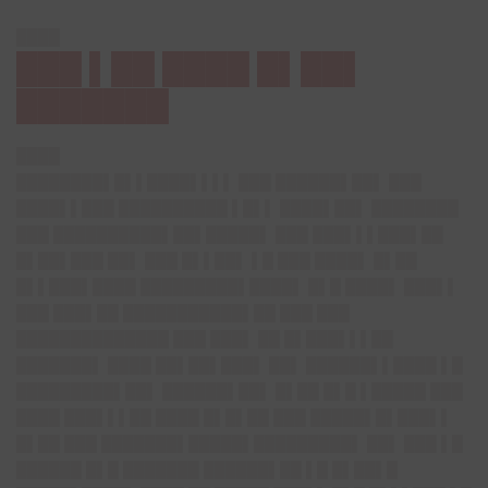
████
███ ▌██ ████ █▌██▌
███████
████
████████▌█▌▌████▌▌▌▌ ███ ██████▌██▌ ███
████▌▌███ ██████████ ▌█▌▌ ████▌██▌ ████████
███ ██████████▌██▌█████▌ ███ ███▌▌▌███▌██
█▌██▌███ ██▌ ███ █▌▌██▌ ▌█ ███ ████▌ █▌██
█▌▌███▌████ █████████▌████▌ █▌█ ████▌ ███▌▌
███ ███▌██ ███████████▌██ ███ ███
██████████████ ███ ███▌ ██ █▌███▌▌▌██
███████▌ ████ ██▌██▌███▌ ██▌ ██████▌▌████ ▌█
█████████▌██▌ ██████▌██▌ █▌██ █▌█ ▌█████ ███
████ ███▌▌▌██ ████ █▌█▌██ ███ █████▌█▌███▌▌
█▌██ ███ ███████▌█████▌█████████▌ ██▌ ███ ▌█
██████ █▌█ ███████ ██████▌██ ▌█ █▌██▌█