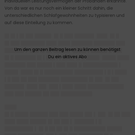
individuellen Leistungsvermögen der Probanden erkannte.
Von da war es nur noch ein kleiner Schritt dahin, die
unterschiedlichen Schlafgewohnheiten zu typisieren und
auf diese Einteilung zu kommen.
█▌█▌▌█▌██▌█████▌ █▌█ ███ ██████▌ ███▌ █▌█
█▌███ ████████ ███▌████ ███████ ███████ ███
██████▌▌ ███ █▌██ █████▌ ████▌▌█████▌█ ███
█▌█ ███████ █▌▌███ ▌▌████ █▌█ ████▌ ████▌████
███████ ███ █████ ▌███ ███▌█ ███████████▌▌
████▌ ████ █▌█ █████████▌█████████▌▌█ ▌████
▌█ ██▌██ ███ ███████ █████████ █▌██▌ █▌██▌
██████▌ ███▌██▌ ███ ▌███▌████ ████████████
███ ███ █████▌██ ███ ██████████▌
████
█▌█ ████▌██████ ███ ███ ████▌██▌▌ ██▌ █▌██ ███
███▌████ █████▌█▌██ ██▌▌ ██████▌▌█
█████████▌▌ █▌█ ██ ██ █▌█ ██████████▌█████