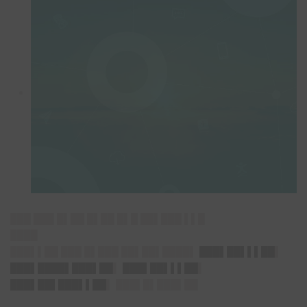
███ ███ █▌██ █▌██ █▌█ ██▌███ ▌▌█
████
███▌▌██ ███ █▌███ ██▌██▌████▌
███▌██▌▌▌██
▌
███▌████▌███▌██
▌
███▌██▌▌▌██
▌
███▌██▌███▌▌██
▌ ███▌█▌███▌██