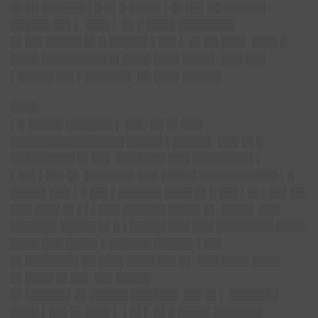
█▌██ ██████ ▌█ █▌█ ████▌▌█▌██▌██ ██████
█████▌██▌▌ ███▌▌ █▌█ ████ ████████
█▌██▌█████ █▌█ █████▌▌██▌▌ █▌██ ███▌ ███▌█
████ █████████ █▌████ ███▌████▌ ███ ███
▌█████ ██▌▌██████▌ ██ ███▌█████▌
████
▌█ █████ ██████▌▌ ██▌ ██ █▌███
████████████████ █████ ▌█████▌ ███ █▌█
█████████ █▌██▌ ███████ ███ ████████▌▌
▌██▌▌██▌█▌ ███████ ███ █████ ███████████ ▌█
█████ ███ ▌█ ██▌▌██████ ████ █▌█ ██▌▌█▌▌██▌██
███ ███▌█▌▌▌▌███ ██████ ████▌█▌ ████▌ ███
██████▌█████ █▌█ ▌█████ ███ ███ ████████ ████
████ ███ ████▌▌██████ █████▌▌██▌
█▌███████▌██ ███▌████ ██▌█▌ ███ ████ ████
█▌████ █▌██▌ ██▌█████
█▌██████▌█▌█████▌██████▌ ██▌█▌▌ ███████
████ ▌██▌█▌███▌▌ ▌█▌▌ █▌█ ████▌███████