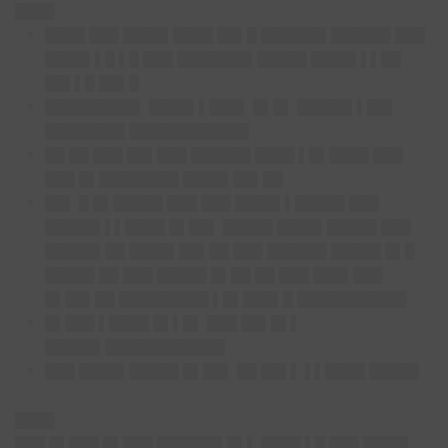
████
████ ███ ████▌████ ██▌█ ██████▌██████ ███
████▌▌█ ▌█ ███ ███████▌█████ ████▌▌▌██
██▌▌█ ██▌█
█████████▌ ████▌▌███▌ █▌█▌ █████▌▌██▌
████████ ████████████
██ ██ ███ ██▌███ ██████ ████ ▌█▌████ ███
███ █▌████████ ████▌██▌██
██▌ █ █▌█████ ███ ███ ████▌▌█████ ███
█████▌▌▌████ █▌██▌ █████ ████▌█████ ███
█████▌██ ████▌██▌██ ███ ██████ █████ █▌█
█████ ██ ███ █████ █▌██ ██ ███ ███▌███
█▌██▌██ █████████ ▌█▌███▌█ ███████████
█▌███ ▌████ █▌▌█▌ ███ ██▌█▌▌
█████▌████████████
███ ████▌█████ █▌██▌ ██ ██▌▌ ▌▌████ █████
████
███ █▌███ █▌███ ██████▌█▌▌ ████ ▌█ ███ ████▌