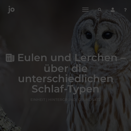
toggle
navigation
Eulen und Lerchen –
über die
unterschiedlichen
Schlaf-Typen
EINHEIT | HINTERGRUND/ GRUNDSATZ