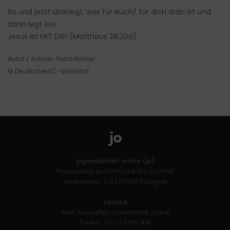
So und jetzt überlegt, was für euch/ für dich dran ist und
dann legt los!
Jesus ist MIT DIR! (Matthäus 28,20a)
Autor / Autorin: Petra Kröner
© Deutscher EC-Verband
jugendarbeit.online (jo)
Praxisverlag buch+musik bm gGmbH
Haeberlinstr. 1–3 | 70563 Stuttgart
Service
Mail:
support@jugendarbeit.online
Telefon: 0711 / 9781-419