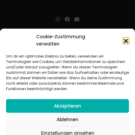
jugendarbeit.online
- kurz jo - ist der Online-Materialpool für
Cookie-Zustimmung
Mitarbeitende in der christlichen Kinder-, Jugend- und jungen
verwalten
Erwachsenenarbeit. Auf
jo
findet man unkompliziert und schnell
zahlreiche praxiserprobte Materialien und gewinnt so Zeit für
Beziehungsarbeit.
Um dir ein optimales Erlebnis zu bieten, verwenden wir
Technologien wie Cookies, um Geräteinformationen zu speichern
und/oder darauf zuzugreifen. Wenn du diesen Technologien
Beteiligte Verbände
zustimmst, können wir Daten wie das Surfverhalten oder eindeutige
CVJM-Landesverband Bayern e. V.
|
CVJM-Gesamtverband in
IDs auf dieser Website verarbeiten. Wenn du deine Zustimmung
Deutschland e. V.
nicht erteilst oder zurückziehst, können bestimmte Merkmale und
CVJM-Westbund e. V.
|
Deutscher Jugendverband „Entschieden für
Funktionen beeinträchtigt werden.
Christus“ e. V.
Evangelisches Jugendwerk in Württemberg
Akzeptieren
Ablehnen
Einstellungen ansehen