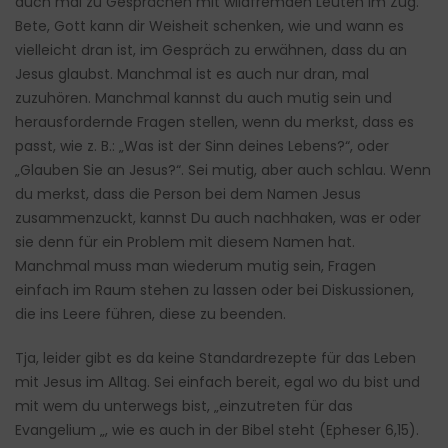
auch mal zu Gesprächen mit wildfremden Leuten im Zug.
Bete, Gott kann dir Weisheit schenken, wie und wann es
vielleicht dran ist, im Gespräch zu erwähnen, dass du an
Jesus glaubst. Manchmal ist es auch nur dran, mal
zuzuhören. Manchmal kannst du auch mutig sein und
herausfordernde Fragen stellen, wenn du merkst, dass es
passt, wie z. B.: „Was ist der Sinn deines Lebens?“, oder
„Glauben Sie an Jesus?“. Sei mutig, aber auch schlau. Wenn
du merkst, dass die Person bei dem Namen Jesus
zusammenzuckt, kannst Du auch nachhaken, was er oder
sie denn für ein Problem mit diesem Namen hat.
Manchmal muss man wiederum mutig sein, Fragen
einfach im Raum stehen zu lassen oder bei Diskussionen,
die ins Leere führen, diese zu beenden.
Tja, leider gibt es da keine Standardrezepte für das Leben
mit Jesus im Alltag. Sei einfach bereit, egal wo du bist und
mit wem du unterwegs bist, „einzutreten für das
Evangelium „, wie es auch in der Bibel steht (Epheser 6,15).