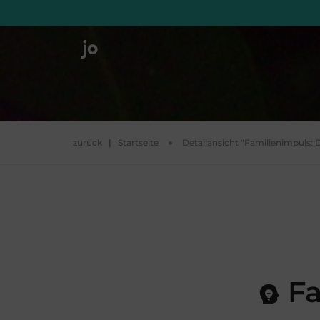
zurück
|
Startseite
Detailansicht "Familienimpuls: D
Fa