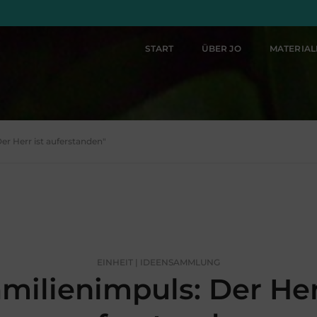
START
ÜBER JO
MATERIA
er Herr ist auferstanden"
EINHEIT | IDEENSAMMLUNG
milienimpuls: Der Her