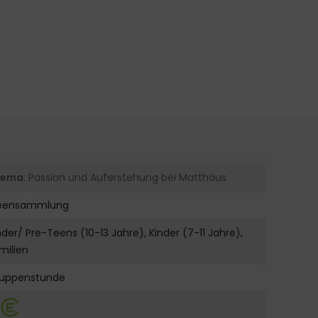
hema
: Passion und Auferstehung bei Matthäus
deensammlung
nder/ Pre-Teens (10-13 Jahre), Kinder (7-11 Jahre),
milien
uppenstunde