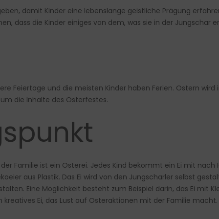
 geben, damit Kinder eine lebenslange geistliche Prägung erfah
nen, dass die Kinder einiges von dem, was sie in der Jungschar er
hrere Feiertage und die meisten Kinder haben Ferien. Ostern wird i
um die Inhalte des Osterfestes.
gspunkt
 der Familie ist ein Osterei. Jedes Kind bekommt ein Ei mit nac
koeier aus Plastik. Das Ei wird von den Jungscharler selbst gesta
estalten. Eine Möglichkeit besteht zum Beispiel darin, das Ei mi
n kreatives Ei, das Lust auf Osteraktionen mit der Familie macht.