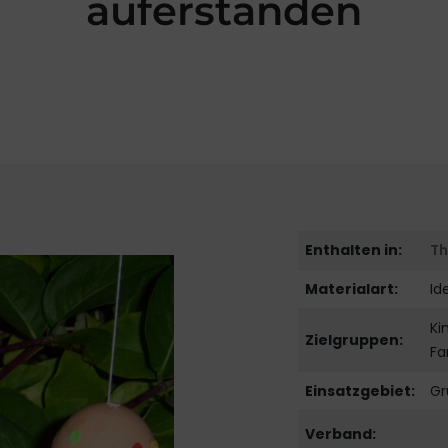
auferstanden
Enthalten in:
T
Materialart:
I
Ki
Zielgruppen:
Fa
Einsatzgebiet:
Gr
Verband: