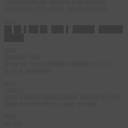
▌████ ██████▌██▌ █████ ██ █▌██ ████ ███
█████████▌▌██ █▌█████▌ ██▌███▌████ ██▌▌
████
█▌█▌▌██ █▌ ██▌▌ ████▌ █████
████
████
███████▌▌███▌
█▌█ █▌██▌ ██▌█▌████████ ███████▌ ██▌▌█▌▌
█▌▌█▌█▌ █████████
████
▌███▌▌▌
███ █▌█ ███ ███ ██████ █████▌ ███████ █▌█ ██▌▌
█████ ███ ██ █▌██▌ █▌▌█ ███▌ ███ ███▌
████
██▌███▌