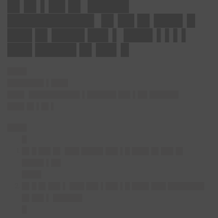
█▌█▌▌██ █▌ █████
██████████▌ █▌██ █▌███▌█
███ █▌████ ██▌▌ ███▌▌▌▌▌
███ █████ █▌██▌█
████
███████▌▌███▌
███▌ ██████████▌▌██████ ██▌▌██ ██████
███▌█▌▌█▌▌
████
█
█▌█ ██▌█▌ ███ ████▌██▌▌█ ███▌█▌██▌█▌
████▌▌██
████
█▌█ █▌██▌▌ ███ ██▌▌██▌▌█ ███▌███ ███████▌
█▌██▌▌ ██████
█