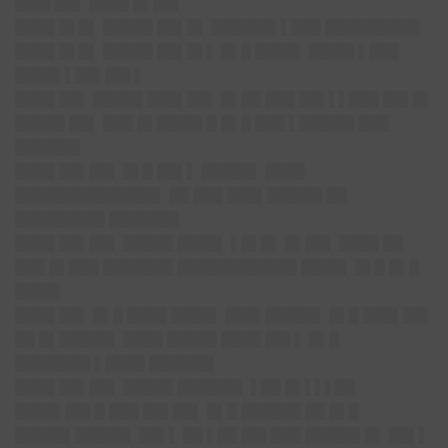
███▌██▌ ████ █▌██▌
████ █▌█▌ █████ ██▌█▌ ██████▌▌███ █████████▌
████ █▌█▌ █████ ██▌█▌▌ █▌█ ████▌ ████▌▌███
████▌▌██▌██▌▌
████ ██▌ █████ ███▌██▌ █▌██ ███ ██▌▌▌███ ██▌█▌
█████ ██▌ ███ █▌████▌█ █▌█ ███ ▌█████▌███
██████▌
████ ██▌██▌ █▌█ ██▌▌ █████▌ ████
██████████████▌ ██ ███ ███▌█████▌██
█████████ ███████
████ ██▌██▌ █████ ████▌ ▌█▌█▌ █▌██▌ ████ ██
███ █▌███ ███████ ████████████ ████▌ █▌█ █▌█
████▌
████ ██▌ █▌█ ████ ████▌ ███▌█████▌ █▌█ ███▌██▌
██ █▌█████▌ ████ █████ ████ ██▌▌ █▌█
███████▌▌████ ██████▌
████ ██▌██▌ █████ ██████▌ ▌██ █▌▌▌▌██
████▌██▌█ ███ ██▌██▌ █▌█ ██████ ██ █▌█
█████▌█████▌ ██▌▌ ██ ▌██ ██▌███ █████▌█▌ ██▌▌