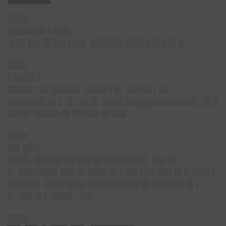
████
███████▌▌███▌
█▌█▌██▌█▌██▌▌██▌ ██████▌█████ █▌▌█▌█
████
▌███▌▌▌
█████ ▌█▌ █████▌ ████▌▌█▌ ███ █▌▌██
███████▌█▌▌ █▌▌█▌█▌ ████ ██████████████▌ █▌█
█▌██▌ █████ █▌██ ███ █▌███
████
██▌███▌
██▌█▌ █████▌██ ██▌██ ████████▌ ██▌██
█▌████████ ███ █▌████ █▌▌██▌▌██ ███ █▌█ █▌█▌▌
███▌██▌ ████ ███▌█████ █████ █▌█ █████ █▌▌
█▌███ █▌▌████▌▌██▌
████