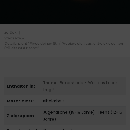
zurück
|
Startseite
Detailansicht "Finde deinen Stil / Probiere dich aus, entwickle deinen
Stil, der zu dir passt."
Thema
: Boxershorts - Was das Leben
Enthalten in:
trägt!
Materialart:
Bibelarbeit
Jugendliche (15-19 Jahre), Teens (12-16
Zielgruppen:
Jahre)