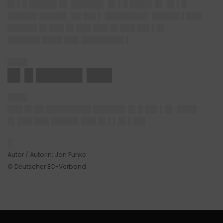
█▌▌█ █████▌█▌ ██████▌ █▌▌█ ████▌█▌ █▌▌█
██████ █████▌ ██ ██▌▌ ████████▌ █████▌▌███
██████ █▌███ █▌███ ███ █▌███ ██▌▌█▌
██████▌████ ███ ████████▌▌
████
█▌█ █████▌███
████
███ █▌██ █████████ ██████▌█▌█ ██▌▌█▌ ████
█▌███ ███ █████▌███ █▌▌▌█▌▌██▌
█
Autor / Autorin: Jan Funke
© Deutscher EC-Verband