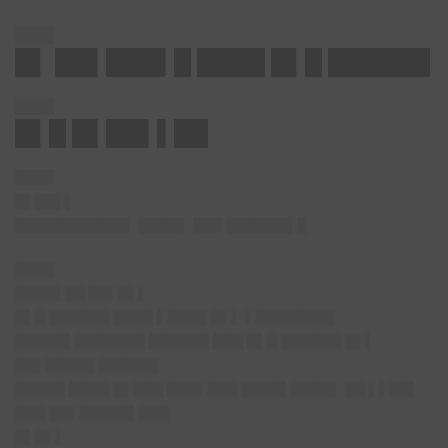
████
█▌ ██▌███▌█ ████ █▌█ ██████
████
█▌█ █▌██▌▌██
████
█▌██▌▌
███████████▌ ████▌ ███ ██████▌█
████
████▌██ ██▌█▌▌
█▌█ ██████ ████ ▌████ █▌▌ ▌████████
█████▌███████ ██████ ███ █▌█ ██████ █▌▌
██▌█████ ██████
█████ ████ █▌███ ███▌███ ████▌████▌ ██ ▌▌██▌
███ ██▌█████▌███
█▌█▌▌