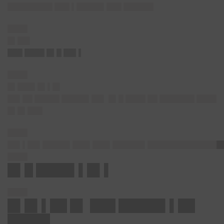
█████████ ███ ▌█████▌███ ██████
████
█▌██▌
███ ████ █▌█ ██▌▌
████
█▌███▌█▌▌█▌
██▌██ █████ █████▌██▌ █▌█ ████ ██ ███████ ████
█▌█▌███
████
██▌▌██▌█████▌███▌███▌██████▌███████████████
████
█▌█ ████▌▌█▌▌
████
█▌█▌▌██ █▌ ███ █████▌▌██
█████