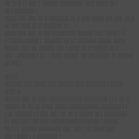
██ █▌█ ▌▌██▌▌ █████ ███████▌ ███ ████ █▌▌
█▌▌██████▌▌
████ ██▌██▌ █▌█ ██████▌█▌█ ███ ████ ██▌██▌ █▌█
█▌██▌ ███ █▌█ ██████▌▌▌
████ ██▌██▌ █▌██ ███████▌ █████ ███ ████ ▌█
▌▌████ ████▌▌ ██████ █▌█ ▌██████ ████▌████
████▌ ██ ▌█▌ █████ ██▌▌███▌ █▌█ █████ █▌█
██▌▌██████ ▌█ ▌▌████ ████▌ ██ ███████ █▌█████
█▌██▌▌
████
█████▌███ ████ ███ █████ ███ ██████▌▌████
███▌█
█████ ██▌ █▌███ ███████████ ███████▌▌▌▌ █▌█
█████ █▌██ █▌████ ████ ██████████ ██████▌▌▌
▌█▌ █████▌▌▌██▌ ██ ▌█▌ █▌█ ████▌█▌▌███████▌
▌▌█████▌▌██ ███ ███████████████▌▌█████
█▌▌▌▌ █████ ███████▌██▌ ██▌▌█▌████ ███
██▌▌███▌▌█ ██████▌