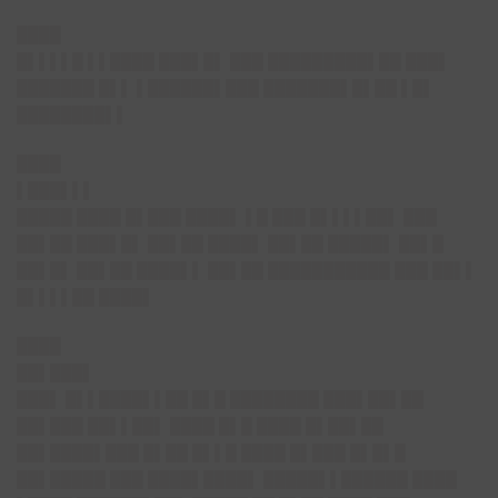
████
█▌▌▌▌█ ▌▌████ ███▌█▌ ███ █████████▌██ ███▌
███████ █▌▌ ▌██████▌███ ███████▌█▌██ ▌█▌
████████▌▌
████
▌███▌▌▌
█████ ████ █▌███ ████▌ ▌█ ███ █▌▌▌▌██▌ ███
██▌██ ███▌█▌ ██▌██ ████▌ ██▌██ █████▌ ██▌█
██▌█▌ ██▌██ ████▌▌ ██▌██ ███████████ ███ ██▌▌
█▌▌▌▌██ ████▌
████
██▌███▌
███▌ █▌▌████▌▌██ █▌█ ████████ ███▌██▌██
██▌███ ██▌▌██▌ ████ █▌█ ████ █▌██▌██
██▌████▌███ █▌██ █▌▌█ ████ █▌███ █▌█▌█
██▌█████ ███ ████▌████▌ █████▌▌██████ ████