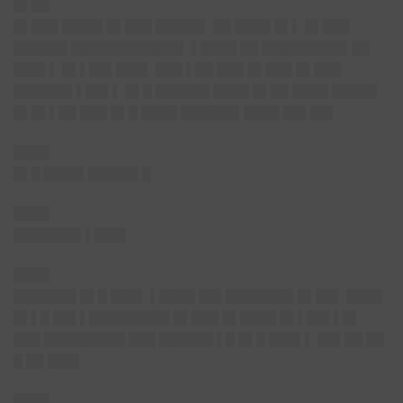
█▌██
█▌███ ████▌█▌███ █████▌ ██ ████ █▌▌ █▌███
██████ ████████████▌ ▌████ ██ █████████▌██
███▌▌ █▌▌██▌███▌ ███ ▌██ ███ █▌███ █▌███
██████▌▌██▌▌ █▌█ ██████ ████ █▌██ ████ █████
█▌█▌▌██ ███ █▌█ ████ ██████▌████ ██▌██▌
████
█▌█ ████▌█████▌█
████
███████▌▌███▌
████
███████ █▌█ ███▌ ▌████ ██▌███████▌█▌██▌ ████
█▌▌█ ██▌▌█████████ █▌███ █▌████ █▌▌██▌▌█▌
███ █████████ ███ ██████ ▌█ █▌█ ███▌▌ ██▌██ ██
█ ██ ███▌
████