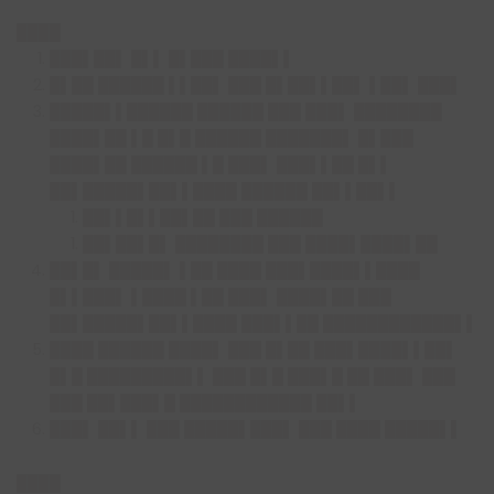
████
███▌██▌ █▌▌ █▌███ ████▌▌
█▌██ ██████ ▌▌██▌ ███ █▌██▌▌██▌ ▌██▌ ███▌
█████▌▌██████ ██████ ███ ███▌ ████████
████▌██ ▌█ █▌█ ██████ ███████▌ █▌███
████▌██ ██████ ▌█ ███▌ ███▌▌██ █▌▌
██▌█████▌██▌▌████ ██████ ██▌▌██▌▌
██▌▌█▌▌██▌██ ███ ██████
██▌██▌█▌ ████████ ███ ████▌████▌██
██▌█▌ █████▌ ▌██ ████ ███▌████▌▌████
█▌▌███▌ ▌████ ▌██ ███▌ ████▌██ ███
██▌█████▌██▌▌████ ███▌▌██ ████████████▌▌
████ ██████ ████▌ ███ █▌██ ███▌████▌▌██▌
█▌█ █████████▌▌ ███ █▌█ ███▌█ ██ ███▌ ███
███ ██▌███▌█ ████████████ ██▌▌
███▌ ██▌▌ ███ █████▌███▌ ███ ████ █████▌▌
████