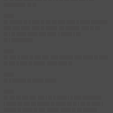
████████▌ █▌█▌
████
█▌ █████ █▌█ ███ █▌██ ██ ███ ███▌█ ████ ██████▌
███ ███ ███▌ ███ █▌████▌ ██ █████▌ ███ █▌██
█▌▌█▌████ ████ ███ ███▌ ▌████▌▌██
█▌▌████████▌
████
█▌ ██▌█ ███ █▌██▌██▌ ███ █████▌███ ████ █▌███▌
█▌██▌█ ███ █▌████▌ ████ ███▌█▌
████
█▌█ █████▌█▌████▌████▌
████
█▌ ██ ██ ██▌██▌ ██▌▌█▌█ ████ ▌█ ███ ███████▌
▌████ ██ ██▌██ █████ █▌████ ██ █▌▌██ █▌███▌▌
█████ █▌████ █▌██▌ ████▌ ████ █▌██ █████▌