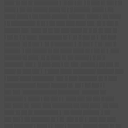
███▌█▌██ █▌████████▌▌ █ ██ ▌█▌ ▌█ ███ █▌██▌▌█▌
████ ▌██ ██ █████ ████ █▌▌█ █████▌ ████ ▌██
████ ████ ▌██ ████ █████▌█████▌ ████ ▌██ ████
▌█ ████████▌█ █▌▌██ ███ ███ ███▌██▌ █▌█ ██▌█
█████▌██▌ ███▌█▌█▌██ ███ ████ █▌█ █▌█▌██▌█▌
▌██ █▌▌█ ███▌ ████████ █▌▌ █▌█ ██▌█▌▌ ██ ███
█████▌ █▌█ ██▌▌ █▌█ ██████▌▌ █ ██▌▌ ▌█▌ ██▌█
█████▌ ▌██ █████ █▌██ ████ ████ █▌▌██ █▌▌ ███
██████ █▌███▌ █▌█ ███▌█▌██ █████ ▌█ █▌█
██████▌ ██▌▌ █ ███ ███ ▌█▌ ██▌ █████ ▌██ ██▌█▌
████ █▌███ ██▌▌ ▌████ ████ ████████ ██████ ███
▌████ ████ ███████▌ ██▌█ ███ ██████▌█▌█ ███
███████████ ████▌█████▌█▌ ██ ▌██ ██▌▌▌
██▌██▌ ████████████ ███████▌ ██████ ██
██████▌▌ ████ ▌██ ██▌▌▌ ███▌██▌██ ██▌█ ███
██▌███▌█▌ ███▌███ ███████ ██ ███ ███▌ ██ ███
███▌█▌██ █▌████████▌▌ ██ ████ █████▌ ▌██
██▌██▌▌██ ██████▌█▌▌█▌ ██▌█ █▌▌ ███ ██▌███
███ ██████▌▌███▌▌▌ ███ ▌████▌ █████ ███▌█▌██