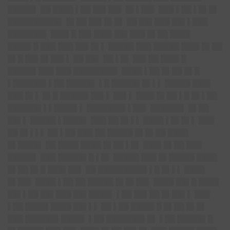
█████▌ ██ ████ ▌██ ██▌██▌ █▌▌██▌ ███ ▌██ ▌█▌█▌
██████████▌ █▌██ ██▌█▌█▌ ██ ██▌███ ██▌▌███
███████▌ ███▌█ ██▌███▌██▌███ █▌██ ████
████▌█ ███ ███ ██▌█▌▌ █████ ███ █████ ███▌█▌██
█▌█ ██▌█▌██▌▌ ██ ██▌ ██ ▌█▌ ██▌██ ███▌█
█████▌███ ███ ████████▌ ████ ▌██ █▌██ █▌█
▌██████▌▌██ █████▌ ▌█ █████▌█▌▌▌ █████ ███▌
███ █▌▌ █▌█ █████▌██▌▌ ██▌▌ ███▌█▌██ ▌█ █▌▌██
██████▌▌▌████▌▌ ███████▌▌██▌ ██████▌ █▌██
██▌▌ █████ ▌████▌ ███ ██ █▌▌▌ ████ ▌█▌█▌▌ ███
██ █▌▌▌▌ ██ ▌██ ███ ██ █████ █▌█▌██ ████
█▌████▌ ██ ████ ████ █▌██ ▌█▌ ███▌█▌██ ███
█████▌ ███ █████▌█ ▌█▌ █████ ███ █▌█████ ████
█▌██ █▌█ ███▌██▌ ██ █████████▌▌█ █▌▌▌ ████
█▌██▌ ████ ▌██ ██ █████ █▌█▌██▌ ████ ██▌█ ████
██▌▌██ ██▌███ ██▌████▌ ▌██ ██▌██ █▌██▌▌ ███
▌██ ████▌████ ██▌▌▌ ██ ▌██ ████▌█ █▌██ █▌█▌
███ ██████▌████▌ ▌██ ███████▌█▌ ▌██ █████▌█