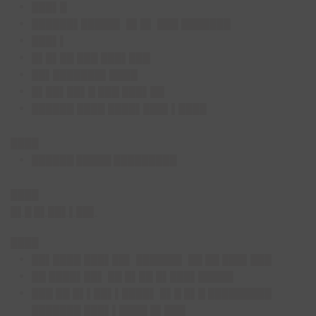
███▌█
██████▌█████▌ █▌█▌ ███ ███████
███▌▌
█▌█▌██ ███ ███▌███
██▌███████▌████
█▌██▌██▌█ ███ ███▌██
██████ ████ ████▌███▌▌████
████
██████ █████ █████████
████
█▌█ █▌██▌▌██▌
████
██▌████ ███▌██▌ ██████▌ ██ ██ ███▌███
██ ████▌██▌ ██ █▌██ █▌███▌█████
███ ██ █▌▌██▌▌████▌ █▌█ █▌█ █████████
███████ ███▌▌████ █▌███