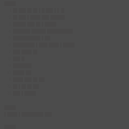
████
█▌██▌█▌█▌▌█ ██▌▌▌ █
█▌██▌▌███▌██▌█████
████▌██▌█▌▌████
██████ █████ █████████
█████████▌▌██
███████▌▌███ ███▌▌████
██▌███▌█▌
██▌█
██████▌
████ ██
███▌██▌█▌██
█▌▌█▌█▌██
██▌▌████
████
▌███▌▌███████▌██▌
████