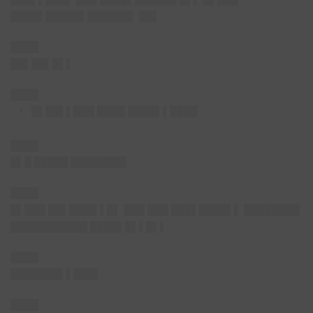
████▌█████▌██████▌ ██▌
████
██▌██▌█▌▌
████
█▌██▌▌███ ████ ████▌▌████
████
█▌█ █████ ████████
████
█▌███ ██▌████ ▌█▌ ███ ███ ███▌████▌▌ ████████
███████████ ████▌█▌▌█▌▌
████
███████▌▌███▌
████