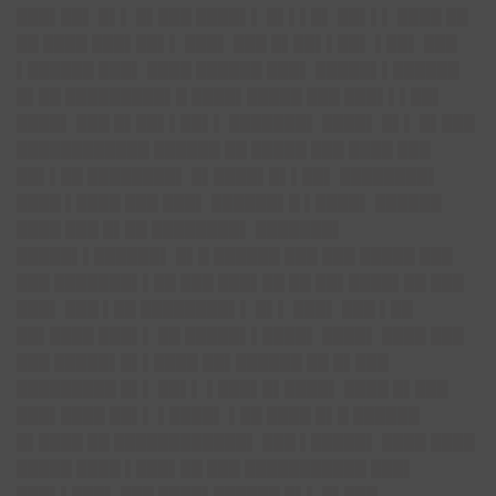
███▌██▌ █▌▌ █▌███ ████▌▌ █▌▌▌█▌ ██▌▌▌ ████ ██
██ ████ ███▌██▌▌ ███▌ ███ █▌██▌▌██▌ ▌██▌ ███
▌██████ ███▌ ████ ██████ ███▌ █████▌▌██████
█▌██ █████████▌█ ████▌█████ ███ ███▌▌▌██▌
████▌ ███ █▌██▌▌██▌▌ ███████▌ ████▌ █▌▌ █▌███
████████████ ██████ ██ █████ ███ ████ ███
██▌▌██ ████████▌ █▌████▌█▌▌██▌ ████████▌
████ ▌████ ███ ███▌ ██████▌█ ▌████▌ ██████
████ ███ █▌██ ████████▌ ███████▌
█████▌▌██████▌ █▌█ ██████ ███ ███ █████ ███
███ ███████▌▌██ ███ ███▌██ ██ ██▌████▌██ ███
███▌ ███ ▌██ ████████▌▌ █▌▌ ███▌ ███ ▌██
██▌████ ███▌▌ ██ █████▌▌████▌ ████▌ ████ ███
███ █████▌█▌▌████ ██▌██████ ██ █▌███
█████████ █▌▌ ██▌▌ ▌███▌█▌████▌ ████ █▌███
███▌████ ██▌▌ ▌████▌ ▌██ ████ █▌█ ██████
█▌████ ██ ████████████▌ ███ ▌█████▌ ████ ████
█████ ████ ▌███▌██ ███ ███████████ ███▌
███▌▌███▌ ███ ████▌██████ █▌▌ █▌███