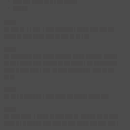
███ ██▌████ █▌█ ▌██ ████▌
█████
████
█▌ ██▌█▌ ▌▌██▌ ▌███ ██████ ▌████ ███ ██▌██
████ █▌███ ████ ███ █▌██▌█▌█▌▌█▌
████
█▌ ███████ ███ ████ █████▌████ █████▌ ████▌
█▌██ ▌████ ███ █████ █▌██ ████ ▌██ ████████
███▌█ ███ ███ ▌██▌ █▌███ ███████▌ ███ █▌██
█▌█▌
████
█▌ █▌▌█ ██████ ▌███ ███▌██ ████▌████ ██▌
████
█▌ ███ ███▌ ▌████ █▌███ ██▌█▌ █████ ██ █▌███
███▌█ ▌█ █████ ███ ███ █▌██▌████ ██▌██▌ ██▌▌