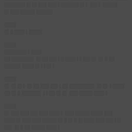
███████ █▌█▌███ ███ ▌██████ █▌▌ ██▌▌ █████
█▌███ █████ █████▌
████
█▌█ ███▌▌████▌
████
███████▌▌███▌
██ ███████▌ █▌██ ██▌▌█ ███▌▌▌██▌█▌ █▌█ ██
█████▌████ █▌▌▌█▌▌
████
█▌ █▌█▌▌ █▌██ ███ ██▌▌██ ████████▌ █▌█▌ ▌████
██ █▌█ ██████▌ ▌▌██ █▌█▌ ███ ████▌███▌▌
████
█▌ ██▌███ ██▌███ ███▌▌ ███ █████ ████ ███
███▌█▌███ ███ █████ █▌█ █▌█ █▌███▌███ ██▌▌█
██▌ █▌█ ██ ████▌███▌▌