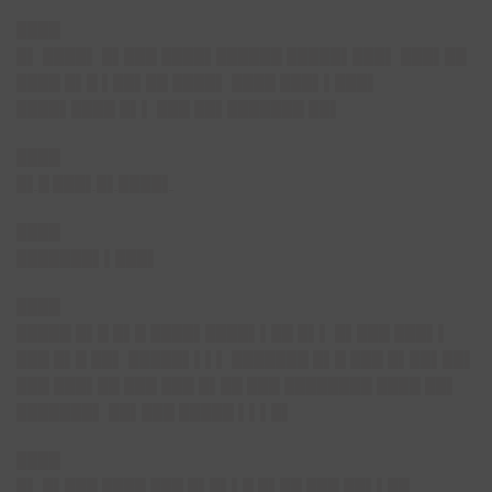
████
█▌ ████▌ █▌███ ████▌██████ █████▌███▌ ███▌██
████ █▌█ ▌██▌██ ████▌ ████ ███▌▌███▌
████▌████ █▌▌ ███ ██▌███████ ██▌
████
█▌█ ███▌█▌████▌
████
███████▌▌███▌
████
█████ █▌█ █▌█ ████▌████▌▌██ █▌▌ █▌███ ███▌▌
███ █▌█ ██▌ █████▌▌▌▌ ███████ █▌█ ███ █▌██▌██▌
███ ███▌██ ███ ███ █▌██ ███ ████████ ████ ██▌
███████▌ ██▌███ █████ ▌▌▌█▌
████
█▌ █▌███ ████ ███ █▌█▌▌█ █▌██ ███ ██▌▌██