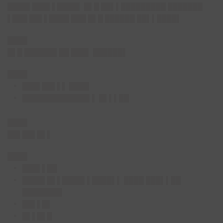
████▌███▌▌████▌ █▌█ ██▌▌█████████ ███████
▌███ ██▌▌████ ███ █▌█ ██████ ██▌▌████▌
████
█▌█ ██████▌██ ███▌ ██████▌
████
███▌██▌▌▌ ████
█████████████▌▌ █▌▌▌██
████
██▌██▌█▌▌
████
███▌▌██
████▌█▌▌████▌▌████▌▌ ████ ███▌▌██
████████
██▌▌█▌
█▌▌█▌█