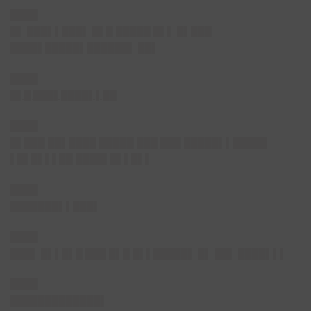
████
█▌ ███▌▌███▌ █▌█ █████ █▌▌ █▌███
████▌█████▌██████▌ ██▌
████
█▌█ ███▌████▌▌██
████
█▌███ ██▌████ █████ ███ ███ █████▌▌█████
▌█▌█▌▌▌██ ████▌█▌▌█▌▌
████
███████▌▌███▌
████
███▌ █▌▌█▌█ ███ █▌█ █▌▌█████▌ █▌ ██▌ ████▌▌▌
████
█████████████▌