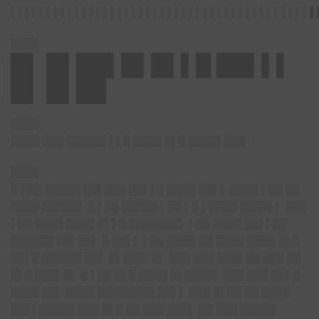
▌▌▌▌▌▌▌▌▌▌▌▌▌▌▌▌▌▌▌▌▌▌▌▌▌▌▌▌▌▌▌▌▌▌▌▌▌▌▌▌▌▌▌
████
█▌
█▌██▌█▌█▌▌█ ██▌▌▌
█▌ █▌██
████
████ ███ █████▌▌▌█ ████ █▌█ ████▌███
████
█ ▌██ █████ ██▌███ ██▌▌ ▌████ ██▌▌ ████ ▌██ ██
████ █████▌ █ ▌██ █████ ▌██ ▌█ ▌████ ████▌▌ ███
▌██ ████ ████ █▌▌█ ███████▌ ▌██ ████ ██▌▌██
██████ ██▌██▌ █ ██▌▌ ▌██ ████ ██ ████ ████ █▌█
██▌█ █████▌██▌ █▌███▌█▌ ███ ███ ███▌██ ███ ██
█▌█ ███▌█▌ █ ▌██ █▌█ ████ █▌████▌ ███ ███ ██▌█
████ ██▌ ████ ████████ ██▌▌ ███ █▌██ ██ ████
██▌▌█████ ███ █▌█ ██ ███ ███▌ ██ ███ █████