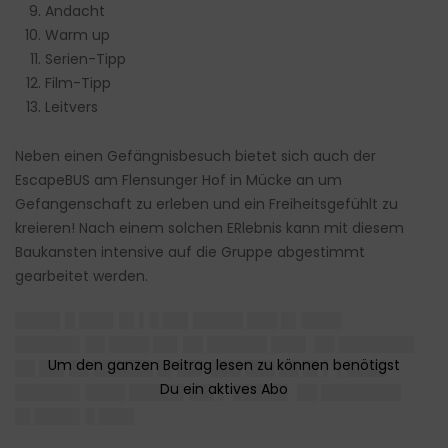
Andacht
Warm up
Serien-Tipp
Film-Tipp
Leitvers
Neben einen Gefängnisbesuch bietet sich auch der
EscapeBUS am Flensunger Hof in Mücke an um
Gefangenschaft zu erleben und ein Freiheitsgefühlt zu
kreieren! Nach einem solchen ERlebnis kann mit diesem
Baukansten intensive auf die Gruppe abgestimmt
gearbeitet werden.
████▌█ ███▌█▌▌█ ██▌█████ ███ █▌████
██████▌██ ████ ██▌██ ██████ ███▌ ██ ███████▌
██ ██▌██ ██████ █▌██▌ ███ ███ ██ █▌▌ ▌████
██████▌████ █████▌██▌▌ █████▌ ██ ████████
█▌████▌█ ███▌