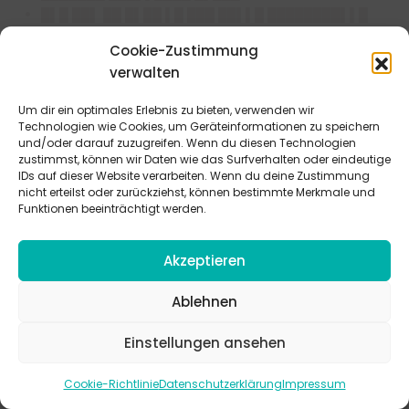
█▌█ ██▌ ██ █▌██ ▌█ ███ ██▌▌█ ████████▌▌█
█▌█ ███ ██ ████ █▌██▌ ███ ███ ███ ██ ███████
Cookie-Zustimmung
██▌▌██▌ ██ ████▌ ▌█ ███ ████
verwalten
█▌█ ▌█▌ ██ █▌█ ████████ █▌▌ ██ █▌█▌██
████████ ▌█ █▌███ █████
Um dir ein optimales Erlebnis zu bieten, verwenden wir
Technologien wie Cookies, um Geräteinformationen zu speichern
und/oder darauf zuzugreifen. Wenn du diesen Technologien
████
zustimmst, können wir Daten wie das Surfverhalten oder eindeutige
█▌█ ███████▌▌██▌
IDs auf dieser Website verarbeiten. Wenn du deine Zustimmung
nicht erteilst oder zurückziehst, können bestimmte Merkmale und
████
Funktionen beeinträchtigt werden.
█▌█▌ ██ ████▌████ █▌▌ █▌██
███ █████▌█▌ ████ █▌██ ███████▌▌██
Akzeptieren
███▌██▌▌█
███▌ ██ ▌██████ ██▌█████ ███ ███▌▌ █▌█ ████
Ablehnen
▌██████ ██▌█████
█████▌ ██ █▌█ █████████
Einstellungen ansehen
███ █████▌██▌ ██ █▌███▌▌▌██ ██▌█████ ██▌
█▌██████
Cookie-Richtlinie
Datenschutzerklärung
Impressum
███ ▌█████▌ ██ █▌▌ █▌█ ███▌ ███ █▌██