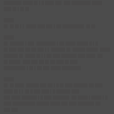
███████ ████ █▌▌█ ███▌██▌ ██▌███████▌████
███ █▌▌█▌█▌
████
█▌ █▌█▌▌▌ ████ ███ ██▌▌██ ████████▌ █▌█▌
████
█▌ █████▌▌██▌ ███████▌▌██ ████ ████▌█ ▌█
█▌███ ██▌██ ██ ██▌▌▌ █████▌█▌ █████ ████▌ ████
█████▌█▌ ████ █▌▌▌██ ███ ██████ ███ ███▌ ██
█▌████▌ ███ ██▌██ █▌██ ███ █▌███
████████▌▌█▌▌██ ██▌████ ███████▌
████
█▌ █▌███▌ █████ ██▌██ ▌█ █▌███ █████▌██ ███
███▌█▌▌▌ █▌█ ██▌███ ▌█ █████▌███
██▌███▌██████ ▌█ ███ ██████▌ ██ ████ ▌████ ▌█
███ █████████ █████ ████ ██▌███ ██████▌██
██▌██▌