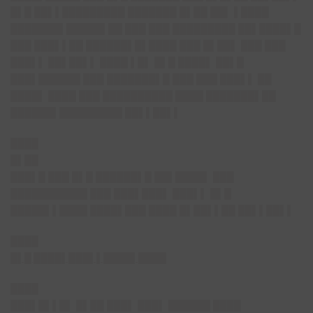
█▌█ ██▌▌█████████ ███████ █▌██ ██▌ ▌████
███████▌█████▌██ ███ ███ █████████ ██▌████▌█
███ ███▌▌██ ██████▌█▌████ ███ █▌██▌ ███ ███
███▌▌ ██▌██▌▌ ████ ▌█▌ █▌█ ████▌ ██▌█
███▌██████ ███ ███████▌█ ███ ███ ███▌▌ ██
████▌ ████ ███ ██████████ ████ ███████▌██
██████▌█████████ ██▌▌██▌▌
████
█▌██
███▌█ ███ █▌█ ██████▌█ ██▌████▌ ███
███████████ ███ ███▌███▌ ███▌▌ █▌█
█████▌▌████ ████▌███ ████ █▌██▌▌██ ██▌▌██▌▌
████
█▌█ ████▌███▌▌████▌████
████
███▌█▌▌█▌ █▌██ ███▌ ███▌ ██████ ████