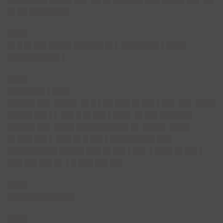
█▌██ ████████
████
█▌█ █▌██▌████▌██████ █▌▌ ███████▌▌████
██████████▌▌
████
███████▌▌███▌
█████▌██▌ ████▌ █▌█ ▌██ ███ █▌██▌▌██▌ ██▌ ████
█████ ██▌▌▌ ██▌█ █▌██▌▌███▌ █▌██▌██████▌
█████▌██▌ ████ ██████████▌█▌ ████▌ ████
█▌███ ██▌▌ ███ █▌█ ██▌▌█████████ ███
██████████ █████ ███ █▌██▌▌██▌ ▌███▌█▌██▌▌
███ ██▌██▌█▌ ▌█ ███ ██▌██▌
████
█████████████▌
████