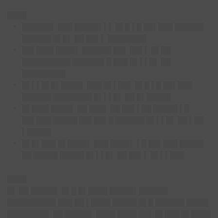
████
██████▌ ███ █████▌▌▌ █▌█ ▌█ ██▌███ ██████
██████ █▌█▌ ██ ██▌▌ ████████
██▌███▌████▌ ██████ ██▌ ██▌▌ █▌██
██████████ ██████▌█ ███ █▌▌▌█▌ ██
█████████
█▌▌▌█▌█▌████▌ ███ █▌▌██▌ █▌█ ▌█ ██▌███
██████ ████████ █▌▌▌█▌ ██ █▌█████
█▌███▌████▌ ██ ███▌ ██ ██▌▌██ █████ ▌█
██▌███ █████ ██▌██▌█ ██████ █▌▌▌█▌ ██ ▌██
▌█████
█▌█▌███ █▌████▌ ███ ████▌ ▌█ ██▌███ █████
██ █████ █████ █▌▌▌█▌ ██ ██▌▌ █▌▌▌███
████
█▌ ██ █████▌ █▌█ █▌████ █████▌██████
██████████ ███ ██ ▌████ █████ █▌█ ██████ ████▌
████████▌ ██ █████▌ ████ ████ ██▌ █▌███ █▌████