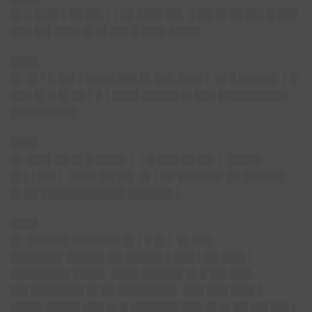
█▌█ ███▌▌██ ██▌▌▌██ ███▌██▌ █ ██ █▌██ ██▌█ ███
███ ██▌███▌█▌█▌██▌█ ███▌████▌
████
█▌ █▌▌█ ██▌▌████ ███ █▌███ ███▌▌ █▌█ █████▌ ▌█
███ █▌█ █▌██ ▌█ ▌████ █████ █▌███ ██████████
█████████▌
████
█▌ ███▌██ █▌█ ████▌▌ ▌█ ███ ██ ██▌▌ █████
█▌▌▌██▌▌ ████ ██ ██▌ █▌▌██ ██████▌██ ██████
█▌██ ████████████ ██████▌▌
████
█▌ ██████ ███████ █▌▌█ █▌▌ █▌███
███████▌█████▌██ █████▌▌███ ▌██ ███▌▌
████████▌████▌ ████ ██████ █▌█ ██▌███
██▌███████▌█▌██ ████████▌ ███ ███ ███▌▌
████▌█████ ███ █▌█ ███████ ███ █▌█▌██ ██▌██▌▌