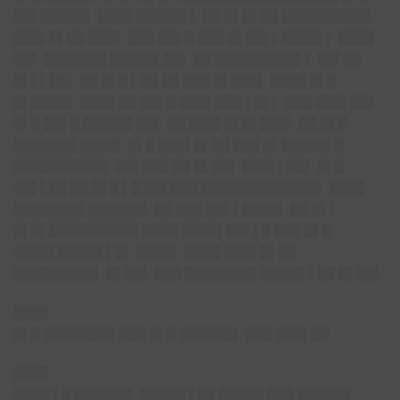
██▌█████▌ ████ █████▌▌ ██ █▌█▌██ ██████████
███▌█▌██ ███▌ ███ ██▌█ ███ █▌██▌▌████▌▌ ████
██▌ ███████ █████▌██▌ ██ █████████▌▌ ██▌██
█▌▌▌██▌ ██ █▌█ ▌██ ██ ███ █▌███▌ ████ █▌█
█▌████▌ ████ ██ ██▌█ ███▌███ ▌█▌▌ ███ ███▌██▌
█▌█ ██▌█ █████▌██▌ ██ ███▌█▌█▌███▌ ██ █▌█
███████ ████▌ █▌█ ███▌█▌██ ███ █▌█████▌█
██████████▌ ██▌███ ██ █▌██▌ ███▌▌██▌ █▌█
██▌▌██ ██ █▌█ ▌█ ██▌███ █████████████▌ ████
████████ ██████▌ ██ ███ ██▌▌████▌ ██ █▌▌
█▌█▌██████████ ████ ████▌██▌▌█ ███ █▌█
████▌█████ ▌█▌ ████▌ ████ ███▌█▌██
█████████▌ █▌██▌ ███ ████████ █████ ▌██ █▌██▌
████
█▌█ ████████ ███ █▌█ ██████▌ ███ ███▌██
████
████ ▌█ ██████▌ █████ ▌██ █████ ███ ██████