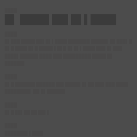
████
█▌
████▌██▌█▌▌████
████
█▌███ ████▌██▌█▌▌████ ███████ █████▌ █▌███▌█
█▌█ ████ █▌█ ████▌▌█▌█ █▌█▌▌████ ███ █▌███
████▌██████ ████ ███ █████████ ████▌█▌
██████▌
████
█▌█ ██████▌██████ ██▌█████ █▌██ ███ ███ ████
████████▌ ██ █▌██████
████
█▌█ ██▌██ ██ ██▌▌
████
███████▌▌███▌