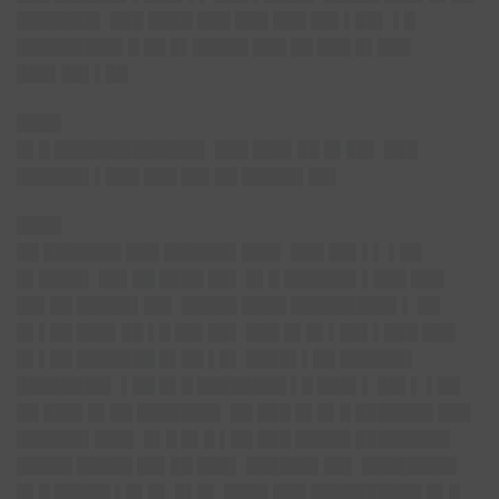
███████▌ ███ ████ ███ ███ ███ ██▌▌██▌ ▌█
█████████▌█ ██ █▌█████ ███ ██ ███ █▌███
███▌██▌▌██
████
█▌█ █████████████▌ ███ ███▌██ █▌██▌ ███
██████▌▌███ ███ ██▌██ █████▌██▌
████
██ ███████ ███ ██████▌███▌ ███ ██▌▌▌ ▌██
█▌████▌ ██▌██ ████ ██▌ █▌█ ██████▌▌███ ███
██▌██ █████▌██▌ █████ ████ █████████▌▌ ██
█▌▌██ ███▌██ ▌█ ██▌██▌ ███ █▌█▌▌██▌▌███ ███
█▌▌██ ███████ █▌██ ▌█▌ ████▌▌██ ██████▌
████████▌ ▌██ █▌█ ████████ ▌█ ███▌▌ ██▌▌ ▌██
██ ███▌█▌██ ███████▌ ██ ███ █▌█▌█ ███████ ███
██████▌███▌ █▌█ █▌█ ▌██ ███ █████ ████████▌
█████ █████ ██▌██ ███▌ ██████▌██▌ ████████▌
█▌█ █████ ▌█▌█▌ █▌█▌ ████ ███ ██████████ █▌█