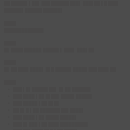
██ █████▌▌██▌ ███ ██████ ███▌ ███▌██ ▌█ ███▌
██████▌██████ ██████▌
████
█████████████▌
████
█▌ ████ ██████ █████▌▌ ███▌ ███▌██
████
█▌ ██ ███▌████▌ █▌█ █████▌█████ ███ ███▌██
████
███ ▌█▌█████▌██▌ █▌██ ██████▌
███ ████ ▌██ █▌██▌ ████▌█████▌
███ █████ ▌██ █▌█▌
██ █▌█ ▌██ ███████ ██▌████▌
███ ████ ▌██ ████▌█████▌
███ █▌███ ▌██ ███▌█████████▌