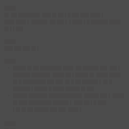
████
█▌ ██ ███████▌ ███ █▌██ ▌█ ██▌███ ███▌▌
███▌███▌▌ █████▌ ██ ██▌▌ ▌███▌▌█ ██████ ████
█▌▌▌██▌
████
███ ██▌██▌█▌▌
████
████▌█▌██ ███████▌███▌ ██ █████▌██▌ ██▌▌
██████ ██████▌ ████ ██ ▌████▌█▌ ████ ████
█▌█ ████████ ██▌██▌ █▌█ ██ █████▌▌ █▌█
██████ ▌████▌█ ████ █████ █▌██▌
█████ ██████▌███████████▌ █████ ██▌▌ ████
█▌███ ████████ █████▌▌ ███ ██ ▌█ ███
▌█▌█▌██ █████ ██▌██▌ ███▌▌
████