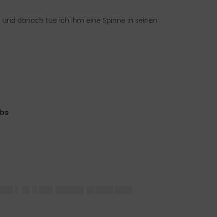
m und danach tue ich ihm eine Spinne in seinen
███▌▌ █▌█ ███ ██████ █▌███▌███▌