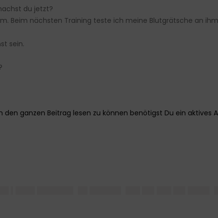
machst du jetzt?
 heim. Beim nächsten Training teste ich meine Blutgrätsche an ih
st sein.
?
██ ▌████ ███████▌ ██ ██████▌ ███ ██▌███ ██▌████▌ 