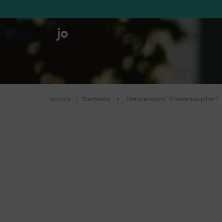
zurück
|
Startseite
Detailansicht "Friedenssucher"