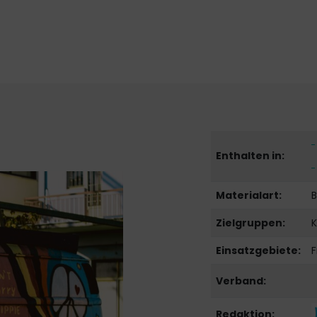
Enthalten in:
Materialart:
B
Zielgruppen:
K
Einsatzgebiete:
F
Verband:
Redaktion: