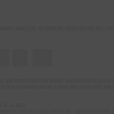
 █████▌ █████ ██▌ ██▌████ ██▌█████ ███ ███ ██▌▌ ██
█ █▌██
██▌ ███ ████▌█████ ███ █████▌ ███████ █████ █▌█ █▌
██▌███▌██ ██████ █████▌█ ████ ███▌█ ████ ███▌███
▌ █▌ █▌ ███▌▌
███████ ████ █▌█▌█ ██▌█████▌██▌▌███ █████▌████▌█