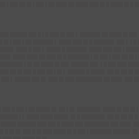
██▌▌██▌██ █▌▌██▌▌██ ███▌██ ████ ███ █▌█ ████ █▌█ █
████ █████▌██▌█ ▌█ ███ █▌██▌▌ ██████▌██ ████ █▌██
█ █▌▌██▌▌██ ██████▌▌ ████ ███ █▌█ ██████▌ ██▌▌ ▌█ 
████▌ ███▌█ ██▌▌ ████▌█ ██████▌ ████ ███ ██▌▌████
████▌ ████ ███▌██ ███ █▌█ ███████ ▌█▌██▌▌██▌██ █▌
 ███████▌▌█▌██ ████ █▌██▌ █████▌██▌ ▌█ ██▌███ ████
███ ██ █▌██▌█ ██▌██ ▌█▌▌ █████▌█ ████▌ ██ █▌██ █▌██
██▌▌ █████ ██▌█▌ ███ █▌███ ████████▌██ ███▌ ██▌██
▌██▌█ ██▌▌██ ████▌█▌ ██ ▌█▌ ███████▌ ████ █▌██ █▌
██████▌▌▌ ████ ████ ████▌ █▌█ ███████▌ ██ █▌██ █▌█
 █████ ██████ ███ ██▌█ ████ ██▌████████ ██▌███▌ █
██▌█ █▌█▌ ██▌█ █▌███ ████ █▌█ ██▌▌███████ █████▌ █▌