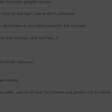
en Personen gespielt werden.
’ mich so aufregen. Das ist doch unfassbar.
us, als hättest du eine Reißzwecke im Zeh stecken.
ns was machen, aber bei Paul …?
.
schnell den Mund zu.
er Fiesling.
en sollen, weil ich eh kein Tor schieße und gestern hat er meine 