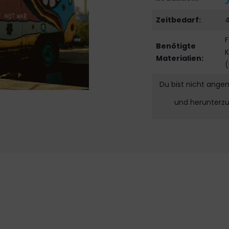
Zeitbedarf:
4
F
Benötigte
K
Materialien:
(
Du bist nicht ange
und herunterz