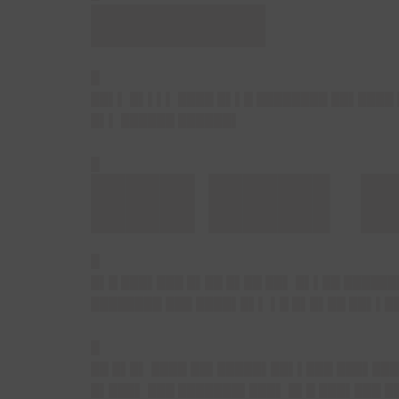
███████
█
██▌▌ █▌▌▌▌ ████ █▌▌█ ████████ ██▌████
█▌▌ ██████ ██████▌
█
███ ███▌ █
█
█▌█ ███▌███ █▌██ █▌██ ██▌ █▌▌██ █████
████████ ███ ████▌█▌▌ ▌█ █▌█▌██ ██▌▌█
█
██ █▌█▌ ████ ██▌█████▌██▌▌███ ███▌███
█▌███▌ ███ ███████▌███▌ █▌█ ███▌███ █