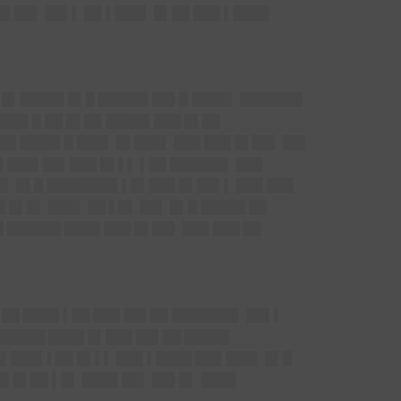
█▌██▌ ██▌▌ ██ ▌███▌ █▌██ ███ ▌████
▌ █▌█████ █▌█ █████▌██▌█ ████▌ ███████
███▌█ ██ █▌██ █████ ███ █▌██
██ ████▌█ ███▌ █▌███▌ ███ ███ █▌██▌ ██▌
▌▌███▌██▌███ █▌▌▌ ▌██ ██████▌ ███
▌ █▌█ ████████ ▌█▌███ █▌██▌▌ ███ ███
 █▌█▌ ███▌ ██ ▌█▌ ██▌ █▌█ █████ ██
 ██████ ████ ███ █▌██▌ ███ ███ ██
▌██ ████ ▌██ ███ ██▌██ ███████▌ ██▌▌
 █████ ████ █▌███ ██▌██ █████
█▌███▌▌██ █▌▌▌ ███ ▌████ ███ ███▌ █▌█
█ █▌██ ▌█▌ ████ ██▌ ██▌█▌ ████