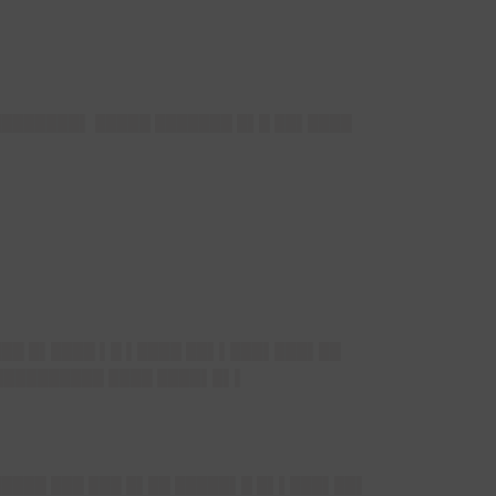
████████▌ █████ ███████ █▌█ ██▌████
███ █▌████ ▌█ ▌████ ██▌▌███▌███▌██
 ██████████ ████ ████▌█▌▌
████ ███ ███ █▌██ █████▌█ █▌▌███▌██▌