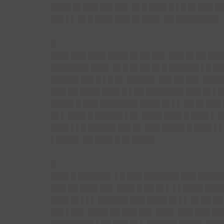
████ █▌███ ██▌██▌ █▌█ ███▌█ ▌█ █▌███ █
██▌▌▌ █▌█ ███▌███ █▌███▌ ██ ████████▌
█
███▌███ ███▌████ █▌██ ██▌ ███ █▌██ ██
███████▌███▌ █▌█ █▌██ █▌█ ██████ ▌█ ██
█████▌██▌█ ▌█ █▌ █████▌ ██▌██ ██▌ ████
███ ██ ████ ███▌█ ▌██ ███████▌███ █▌▌
████▌█ ███ ███████▌████ █▌▌▌ ██ █▌███
█▌▌ ███▌█ █████▌▌█▌ ████ ███▌█ ███▌▌ █
███▌▌▌█ █████▌██▌█▌ ███ ████▌█ ███▌▌▌ 
▌████▌ ██ ███▌█ █▌████▌
█
███▌█ ██████▌ ▌█ ███ ███████ ███ █████
███ ██ ███▌██▌ ███▌█ ██ █▌▌ ▌▌████ ███
███▌█▌▌▌▌ ██████ ███ ████ █▌▌▌ █▌██ ██
██▌▌██▌ ████ ██ ███ ██▌ ███▌ ███ ███ █