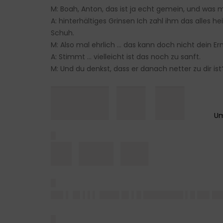
M: Boah, Anton, das ist ja echt gemein, und was 
A: hinterhältiges Grinsen Ich zahl ihm das alles
Schuh.
M: Also mal ehrlich … das kann doch nicht dein Ern
A: Stimmt … vielleicht ist das noch zu sanft.
M: Und du denkst, dass er danach netter zu dir ist
███ █▌█▌
█
█▌██▌██
█
██▌▌ █▌▌▌▌ ████ █▌▌█ ████████ ▌█ ██▌██
█