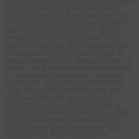
█████ ████████ ██████▌██▌ ███ █▌▌██ ██▌██ ███
████▌██████ ███ ████▌█▌██▌███▌██ ███ ██
█▌█▌█▌ █▌█ █████ █▌██ ████ █▌████▌ ███▌▌ ████
█▌▌█ █████ █▌█ ████▌██ ██▌▌██ ██▌▌██▌ ████
████▌ ███ ████▌██▌ ██████ █▌██▌▌ █████▌█
██████▌██ █▌█ █▌██ ▌█ ████ ██ ████▌ ██▌▌██
████▌██ █▌█████▌▌██▌ ███ █▌█ ████████ █▌█▌█
██▌▌███ ████▌██ ██ ██▌▌██ ████▌█ █████▌ ██
██████ █▌███████▌█▌▌██▌ ████ ███ ███ ███▌▌██
██████▌▌ ███ █▌█ ████▌██ ██ ████ ██████▌ ████
█▌█ █████ █▌██ ██ ██████▌██ ██▌▌██ ████▌██
█▌█████▌▌██▌ █▌█ █▌█ ██▌██▌ ███ █████████▌
▌█▌██▌ ████ █▌████ ██████████ █████▌ ███
█████ ██▌▌██ ████▌██▌ ███ ██▌██▌█▌ ███
█████▌████▌▌ ██ ██▌▌█ █▌██▌ ███ █▌███▌ ██
█▌███ █████▌ █▌███ ███▌█████ ████▌▌▌▌ █████▌
██ ████ █▌█ ███ ██████▌██ ████▌██ ███▌▌█
███▌██ ███████▌ █▌████ █████ █████▌█ █▌██
████▌████ █▌██▌ ██ ██▌▌██ ████▌█▌ ██