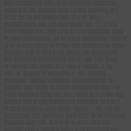
██▌▌█████████ ██▌▌██ █▌██ ▌█ █▌█ ████████
████▌█ █▌██▌██████▌███▌ ▌█ ███ ███████ █▌█
█▌██ ██▌ █▌██▌█████▌███ ▌█ █▌█▌ █▌█
███████████ ███ ▌██ ███▌████▌ ██▌▌█ ▌█ █▌█
████ ██████ ██▌▌███ ▌█ █▌█▌ █▌█ ███████▌ ████
█▌████ █████ ████ ▌█▌ █▌█ █▌█ ████████▌▌███ ▌█
█▌█▌ █▌█ ▌█ █████ █▌█████ ███ ██████████ ████▌
██████ ▌█ █▌█▌ █▌█ █▌██ █████ ▌██ █████████
███ ██████ █▌█ ████████ ██▌█▌▌██▌ ███ ████
█▌███ ███ ███ █████ █▌█ ▌██▌█ ██████ █▌██
██▌▌█▌ ██████ █▌██ █████▌▌▌██▌ ██████
███████▌ ██████ ███████▌ ██████ █████▌█▌
██████ ███▌████▌ █▌█ ██▌▌█████████ ███▌▌██
▌███ ███████▌████ ███ ███ ▌████ █▌█ ▌▌███ ███
████▌█ ███ █▌███ ██████▌██ ███████▌ █▌█ █▌█
█▌██ █▌█████ █▌████ ████▌ █████ ▌▌██▌ ██▌██
████████▌ ███ ███████▌████ ███▌ █▌██ ████ ███
███████ ███ ▌██▌ █▌█ █▌█▌ █▌██ █▌██ █▌██▌
██████▌▌██▌▌ ███ █▌█ ███▌▌█ ██ ████████ ███