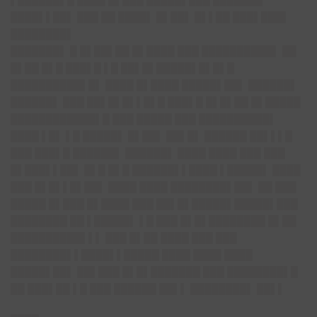
▌██████▌█ ████ █▌███ █████▌███ ███████
████▌▌██▌ ███ ██ ████▌ █▌██▌ █▌▌██ ███▌███▌
████████▌
███████▌ █ █▌██▌██ █▌████ ███ ██████████▌ ██
█▌██ █▌█ ███▌█ ▌█ ██▌█▌█████▌█▌█▌█
██████████▌█▌ ████ █▌████ █████▌██▌ ██████▌
██████▌ ███ ██▌█▌█▌▌█▌█ ███▌█ █▌█▌██ █▌█████
████████████▌█ ███ █████ ███ ██████████▌
████ ▌█▌ ▌█ █████▌ █▌██▌ ██▌█▌ ██████ ██▌▌▌█
███ ███▌█ ██████▌ ██████▌ ████ ████ ███ ███
█▌███▌▌██▌ █▌█ █▌█ ██████▌▌████ ▌█████▌ ████
███ █▌█▌▌█▌██▌ ████ ████ ████████▌██▌ ██ ███
█████ █▌███ █▌████ ███ ██▌█▌█████▌█████▌███
████████ ██ ▌█████▌ ▌█ ███ █▌█▌████████ █▌██
██████████▌▌▌ ███ █▌██ ████ ███ ███
████████▌▌████▌▌█████ ████ ████ ████
█████▌██▌ ██▌███ █▌█▌███████ ███ ████████▌█
██ ███▌██ ▌█ ███ ██████ ██▌▌ ████████▌ ██▌▌