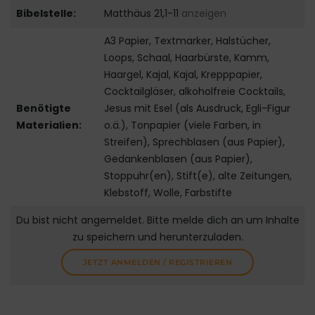
Bibelstelle:
Matthäus 21,1-11
anzeigen
A3 Papier, Textmarker, Halstücher,
Loops, Schaal, Haarbürste, Kamm,
Haargel, Kajal, Kajal, Krepppapier,
Cocktailgläser, alkoholfreie Cocktails,
Benötigte
Jesus mit Esel (als Ausdruck, Egli-Figur
Materialien:
o.ä.), Tonpapier (viele Farben, in
Streifen), Sprechblasen (aus Papier),
Gedankenblasen (aus Papier),
Stoppuhr(en), Stift(e), alte Zeitungen,
Klebstoff, Wolle, Farbstifte
Du bist nicht angemeldet. Bitte melde dich an um Inhalte
zu speichern und herunterzuladen.
JETZT ANMELDEN / REGISTRIEREN