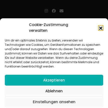
jugendarbeit.online
- kurz jo - ist der Online-Materialpool für
Cookie-Zustimmung
Mitarbeitende in der christlichen Kinder-, Jugend- und jungen
verwalten
Erwachsenenarbeit. Auf
jo
findet man unkompliziert und schnell
zahlreiche praxiserprobte Materialien und gewinnt so Zeit für
Beziehungsarbeit.
Um dir ein optimales Erlebnis zu bieten, verwenden wir
Technologien wie Cookies, um Geräteinformationen zu speichern
und/oder darauf zuzugreifen. Wenn du diesen Technologien
Beteiligte Verbände
zustimmst, können wir Daten wie das Surfverhalten oder eindeutige
CVJM-Landesverband Bayern e. V.
|
CVJM-Gesamtverband in
IDs auf dieser Website verarbeiten. Wenn du deine Zustimmung
Deutschland e. V.
nicht erteilst oder zurückziehst, können bestimmte Merkmale und
CVJM-Westbund e. V.
|
Deutscher Jugendverband „Entschieden für
Funktionen beeinträchtigt werden.
Christus“ e. V.
Evangelisches Jugendwerk in Württemberg
Akzeptieren
Ablehnen
Einstellungen ansehen
© 2026 jugendarbeit.online