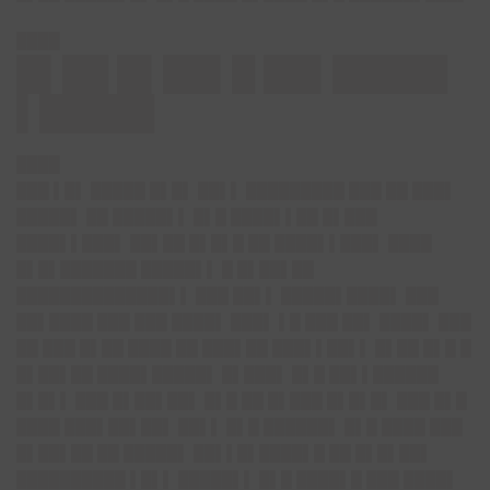
████
█▌██ █▌██▌█ ██▌█████
▌█████
████
███ ▌█▌ █████ █▌█▌ ██▌▌ █████████ ███ ██ ███▌
█████▌ ██ █████▌▌ █▌█ ████▌▌██ █▌███
████▌▌███▌ ██▌██ █▌█▌█ ██ ████▌▌███▌ ████
█▌█▌███████ █████▌▌ █ █▌██▌██
██████████████▌▌ ███ ██▌▌ █████▌████▌ ███
██▌████ ███ ███ ████▌ ███▌ ▌█ ███ ██▌ ████▌ ███
██ ███ █▌██ ████ ██ ███▌██ ███▌▌██▌▌ █▌██ █▌█ █
█▌██▌██ ████▌█████▌ █▌███▌ █▌█ ██▌▌██████
█▌█▌▌ ███ █▌██▌██▌ █▌█ ██ █▌███ █▌█▌█▌ ███ █▌█
████ ███▌██▌██▌ ██▌▌ █▌█ ██████▌ █▌█ ████ ███
█▌██▌██ ██ █████▌ ██▌▌█▌████▌█ ██ █▌█▌██▌
██████████ ▌█▌▌ █████▌▌ █▌█ ████▌█ ███ ████▌