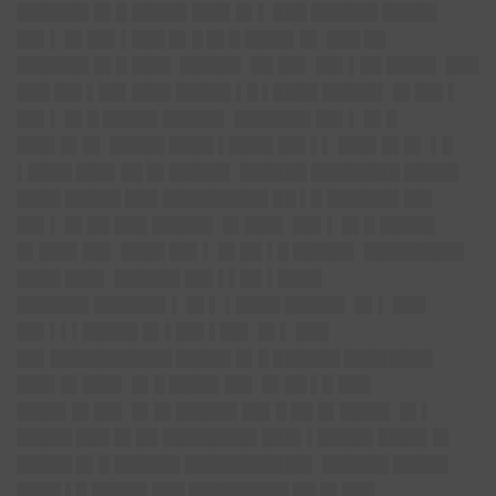
██████▌█▌█ █████ ███▌█▌▌ ███ ██████ █████
██▌▌ █▌██▌▌███ █▌█ █▌█ ████▌█▌ ███ ██
██████▌█▌█ ███▌ █████▌ ██ ██▌ ██▌▌██ ████▌ ███
███ ██▌▌██▌███▌█████ ▌█ ▌████ █████▌ █▌██▌▌
██▌▌ █▌█ █████ █████▌ ███████ ██▌▌ █▌█
███▌█▌█▌ █████ ████ ▌████ ██▌▌▌ ███▌█▌█▌ ▌█
▌████ ███▌██ █▌█████▌ ██████ ████████ █████
████ █████ ███ █████████▌██ ▌█ ██████▌██▌
██▌▌ █▌██ ███ █████▌ █▌███▌ ██▌▌ █▌█ █████
█▌███▌██▌ ████ ██▌▌ █▌██ ▌█ █████▌ █████████
████ ███▌ ██████ ██▌▌▌██ ▌████
██████▌██████▌▌ █▌▌ ▌████ █████▌ █▌▌ ███
██▌▌▌▌█████ █▌▌██▌▌██▌ █▌▌ ███
██▌███████████ █████ █▌█ ██████ ████████
███▌█▌███▌ █▌█ ████▌██▌ █▌██ ▌█ ███
████▌█▌██▌ █▌█▌█████▌██▌█ ██ █▌████▌ █▌▌
█████ ███ █▌██ ████████▌███▌▌█████ ████▌█▌
█████ █▌█ ██████ ███████████▌ ██████ █████
████ ▌█ █████ ███ █████████ ██ █▌███