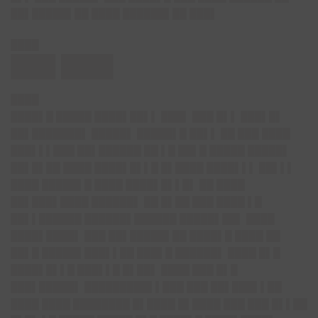
██▌█████▌██ ████ ██████▌██ ███▌
████
███ ███▌
████
████▌█ █████ ████▌██▌▌ ███▌ ███ █▌▌ ███▌█▌
██▌███████▌ █████▌ █████▌█ ██▌▌ ██ ███ ████
███▌▌▌███ ██▌██████ ██ ▌█ ██▌█ █████ █████▌
██▌█▌██ ████ ████▌█▌▌█ █▌████ ████▌▌▌ ██▌▌▌
████ █████▌█ ████ ████▌█▌▌█▌ ██ ████
██▌███▌████ ██████▌ ██ █▌██ ███ ████ ▌█
██▌▌██████ ██████▌██████ █████▌██▌ ████
████▌████▌ ███ ██▌█████▌██ ████▌█ ████ ██
██▌█ █████▌███▌▌██ ███▌█ ██████▌ ████ █▌█
████▌█▌▌█ ███▌▌█ █▌██▌ ████ ███ █▌█
███▌█████▌ █████████▌▌███ ███ ██▌███▌▌██
████ ████ ████████ █▌████ █▌████ ███ ███ █▌▌██