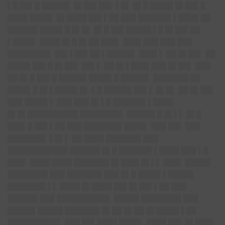
▌█ ██▌█ █████▌ █▌██▌██▌ ▌█▌ █▌█ ████▌█▌██▌█
████ ████▌ █▌████ ██▌▌██ ███ ██████▌▌████ ██
██████ ████▌█ █▌█▌ █▌█ ██▌█████ ▌█ █▌██▌██
▌████▌ ████ █▌█ █▌██ ███▌ ███▌███ ███ ███
████████▌ ██▌▌██▌██ ▌█████▌ ███▌▌ ██ █▌██▌ ██
████▌██▌█ █▌██▌ ██▌▌ ██ █▌▌███▌███ █▌██▌ ███
██ █▌█ ██▌█ █████▌████▌█ █████▌ ███████ ██
████▌█ █▌▌████▌█▌ ▌█ █████▌██▌▌ █▌█▌ ██ █▌██▌
███ ████▌▌ ███ ███ █▌▌█ ██████▌▌████
█▌█▌██████████ ████████▌ █████▌█ █▌▌▌ █▌█
███▌█ ██▌▌██ ███ ███████▌████▌ ███ ██▌ ███
███████▌ ▌█▌▌ ██ ████ ███████ ███
████████████ ██████ █▌█ ██████▌▌████ ███ ▌█
███▌ ████ ████ ███████ █▌███▌█▌▌▌ ███▌ █████
████████ ███ ███████ ███ █▌█ ████▌▌█████
███████▌▌▌ ████ █▌████ ██▌█▌██▌▌██ ███
██████ ███ ██████████▌ █████ ████████ ███
█████▌█████ ███████ █▌██ █▌██ █▌████▌▌██
██████████▌ ███ ██▌████ ████▌ ████ ██▌ █▌███▌