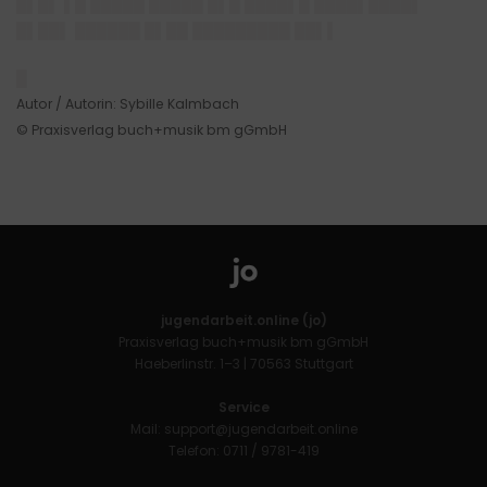
█▌█▌ ▌█ █████ █████ █▌█ ████▌█ ████▌████▌
█▌██▌ ██████ █▌██ █████████ ██▌▌
█
Autor / Autorin: Sybille Kalmbach
© Praxisverlag buch+musik bm gGmbH
jugendarbeit.online (jo)
Praxisverlag buch+musik bm gGmbH
Haeberlinstr. 1–3 | 70563 Stuttgart
Service
Mail:
support@jugendarbeit.online
Telefon: 0711 / 9781-419