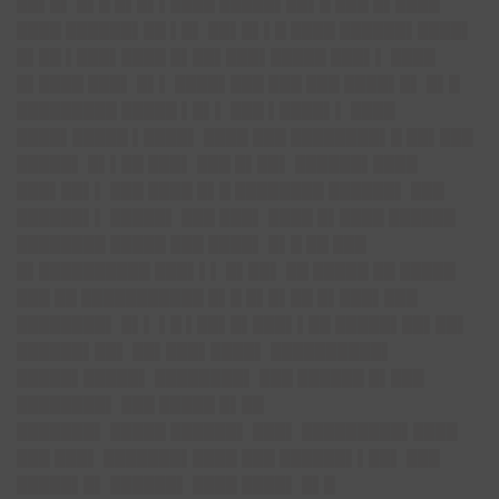
██▌█▌ █▌█ █▌█▌▌████ █████▌██▌█ ███ █▌████
████ ██████▌██ ▌█▌ ██▌█▌▌█ ████ ██████▌████▌
█▌██ ▌███▌████ █▌██▌███▌█████ ███▌▌ ████
█▌████ ███▌ █▌▌ ████▌███ ███ ███ ████▌█▌ █▌█
█████████ █████ ▌█▌▌ ███ ▌████▌▌ ████
████▌█████ ▌████▌ ████ ███ ████████▌█ ██▌███
█████▌ █▌▌██ ███▌ ███ █▌██▌ ██████▌████
███▌██▌▌ ███ ████ █▌█ ████████ ██████▌ ███
██████▌▌ █████▌ ███ ███▌ ████ █▌████ ██████
████████ █████ ███ ████▌ █▌█ ██ ███
█▌██████████ ███▌▌▌ █▌██▌ ██ █████ ██ █████
███ ██ ███████████ █▌█ █▌█▌██ █▌███▌███
████████▌ █▌▌ ▌█ ▌██▌█▌███▌▌██ █████▌██▌██▌
██████▌██▌ ██▌███▌████▌ ██████████▌
█████▌█████▌ ████████▌ ███ ██████ █▌███
████████▌ ███ █████ █▌██
███████▌
█████ ██████▌ ███▌ █████████▌████
███ ███▌ ███████▌████ ███ ██████▌▌██▌ ███
█████▌█▌ ██████▌ ████ ████▌ █▌█