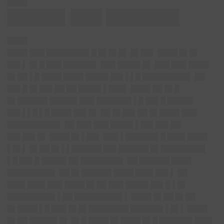
████
█████▌███ ███████
████
████ ███ ████████▌█ █▌█▌█▌ █▌██▌ ████ █▌█▌
██▌▌ █▌█ ███ ██████▌ ███ ████▌█▌ ███ ███ ████
█▌██ ▌█ ████ ████ ████▌██▌▌▌█ █████████▌ ██
██▌█ █▌██▌██ ██ ████▌▌███▌ ████ ██ █▌█
█▌██████ █████▌███ ███████ ▌█ ██▌█ █████
██▌▌▌█ ▌█ ████ ██▌█▌ ██ █▌██▌██ █▌████ ███
██████████▌ ██ ███ ███ ████▌▌██▌██▌██
██▌██▌█▌ ████ █▌▌██▌ ███ ▌██████▌█ ███▌████
▌█▌▌ █▌██ █▌▌▌██████ ██▌██████ █▌█████████
▌█ ██▌█ █████ ██ ████████▌ ██ ██████ ████
█████████▌ ██ █▌██████ ████ ███▌██▌▌ ██
███▌███▌███ ████ █▌██ ███ ████▌██▌█ ▌█▌
█████████▌▌██ █████████▌▌ ████ █▌██ █▌██
█▌████ ▌█ ███ █▌█▌████████ ██████▌▌█▌▌ ████
█▌██ █████▌█▌ █▌█ ████ █▌████ █▌█ ██████▌███▌