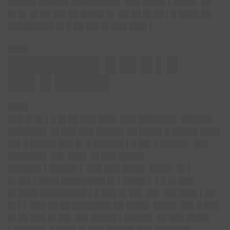
█████▌██████ █████████▌ ███ ████▌▌████▌ ██
█▌█▌ █▌██ ██▌██ ████▌█▌ ██ ██ █▌██ ▌█ ████ ██
█████████ █▌█ ██ ██▌█▌███ ███▌▌
████
████████▌█ █▌█ ▌█
██▌█ █████
████
███ █▌█▌▌█ █▌██ ███ ███▌ ███ ███████▌ ██████
███████▌ █▌███ ███ █████▌██ ████▌█ █████ ████
██▌█ █████ ███ █▌█ ██████ ▌█ ██▌█ █████▌ ███
███████▌ ██▌ ███▌ █▌███ █████
██████▌▌█████▌▌ ███ ███ ████▌ ████▌ █▌▌
█▌██▌▌████ ████████▌█▌▌████▌▌ ▌█ █▌███
█▌████ █████████ ▌█ ███ █▌██▌ ██▌ ██▌███▌▌██
█▌▌▌ ███ ██ ██ ███████▌██ ████▌ ████▌ ██▌█ ███
█▌██ ███ █▌██▌ ██▌█████ ▌█████▌ ██ ███ ████▌