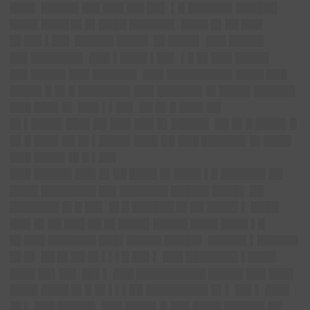
███▌ █████▌██▌███ ██▌██▌ ▌█ ██████▌██████
████ ████ █▌█▌████ ██████▌ ████ █▌██ ███
█▌██▌▌██▌ █████▌████▌ █▌████▌ ███ █████
██▌███████▌ ███ ▌████ ▌██▌ ▌█ █▌███ █████
██▌█████ ███ ██████▌ ███ █████████▌████ ███
████▌█ █▌█ ███████▌███ ██████▌█▌████▌██████
███ ███▌█▌ ███ ▌▌██▌ ██ █▌█ ███▌██
█▌▌████▌███▌██ ███ ███ █▌█████▌ ██ █▌█ ████▌█
█▌█ ███▌██ █▌▌████▌███▌██ ███ ██████▌█▌████
███ ████▌█▌█ ▌██▌
███ █████▌███ █▌██ ████ █▌████ ▌█ ██████▌██
████ ████████ ██▌███████ █████▌████▌ ██
███████ █▌█ ██▌ █▌█ ██████ █▌██ ████▌▌ ████
███ █▌██ ███ ██ █▌████▌█████ ████ ████ ▌█
█▌███ ███████ ███▌█████ █████▌ █████▌▌██████
█▌█▌ ██ █▌██ █▌▌▌▌█ ██▌▌ ███ ███████▌▌████
███▌██▌██▌ ██▌▌ ███ ██████████ █████ ███ ███▌
████ ████ █▌█ █▌▌▌▌██ █████████ █▌▌ ██▌▌ ███▌
█▌▌ ███ █████▌ ███ ████▌█ ███ ████ ██████ ██