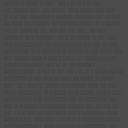
█████▌█ ████▌█▌██▌▌ ██▌▌ ██ █▌█ █▌██▌
▌█▌█████▌██▌▌ ██▌██ ██▌ ████ ████▌███▌███
█▌█ █▌██▌ ███████▌▌ ██████ ████ █████▌ ██ ███
██ ████ █▌▌ █████▌ ██ ███ ████████▌ █▌█ █████
▌█▌█▌ ████▌█▌██▌ ███ ██▌███ ██▌▌ ██ ███
██████▌ █▌█ ██████▌▌██ █▌██ ████▌█▌██▌ ███
███ ███████ ██▌▌██ ███ ██████▌██ ▌██▌ ██ ███
████████▌ █▌█ ████▌██ █▌██ ███ █▌▌██ ██▌▌▌███
██▌ █████▌██ █▌█ ███▌█ ████ ▌█ ▌████ ██████▌
██████ █▌█████ ▌██ ▌█▌█▌ ██▌██████
██████████▌ █▌█▌▌█▌██▌ ██▌▌ █▌█▌█ ████▌█████
███ ████▌█▌██▌███▌██ ███ ▌██ ████▌██ ████
██▌▌ ██ ▌████ █▌█████ ██ ██████▌ ███▌ ██ ███
████ ████████▌ █▌█ ████▌██ █▌█████ ██ █▌█ ███
█████████ ▌█ █▌██ █████ ▌██▌ ██ ███████▌ █▌▌
███ █▌█ █████ █████████▌█████▌ ██▌ ██ ███ ██▌
██▌ ▌█ █▌███ █▌▌██▌▌██ █▌██▌█ ███ █████ ████
██████▌██▌ ███▌███▌▌██ █▌█▌█ ████████ █████
███ █████████▌ ████ ██████▌██ ████████▌ ███