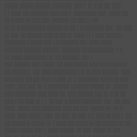
████▌████▌█████ ██████▌ ██▌▌ █▌█ █▌██ ███
▌▌███▌██ ██████ ███ ██▌▌ ███████▌██▌ ████ ██
█▌█ ███ █▌███ ██▌ █████▌██ ██▌▌▌█▌
█▌█▌█ ████████ █████ █▌██ ▌█ ██████▌██▌ ██ ███
█▌██▌ █▌█████ ███ █▌██ █▌███▌▌▌▌███ █████▌
███████ ▌████ ██▌▌█ ██████ ██▌███▌███▌
██████ █████▌█████▌ ██████ ██████████▌ ▌█
█▌████ ███████▌█▌██ █████▌ ██▌▌
██▌█████▌██▌▌███▌██ ████████ ███ ███ █████▌
██ ███ █▌▌ ██▌███ ████████ ▌█ █▌███ █████▌ ███
██████▌██ ██ ███ ▌▌███ █▌█ ███████ ████ █▌███
███▌ ██▌██▌ █▌█ ███████ ██████ ████▌█▌ █████
███ ███████ ███ ███▌█▌ ███ █████ ██▌█▌█ █▌██
███ ▌██ ███ █▌▌▌ █▌██▌█ ████ ██████▌██▌ ██ ███
███▌ ████ ███ ████ ██ ███ ██ ██▌ ████▌█▌ █▌█
███▌ ███ ████ ▌██▌ █▌██▌ █▌██▌ ▌█ ███ █▌██▌▌ ██
██ ████▌█ ████▌█▌▌███▌██ ████ █▌██ █████ █▌██
████ ▌████ ██▌▌ ███▌████▌ █▌██▌ ████ █▌██▌