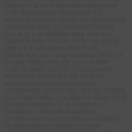
████ ███ █▌██ ██▌ █▌███ ███████ ████▌█████
█▌██▌ ██ ████ █████▌▌█████ ████▌ █▌█
██████▌██ █████ ██▌▌██ ███ ▌█ █▌███ █████████
███████ ███ ███ █▌█▌▌ ██████▌████ ██████▌
█▌██ █▌ █▌ █▌██ ████████▌████▌ ████ █▌▌█
███████ █▌████ ▌██ █▌██▌ ██ ▌█▌▌▌ █▌██ █▌██
████ █▌█▌█ ▌█ █▌██ ████ ███ █▌█▌▌██
██████▌████▌ ██▌▌▌█ ██▌███ ██████ ███ █▌▌██
█▌█ ███▌▌█████ ████▌▌██▌ █▌██ ▌██ ████
█▌██▌▌██ █████ ▌█ █▌█ █▌▌▌█ ██████▌████▌
██████ ████ ██████▌ █▌█ ███▌█▌█ █▌▌██
█▌▌█████ ████ ████ █████ ███ █████
████████▌███▌ ████ ██▌███▌▌██ █▌██▌ ██ █████
█▌█ ██▌███ ██████▌ ▌█ █▌████ █▌▌▌ █████▌█ █▌██
█▌█ █████ ███ ████▌▌█▌ █▌██ █████ █▌█
█████████ ▌█ ████ ██████ █████ █▌█
██▌█████▌██▌▌████ ██▌██████ ██ ███ ████▌█▌
██ ████ ██████ █▌█ ██████▌███ ▌█ ███