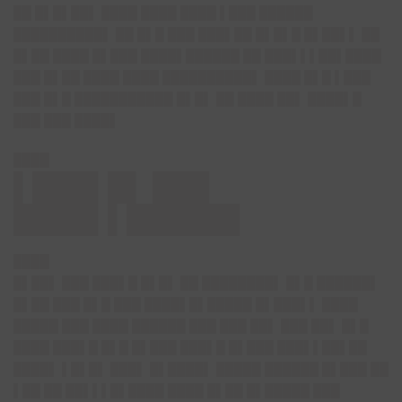
██ █▌█▌██▌ ████ ████ ████ ▌███ ██████
██████████▌ ██ █▌█ ███ ███▌██ █▌█▌█ █▌██▌▌ ██
█▌██ ████ █▌███ ████▌██████ ██ ███▌▌▌██▌████
███ █▌██ ████ ████ ██████████▌ ████ █▌█ ▌███
███ █▌█ ███████████ █▌█▌ ██ ████ ██▌ ████▌█
███ ███ ████▌
████
▌███▌█▌ ███
████▌▌██████
████
█▌██▌ ███ ███▌█ █▌█▌ ██ ████████▌ █▌█ ██████▌
█▌██ ███ █▌█ ███ ████▌█▌█████ █▌███▌▌ ████
█████ ███ ████ ██████ ███ ███ ██▌ ███ ██▌ █▌█
████ ███▌█ █▌█ █▌███ ███▌█ █▌███ ███▌▌██▌██
████▌ ▌█▌█▌ ███▌ █▌████▌ █████ ██████ █▌███ ██
▌██ ██ ██▌▌▌█▌████ ████ █▌██ █▌█████ ███