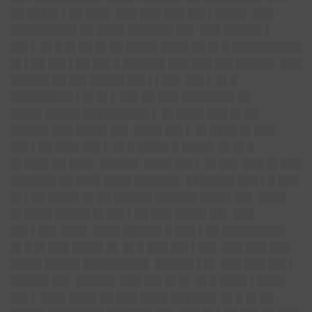
██ ████▌▌██ ███▌ ███ ███ ███ ██▌▌████▌ ███
█████████▌██ ████ ██████▌██▌ ███ █████▌▌
██▌▌ █▌█ █▌██ █▌██ ████▌████ ██ █▌█ ██████████
█▌▌██ ██▌▌██ ██▌█ ██████ ███ ███ ██▌█████▌ ███
█████▌██ ██▌█████ ██▌▌▌██▌ ██▌▌ █▌█
█████████ ▌█▌█▌▌ ██▌██ ███ ███████▌██
████▌█████ █████████▌▌ █▌████ ███ █▌██
█████▌███ ████▌██▌ ████ ██▌▌ █▌████ █▌███
██▌▌██ ███▌██▌▌ █▌█ ████▌█ ████▌ █▌█▌█
█▌███▌██ ███▌ █████▌ ████ ██▌▌ █▌██▌ ███ █▌███
██████▌██ ███▌████ ██████▌ ███████ ███ ▌█ ███
█▌▌██ ████▌█▌██ █████▌██████ ████▌██▌ ████
█▌████ █████ █▌██▌▌██ ███ ████▌██▌ ███
██▌▌██▌ ███▌ ████ █████▌█ ███ ▌██ █████████
█▌█ █▌███ ████▌█▌ █▌█ ███ ██▌▌██▌ ███ ███ ███
████▌█████ █████████▌ █████▌▌█▌ ███ ███ ██▌▌
█████▌██▌ █████▌ ███ ██▌█▌█▌ █▌█ ████ ▌████
██▌▌ ███▌████ ██ ███ ████ ██████▌ █▌█ █▌██