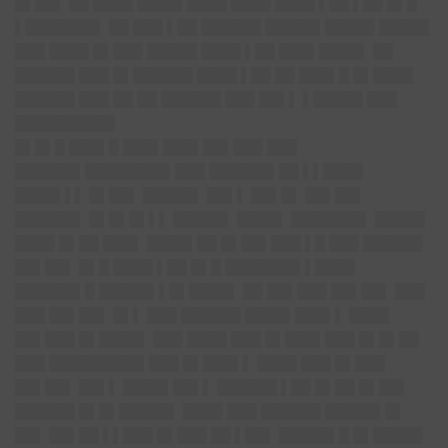
█▌██▌ ██ ████ ████▌████ ████ ████ ▌██ ▌██ █▌█
▌███████▌ ██ ███ ▌██ ██████ █████▌█████ █████
███ ████ █▌███ █████ ████ ▌██ ███▌████▌ ██
██████ ███ █▌██████ ████ ▌██ ██ ███▌█ █▌████
██████ ███ ██ ██ ██████ ███ ██▌▌ ▌█████ ███
██████████
█▌█▌█ ███▌█ ███▌███▌██▌███ ███
██████▌████████▌███ ██████▌██ ▌▌████
████▌▌▌ █▌██▌ █████▌ ██▌▌ ██▌█▌ ██▌██▌
██████▌ █▌█▌█▌▌▌ █████▌ ████▌ ███████▌ █████
████ █▌██ ███▌ ████▌██ █▌██▌███ ▌█ ███ ██████
██▌██▌ █▌█ ████ ▌██ █▌█ ███████▌▌████
██████▌█ █████▌▌█▌████▌ ██ ██▌███ ██▌██▌ ███
███ ██▌██▌ █▌▌ ███ ██████ ████▌███▌▌ ████
██▌███ █▌████▌ ███ ████ ███ █▌███▌███ █▌█▌██
███ █████████▌███ █▌███▌▌ ████ ███ █▌███
██▌██▌ ██▌▌ ████▌██▌▌ ██████ ▌██ █▌██ █▌██▌
██████ █▌█▌█████▌ ████ ███ ██████ █████▌█▌
██▌ ██▌██ ▌▌███ █▌███ ██ ▌██▌ █████▌█ █▌█████