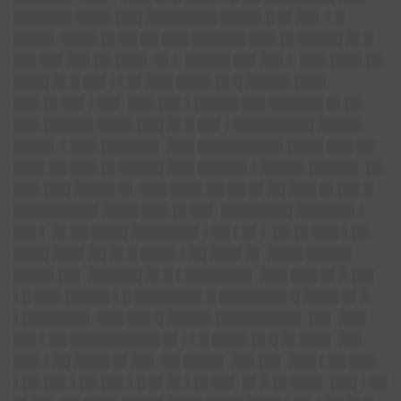
██████▌████ ███ ████████ ████▌█ █▌██▌ ▌█
████▌ ████ █▌██ ██ ███ ██████ ███ █▌█████ █▌█
██▌██▌██▌██ ███▌ █▌▌ █████ ██▌██▌▌ ███ ███▌██
████ █▌█ ██▌▌▌█▌███ ████ █▌█ █████ ███▌
███ █▌██▌▌██▌ ███ ██▌▌█████ ██▌██████ █▌██
███ █████▌████ ███ █▌█ ██▌▌█████████ █████
████▌ ▌███ ██████▌ ███ █████████▌████ ███ ██
███▌██ ███ █▌█████ ███ █████▌▌█████ █████▌ ██
███ ███ ████▌█▌ ███ ███▌██ ██ █▌██ ███ █▌██▌█
█████████▌████ ███ █▌██▌ ████████ ██████▌▌
██▌▌ █▌██ ████ ███████▌▌██ ▌█▌▌ ██ █▌███ ▌██
████ ███▌██ █▌█ ████ ▌██ ███▌█▌ ████ █████
████▌██▌ ██████ █▌█ ▌███████▌ ███ ███ █▌█ ██▌
▌█ ███ █████ ▌█ ███████▌█ ███████▌█ ████ █▌█
▌███████▌ ███ ██▌█ █████ █████████▌ ██▌ ███
██▌▌██ ██████████ █▌▌▌█ ████ █▌█ █▌███▌ ██▌
███ ▌██ ████ █▌██▌ ██ ████▌ ██▌██▌ ███ ▌██ ███
▌██ ██▌▌██ ██▌▌█ █▌█▌▌█▌██▌ █▌█ █▌███▌ ███ ▌██